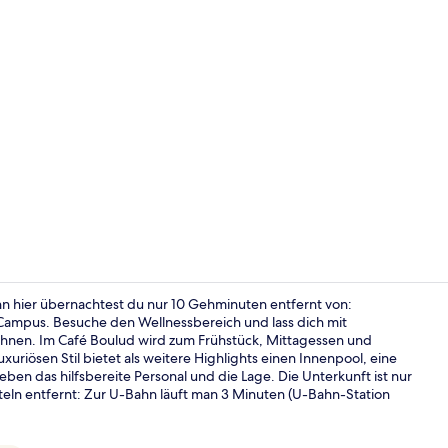
Serviert Mi
nn hier übernachtest du nur 10 Gehminuten entfernt von:
Campus. Besuche den Wellnessbereich und lass dich mit
nen. Im Café Boulud wird zum Frühstück, Mittagessen und
Terrasse/Pat
xuriösen Stil bietet als weitere Highlights einen Innenpool, eine
ben das hilfsbereite Personal und die Lage. Die Unterkunft ist nur
eln entfernt: Zur U-Bahn läuft man 3 Minuten (U-Bahn-Station