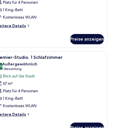
Platz für 4 Personen
1 King-Bett
Kostenloses WLAN
itere
itere Details
tails
r
Preise anzeigen
ite,
kzimmer
ouch, Sesseln, einem Couchtisch und einem großen Fenster.
le
Ein modernes Wohnzimmer mit einer Couch, Ses
6
emier-Studio, 1 Schlafzimmer
otos
Außergewöhnlich
ür
,0
10,0 von 10
(1
1 Bewertung
remier-
Bewertung)
Blick auf die Stadt
tudio,
67 m²
Platz für 4 Personen
chlafzimmer
1 King-Bett
nzeigen
Kostenloses WLAN
itere
itere Details
tails
r
Preise anzeigen