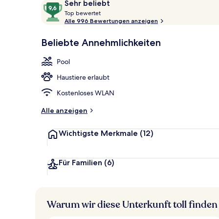
Bewertungen
9,6
Sehr beliebt
Außenbereic
T
von
Top bewertet
o
Alle 996 Bewertungen anzeigen
10,
p
Sehr
Beliebte Annehmlichkeiten
beliebt
b
e
Pool
w
e
Haustiere erlaubt
r
t
Kostenloses WLAN
e
t
Alle anzeigen
Wichtigste Merkmale
(12)
Für Familien
(6)
Warum wir diese Unterkunft toll finden