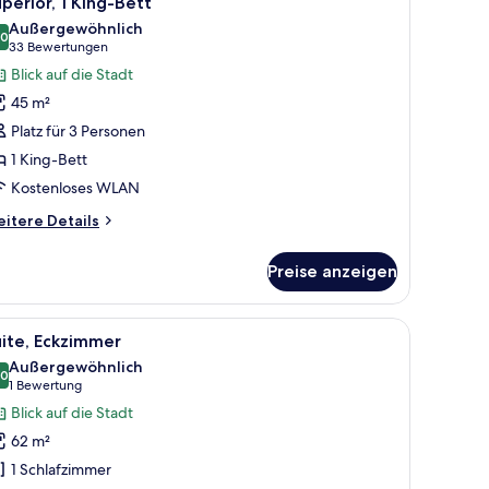
perior, 1 King-Bett
otos
Außergewöhnlich
ür
,0
10,0 von 10
(33
33 Bewertungen
uperior,
Bewertungen)
Blick auf die Stadt
King-
45 m²
ett
Platz für 3 Personen
nzeigen
1 King-Bett
Kostenloses WLAN
itere
itere Details
tails
r
Preise anzeigen
perior,
King-
tt
 Esstisch und Blick auf die Stadtlandschaft.
le
Ein modernes Hotelzimmer mit Sofa, Sessel, C
6
ite, Eckzimmer
otos
Außergewöhnlich
ür
,0
10,0 von 10
(1
1 Bewertung
ite,
Bewertung)
Blick auf die Stadt
ckzimmer
62 m²
nzeigen
1 Schlafzimmer