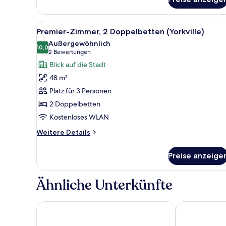
Deluxe-
Suite,
1
Alle
Ein Hotelzimmer mit zwei Bette
5
Schlafzimmer
Premier-Zimmer, 2 Doppelbetten (Yorkville)
Fotos
(King
Außergewöhnlich
Bed)
für
10,0
10,0 von 10
(2
2 Bewertungen
Premier-
Bewertungen)
Blick auf die Stadt
Zimmer,
48 m²
2 Doppelbetten
Platz für 3 Personen
(Yorkville)
2 Doppelbetten
anzeigen
Kostenloses WLAN
Weitere
Weitere Details
Details
für
Preise anzeige
Premier-
Zimmer,
2 Doppelbetten
Ähnliche Unterkünfte
(Yorkville)
Fairmont Royal York
Chelsea Hotel