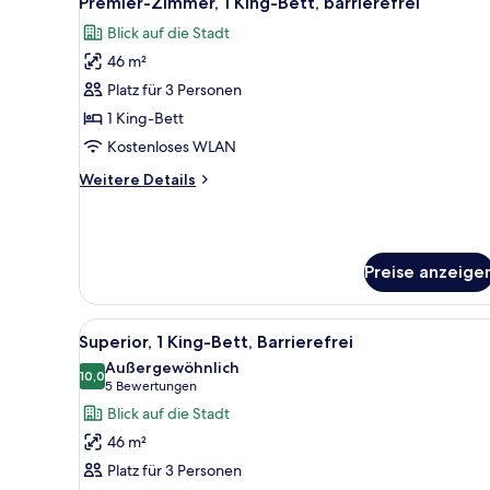
Premier-Zimmer, 1 King-Bett, barrierefrei
Fotos
Blick auf die Stadt
für
46 m²
Premier-
Zimmer,
Platz für 3 Personen
1 King-
1 King-Bett
Bett,
Kostenloses WLAN
barrierefrei
Weitere
Weitere Details
anzeigen
Details
für
Premier-
Zimmer,
Preise anzeige
1 King-
Bett,
barrierefrei
Alle
Superior, 1 King-Bett, Barriere
6
Superior, 1 King-Bett, Barrierefrei
Fotos
Außergewöhnlich
für
10,0
10,0 von 10
(5
5 Bewertungen
Superior,
Bewertungen)
Blick auf die Stadt
1 King-
46 m²
Bett,
Platz für 3 Personen
Barrierefrei