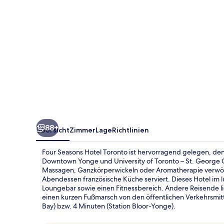
88+
Übersicht
Zimmer
Lage
Richtlinien
Four Seasons Hotel Toronto ist hervorragend gelegen, de
Downtown Yonge und University of Toronto – St. George 
Massagen, Ganzkörperwickeln oder Aromatherapie verwöh
Abendessen französische Küche serviert. Dieses Hotel im lu
Loungebar sowie einen Fitnessbereich. Andere Reisende lie
einen kurzen Fußmarsch von den öffentlichen Verkehrsmitt
Bay) bzw. 4 Minuten (Station Bloor-Yonge).