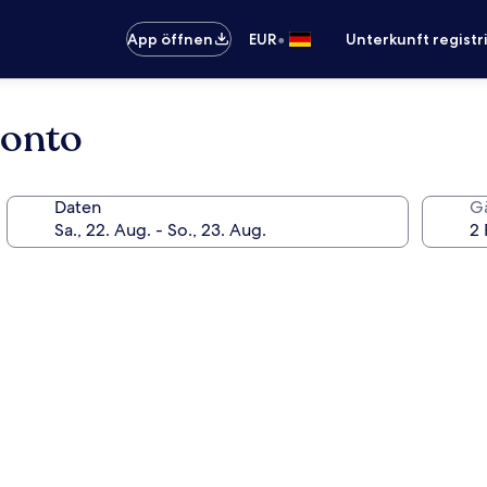
•
App öffnen
EUR
Unterkunft registr
ronto
Daten
G