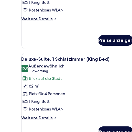
1 King-Bett
anzeigen
Kostenloses WLAN
Weitere
Weitere Details
Details
für
Superior,
1 King-
Preise anzeige
Bett,
Barrierefrei
Alle
Ein modernes Hotelzimmer mit S
6
Deluxe-Suite, 1 Schlafzimmer (King Bed)
Fotos
Außergewöhnlich
für
10,0
10,0 von 10
(1
1 Bewertung
Deluxe-
Bewertung)
Blick auf die Stadt
Suite,
62 m²
1
Platz für 4 Personen
Schlafzimmer
1 King-Bett
(King
Kostenloses WLAN
Bed)
anzeigen
Weitere
Weitere Details
Details
für
Preise anzeige