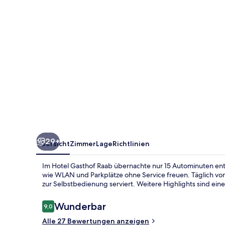
29+
Übersicht
Zimmer
Lage
Richtlinien
Im Hotel Gasthof Raab übernachte nur 15 Autominuten ent
wie WLAN und Parkplätze ohne Service freuen. Täglich von 
zur Selbstbedienung serviert. Weitere Highlights sind eine
Bewertungen
Wunderbar
9,0
9,0 von 10.
Alle 27 Bewertungen anzeigen