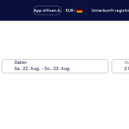
•
App öffnen
EUR
Unterkunft registr
Daten
G