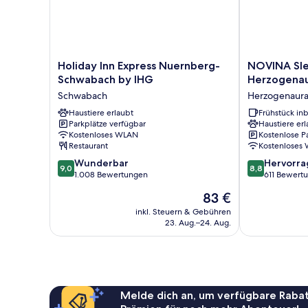
Holiday
NOVINA
Holiday Inn Express Nuernberg-
NOVINA Sle
Inn
Sleep
Schwabach by IHG
Herzogena
Express
Inn
Schwabach
Herzogenaur
Nuernberg-
Herzogenaur
Schwabach
Haustiere erlaubt
Herzogenaur
Frühstück inb
Parkplätze verfügbar
Haustiere erl
by
Kostenloses WLAN
Kostenlose P
IHG
Restaurant
Kostenloses
Schwabach
9.0
8.8
Wunderbar
Hervorr
9,0
8,8
von
von
1.008 Bewertungen
611 Bewert
10,
10,
Der
83 €
Wunderbar,
Hervorragend
Preis
1.008
611
inkl. Steuern & Gebühren
beträgt
23. Aug.–24. Aug.
Bewertungen
Bewertungen
83 €
Melde dich an, um verfügbare Rabat