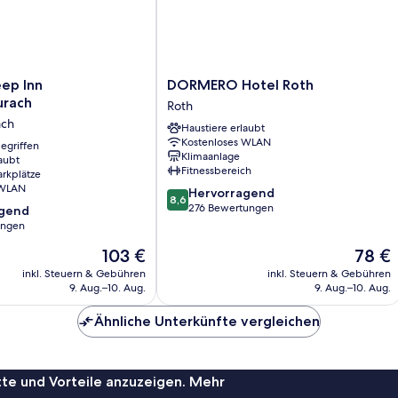
DORMERO
ep Inn
DORMERO Hotel Roth
Hotel
urach
Roth
Roth
ach
Haustiere erlaubt
ach
Roth
Kostenloses WLAN
ach
egriffen
Klimaanlage
aubt
Fitnessbereich
arkplätze
 WLAN
8.6
Hervorragend
8,6
von
276 Bewertungen
agend
10,
ungen
Hervorragend,
Der
Der
103 €
78 €
276
,
Preis
Preis
Bewertungen
inkl. Steuern & Gebühren
inkl. Steuern & Gebühren
beträgt
beträgt
9. Aug.–10. Aug.
9. Aug.–10. Aug.
103 €
78 €
Ähnliche Unterkünfte vergleichen
te und Vorteile anzuzeigen. Mehr