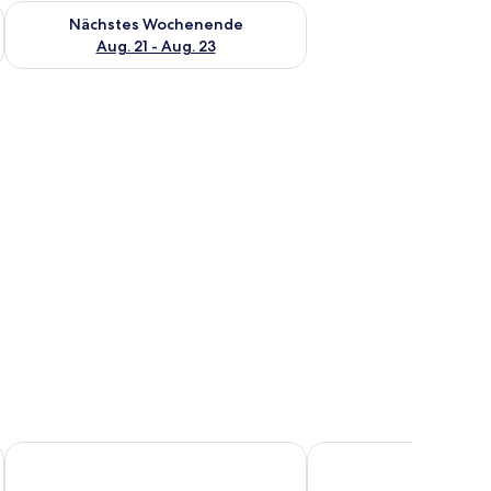
es Wochenende, Aug. 14 - Aug. 16.
Überprüfe die Verfügbarkeit für nächstes Wochenende, Aug. 2
Nächstes Wochenende
Aug. 21 - Aug. 23
 Bett mit weißen Bettwäsche und einem Nachttisch mit Lampe.
t, einem Schreibtisch mit Computer, einem Sessel und einem kleinen Tisch m
Hotel HerzogsPark
NH Erlangen