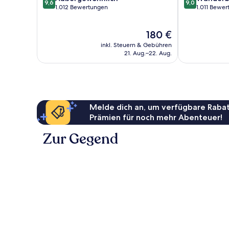
9,6
9,0
von
von
1.012 Bewertungen
1.011 Bewe
10,
10,
Außergewöhnlich,
Wunderbar,
Der
180 €
1.012
1.011
Preis
Bewertungen
Bewertungen
inkl. Steuern & Gebühren
beträgt
21. Aug.–22. Aug.
180 €
Melde dich an, um verfügbare Rabat
Prämien für noch mehr Abenteuer!
Zur Gegend