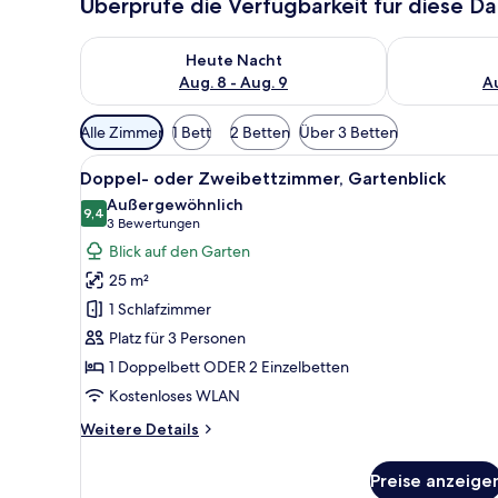
Überprüfe die Verfügbarkeit für diese D
Überprüfe die Verfügbarkeit für heute Nacht, Aug. 8
Überprüfe die
Heute Nacht
Aug. 8 - Aug. 9
Au
Verfügbare
Alle Zimmer
1 Bett
2 Betten
Über 3 Betten
Filter
Alle
Ein Balkon mit Tisch, Stühlen
für
11
Doppel- oder Zweibettzimmer, Gartenblick
Fotos
Zimmer
Außergewöhnlich
für
9,4
9,4 von 10
(3
3 Bewertungen
Doppel-
Bewertungen)
Blick auf den Garten
oder
25 m²
Zweibettzimmer,
1 Schlafzimmer
Gartenblick
Platz für 3 Personen
anzeigen
1 Doppelbett ODER 2 Einzelbetten
Kostenloses WLAN
Weitere
Weitere Details
Details
für
Preise anzeige
Doppel-