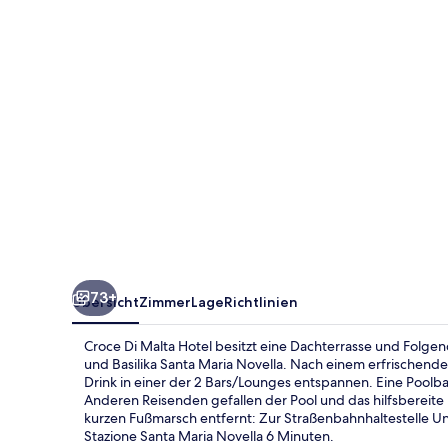
73+
Übersicht
Zimmer
Lage
Richtlinien
Croce Di Malta Hotel besitzt eine Dachterrasse und Folgend
und Basilika Santa Maria Novella. Nach einem erfrischend
Drink in einer der 2 Bars/Lounges entspannen. Eine Poolbar
Anderen Reisenden gefallen der Pool und das hilfsbereite P
kurzen Fußmarsch entfernt: Zur Straßenbahnhaltestelle Un
Stazione Santa Maria Novella 6 Minuten.