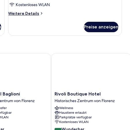
anzeigen
Kostenloses WLAN
Weitere
Weitere Details
Details
für
n
Preise anzeigen
Junior-
Suite
aglioni
Rivoli Boutique Hotel
Rivoli
 Baglioni
Rivoli Boutique Hotel
Boutique
Zentrum von Florenz
Historisches Zentrum von Florenz
Hotel
nsfer
Wellness
Historisches
erfügbar
Haustiere erlaubt
Zentrum
 WLAN
Parkplätze verfügbar
von
Kostenloses WLAN
Florenz
9.0
ar
Wunderbar