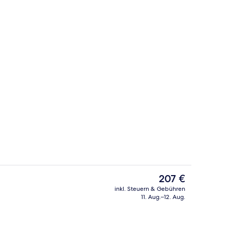
e nach Saison geöffnet), Liegestühle
Rezeption
Der
207 €
aktuelle
inkl. Steuern & Gebühren
Preis
11. Aug.–12. Aug.
ch
Rezeption
beträgt
207 €.