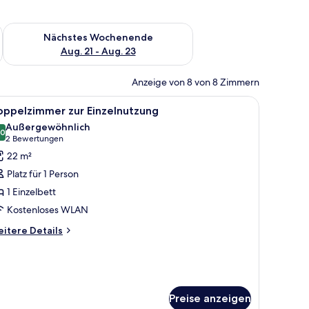
es Wochenende, Aug. 14 - Aug. 16.
Überprüfe die Verfügbarkeit für nächstes Wochenende, Aug. 2
Nächstes Wochenende
Aug. 21 - Aug. 23
Anzeige von 8 von 8 Zimmern
ch, Fernseher und einem Badezimmer mit Badewanne und Toilette.
le
Ein Hotelzimmer mit einem großen Bett, Nach
4
oppelzimmer zur Einzelnutzung
otos
Außergewöhnlich
ür
,0
10,0 von 10
(2
2 Bewertungen
oppelzimmer
Bewertungen)
22 m²
ur
Platz für 1 Person
inzelnutzung
1 Einzelbett
nzeigen
Kostenloses WLAN
itere
itere Details
tails
r
ppelzimmer
r
nzelnutzung
Preise anzeigen