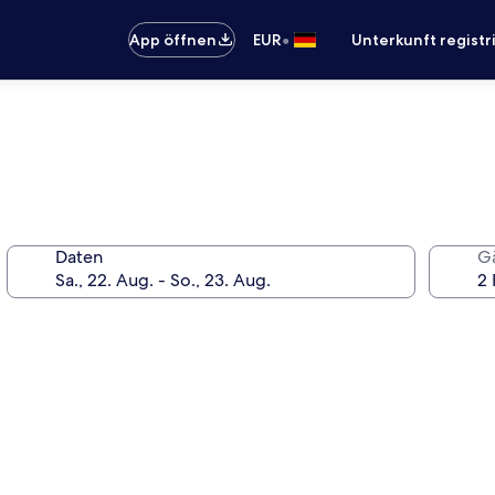
•
App öffnen
EUR
Unterkunft registr
Daten
G