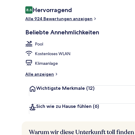
Bewertungen
Hervorragend
8,6
8,6 von 10.
Alle 924 Bewertungen anzeigen
Dachterrasse
Beliebte Annehmlichkeiten
Pool
Kostenloses WLAN
Klimaanlage
Alle anzeigen
Wichtigste Merkmale
(12)
Sich wie zu Hause fühlen
(6)
Warum wir diese Unterkunft toll finden