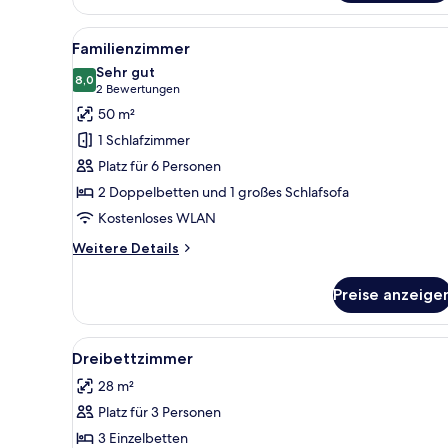
oder
Zweibettzimmer,
Alle
Eine Treppe mit gemustertem Te
4
Gartenblick
Familienzimmer
Fotos
Sehr gut
für
8,0
8,0 von 10
(2
2 Bewertungen
Familienzimmer
Bewertungen)
50 m²
anzeigen
1 Schlafzimmer
Platz für 6 Personen
2 Doppelbetten und 1 großes Schlafsofa
Kostenloses WLAN
Weitere
Weitere Details
Details
für
Preise anzeige
Familienzimmer
Alle
Ein Hotelzimmer mit zwei Bett
7
Dreibettzimmer
Fotos
28 m²
für
Platz für 3 Personen
Dreibettzimmer
anzeigen
3 Einzelbetten