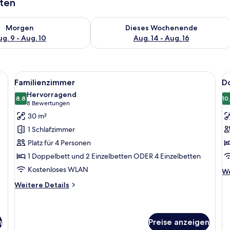
aten
 - Aug. 9.
 Verfügbarkeit für morgen, Aug. 9 - Aug. 10.
Überprüfe die Verfügbarkeit für dies
Morgen
Dieses Wochenende
g. 9 - Aug. 10
Aug. 14 - Aug. 16
 und Blick auf Gebäude und Bäume.
Alle
Ein Hotelzimmer mit Bett, Schreibtis
Al
6
Familienzimmer
D
Fotos
F
Hervorragend
für
8,8
f
10
8,8 von 10
(8
8 Bewertungen
Familienzimmer
D
Bewertungen)
30 m²
anzeigen
z
1 Schlafzimmer
E
Platz für 4 Personen
a
1 Doppelbett und 2 Einzelbetten ODER 4 Einzelbetten
Kostenloses WLAN
We
We
De
Weitere
Weitere Details
fü
Details
Do
für
zu
Familienzimmer
Ei
n
Preise anzeigen