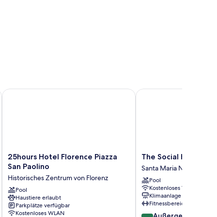
25hours Hotel Florence Piazza San Paolino
The Social Hub Florenc
25hours
The
25hours Hotel Florence Piazza
The Social Hub Flore
Hotel
Social
San Paolino
Santa Maria Novella
Florence
Hub
Historisches Zentrum von Florenz
Pool
Piazza
Florence
Kostenloses WLAN
San
Pool
Belfiore
Klimaanlage
Haustiere erlaubt
Paolino
Santa
Fitnessbereich
Parkplätze verfügbar
Historisches
Maria
Kostenloses WLAN
9.4
Außergewöhnlich
Zentrum
Novella