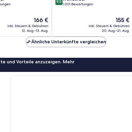
9,0
von
rtungen
1.001 Bewertungen
10,
Wunderbar,
Der
Der
166 €
155 €
1.001
Preis
Preis
Bewertungen
inkl. Steuern & Gebühren
inkl. Steuern & Gebühren
beträgt
beträgt
12. Aug.–13. Aug.
20. Aug.–21. Aug.
166 €
155 €
Ähnliche Unterkünfte vergleichen
te und Vorteile anzuzeigen. Mehr