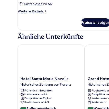
Kostenloses WLAN
Weitere
Weitere Details
Details
für
Preise anzeige
Dreibettzimmer
Ähnliche Unterkünfte
Hotel Santa Maria Novella
Grand Hotel B
Hotel
Grand
Hotel Santa Maria Novella
Grand Hotel
Santa
Hotel
Historisches Zentrum von Florenz
Historisches 
Maria
Baglioni
Frühstück inbegriffen
Flughafentra
Novella
Historisches
Haustiere erlaubt
Parkplätze v
Historisches
Zentrum
Parkplätze verfügbar
Kostenloses
Zentrum
von
Kostenloses WLAN
Restaurant
von
Florenz
9.6
9.0
Außergewöhnlich
Wunderb
Florenz