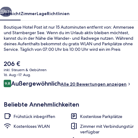
rück
Weiter
57+
Übersicht
Zimmer
Lage
Richtlinien
Boutique Hotel Post ist nur 15 Autominuten entfernt von: Ammersee
und Starnberger See. Wenn du im Urlaub aktiv bleiben möchtest,
kannst du in der Nähe die Wander- und Radwege nutzen. Während
deines Aufenthalts bekommst du gratis WLAN und Parkplätze ohne
Service. Täglich von 07:00 Uhr bis 10:00 Uhr wird ein im Preis
inbegriffenes Frühstücksbuffet serviert. Eine Terrasse und ein
Garten gehören ebenfalls zum Angebot.
Der
206 €
aktuelle
inkl. Steuern & Gebühren
Preis
16. Aug.–17. Aug.
Restaurant
beträgt
Bewertungen
Außergewöhnlich
9,8
Alle 20 Bewertungen anzeigen
206 €.
9,8 von 10.
Beliebte Annehmlichkeiten
Frühstück inbegriffen
Kostenlose Parkplätze
Kostenloses WLAN
Zimmer mit Verbindungstür
verfügbar