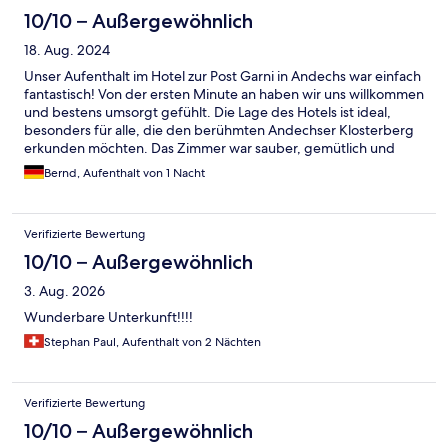
10/10 – Außergewöhnlich
18. Aug. 2024
Unser Aufenthalt im Hotel zur Post Garni in Andechs war einfach
fantastisch! Von der ersten Minute an haben wir uns willkommen
und bestens umsorgt gefühlt. Die Lage des Hotels ist ideal,
besonders für alle, die den berühmten Andechser Klosterberg
erkunden möchten. Das Zimmer war sauber, gemütlich und
stilvoll eingerichtet. Man merkt sofort, dass hier viel Wert auf
Bernd, Aufenthalt von 1 Nacht
Details gelegt wird. Besonders begeistert waren wir von dem
bequemen Bett, das uns nach einem langen Tag voller
Erkundungen einen erholsamen Schlaf beschert hat. Das
Verifizierte Bewertung
Frühstück war ein absolutes Highlight! Die Auswahl war groß
und alles war frisch und lecker. Der Service war ebenfalls
10/10 – Außergewöhnlich
herausragend – das Personal war immer freundlich,
3. Aug. 2026
zuvorkommend und stand uns mit Rat und Tat zur Seite. Ein
weiterer Pluspunkt ist die idyllische Umgebung. Der Biergarten
Wunderbare Unterkunft!!!!
des Hotels ist ein Traum, besonders an lauen Sommerabenden.
Stephan Paul, Aufenthalt von 2 Nächten
Hier lässt es sich wunderbar entspannen und das bayerische
Lebensgefühl genießen. Alles in allem war unser Aufenthalt im
Hotel zur Post Garni in Andechs unvergesslich. Wir kommen auf
jeden Fall wieder und können dieses charmante Hotel jedem
Verifizierte Bewertung
wärmstens empfehlen, der in der Region unterwegs ist!
10/10 – Außergewöhnlich