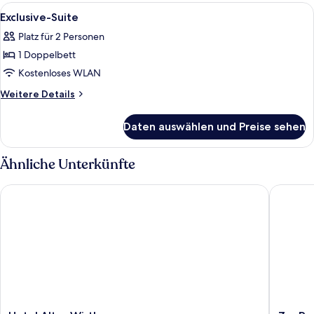
Alle
Ein modernes Hotelzimmer mit Sofa, Be
10
Exclusive-Suite
Fotos
Platz für 2 Personen
für
1 Doppelbett
Exclusive-
Suite
Kostenloses WLAN
anzeigen
Weitere
Weitere Details
Details
für
Daten auswählen und Preise sehen
Exclusive-
Suite
Ähnliche Unterkünfte
Hotel Alter Wirth
Zur Post
Hotel
Zur