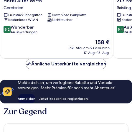
Hotel Alter Wirth
Zur Po
Alter
Post
Geretsried
Raisting
Wirth
Gasthof
Frühstück inbegriffen
Kostenlose Parkplätze
Frühst
Geretsried
Raisting
Kostenloses WLAN
Nichtraucher
Kosten
9.2
9.4
Wunderbar
Auß
9,2
9,4
von
von
44 Bewertungen
94 B
10,
10,
Der
158 €
Wunderbar,
Außerge
Preis
44
94
inkl. Steuern & Gebühren
beträgt
17. Aug.–18. Aug.
Bewertungen
Bewert
158 €
Ähnliche Unterkünfte vergleichen
Melde dich an, um verfügbare Rabatte und Vorteile
anzuzeigen. Mehr Prämien für noch mehr Abenteuer!
Anmelden
Jetzt kostenlos registrieren
Zur Gegend