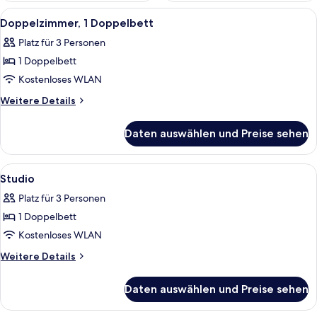
Alle
Ein Schlafzimmer mit Bett, Nachttisch
13
Doppelzimmer, 1 Doppelbett
Fotos
Platz für 3 Personen
für
1 Doppelbett
Doppelzimmer,
1
Kostenloses WLAN
Doppelbett
Weitere
Weitere Details
anzeigen
Details
für
Daten auswählen und Preise sehen
Doppelzimmer,
1
Doppelbett
Alle
Ein Schlafzimmer mit einem großen Be
11
Studio
Fotos
Platz für 3 Personen
für
1 Doppelbett
Studio
anzeigen
Kostenloses WLAN
Weitere
Weitere Details
Details
für
Daten auswählen und Preise sehen
Studio