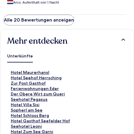
Arco, Aufenthalt von 1 Nacht
Alle 20 Bewertungen anzeigen
Mehr entdecken
Unterkünfte
L
Hotel Maurerhansl
i
L
Hotel Seehof Herrsching
n
i
L
Zur Post Gasthof
k
n
i
L
Ferienwohnungen Eder
,
k
n
i
L
Der Obere Wirt zum Queri
d
,
k
n
i
L
Seehotel Pegasus
e
d
,
k
n
i
L
Hotel Villa Sisi
r
e
d
,
k
n
i
L
Sopherl am See
d
r
e
d
,
k
n
i
L
Hotel Schloss Berg
i
d
r
e
d
,
k
n
i
L
Hotel Gasthof Seefelder Hof
e
i
d
r
e
d
,
k
n
i
L
Seehotel Leoni
f
e
i
d
r
e
d
,
k
n
i
L
Hotel Zum See Garni