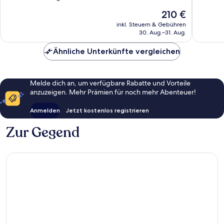
10,
10,
Der
210 €
Hervorragend,
Sehr
Preis
454
gut,
inkl. Steuern & Gebühren
beträgt
30. Aug.–31. Aug.
Bewertungen
223
210 €
Bewert
Ähnliche Unterkünfte vergleichen
Melde dich an, um verfügbare Rabatte und Vorteile
anzuzeigen. Mehr Prämien für noch mehr Abenteuer!
Anmelden
Jetzt kostenlos registrieren
Zur Gegend