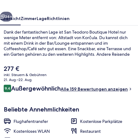
rück
Weiter
34+
Übersicht
Zimmer
Lage
Richtlinien
Dank der fantastischen Lage ist San Teodoro Boutique Hotel nur
wenige Meter entfernt von: Altstadt von Korčula. Du kannst dich
mit einem Drink in der Bar/Lounge entspannen und im
Coffeeshop/Café sehr gut essen. Eine Snackbar, eine Terrasse und
ein Garten gehören zu den weiteren Highlights. Andere Reisende
lieben das hilfsbereite Personal.
Der
277 €
aktuelle
inkl. Steuern & Gebühren
Preis
21. Aug.–22. Aug.
Bar (in der Unterkunft)
beträgt
Bewertungen
Außergewöhnlich
9,4
Alle 159 Bewertungen anzeigen
277 €.
9,4 von 10.
Beliebte Annehmlichkeiten
Flughafentransfer
Kostenlose Parkplätze
Kostenloses WLAN
Restaurant