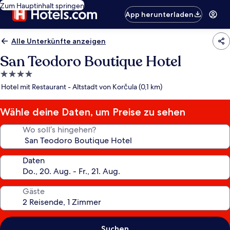
Zum Hauptinhalt springen
App herunterladen
Alle Unterkünfte anzeigen
San Teodoro Boutique Hotel
4.0-
Sterne-
Hotel mit Restaurant - Altstadt von Korčula (0,1 km)
Unterkunft
Wähle deine Daten, um Preise zu sehen
Wo soll’s hingehen?
Daten
Gäste
Suchen