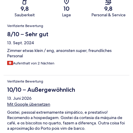
9,8
10
9,8
Sauberkeit
Lage
Personal & Service
Bewertungen
Verifizierte Bewertung
8/10 – Sehr gut
13. Sept. 2024
Zimmer etwas klein / eng, ansonsten super, freundliches
Personal
Aufenthalt von 2 Nächten
Verifizierte Bewertung
10/10 – Außergewöhnlich
13. Juni 2026
Mit Google übersetzen
Gostei, pessoal extremamente simpático, e prestativo!
Recomendo a hospedagem. Gostei da cortesia da máquina de
café, e os biscoitos no quarto, fazem a diferença. Outra coisa foi
a aproximação do Porto pois vim de barco.