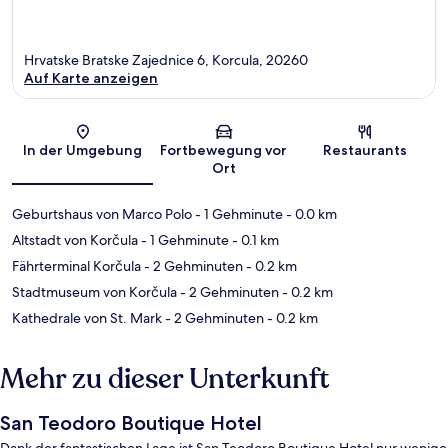
Hrvatske Bratske Zajednice 6, Korcula, 20260
Auf Karte anzeigen
Karte
In der Umgebung
Fortbewegung vor
Restaurants
Ort
Geburtshaus von Marco Polo
- 1 Gehminute
- 0.0 km
Altstadt von Korčula
- 1 Gehminute
- 0.1 km
Fährterminal Korčula
- 2 Gehminuten
- 0.2 km
Stadtmuseum von Korčula
- 2 Gehminuten
- 0.2 km
Kathedrale von St. Mark
- 2 Gehminuten
- 0.2 km
Mehr zu dieser Unterkunft
San Teodoro Boutique Hotel
Dank der fantastischen Lage ist San Teodoro Boutique Hotel nur wenige