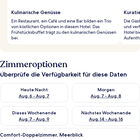
Kulinarische Genüsse
Kurati
Ein Restaurant, ein Café und eine Bar bilden ein Trio
Die Gäst
von köstlichen Optionen in diesem Hotel. Das
und verf
Frühstücksbuffet trägt zu den kulinarischen Genüssen
Hotel bi
bei.
Aufenth
Zimmeroptionen
Überprüfe die Verfügbarkeit für diese Daten
Überprüfe die Verfügbarkeit für heute Nacht, Aug. 6 - Aug. 7.
Überprüfe die Verfügbarkeit f
Heute Nacht
Morgen
Aug. 6 - Aug. 7
Aug. 7 - Aug. 8
Überprüfe die Verfügbarkeit für dieses Wochenende, Aug. 7 - 
Überprüfe die Verfügbarkeit f
Dieses Wochenende
Nächstes Wochenende
Aug. 7 - Aug. 9
Aug. 14 - Aug. 16
Alle
Comfort-Doppelzimmer, Meerblick | Min
6
Comfort-Doppelzimmer, Meerblick
Fotos