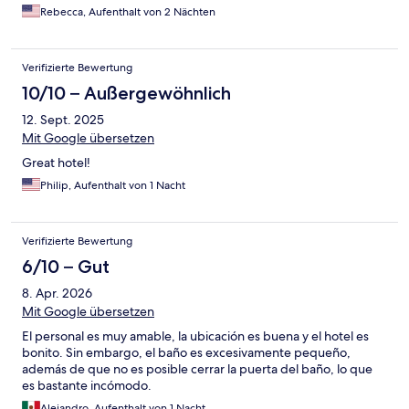
foot. A relaxing and enjoyable experience overall, and I would
Rebecca, Aufenthalt von 2 Nächten
definitely recommend it for anyone visiting this lovely island.
Verifizierte Bewertung
10/10 – Außergewöhnlich
12. Sept. 2025
Mit Google übersetzen
Great hotel!
Philip, Aufenthalt von 1 Nacht
Verifizierte Bewertung
6/10 – Gut
8. Apr. 2026
Mit Google übersetzen
El personal es muy amable, la ubicación es buena y el hotel es
bonito. Sin embargo, el baño es excesivamente pequeño,
además de que no es posible cerrar la puerta del baño, lo que
es bastante incómodo.
Alejandro, Aufenthalt von 1 Nacht