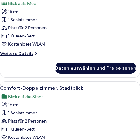
Blick aufs Meer
für
15 m²
Comfort-
Doppelzimmer,
1 Schlafzimmer
Meerblick
Platz für 2 Personen
anzeigen
1 Queen-Bett
Kostenloses WLAN
Weitere
Weitere Details
Details
für
Daten auswählen und Preise sehen
Comfort-
Doppelzimmer,
Meerblick
Alle
Ein Schlafzimmer mit einer Steinsäule
5
Comfort-Doppelzimmer, Stadtblick
Fotos
Blick auf die Stadt
für
16 m²
Comfort-
Doppelzimmer,
1 Schlafzimmer
Stadtblick
Platz für 2 Personen
anzeigen
1 Queen-Bett
Kostenloses WLAN