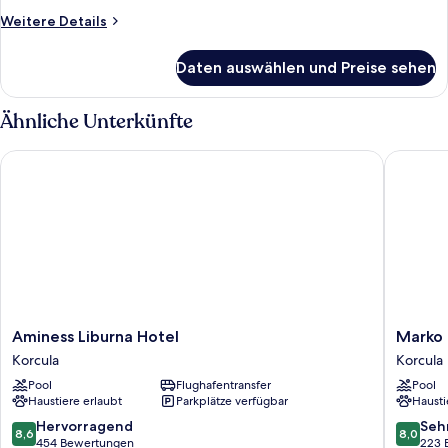
Weitere
Weitere Details
Details
für
Daten auswählen und Preise sehen
Comfort-
Doppelzimmer,
Stadtblick
Ähnliche Unterkünfte
Aminess Liburna Hotel
Marko Po
Aminess
Marko
Aminess Liburna Hotel
Marko 
Liburna
Polo
Korcula
Korcula
Hotel
Maradis
Pool
Flughafentransfer
Pool
Korcula
Hotel
Haustiere erlaubt
Parkplätze verfügbar
Hausti
by
Aminess
8.6
8.0
Hervorragend
Seh
8,6
8,0
Korcula
von
von
454 Bewertungen
223 