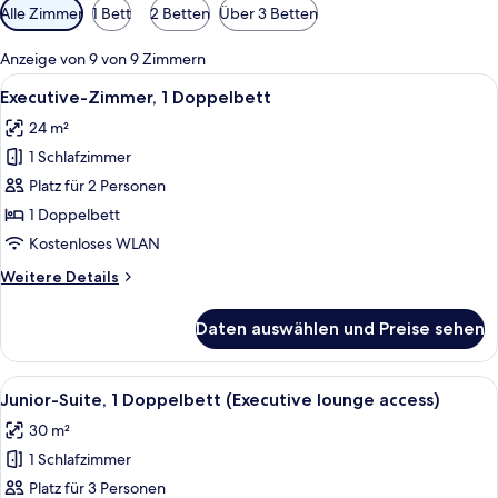
Verfügbare
Alle Zimmer
1 Bett
2 Betten
Über 3 Betten
Filter
für
Anzeige von 9 von 9 Zimmern
Zimmer
Alle
Ein Hotelzimmer mit einem großen Bett
11
Executive-Zimmer, 1 Doppelbett
Fotos
24 m²
für
1 Schlafzimmer
Executive-
Zimmer,
Platz für 2 Personen
1
1 Doppelbett
Doppelbett
Kostenloses WLAN
anzeigen
Weitere
Weitere Details
Details
für
Daten auswählen und Preise sehen
Executive-
Zimmer,
1
Alle
Ein Hotelzimmer mit einem großen Bet
11
Doppelbett
Junior-Suite, 1 Doppelbett (Executive lounge access)
Fotos
30 m²
für
1 Schlafzimmer
Junior-
Suite,
Platz für 3 Personen