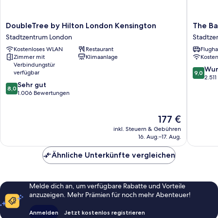
DoubleTree
The
DoubleTree by Hilton London Kensington
The Ba
by
Bailey's
Stadtzentrum London
Stadtze
Hilton
Hotel
Kostenloses WLAN
Restaurant
Flugha
London
London
Zimmer mit
Klimaanlage
Koste
Kensington
Kensing
Verbindungstür
Stadtzentrum
Stadtze
9.0
Wun
verfügbar
9,0
London
London
von
2.51
8.0
Sehr gut
10,
8,0
von
1.006 Bewertungen
Wunder
10,
2.511
Sehr
Bewert
Der
177 €
gut,
Preis
1.006
inkl. Steuern & Gebühren
beträgt
Bewertungen
16. Aug.–17. Aug.
177 €
Ähnliche Unterkünfte vergleichen
Melde dich an, um verfügbare Rabatte und Vorteile
anzuzeigen. Mehr Prämien für noch mehr Abenteuer!
Anmelden
Jetzt kostenlos registrieren