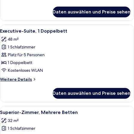
Details
für
Daten auswählen und Preise sehen
Executive-
Zimmer,
Mehrere
Alle
Ein Hotelzimmer mit einem Bett, eine
9
Betten
Executive-Suite, 1 Doppelbett
Fotos
48 m²
für
1 Schlafzimmer
Executive-
Suite,
Platz für 5 Personen
1
1 Doppelbett
Doppelbett
Kostenloses WLAN
anzeigen
Weitere
Weitere Details
Details
für
Daten auswählen und Preise sehen
Executive-
Suite,
1
Alle
Ein Hotelzimmer mit einem Bett, einem
9
Doppelbett
Superior-Zimmer, Mehrere Betten
Fotos
32 m²
für
1 Schlafzimmer
Superior-