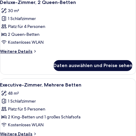
5
Queen-
Deluxe-Zimmer, 2 Queen-Betten
Fotos
Bett
30 m²
für
1 Schlafzimmer
Deluxe-
Zimmer,
Platz für 4 Personen
2 Queen-
2 Queen-Betten
Betten
Kostenloses WLAN
anzeigen
Weitere
Weitere Details
Details
für
Daten auswählen und Preise sehen
Deluxe-
Zimmer,
2 Queen-
Alle
Ein Hotelzimmer mit einem Bett, eine
11
Betten
Executive-Zimmer, Mehrere Betten
Fotos
48 m²
für
1 Schlafzimmer
Executive-
Zimmer,
Platz für 5 Personen
Mehrere
2 King-Betten und 1 großes Schlafsofa
Betten
Kostenloses WLAN
anzeigen
Weitere
Weitere Details