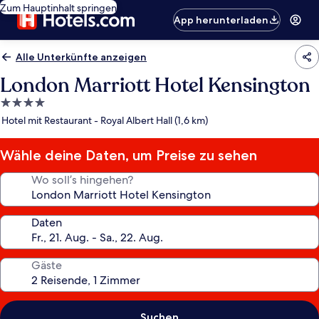
Zum Hauptinhalt springen
App herunterladen
Alle Unterkünfte anzeigen
London Marriott Hotel Kensington
4.0-
Sterne-
Hotel mit Restaurant - Royal Albert Hall (1,6 km)
Unterkunft
Wähle deine Daten, um Preise zu sehen
Wo soll’s hingehen?
Daten
Gäste
Suchen