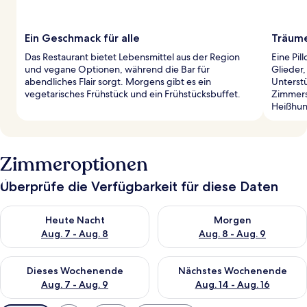
Ein Geschmack für alle
Träume
Das Restaurant bietet Lebensmittel aus der Region
Eine Pi
und vegane Optionen, während die Bar für
Glieder,
abendliches Flair sorgt. Morgens gibt es ein
Unterst
vegetarisches Frühstück und ein Frühstücksbuffet.
Zimmers
Heißhun
Zimmeroptionen
Überprüfe die Verfügbarkeit für diese Daten
Überprüfe die Verfügbarkeit für heute Nacht, Aug. 7 - Aug. 8.
Überprüfe die Verfügbarkeit f
Heute Nacht
Morgen
Aug. 7 - Aug. 8
Aug. 8 - Aug. 9
Überprüfe die Verfügbarkeit für dieses Wochenende, Aug. 7 - 
Überprüfe die Verfügbarkeit f
Dieses Wochenende
Nächstes Wochenende
Aug. 7 - Aug. 9
Aug. 14 - Aug. 16