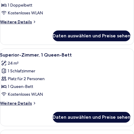
1
1 Doppelbett
Doppelbett
Kostenloses WLAN
(Executive
Weitere
Weitere Details
lounge
Details
access)
für
Daten auswählen und Preise sehen
Junior-
anzeigen
Suite,
1
Alle
Ein Hotelzimmer mit einem großen Bet
6
Doppelbett
Superior-Zimmer, 1 Queen-Bett
Fotos
(Executive
24 m²
lounge
für
access)
1 Schlafzimmer
Superior-
Zimmer,
Platz für 2 Personen
1
1 Queen-Bett
Queen-
Kostenloses WLAN
Bett
Weitere
Weitere Details
anzeigen
Details
für
Daten auswählen und Preise sehen
Superior-
Zimmer,
1
Alle
Ein Hotelzimmer mit zwei Betten, eine