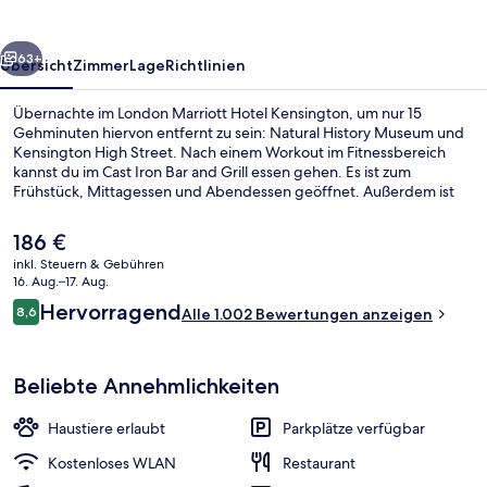
rück
Weiter
63+
Übersicht
Zimmer
Lage
Richtlinien
Übernachte im London Marriott Hotel Kensington, um nur 15
Gehminuten hiervon entfernt zu sein: Natural History Museum und
Kensington High Street. Nach einem Workout im Fitnessbereich
kannst du im Cast Iron Bar and Grill essen gehen. Es ist zum
Frühstück, Mittagessen und Abendessen geöffnet. Außerdem ist
Folgendes mit dem Auto nur 5 Minuten entfernt: Hyde Park und
Olympia Events. Andere Reisende lieben das hilfsbereite Personal.
Der
186 €
Die öffentlichen Verkehrsmittel sind nur einen kurzen Fußmarsch
aktuelle
inkl. Steuern & Gebühren
entfernt: Zur U-Bahn-Station Earl's Court sind es 5 Minuten und zur
Preis
16. Aug.–17. Aug.
U-Bahn-Station Gloucester Road 6 Minuten.
Bar (in der Unterkunft)
beträgt
Bewertungen
Hervorragend
8,6
Alle 1.002 Bewertungen anzeigen
186 €.
8,6 von 10.
Beliebte Annehmlichkeiten
Haustiere erlaubt
Parkplätze verfügbar
Kostenloses WLAN
Restaurant