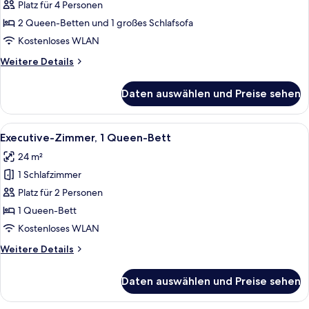
Zimmer,
Platz für 4 Personen
Mehrere
2 Queen-Betten und 1 großes Schlafsofa
Betten
Kostenloses WLAN
anzeigen
Weitere
Weitere Details
Details
für
Daten auswählen und Preise sehen
Superior-
Zimmer,
Mehrere
Alle
Ein Hotelzimmer mit einem großen Bett
9
Betten
Executive-Zimmer, 1 Queen-Bett
Fotos
24 m²
für
1 Schlafzimmer
Executive-
Zimmer,
Platz für 2 Personen
1
1 Queen-Bett
Queen-
Kostenloses WLAN
Bett
Weitere
Weitere Details
anzeigen
Details
für
Daten auswählen und Preise sehen
Executive-
Zimmer,