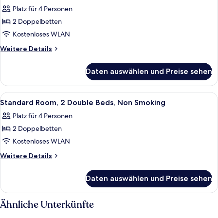
Fotos
Platz für 4 Personen
für
2 Doppelbetten
Standard
Room,
Kostenloses WLAN
2
Weitere
Weitere Details
Double
Details
für
Beds,
Daten auswählen und Preise sehen
Standard
Smoking
Room,
anzeigen
2
Alle
Ein Hotelzimmer mit zwei Betten, eine
6
Double
Standard Room, 2 Double Beds, Non Smoking
Fotos
Beds,
Platz für 4 Personen
Smoking
für
2 Doppelbetten
Standard
Room,
Kostenloses WLAN
2
Weitere
Weitere Details
Double
Details
für
Beds,
Daten auswählen und Preise sehen
Standard
Non
Room,
Smoking
2
Ähnliche Unterkünfte
anzeigen
Double
Beds,