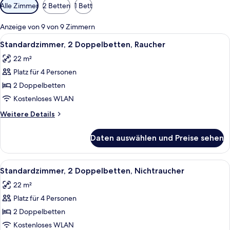
Verfügbare
Alle Zimmer
2 Betten
1 Bett
Filter
für
Anzeige von 9 von 9 Zimmern
Zimmer
Alle
Ein Hotelzimmer mit zwei Betten, ein
5
Standardzimmer, 2 Doppelbetten, Raucher
Fotos
22 m²
für
Platz für 4 Personen
Standardzimmer,
2 Doppelbetten,
2 Doppelbetten
Raucher
Kostenloses WLAN
anzeigen
Weitere
Weitere Details
Details
für
Daten auswählen und Preise sehen
Standardzimmer,
2 Doppelbetten,
Raucher
Alle
Ein Hotelzimmer mit zwei Betten, eine
6
Standardzimmer, 2 Doppelbetten, Nichtraucher
Fotos
22 m²
für
Platz für 4 Personen
Standardzimmer,
2 Doppelbetten,
2 Doppelbetten
Nichtraucher
Kostenloses WLAN