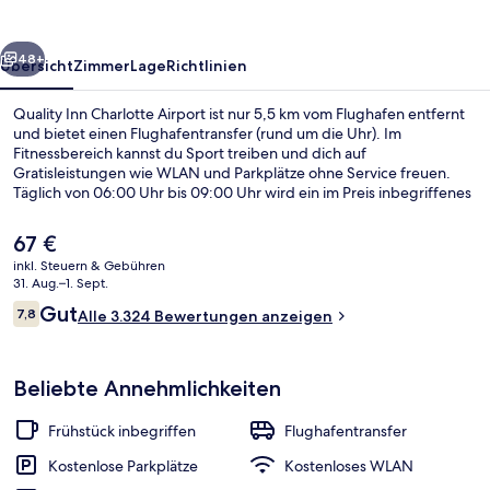
rück
Weiter
48+
Übersicht
Zimmer
Lage
Richtlinien
Quality Inn Charlotte Airport ist nur 5,5 km vom Flughafen entfernt
und bietet einen Flughafentransfer (rund um die Uhr). Im
Fitnessbereich kannst du Sport treiben und dich auf
Gratisleistungen wie WLAN und Parkplätze ohne Service freuen.
Täglich von 06:00 Uhr bis 09:00 Uhr wird ein im Preis inbegriffenes
kontinentales Frühstück serviert. Außerdem ist Folgendes mit dem
Auto höchstens 10 Minuten entfernt: Bank of America Stadium und
Der
67 €
Charlotte Convention Center. Anderen Reisenden gefallen das
aktuelle
inkl. Steuern & Gebühren
hilfsbereite Personal und die Nähe zum Flughafen.
Preis
31. Aug.–1. Sept.
Zimmer, 2 Doppelbetten, barrierefrei, 
beträgt
Bewertungen
Gut
7,8
Alle 3.324 Bewertungen anzeigen
67 €.
7,8 von 10.
Beliebte Annehmlichkeiten
Frühstück inbegriffen
Flughafentransfer
Kostenlose Parkplätze
Kostenloses WLAN