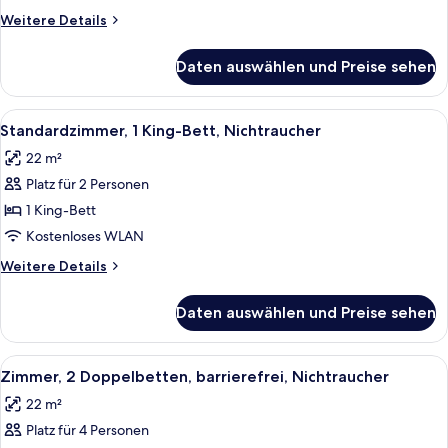
anzeigen
Weitere
Weitere Details
Details
für
Daten auswählen und Preise sehen
Standardzimmer,
2 Doppelbetten,
Nichtraucher
Alle
Ein Hotelzimmer mit einem großen Bett
7
Standardzimmer, 1 King-Bett, Nichtraucher
Fotos
22 m²
für
Platz für 2 Personen
Standardzimmer,
1 King-
1 King-Bett
Bett,
Kostenloses WLAN
Nichtraucher
Weitere
Weitere Details
anzeigen
Details
für
Daten auswählen und Preise sehen
Standardzimmer,
1 King-
Bett,
Alle
Ein Hotelzimmer mit zwei Betten, ein
6
Nichtraucher
Zimmer, 2 Doppelbetten, barrierefrei, Nichtraucher
Fotos
22 m²
für
Platz für 4 Personen
Zimmer,