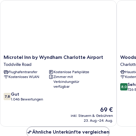
Microtel Inn by Wyndham Charlotte Airport
Woodspri
Non
Smoking
Microtel
Woodsp
Microtel Inn by Wyndham Charlotte Airport
Woodsp
Inn
Suites
Toddville Road
Charlott
by
Charlott
Flughafentransfer
Kostenlose Parkplätze
Hausti
Wyndham
Airport
Kostenloses WLAN
Zimmer mit
Koste
Charlotte
Charlott
Verbindungstür
Airport
8.0
Seh
verfügbar
8,0
Toddville
von
726 
7.8
Gut
Road
10,
7,8
von
1.046 Bewertungen
Sehr
10,
gut,
Der
69 €
Gut,
726
Preis
1.046
inkl. Steuern & Gebühren
Bewert
beträgt
23. Aug.–24. Aug.
Bewertungen
69 €
Ähnliche Unterkünfte vergleichen