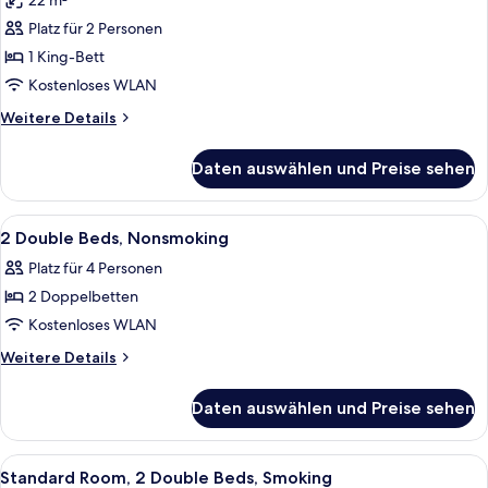
22 m²
für
Platz für 2 Personen
Zimmer,
1 King-
1 King-Bett
Bett,
Kostenloses WLAN
barrierefrei,
Weitere
Weitere Details
Nichtraucher
Details
(Upgrade)
für
Daten auswählen und Preise sehen
Zimmer,
anzeigen
1 King-
Bett,
Alle
Ein Hotelzimmer mit zwei Betten, eine
13
barrierefrei,
2 Double Beds, Nonsmoking
Fotos
Nichtraucher
Platz für 4 Personen
(Upgrade)
für
2 Doppelbetten
2
Double
Kostenloses WLAN
Beds,
Weitere
Weitere Details
Nonsmoking
Details
für
anzeigen
Daten auswählen und Preise sehen
2
Double
Beds,
Alle
Ein Hotelzimmer mit zwei Betten, eine
1
Nonsmoking
Standard Room, 2 Double Beds, Smoking