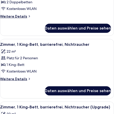
2 Doppelbetten,
2 Doppelbetten
barrierefrei,
Kostenloses WLAN
Nichtraucher
Weitere
Weitere Details
anzeigen
Details
für
Daten auswählen und Preise sehen
Zimmer,
2 Doppelbetten,
barrierefrei,
Alle
Ein modernes Hotelzimmer mit einem g
7
Nichtraucher
Zimmer, 1 King-Bett, barrierefrei, Nichtraucher
Fotos
22 m²
für
Platz für 2 Personen
Zimmer,
1 King-
1 King-Bett
Bett,
Kostenloses WLAN
barrierefrei,
Weitere
Weitere Details
Nichtraucher
Details
anzeigen
für
Daten auswählen und Preise sehen
Zimmer,
1 King-
Bett,
Alle
Ein modernes Hotelzimmer mit einem g
7
barrierefrei,
Zimmer, 1 King-Bett, barrierefrei, Nichtraucher (Upgrade)
Fotos
Nichtraucher