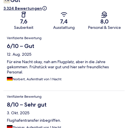
Gut
3.324 Bewertungen
7,6
7,4
8,0
Sauberkeit
Ausstattung
Personal & Service
Bewertungen
Verifizierte Bewertung
6/10 – Gut
12. Aug. 2025
Für eine Nacht okay, nah am Flugplatz, aber in die Jahre
gekommen. Frühstück war gut und hier sehr freundliches
Personal.
Norbert, Aufenthalt von 1 Nacht
Verifizierte Bewertung
8/10 – Sehr gut
3. Okt. 2025
Flughafentransfer inbegriffen.
Thomas, Aufenthalt von 1 Nacht