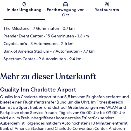
Karte
In der Umgebung
Fortbewegung vor
Restaurants
Ort
The Milestone
- 7 Gehminuten
- 0.7 km
Premier Event Center
- 15 Gehminuten
- 1.3 km
Coyote Joe's
- 3 Autominuten
- 2.6 km
Bank of America Stadium
- 7 Autominuten
- 7.7 km
Spectrum Center
- 9 Autominuten
- 9.4 km
Mehr zu dieser Unterkunft
Quality Inn Charlotte Airport
Quality Inn Charlotte Airport ist nur 5,5 km vom Flughafen entfernt und
bietet einen Flughafentransfer (rund um die Uhr). Im Fitnessbereich
kannst du Sport treiben und dich auf Gratisleistungen wie WLAN und
Parkplätze ohne Service freuen. Täglich von 06:00 Uhr bis 09:00 Uhr
wird ein im Preis inbegriffenes kontinentales Frühstück serviert.
Außerdem ist Folgendes mit dem Auto höchstens 10 Minuten entfernt:
Bank of America Stadium und Charlotte Convention Center. Anderen