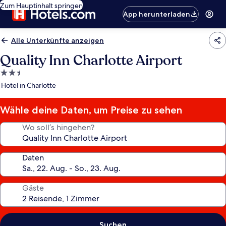
Zum Hauptinhalt springen
App herunterladen
Alle Unterkünfte anzeigen
Quality Inn Charlotte Airport
2.5-
Sterne-
Hotel in Charlotte
Unterkunft
Wähle deine Daten, um Preise zu sehen
Wo soll’s hingehen?
Daten
Gäste
Suchen