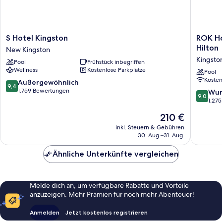
S
ROK
S Hotel Kingston
ROK Ho
Hotel
Hotel
Hilton
New Kingston
Kingston
Kingsto
Kingsto
Pool
Frühstück inbegriffen
New
Tapestr
Wellness
Kostenlose Parkplätze
Kingston
Collecti
Pool
Koste
by
9.4
Außergewöhnlich
9,4
Hilton
von
1.759 Bewertungen
9.0
Wun
9,0
Kingsto
10,
von
1.27
Außergewöhnlich,
10,
Der
210 €
1.759
Wunder
Preis
Bewertungen
1.275
inkl. Steuern & Gebühren
beträgt
30. Aug.–31. Aug.
Bewert
210 €
Ähnliche Unterkünfte vergleichen
Melde dich an, um verfügbare Rabatte und Vorteile
anzuzeigen. Mehr Prämien für noch mehr Abenteuer!
Anmelden
Jetzt kostenlos registrieren