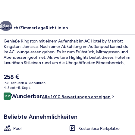
Marriott
Kingston,
Jamaica
rück
Weiter
36+
Übersicht
Zimmer
Lage
Richtlinien
Genieße Kingston mit einem Aufenthalt im AC Hotel by Marriott
Kingston, Jamaica. Nach einer Abkühlung im Außenpool kannst du
im AC Lounge essen gehen. Es ist zum Frühstück, Mittagessen und
Abendessen geöffnet. Als weitere Highlights bietet dieses Hotel im
luxuriösen Stil einen rund um die Uhr geöffneten Fitnessbereich,
eine Terrasse und 2 Bars/Lounges. Andere Reisende lieben das
hilfsbereite Personal und die Lage.
Der
258 €
aktuelle
inkl. Steuern & Gebühren
Preis
4. Sept.–5. Sept.
2 Bars/Lounges, Lobby-Lounge
beträgt
Bewertungen
Wunderbar
9,2
Alle 1.010 Bewertungen anzeigen
258 €.
9,2 von 10.
Beliebte Annehmlichkeiten
Pool
Kostenlose Parkplätze