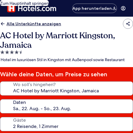
Zum Hauptinhalt springen
App herunterladen
Alle Unterkünfte anzeigen
AC Hotel by Marriott Kingston,
Jamaica
4.5-
Sterne-
Hotel im luxuriösen Stil in Kingston mit Außenpool sowie Restaurant
Unterkunft
Wähle deine Daten, um Preise zu sehen
Wo soll’s hingehen?
Daten
Gäste