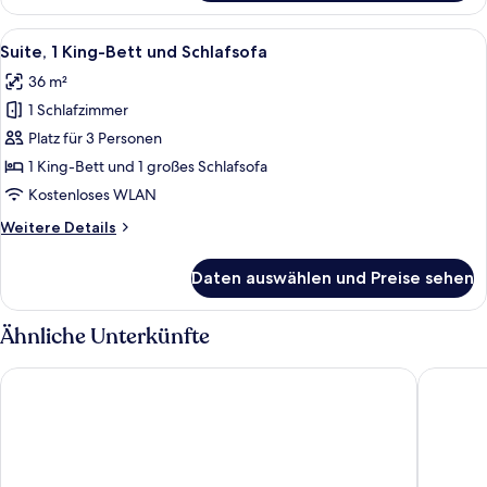
2 Queen-
Betten
Alle
Ein modernes Hotelzimmer mit einer Co
3
Suite, 1 King-Bett und Schlafsofa
Fotos
36 m²
für
1 Schlafzimmer
Suite,
1 King-
Platz für 3 Personen
Bett
1 King-Bett und 1 großes Schlafsofa
und
Kostenloses WLAN
Schlafsofa
Weitere
Weitere Details
anzeigen
Details
für
Daten auswählen und Preise sehen
Suite,
1 King-
Bett
Ähnliche Unterkünfte
und
Schlafsofa
S Hotel Kingston
ROK Hote