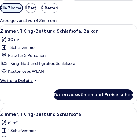
Verfügbare
Alle Zimmer
1 Bett
2 Betten
Filter
für
Anzeige von 4 von 4 Zimmern
Zimmer
Alle
Ein Hotelzimmer mit einem großen Bett
4
Zimmer, 1 King-Bett und Schlafsofa, Balkon
Fotos
30 m²
für
1 Schlafzimmer
Zimmer,
1 King-
Platz für 3 Personen
Bett
1 King-Bett und 1 großes Schlafsofa
und
Kostenloses WLAN
Schlafsofa,
Weitere
Weitere Details
Balkon
Details
anzeigen
für
Daten auswählen und Preise sehen
Zimmer,
1 King-
Bett
Alle
Ein modernes Hotelzimmer mit einem g
5
und
Zimmer, 1 King-Bett und Schlafsofa
Fotos
Schlafsofa,
61 m²
Balkon
für
1 Schlafzimmer
Zimmer,