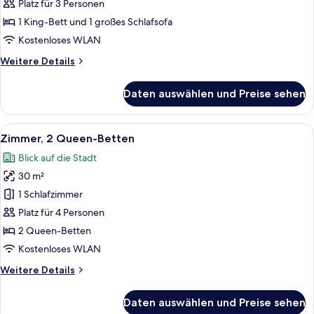
1 King-
Platz für 3 Personen
Bett
1 King-Bett und 1 großes Schlafsofa
und
Kostenloses WLAN
Schlafsofa
Weitere
Weitere Details
anzeigen
Details
für
Daten auswählen und Preise sehen
Zimmer,
1 King-
Bett
Alle
Ein Hotelzimmer mit zwei Betten, eine
5
und
Zimmer, 2 Queen-Betten
Fotos
Schlafsofa
Blick auf die Stadt
für
30 m²
Zimmer,
2 Queen-
1 Schlafzimmer
Betten
Platz für 4 Personen
anzeigen
2 Queen-Betten
Kostenloses WLAN
Weitere
Weitere Details
Details
für
Daten auswählen und Preise sehen
Zimmer,