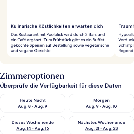
Kulinarische Köstlichkeiten erwarten dich
Traumh
Das Restaurant mit Poolblick wird durch 2 Bars und
Hypoall
ein Café ergänzt. Zum Frühstück gibt es ein Buffet,
Verdunk
gekochte Speisen auf Bestellung sowie vegetarische
Schlafpl
und vegane Gerichte.
Regendu
Zimmeroptionen
Überprüfe die Verfügbarkeit für diese Daten
Überprüfe die Verfügbarkeit für heute Nacht, Aug. 8 - Aug. 9.
Überprüfe die Verfügbarkeit f
Heute Nacht
Morgen
Aug. 8 - Aug. 9
Aug. 9 - Aug. 10
Überprüfe die Verfügbarkeit für dieses Wochenende, Aug. 14 -
Überprüfe die Verfügbarkeit f
Dieses Wochenende
Nächstes Wochenende
Aug. 14 - Aug. 16
Aug. 21 - Aug. 23