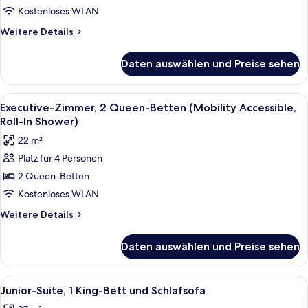
2 Queen-
Kostenloses WLAN
Betten
Weitere
Weitere Details
(Hearing
Details
Accessible)
für
Daten auswählen und Preise sehen
Executive-
anzeigen
Zimmer,
2 Queen-
Alle
1 Schlafzimmer, Bettwäsche aus ägypt
5
Betten
Executive-Zimmer, 2 Queen-Betten (Mobility Accessible,
Fotos
(Hearing
Roll-In Shower)
Accessible)
für
22 m²
Executive-
Platz für 4 Personen
Zimmer,
2 Queen-Betten
2 Queen-
Betten
Kostenloses WLAN
(Mobility
Weitere
Weitere Details
Accessible,
Details
für
Roll-
Daten auswählen und Preise sehen
Executive-
In
Zimmer,
Shower)
2 Queen-
Alle
Junior-Suite, 1 King-Bett und Schlafs
14
anzeigen
Betten
Junior-Suite, 1 King-Bett und Schlafsofa
Fotos
(Mobility