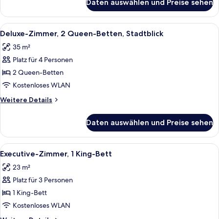
Daten auswählen und Preise sehen
Deluxe-
w/Transfer
Zimmer,
Shower)
1 King-
Alle
Deluxe-Zimmer, 2 Queen-Betten, Stadt
10
anzeigen
Bett,
Deluxe-Zimmer, 2 Queen-Betten, Stadtblick
Fotos
Stadtblick
35 m²
(Mobility
für
Accessible
Platz für 4 Personen
Deluxe-
w/Transfer
Zimmer,
2 Queen-Betten
Shower)
2 Queen-
Kostenloses WLAN
Betten,
Weitere
Weitere Details
Stadtblick
Details
anzeigen
für
Daten auswählen und Preise sehen
Deluxe-
Zimmer,
2 Queen-
Alle
Executive-Zimmer, 1 King-Bett | 1 Sch
7
Betten,
Executive-Zimmer, 1 King-Bett
Fotos
Stadtblick
23 m²
für
Platz für 3 Personen
Executive-
Zimmer,
1 King-Bett
1 King-
Kostenloses WLAN
Bett