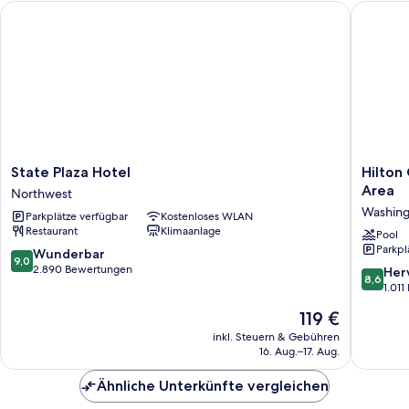
anzeigen
State Plaza Hotel
Hilton 
(Mobility/Hearing
Acc
wTransfer
Shower)
State
Hilton
State Plaza Hotel
Hilton
Plaza
Garden
Area
Northwest
Hotel
Inn
Washing
Parkplätze verfügbar
Kostenloses WLAN
Northwest
Washing
Restaurant
Klimaanlage
DC/Geo
Pool
Parkpl
Area
9.0
Wunderbar
9,0
Washing
von
2.890 Bewertungen
8.6
Her
8,6
D.C.,
10,
von
1.01
Innenst
Wunderbar,
10,
Der
119 €
2.890
Hervorr
Preis
Bewertungen
1.011
inkl. Steuern & Gebühren
beträgt
16. Aug.–17. Aug.
Bewert
119 €
Ähnliche Unterkünfte vergleichen