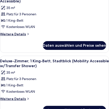
Accessible)
für
35 m²
Deluxe-
Platz für 3 Personen
Zimmer,
1 King-Bett
1 King-
Bett,
Kostenloses WLAN
Stadtblick
Weitere
Weitere Details
(Hearing
Details
für
Accessible)
Daten auswählen und Preise sehen
Deluxe-
anzeigen
Zimmer,
1 King-
Alle
1 Schlafzimmer, Bettwäsche aus ägypt
4
Bett,
Deluxe-Zimmer, 1 King-Bett, Stadtblick (Mobility Accessible
Fotos
Stadtblick
w/Transfer Shower)
(Hearing
für
35 m²
Accessible)
Deluxe-
Platz für 3 Personen
Zimmer,
1 King-Bett
1 King-
Bett,
Kostenloses WLAN
Stadtblick
Weitere
Weitere Details
(Mobility
Details
für
Accessible