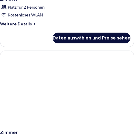
Platz für 2 Personen
Kostenloses WLAN
Weitere
Weitere Details
Details
für
Daten auswählen und Preise sehen
Zimmer
Zimmer