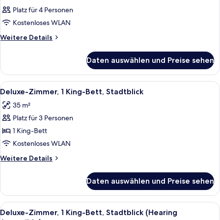
Platz für 4 Personen
Kostenloses WLAN
Weitere
Weitere Details
Details
für
Daten auswählen und Preise sehen
Zimmer
Alle
Deluxe-Zimmer, 1 King-Bett, Stadtblic
15
Deluxe-Zimmer, 1 King-Bett, Stadtblick
Fotos
35 m²
für
Platz für 3 Personen
Deluxe-
Zimmer,
1 King-Bett
1 King-
Kostenloses WLAN
Bett,
Weitere
Weitere Details
Stadtblick
Details
anzeigen
für
Daten auswählen und Preise sehen
Deluxe-
Zimmer,
1 King-
Alle
1 Schlafzimmer, Bettwäsche aus ägypt
5
Bett,
Deluxe-Zimmer, 1 King-Bett, Stadtblick (Hearing
Fotos
Stadtblick