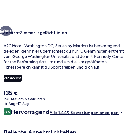
DC,
Series
by
rück
Weiter
Marriott
68+
Übersicht
Zimmer
Lage
Richtlinien
ARC Hotel, Washington DC, Series by Marriott ist hervorragend
gelegen, denn hier übernachtest du nur 10 Gehminuten entfernt
von: George Washington Universität und John F. Kennedy Center
for the Performing Arts. Im rund um die Uhr geöffneten
Fitnessbereich kannst du Sport treiben und dich auf
Gratisleistungen wie WLAN und Internetzugang per Kabel freuen.
Außerdem ist Folgendes mit dem Auto nur 5 Minuten entfernt:
VIP Access
National Mall und Smithsonian Institution. Das hilfsbereite Personal
und die Lage erhalten tolle Bewertungen von anderen Reisenden.
Der
135 €
Die Unterkunft ist nur einen kurzen Fußmarsch von den öffentlichen
Tägliches Frühstück zum Mitnehmen
aktuelle
Verkehrsmitteln entfernt: Zur U-Bahn (Station Foggy Bottom) sind
inkl. Steuern & Gebühren
Preis
16. Aug.–17. Aug.
es 4 Minuten.
beträgt
Bewertungen
Hervorragend
8,6
Alle 1.449 Bewertungen anzeigen
135 €.
8,6 von 10.
Beliebte Annehmlichkeiten