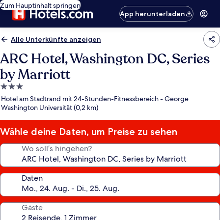
Zum Hauptinhalt springen
App herunterladen
Alle Unterkünfte anzeigen
ARC Hotel, Washington DC, Series
by Marriott
3.0-
Sterne-
Hotel am Stadtrand mit 24-Stunden-Fitnessbereich - George
Unterkunft
Washington Universität (0,2 km)
Wähle deine Daten, um Preise zu sehen
Wo soll’s hingehen?
Daten
Gäste