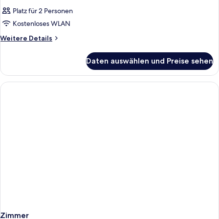
Platz für 2 Personen
Kostenloses WLAN
Weitere
Weitere Details
Details
für
Daten auswählen und Preise sehen
Zimmer
Zimmer