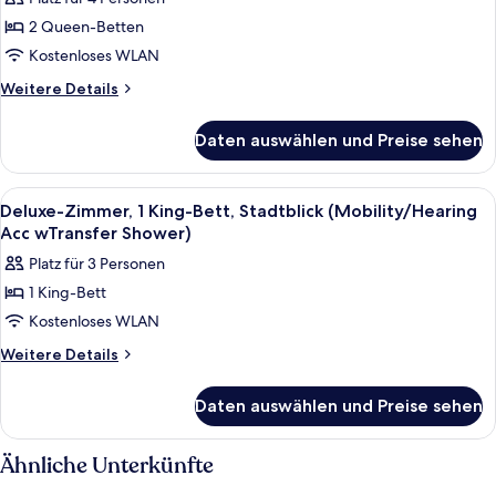
Standardzimmer,
2 Queen-
2 Queen-Betten
Betten
Kostenloses WLAN
(Hearing
Weitere
Weitere Details
Accessible)
Details
anzeigen
für
Daten auswählen und Preise sehen
Standardzimmer,
2 Queen-
Betten
Alle
1 Schlafzimmer, Bettwäsche aus ägypt
4
(Hearing
Deluxe-Zimmer, 1 King-Bett, Stadtblick (Mobility/Hearing
Fotos
Accessible)
Acc wTransfer Shower)
für
Platz für 3 Personen
Deluxe-
1 King-Bett
Zimmer,
Kostenloses WLAN
1 King-
Bett,
Weitere
Weitere Details
Details
Stadtblick
für
(Mobility/Hearing
Daten auswählen und Preise sehen
Deluxe-
Acc
Zimmer,
wTransfer
1 King-
Ähnliche Unterkünfte
Bett,
Shower)
Stadtblick