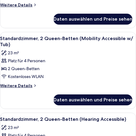
anzeigen
Weitere
Weitere Details
Details
für
Daten auswählen und Preise sehen
Standardzimmer,
2 Queen-
Betten
Alle
1 Schlafzimmer, Bettwäsche aus ägypt
4
Standardzimmer, 2 Queen-Betten (Mobility Accessible w/
Fotos
Tub)
für
23 m²
Standardzimmer,
Platz für 4 Personen
2 Queen-
2 Queen-Betten
Betten
(Mobility
Kostenloses WLAN
Accessible
Weitere
Weitere Details
w/
Details
für
Tub)
Daten auswählen und Preise sehen
Standardzimmer,
anzeigen
2 Queen-
Betten
Alle
1 Schlafzimmer, Bettwäsche aus ägypt
5
(Mobility
Standardzimmer, 2 Queen-Betten (Hearing Accessible)
Fotos
Accessible
23 m²
w/
für
Tub)
Platz für 4 Personen