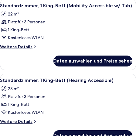
Alle
1 Schlafzimmer, Bettwäsche aus ägypt
4
Standardzimmer, 1 King-Bett (Mobility Accessible w/ Tub)
Fotos
22 m²
für
Platz für 3 Personen
Standardzimmer,
1 King-
1 King-Bett
Bett
Kostenloses WLAN
(Mobility
Weitere
Weitere Details
Accessible
Details
w/
für
Daten auswählen und Preise sehen
Standardzimmer,
Tub)
1 King-
anzeigen
Bett
Alle
1 Schlafzimmer, Bettwäsche aus ägypt
4
(Mobility
Standardzimmer, 1 King-Bett (Hearing Accessible)
Fotos
Accessible
23 m²
w/
für
Tub)
Platz für 3 Personen
Standardzimmer,
1 King-
1 King-Bett
Bett
Kostenloses WLAN
(Hearing
Weitere
Weitere Details
Accessible)
Details
anzeigen
für
Daten auswählen und Preise sehen