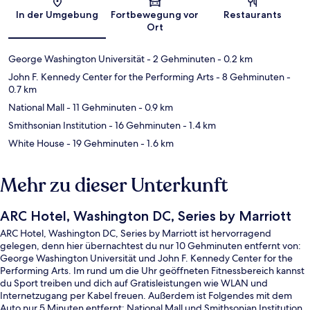
Karte
In der Umgebung
Fortbewegung vor
Restaurants
Ort
George Washington Universität
- 2 Gehminuten
- 0.2 km
John F. Kennedy Center for the Performing Arts
- 8 Gehminuten
-
0.7 km
National Mall
- 11 Gehminuten
- 0.9 km
Smithsonian Institution
- 16 Gehminuten
- 1.4 km
White House
- 19 Gehminuten
- 1.6 km
Mehr zu dieser Unterkunft
ARC Hotel, Washington DC, Series by Marriott
ARC Hotel, Washington DC, Series by Marriott ist hervorragend
gelegen, denn hier übernachtest du nur 10 Gehminuten entfernt von:
George Washington Universität und John F. Kennedy Center for the
Performing Arts. Im rund um die Uhr geöffneten Fitnessbereich kannst
du Sport treiben und dich auf Gratisleistungen wie WLAN und
Internetzugang per Kabel freuen. Außerdem ist Folgendes mit dem
Auto nur 5 Minuten entfernt: National Mall und Smithsonian Institution.