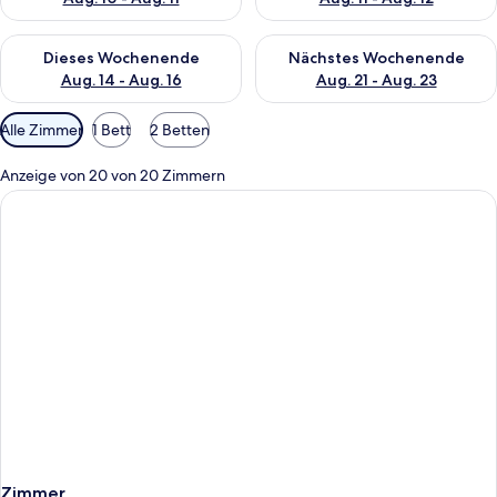
Überprüfe die Verfügbarkeit für dieses Wochenende, Aug. 14 -
Überprüfe die Verfügbarkeit f
Dieses Wochenende
Nächstes Wochenende
Aug. 14 - Aug. 16
Aug. 21 - Aug. 23
Verfügbare
Alle Zimmer
1 Bett
2 Betten
Filter
für
Anzeige von 20 von 20 Zimmern
Zimmer
Zimmer