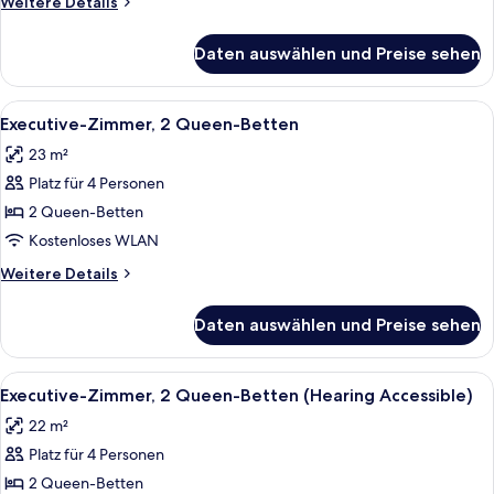
Weitere
Weitere Details
anzeigen
Details
für
Daten auswählen und Preise sehen
Executive-
Zimmer,
1 King-
Alle
1 Schlafzimmer, Bettwäsche aus ägypt
12
Bett
Executive-Zimmer, 2 Queen-Betten
Fotos
23 m²
für
Platz für 4 Personen
Executive-
Zimmer,
2 Queen-Betten
2 Queen-
Kostenloses WLAN
Betten
Weitere
Weitere Details
anzeigen
Details
für
Daten auswählen und Preise sehen
Executive-
Zimmer,
2 Queen-
Alle
1 Schlafzimmer, Bettwäsche aus ägypt
5
Betten
Executive-Zimmer, 2 Queen-Betten (Hearing Accessible)
Fotos
22 m²
für
Platz für 4 Personen
Executive-
Zimmer,
2 Queen-Betten