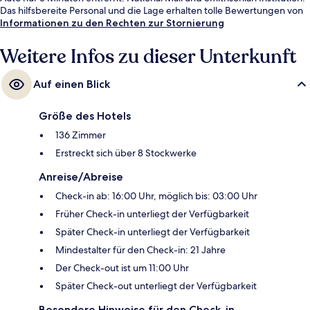
Das hilfsbereite Personal und die Lage erhalten tolle Bewertungen von
anderen Reisenden. Die Unterkunft ist nur einen kurzen Fußmarsch von
Informationen zu den Rechten zur Stornierung
den öffentlichen Verkehrsmitteln entfernt: Zur U-Bahn (Station Foggy
Bottom) sind es 4 Minuten.
Weitere Infos zu dieser Unterkunft
Auf einen Blick
Größe des Hotels
136 Zimmer
Erstreckt sich über 8 Stockwerke
Anreise/Abreise
Check-in ab: 16:00 Uhr, möglich bis: 03:00 Uhr
Früher Check-in unterliegt der Verfügbarkeit
Später Check-in unterliegt der Verfügbarkeit
Mindestalter für den Check-in: 21 Jahre
Der Check-out ist um 11:00 Uhr
Später Check-out unterliegt der Verfügbarkeit
Besondere Hinweise für den Check-in