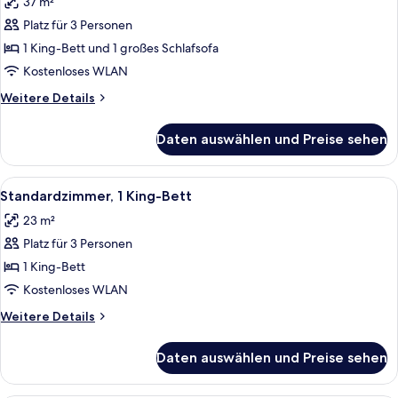
37 m²
Accessible,
für
Roll-
Platz für 3 Personen
Junior-
In
Suite,
1 King-Bett und 1 großes Schlafsofa
Shower)
1 King-
Kostenloses WLAN
Bett
Weitere
Weitere Details
und
Details
Schlafsofa
für
Daten auswählen und Preise sehen
Junior-
anzeigen
Suite,
1 King-
Alle
Standardzimmer, 1 King-Bett | 1 Schl
11
Bett
Standardzimmer, 1 King-Bett
Fotos
und
23 m²
Schlafsofa
für
Platz für 3 Personen
Standardzimmer,
1 King-
1 King-Bett
Bett
Kostenloses WLAN
anzeigen
Weitere
Weitere Details
Details
für
Daten auswählen und Preise sehen
Standardzimmer,
1 King-
Bett