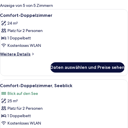
für
Anzeige von 5 von 5 Zimmern
Zimmer
Alle
Minibar, Zimmersafe, Bügeleisen/Büge
5
Comfort-Doppelzimmer
Fotos
24 m²
für
Platz für 2 Personen
Comfort-
Doppelzimmer
1 Doppelbett
anzeigen
Kostenloses WLAN
Weitere
Weitere Details
Details
für
Daten auswählen und Preise sehen
Comfort-
Doppelzimmer
Alle
Minibar, Zimmersafe, Bügeleisen/Büge
5
Comfort-Doppelzimmer, Seeblick
Fotos
Blick auf den See
für
25 m²
Comfort-
Doppelzimmer,
Platz für 2 Personen
Seeblick
1 Doppelbett
anzeigen
Kostenloses WLAN