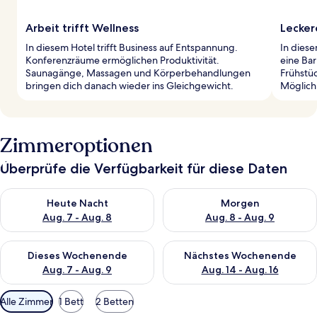
Arbeit trifft Wellness
Lecker
In diesem Hotel trifft Business auf Entspannung.
In diese
Konferenzräume ermöglichen Produktivität.
eine Bar
Saunagänge, Massagen und Körperbehandlungen
Frühstüc
bringen dich danach wieder ins Gleichgewicht.
Möglich
Zimmeroptionen
Überprüfe die Verfügbarkeit für diese Daten
Überprüfe die Verfügbarkeit für heute Nacht, Aug. 7 - Aug. 8.
Überprüfe die Verfügbarkeit f
Heute Nacht
Morgen
Aug. 7 - Aug. 8
Aug. 8 - Aug. 9
Überprüfe die Verfügbarkeit für dieses Wochenende, Aug. 7 - 
Überprüfe die Verfügbarkeit f
Dieses Wochenende
Nächstes Wochenende
Aug. 7 - Aug. 9
Aug. 14 - Aug. 16
Verfügbare
Alle Zimmer
1 Bett
2 Betten
Filter