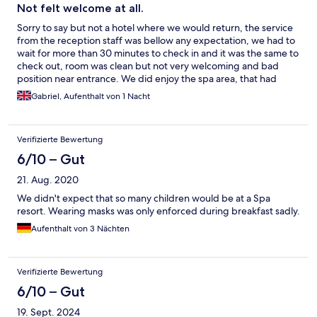
Not felt welcome at all.
Sorry to say but not a hotel where we would return, the service
from the reception staff was bellow any expectation, we had to
wait for more than 30 minutes to check in and it was the same to
check out, room was clean but not very welcoming and bad
position near entrance. We did enjoy the spa area, that had
plenty for us and very well managed. Breakfast was also good
Gabriel, Aufenthalt von 1 Nacht
even though we were a bit late.
Verifizierte Bewertung
6/10 – Gut
21. Aug. 2020
We didn't expect that so many children would be at a Spa
resort. Wearing masks was only enforced during breakfast sadly.
Aufenthalt von 3 Nächten
Verifizierte Bewertung
6/10 – Gut
19. Sept. 2024