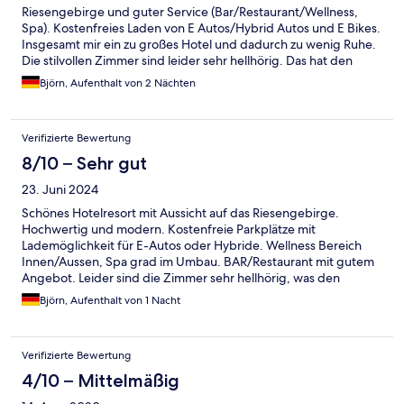
Riesengebirge und guter Service (Bar/Restaurant/Wellness,
Spa). Kostenfreies Laden von E Autos/Hybrid Autos und E Bikes.
Insgesamt mir ein zu großes Hotel und dadurch zu wenig Ruhe.
Die stilvollen Zimmer sind leider sehr hellhörig. Das hat den
Eindruck etwas getrübt.
Björn, Aufenthalt von 2 Nächten
Verifizierte Bewertung
8/10 – Sehr gut
23. Juni 2024
Schönes Hotelresort mit Aussicht auf das Riesengebirge.
Hochwertig und modern. Kostenfreie Parkplätze mit
Lademöglichkeit für E-Autos oder Hybride. Wellness Bereich
Innen/Aussen, Spa grad im Umbau. BAR/Restaurant mit gutem
Angebot. Leider sind die Zimmer sehr hellhörig, was den
Gesamteindruck schmälert. Insgesamt ist mir die Anlage zu groß
Björn, Aufenthalt von 1 Nacht
gewesen, denn dadurch waren sehr viele Gäste vor Ort. Wen
das nicht stört, der ist hier gut aufgehoben.
Verifizierte Bewertung
4/10 – Mittelmäßig