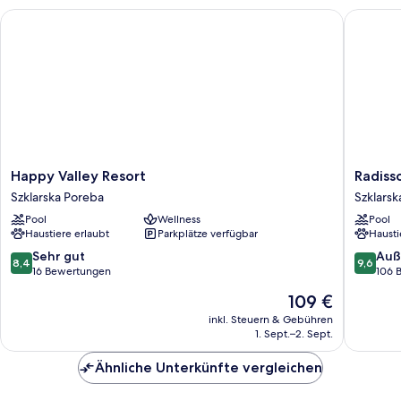
Happy Valley Resort
Radisson
Happy
Radisso
Happy Valley Resort
Radiss
Valley
Hotel
Szklarska Poreba
Szklarsk
Resort
Szklarsk
Pool
Wellness
Pool
Szklarska
Poręba
Haustiere erlaubt
Parkplätze verfügbar
Hausti
Poreba
Szklarsk
Poreba
8.4
9.6
Sehr gut
Auß
8,4
9,6
von
von
16 Bewertungen
106 
10,
10,
Der
109 €
Sehr
Außerge
Preis
gut,
106
inkl. Steuern & Gebühren
beträgt
1. Sept.–2. Sept.
16
Bewert
109 €
Bewertungen
Ähnliche Unterkünfte vergleichen