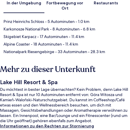
In der Umgebung
Fortbewegung vor
Restaurants
Ort
Prinz Heinrichs Schloss
- 5 Autominuten
- 1.0 km
Karkonosze National Park
- 8 Autominuten
- 6.8 km
Skigebiet Karpacz
- 17 Autominuten
- 11.4 km
Alpine Coaster
- 18 Autominuten
- 11.4 km
Nationalpark Riesengebirge
- 33 Autominuten
- 28.3 km
Mehr zu dieser Unterkunft
Lake Hill Resort & Spa
Du möchtest in bester Lage übernachten? Kein Problem, denn Lake Hill
Resort & Spa ist nur 10 Autominuten entfernt von: Góra Witosza und
Kamień-Waloński-Naturschutzgebiet. Du kannst im Coffeeshop/Café
etwas essen und den Wellnessbereich besuchen, um dich mit
Massagen, Gesichtsbehandlungen oder Aromatherapie verwöhnen zu
lassen. Ein Innenpool, eine Bar/Lounge und ein Fitnesscenter (rund um
die Uhr geöffnet) gehören ebenfalls zum Angebot.
Informationen zu den Rechten zur Stornierung