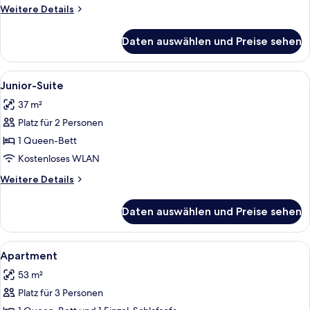
Weitere
Weitere Details
Details
für
Daten auswählen und Preise sehen
Comfort-
Doppelzimmer,
Seeblick
Alle
Minibar, Zimmersafe, Bügeleisen/Büge
7
Junior-Suite
Fotos
37 m²
für
Platz für 2 Personen
Junior-
Suite
1 Queen-Bett
anzeigen
Kostenloses WLAN
Weitere
Weitere Details
Details
für
Daten auswählen und Preise sehen
Junior-
Suite
Alle
Minibar, Zimmersafe, Bügeleisen/Büge
7
Apartment
Fotos
53 m²
für
Platz für 3 Personen
Apartment