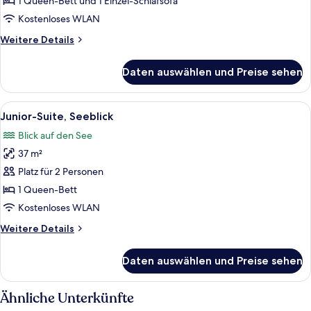
anzeigen
1 Queen-Bett und 1 Einzel-Schlafsofa
Kostenloses WLAN
Weitere
Weitere Details
Details
für
Daten auswählen und Preise sehen
Apartment
Alle
Flachbildfernseher
7
Junior-Suite, Seeblick
Fotos
Blick auf den See
für
37 m²
Junior-
Suite,
Platz für 2 Personen
Seeblick
1 Queen-Bett
anzeigen
Kostenloses WLAN
Weitere
Weitere Details
Details
für
Daten auswählen und Preise sehen
Junior-
Suite,
Seeblick
Ähnliche Unterkünfte