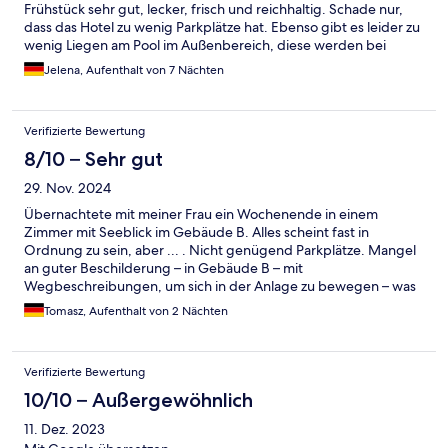
Frühstück sehr gut, lecker, frisch und reichhaltig. Schade nur,
dass das Hotel zu wenig Parkplätze hat. Ebenso gibt es leider zu
wenig Liegen am Pool im Außenbereich, diese werden bei
gutem Wetter alle schon vor dem Frühstück reserviert.
Jelena, Aufenthalt von 7 Nächten
Außerdem ist der Pool im Außenbereich viel zu klein für die
Menge an Gästen. Wir haben unseren Sommerurlaub im Lake
Hill verbracht, da wäre es schon schön, an einem Pool zu
Verifizierte Bewertung
entspannen und sich einmal abkühlen zu können. Das Wasser
war ebenso leider etwas schmierig. Schade finde ich auch, dass
8/10 – Sehr gut
nicht das ganze Personal Englisch spricht.
29. Nov. 2024
Übernachtete mit meiner Frau ein Wochenende in einem
Zimmer mit Seeblick im Gebäude B. Alles scheint fast in
Ordnung zu sein, aber ... . Nicht genügend Parkplätze. Mangel
an guter Beschilderung – in Gebäude B – mit
Wegbeschreibungen, um sich in der Anlage zu bewegen – was
in den ersten Morgenstunden nicht einfach war. Der Fußweg
Tomasz, Aufenthalt von 2 Nächten
von Gebäude B nach A – wo sich das Frühstücksrestaurant
befindet – ist eine Wanderung. Das Frühstück war gut, aber
nichts Besonderes. Zimmer sauber, modern. Das bestellte und
Verifizierte Bewertung
bezahlte Zimmer mit Doppelbett war offenbar nicht verfügbar -
wir bekamen ein Zimmer mit getrennten Betten. SPA - ca.
10/10 – Außergewöhnlich
Fintess Center relativ klein. Der Preis von 230 Euro pro Nacht ist
11. Dez. 2023
– verglichen mit anderen Einrichtungen in Europa in dieser
Klasse oder besser – der Qualität nicht angemessen. Wir