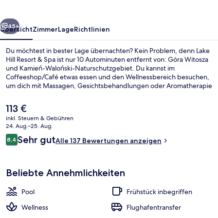
Spa
rück
Weiter
45+
Übersicht
Zimmer
Lage
Richtlinien
Du möchtest in bester Lage übernachten? Kein Problem, denn Lake
Hill Resort & Spa ist nur 10 Autominuten entfernt von: Góra Witosza
und Kamień-Waloński-Naturschutzgebiet. Du kannst im
Coffeeshop/Café etwas essen und den Wellnessbereich besuchen,
um dich mit Massagen, Gesichtsbehandlungen oder Aromatherapie
verwöhnen zu lassen. Ein Innenpool, eine Bar/Lounge und ein
Fitnesscenter (rund um die Uhr geöffnet) gehören ebenfalls zum
Der
113 €
Angebot.
aktuelle
inkl. Steuern & Gebühren
Preis
24. Aug.–25. Aug.
Innenpool
beträgt
Bewertungen
Sehr gut
8,4
Alle 137 Bewertungen anzeigen
113 €.
8,4 von 10.
Beliebte Annehmlichkeiten
Pool
Frühstück inbegriffen
Wellness
Flughafentransfer