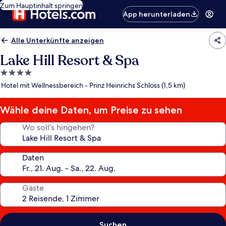
Zum Hauptinhalt springen
App herunterladen
Alle Unterkünfte anzeigen
Lake Hill Resort & Spa
4.0-
Sterne-
Hotel mit Wellnessbereich - Prinz Heinrichs Schloss (1,5 km)
Unterkunft
Wähle deine Daten, um Preise zu sehen
Wo soll’s hingehen?
Daten
Gäste
Suchen