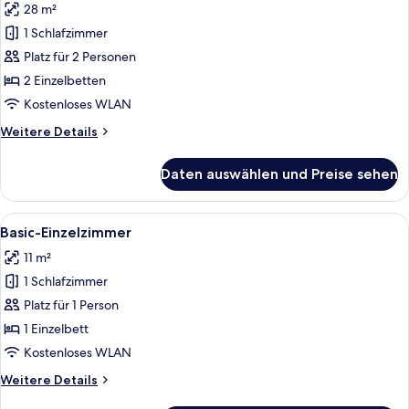
28 m²
Superior-
1 Schlafzimmer
Doppelzimmer,
Platz für 2 Personen
2 Einzelbetten,
barrierefrei,
2 Einzelbetten
Nichtraucher
Kostenloses WLAN
anzeigen
Weitere
Weitere Details
Details
für
Daten auswählen und Preise sehen
Superior-
Doppelzimmer,
2 Einzelbetten,
Alle
Ein kleines Hotelzimmer mit einem Ein
6
barrierefrei,
Basic-Einzelzimmer
Fotos
Nichtraucher
11 m²
für
1 Schlafzimmer
Basic-
Einzelzimmer
Platz für 1 Person
anzeigen
1 Einzelbett
Kostenloses WLAN
Weitere
Weitere Details
Details