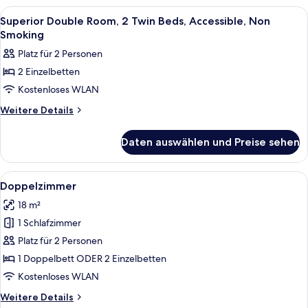
Room
Alle
Ein modernes Schlafzimmer mit einem 
2
Superior Double Room, 2 Twin Beds, Accessible, Non
Fotos
Smoking
für
Platz für 2 Personen
Superior
2 Einzelbetten
Double
Kostenloses WLAN
Room,
2
Weitere
Weitere Details
Details
Twin
für
Beds,
Daten auswählen und Preise sehen
Superior
Accessible,
Double
Non
Room,
Alle
Allergikerbettwaren, Minibar, Schreibt
6
2
Smoking
Doppelzimmer
Fotos
Twin
anzeigen
18 m²
Beds,
für
Accessible,
1 Schlafzimmer
Doppelzimmer
Non
anzeigen
Platz für 2 Personen
Smoking
1 Doppelbett ODER 2 Einzelbetten
Kostenloses WLAN
Weitere
Weitere Details