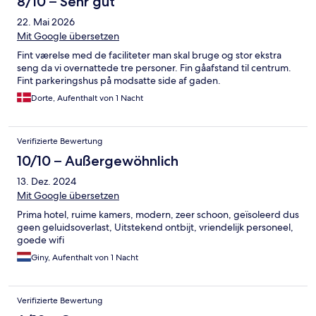
8/10 – Sehr gut
22. Mai 2026
Mit Google übersetzen
Fint værelse med de faciliteter man skal bruge og stor ekstra
seng da vi overnattede tre personer. Fin gåafstand til centrum.
Fint parkeringshus på modsatte side af gaden.
Dorte, Aufenthalt von 1 Nacht
Verifizierte Bewertung
10/10 – Außergewöhnlich
13. Dez. 2024
Mit Google übersetzen
Prima hotel, ruime kamers, modern, zeer schoon, geïsoleerd dus
geen geluidsoverlast, Uitstekend ontbijt, vriendelijk personeel,
goede wifi
Giny, Aufenthalt von 1 Nacht
Verifizierte Bewertung