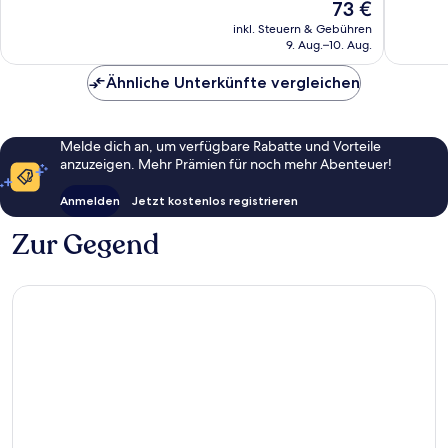
Der
73 €
595
385
Preis
inkl. Steuern & Gebühren
Bewertungen
Bewert
beträgt
9. Aug.–10. Aug.
73 €
Ähnliche Unterkünfte vergleichen
Melde dich an, um verfügbare Rabatte und Vorteile
anzuzeigen. Mehr Prämien für noch mehr Abenteuer!
Anmelden
Jetzt kostenlos registrieren
Zur Gegend