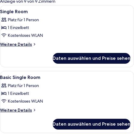
Anzeige von 9 von 9 Zimmern
Zimmer
Alle
Ein Hotelzimmer mit einem Bett, einem 
6
Single Room
Fotos
Platz für 1 Person
für
1 Einzelbett
Single
Room
Kostenloses WLAN
anzeigen
Weitere
Weitere Details
Details
für
Daten auswählen und Preise sehen
Single
Room
Alle
Ein Hotelzimmer mit einem Bett, eine
6
Basic Single Room
Fotos
Platz für 1 Person
für
1 Einzelbett
Basic
Single
Kostenloses WLAN
Room
Weitere
Weitere Details
anzeigen
Details
für
Daten auswählen und Preise sehen
Basic
Single