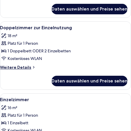
Details
für
Daten auswählen und Preise sehen
Doppelzimmer
Alle
Allergikerbettwaren, Minibar, Schreibt
5
Doppelzimmer zur Einzelnutzung
Fotos
18 m²
für
Platz für 1 Person
Doppelzimmer
zur
1 Doppelbett ODER 2 Einzelbetten
Einzelnutzung
Kostenloses WLAN
anzeigen
Weitere
Weitere Details
Details
für
Daten auswählen und Preise sehen
Doppelzimmer
zur
Einzelnutzung
Alle
Ein Hotelzimmer mit einem Holztisch, 
6
Einzelzimmer
Fotos
16 m²
für
Platz für 1 Person
Einzelzimmer
anzeigen
1 Einzelbett
Kostenloses WLAN