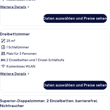
Weitere
Weitere Details
Details
für
Daten auswählen und Preise sehen
Einzelzimmer
Alle
Ein Hotelzimmer mit einem großen Bet
6
Dreibettzimmer
Fotos
25 m²
für
1 Schlafzimmer
Dreibettzimmer
anzeigen
Platz für 3 Personen
2 Einzelbetten und 1 Einzel-Schlafsofa
Kostenloses WLAN
Weitere
Weitere Details
Details
für
Daten auswählen und Preise sehen
Dreibettzimmer
Alle
Ein modernes Schlafzimmer mit einem 
9
Superior-Doppelzimmer, 2 Einzelbetten, barrierefrei,
Fotos
Nichtraucher
für