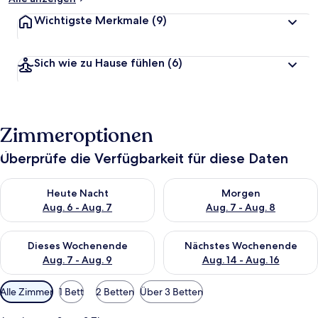
Wichtigste Merkmale
(9)
Sich wie zu Hause fühlen
(6)
Zimmeroptionen
Überprüfe die Verfügbarkeit für diese Daten
Überprüfe die Verfügbarkeit für heute Nacht, Aug. 6 - Aug. 7.
Überprüfe die Verfügbarkeit f
Heute Nacht
Morgen
Aug. 6 - Aug. 7
Aug. 7 - Aug. 8
Überprüfe die Verfügbarkeit für dieses Wochenende, Aug. 7 - 
Überprüfe die Verfügbarkeit f
Dieses Wochenende
Nächstes Wochenende
Aug. 7 - Aug. 9
Aug. 14 - Aug. 16
Verfügbare
Alle Zimmer
1 Bett
2 Betten
Über 3 Betten
Filter
für