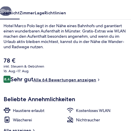
rück
Weiter
38+
Übersicht
Zimmer
Lage
Richtlinien
Hotel Marco Polo liegt in der Nähe eines Bahnhofs und garantiert
einen wunderbaren Aufenthalt in Münster. Gratis-Extras wie WLAN
machen den Aufenthalt besonders angenehm, und wenn du im
Urlaub aktiv bleiben möchtest, kannst du in der Nähe die Wander-
und Radwege nutzen.
Der
78 €
aktuelle
inkl. Steuern & Gebühren
Preis
16. Aug.–17. Aug.
Superior-Doppelzimmer, 2 Einzelbetten,
beträgt
Bewertungen
Sehr gut
8,4
Alle 64 Bewertungen anzeigen
78 €.
8,4 von 10.
Beliebte Annehmlichkeiten
Haustiere erlaubt
Kostenloses WLAN
Wäscherei
Nichtraucher
Alle anzeigen