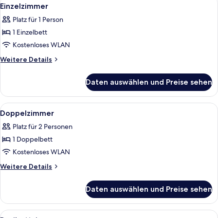
Alle
4
Einzelzimmer
Fotos
Platz für 1 Person
für
1 Einzelbett
Einzelzimmer
anzeigen
Kostenloses WLAN
Weitere
Weitere Details
Details
für
Daten auswählen und Preise sehen
Einzelzimmer
Alle
Ein Doppelbett mit weißer Bettwäsche 
6
Doppelzimmer
Fotos
Platz für 2 Personen
für
1 Doppelbett
Doppelzimmer
anzeigen
Kostenloses WLAN
Weitere
Weitere Details
Details
für
Daten auswählen und Preise sehen
Doppelzimmer
Alle
Ein Schlafzimmer mit einem großen Be