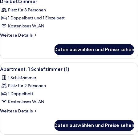
5
Dreibettzimmer
Fotos
Platz für 3 Personen
für
1 Doppelbett und 1 Einzelbett
Dreibettzimmer
anzeigen
Kostenloses WLAN
Weitere
Weitere Details
Details
für
Daten auswählen und Preise sehen
Dreibettzimmer
Alle
Apartment, 1 Schlafzimmer (1) | Büge
4
Apartment, 1 Schlafzimmer (1)
Fotos
1 Schlafzimmer
für
Platz für 2 Personen
Apartment,
1
1 Doppelbett
Schlafzimmer
Kostenloses WLAN
(1)
Weitere
Weitere Details
anzeigen
Details
für
Daten auswählen und Preise sehen
Apartment,
1