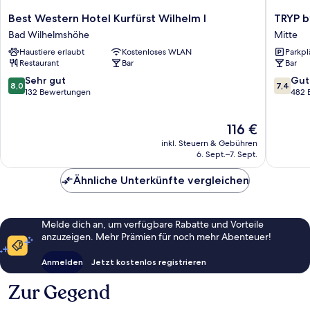
Best
TRYP
Best Western Hotel Kurfürst Wilhelm I
TRYP b
Western
by
Bad Wilhelmshöhe
Mitte
Hotel
Wyndh
Haustiere erlaubt
Kostenloses WLAN
Parkpl
Kurfürst
Kassel
Restaurant
Bar
Bar
Wilhelm
City
I
Centre
8.0
7.4
Sehr gut
Gut
8,0
7,4
Bad
Mitte
von
von
132 Bewertungen
482 
Wilhelmshöhe
10,
10,
Sehr
Gut,
Der
116 €
gut,
482
Preis
132
Bewert
inkl. Steuern & Gebühren
beträgt
Bewertungen
6. Sept.–7. Sept.
116 €
Ähnliche Unterkünfte vergleichen
Melde dich an, um verfügbare Rabatte und Vorteile
anzuzeigen. Mehr Prämien für noch mehr Abenteuer!
Anmelden
Jetzt kostenlos registrieren
Zur Gegend