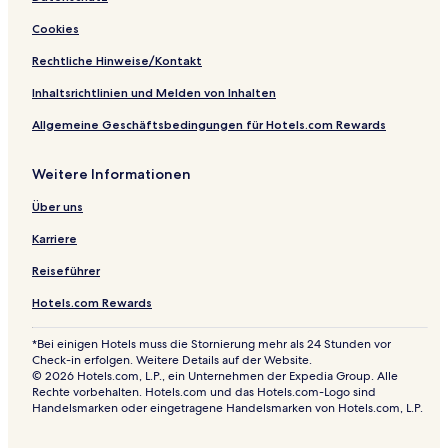
m
n
I
e
Cookies
s
S
Rechtliche Hinweise/Kontakt
c
h
Inhaltsrichtlinien und Melden von Inhalten
w
Allgemeine Geschäftsbedingungen für Hotels.com Rewards
e
i
n
Weitere Informationen
c
h
Über uns
e
n
Karriere
Reiseführer
Hotels.com Rewards
*Bei einigen Hotels muss die Stornierung mehr als 24 Stunden vor
Check-in erfolgen. Weitere Details auf der Website.
© 2026 Hotels.com, L.P., ein Unternehmen der Expedia Group. Alle
Rechte vorbehalten. Hotels.com und das Hotels.com-Logo sind
Handelsmarken oder eingetragene Handelsmarken von Hotels.com, L.P.