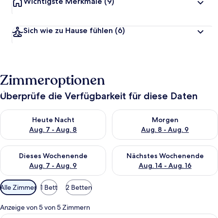
Wichtigste Merkmale
(9)
Sich wie zu Hause fühlen
(6)
Zimmeroptionen
Überprüfe die Verfügbarkeit für diese Daten
Überprüfe die Verfügbarkeit für heute Nacht, Aug. 7 - Aug. 8.
Überprüfe die Verfügbarkeit f
Heute Nacht
Morgen
Aug. 7 - Aug. 8
Aug. 8 - Aug. 9
Überprüfe die Verfügbarkeit für dieses Wochenende, Aug. 7 - 
Überprüfe die Verfügbarkeit f
Dieses Wochenende
Nächstes Wochenende
Aug. 7 - Aug. 9
Aug. 14 - Aug. 16
Verfügbare
Alle Zimmer
1 Bett
2 Betten
Filter
für
Anzeige von 5 von 5 Zimmern
Zimmer
Ein Hotelzimmer mit Bett, Fernseher, 