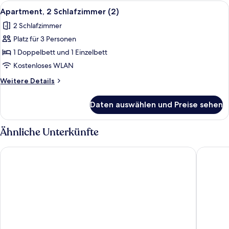
Schlafzimmer
Alle
Apartment, 2 Schlafzimmer (2) | Büge
4
(1)
Apartment, 2 Schlafzimmer (2)
Fotos
2 Schlafzimmer
für
Platz für 3 Personen
Apartment,
2 Schlafzimmer
1 Doppelbett und 1 Einzelbett
(2)
Kostenloses WLAN
anzeigen
Weitere
Weitere Details
Details
für
Daten auswählen und Preise sehen
Apartment,
2 Schlafzimmer
(2)
Ähnliche Unterkünfte
Best Western Hotel Kurfürst Wilhelm I
TRYP by 