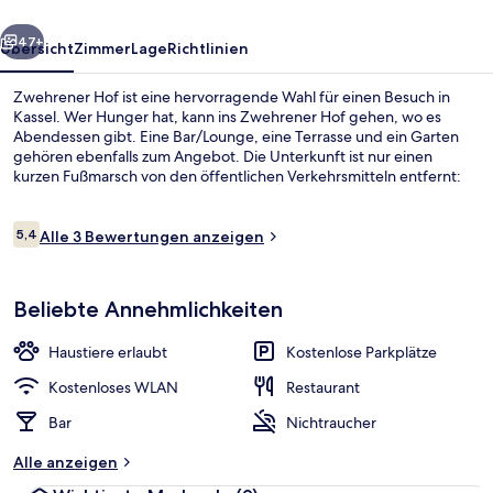
rück
Weiter
47+
Übersicht
Zimmer
Lage
Richtlinien
Zwehrener Hof ist eine hervorragende Wahl für einen Besuch in
Kassel. Wer Hunger hat, kann ins Zwehrener Hof gehen, wo es
Abendessen gibt. Eine Bar/Lounge, eine Terrasse und ein Garten
gehören ebenfalls zum Angebot. Die Unterkunft ist nur einen
kurzen Fußmarsch von den öffentlichen Verkehrsmitteln entfernt:
Zur U-Bahn (Straßenbahnhaltestelle Bahnhof Niederzwehren) sind
es 8 Minuten.
Bewertungen
5,4
Alle 3 Bewertungen anzeigen
5,4 von 10.
Rezeption
Beliebte Annehmlichkeiten
Haustiere erlaubt
Kostenlose Parkplätze
Kostenloses WLAN
Restaurant
Bar
Nichtraucher
Alle anzeigen