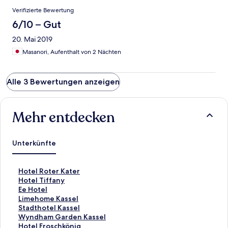
Verifizierte Bewertung
6/10 – Gut
20. Mai 2019
Masanori, Aufenthalt von 2 Nächten
Alle 3 Bewertungen anzeigen
Mehr entdecken
Unterkünfte
L
Hotel Roter Kater
i
L
Hotel Tiffany
n
i
L
Ee Hotel
k
n
i
L
Limehome Kassel
,
k
n
i
L
Stadthotel Kassel
d
,
k
n
i
L
Wyndham Garden Kassel
e
d
,
k
n
i
L
Hotel Froschkönig