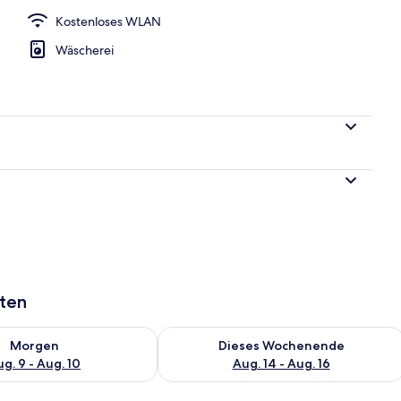
Kostenloses WLAN
| Kostenlose Babybetten, kostenloses WLAN, individuell dekoriert
Wäscherei
aten
 - Aug. 9.
 Verfügbarkeit für morgen, Aug. 9 - Aug. 10.
Überprüfe die Verfügbarkeit für dies
Morgen
Dieses Wochenende
g. 9 - Aug. 10
Aug. 14 - Aug. 16