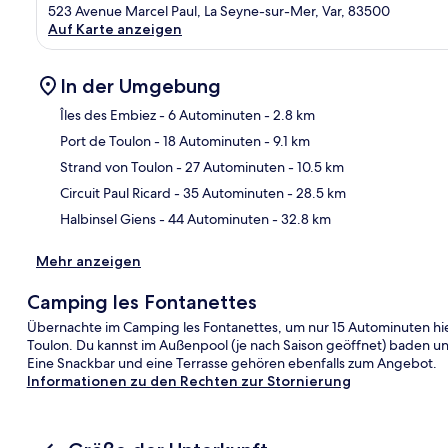
523 Avenue Marcel Paul, La Seyne-sur-Mer, Var, 83500
Auf Karte anzeigen
In der Umgebung
Îles des Embiez
- 6 Autominuten
- 2.8 km
Port de Toulon
- 18 Autominuten
- 9.1 km
Kar
Strand von Toulon
- 27 Autominuten
- 10.5 km
Circuit Paul Ricard
- 35 Autominuten
- 28.5 km
Halbinsel Giens
- 44 Autominuten
- 32.8 km
Mehr anzeigen
Camping les Fontanettes
Übernachte im Camping les Fontanettes, um nur 15 Autominuten hier
Toulon. Du kannst im Außenpool (je nach Saison geöffnet) baden u
Eine Snackbar und eine Terrasse gehören ebenfalls zum Angebot.
Informationen zu den Rechten zur Stornierung