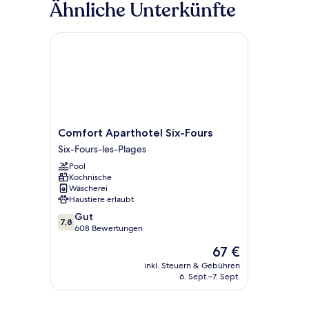
Ähnliche Unterkünfte
Comfort Aparthotel Six-Fours
Comfort
Comfort Aparthotel Six-Fours
Aparthotel
Six-Fours-les-Plages
Six-
Pool
Fours
Kochnische
Six-
Wäscherei
Fours-
Haustiere erlaubt
les-
7.8
Gut
Plages
7,8
von
608 Bewertungen
10,
Der
67 €
Gut,
Preis
608
inkl. Steuern & Gebühren
beträgt
6. Sept.–7. Sept.
Bewertungen
67 €