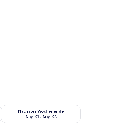
es Wochenende, Aug. 14 - Aug. 16.
Überprüfe die Verfügbarkeit für nächstes Wochenende, Aug. 2
Nächstes Wochenende
Aug. 21 - Aug. 23