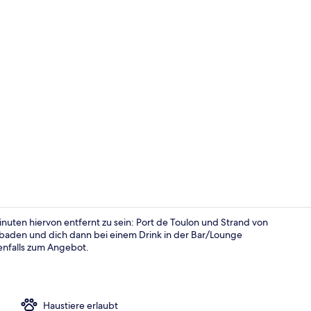
Mobile Unte
uten hiervon entfernt zu sein: Port de Toulon und Strand von
 baden und dich dann bei einem Drink in der Bar/Lounge
enfalls zum Angebot.
Chalet, 2 Sc
Haustiere erlaubt