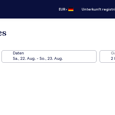
•
EUR
Unterkunft registr
es
Daten
G