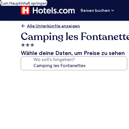
Zum Hauptinhalt springen
Reisen buchen
Alle Unterkünfte anzeigen
Camping les Fontanett
3.0-
Sterne-
Wähle deine Daten, um Preise zu sehen
Unterkunft
Wo soll’s hingehen?
Fotogalerie
von
Camping
les
Fontanettes