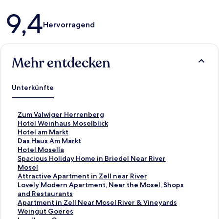
Bewertungen
9,4
Hervorragend
Mehr entdecken
Unterkünfte
L
Zum Valwiger Herrenberg
i
L
Hotel Weinhaus Moselblick
n
i
L
Hotel am Markt
k
n
i
L
Das Haus Am Markt
,
k
n
i
L
Hotel Mosella
d
,
k
n
i
L
Spacious Holiday Home in Briedel Near River
e
d
,
k
n
i
Mosel
r
e
d
,
k
n
L
Attractive Apartment in Zell near River
d
r
e
d
,
k
i
L
Lovely Modern Apartment, Near the Mosel, Shops
i
d
r
e
d
,
n
i
and Restaurants
e
i
d
r
e
d
k
n
L
Apartment in Zell Near Mosel River & Vineyards
f
e
i
d
r
e
,
k
i
L
Weingut Goeres