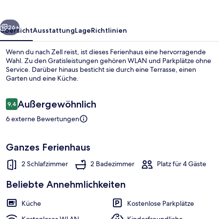
rück
Weiter
26+
Übersicht
Ausstattung
Lage
Richtlinien
Wenn du nach Zell reist, ist dieses Ferienhaus eine hervorragende
Wahl. Zu den Gratisleistungen gehören WLAN und Parkplätze ohne
Service. Darüber hinaus besticht sie durch eine Terrasse, einen
Garten und eine Küche.
Bewertungen
Außergewöhnlich
9,4
9,4 von 10.
6 externe Bewertungen
Apartment, 2 Schlafzimmer, 2 Bäder 
Ganzes Ferienhaus
2 Schlafzimmer
2 Badezimmer
Platz für 4 Gäste
Beliebte Annehmlichkeiten
Küche
Kostenlose Parkplätze