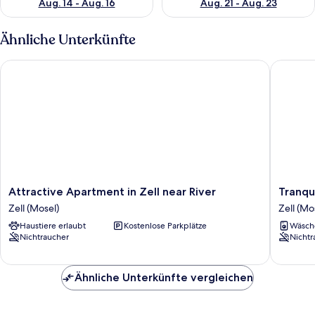
Aug. 14 - Aug. 16
Aug. 21 - Aug. 23
Ähnliche Unterkünfte
Attractive Apartment in Zell near River
Tranquil
Attractive
Tranquil
Attractive Apartment in Zell near River
Tranqu
Apartment
Apartme
Zell (Mosel)
Zell (Mo
in
in
Haustiere erlaubt
Kostenlose Parkplätze
Wäsch
Zell
Zell-
Nichtraucher
Nichtr
near
kaimt
River
Zell
Zell
(Mosel)
Ähnliche Unterkünfte vergleichen
(Mosel)