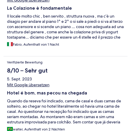
Mit Google übersetzen
La Colazione è fondamentale
Il locale molto chic , ben servito , struttura nuova , ma c’è un
disagio per andare al piano 1^ e 2^ o si sale a piedi o si va al terzo
con ascensore e si scende un piano … cosa non adeguata ad una
struttura del genere , come anche la colazione priva di yogurt
tostapane… diciamo che per essere un 4 stelle ed il prezzo che
abbiano pagato lo rende inadeguato … Ma nel complesso
Fabio, Aufenthalt von 1 Nacht
sufficientemente
Verifizierte Bewertung
8/10 – Sehr gut
5. Sept. 2023
Mit Google übersetzen
Hotel é bom, mas pecou na chegada
Quando da reseva foi indicado, cama de casal e duas camas de
solteiro, ao chegar no hotel literalmente só havia uma cama de
casal. Ao questionar na recepção foi indicado que as camas
seriam montadas. Ao montarem não eram camas e sim uma
estrutura improvisada para colchão. Sem contar que já deveria
estar pronto quando da chegada. Pelo preço pago o minino
walter, Aufenthalt von 2 Nächten