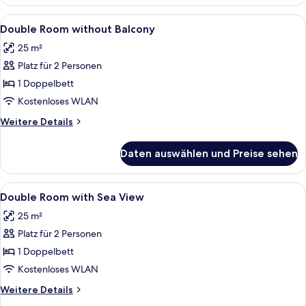
Room
with
Alle
Ein modernes Hotelzimmer mit einem 
5
Mountain
Double Room without Balcony
Fotos
View
25 m²
für
Platz für 2 Personen
Double
Room
1 Doppelbett
without
Kostenloses WLAN
Balcony
Weitere
Weitere Details
anzeigen
Details
für
Daten auswählen und Preise sehen
Double
Room
without
Alle
Ein Hotelzimmer mit einem großen Bet
9
Balcony
Double Room with Sea View
Fotos
25 m²
für
Platz für 2 Personen
Double
Room
1 Doppelbett
with
Kostenloses WLAN
Sea
Weitere
Weitere Details
View
Details