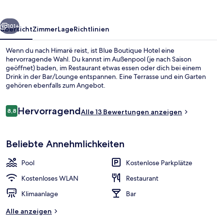
rück
Weiter
101+
Übersicht
Zimmer
Lage
Richtlinien
Wenn du nach Himarë reist, ist Blue Boutique Hotel eine
hervorragende Wahl. Du kannst im Außenpool (je nach Saison
geöffnet) baden, im Restaurant etwas essen oder dich bei einem
Drink in der Bar/Lounge entspannen. Eine Terrasse und ein Garten
gehören ebenfalls zum Angebot.
Bewertungen
Hervorragend
8,8
Alle 13 Bewertungen anzeigen
8,8 von 10.
Strandtücher
Beliebte Annehmlichkeiten
Pool
Kostenlose Parkplätze
Kostenloses WLAN
Restaurant
Klimaanlage
Bar
Alle anzeigen