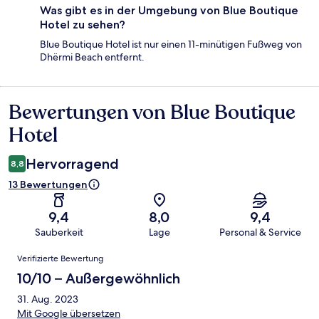
Was gibt es in der Umgebung von Blue Boutique
Hotel zu sehen?
Blue Boutique Hotel ist nur einen 11-minütigen Fußweg von
Dhërmi Beach entfernt.
Bewertungen von Blue Boutique
Bewertungen
Hotel
Hervorragend
8,8
13 Bewertungen
9,4
8,0
9,4
Sauberkeit
Lage
Personal & Service
Bewertungen
Verifizierte Bewertung
10/10 – Außergewöhnlich
31. Aug. 2023
Mit Google übersetzen