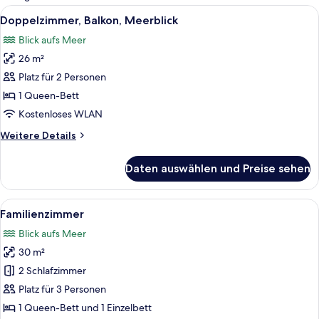
Zimmer
Alle
Zimmersafe, Bügeleisen/Bügelbrett, 
9
Doppelzimmer, Balkon, Meerblick
Fotos
Blick aufs Meer
für
26 m²
Doppelzimmer,
Balkon,
Platz für 2 Personen
Meerblick
1 Queen-Bett
anzeigen
Kostenloses WLAN
Weitere
Weitere Details
Details
für
Daten auswählen und Preise sehen
Doppelzimmer,
Balkon,
Meerblick
Alle
Familienzimmer | Zimmersafe, Bügelei
10
Familienzimmer
Fotos
Blick aufs Meer
für
30 m²
Familienzimmer
anzeigen
2 Schlafzimmer
Platz für 3 Personen
1 Queen-Bett und 1 Einzelbett