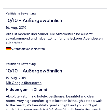
seriam camas e o quarto pronto. Sequer as toalhas estavam lá.
Verifizierte Bewertung
10/10 – Außergewöhnlich
16. Aug. 2019
Alles ist modern und sauber. Die Mitarbeiter sind äußerst
zuvorkommend und haben zB nur für uns leckeres Abendessen
zubereitet
Aufenthalt von 2 Nächten
Verifizierte Bewertung
10/10 – Außergewöhnlich
19. Aug. 2019
Mit Google übersetzen
Hidden gem in Dhermi
Absolutely stunning hotel/guesthouse, beautiful and clean
rooms, very high comfort, great location (although a steep walk
to the beach, it's beautifully quiet at night and you don't get
stuck in the crazy beach traffic). Very friendly family that runs it.