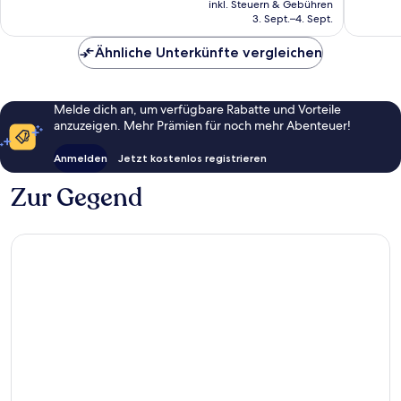
16
gut,
inkl. Steuern & Gebühren
beträgt
3. Sept.–4. Sept.
Bewertungen
10
44 €
Bewert
Ähnliche Unterkünfte vergleichen
Melde dich an, um verfügbare Rabatte und Vorteile
anzuzeigen. Mehr Prämien für noch mehr Abenteuer!
Anmelden
Jetzt kostenlos registrieren
Zur Gegend