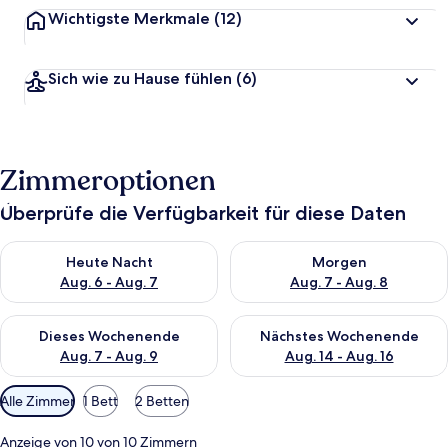
Wichtigste Merkmale
(12)
Sich wie zu Hause fühlen
(6)
Zimmeroptionen
Überprüfe die Verfügbarkeit für diese Daten
Überprüfe die Verfügbarkeit für heute Nacht, Aug. 6 - Aug. 7.
Überprüfe die Verfügbarkeit f
Heute Nacht
Morgen
Aug. 6 - Aug. 7
Aug. 7 - Aug. 8
Überprüfe die Verfügbarkeit für dieses Wochenende, Aug. 7 - 
Überprüfe die Verfügbarkeit f
Dieses Wochenende
Nächstes Wochenende
Aug. 7 - Aug. 9
Aug. 14 - Aug. 16
Verfügbare
Alle Zimmer
1 Bett
2 Betten
Filter
für
Anzeige von 10 von 10 Zimmern