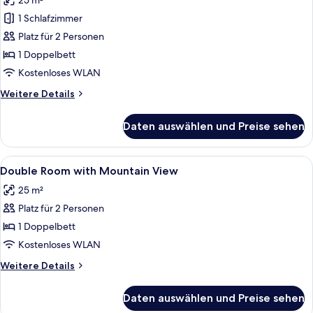
25 m²
für
1 Schlafzimmer
Double
Room
Platz für 2 Personen
Without
1 Doppelbett
Balcony
Kostenloses WLAN
anzeigen
Weitere
Weitere Details
Details
für
Daten auswählen und Preise sehen
Double
Room
Without
Alle
Ein Hotelzimmer mit einem großen Bet
9
Balcony
Double Room with Mountain View
Fotos
25 m²
für
Platz für 2 Personen
Double
Room
1 Doppelbett
with
Kostenloses WLAN
Mountain
Weitere
Weitere Details
View
Details
anzeigen
für
Daten auswählen und Preise sehen
Double