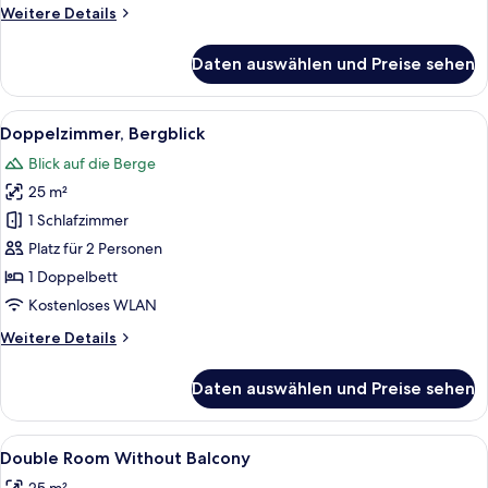
Weitere
Weitere Details
Details
für
Daten auswählen und Preise sehen
Deluxe-
Suite,
Bergblick
Alle
Zimmersafe, Bügeleisen/Bügelbrett, 
7
Doppelzimmer, Bergblick
Fotos
Blick auf die Berge
für
25 m²
Doppelzimmer,
Bergblick
1 Schlafzimmer
anzeigen
Platz für 2 Personen
1 Doppelbett
Kostenloses WLAN
Weitere
Weitere Details
Details
für
Daten auswählen und Preise sehen
Doppelzimmer,
Bergblick
Alle
Double Room Without Balcony | Zimme
5
Double Room Without Balcony
Fotos