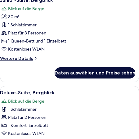
Junior-Suite, Bergblick
Fotos
Blick auf die Berge
für
30 m²
Junior-
Suite,
1 Schlafzimmer
Bergblick
Platz für 3 Personen
anzeigen
1 Queen-Bett und 1 Einzelbett
Kostenloses WLAN
Weitere
Weitere Details
Details
für
Daten auswählen und Preise sehen
Junior-
Suite,
Bergblick
Alle
Deluxe-Suite, Bergblick | Zimmersafe
5
Deluxe-Suite, Bergblick
Fotos
Blick auf die Berge
für
1 Schlafzimmer
Deluxe-
Suite,
Platz für 2 Personen
Bergblick
1 Komfort-Einzelbett
anzeigen
Kostenloses WLAN