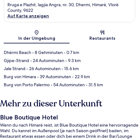
Rruga e Plazhit, lagjia Angra, nr. 30, Dhermi, Himarë, Vlorë
County, 9622
Auf Karte anzeigen
Karte
In der Umgebung
Restaurants
Dhërmi Beach
- 8 Gehminuten
- 0.7 km
Gjipe-Strand
- 24 Autominuten
- 9.3 km
Jale Strand
- 26 Autominuten
- 15.6 km
Burg von Himara
- 39 Autominuten
- 22.9 km
Burg von Porto Palermo
- 54 Autominuten
- 31.5 km
Mehr zu dieser Unterkunft
Blue Boutique Hotel
Wenn du nach Himarë reist, ist Blue Boutique Hotel eine hervorragende
Wahl. Du kannst im Außenpool (je nach Saison geöffnet) baden, im
Restaurant etwas essen oder dich bei einem Drink in der Bar/Lounge