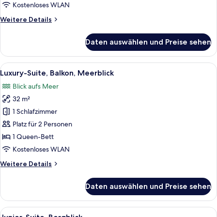
Kostenloses WLAN
Weitere
Weitere Details
Details
für
Daten auswählen und Preise sehen
Familienzimmer
Alle
Luxury-Suite, Balkon, Meerblick | Zi
5
Luxury-Suite, Balkon, Meerblick
Fotos
Blick aufs Meer
für
32 m²
Luxury-
Suite,
1 Schlafzimmer
Balkon,
Platz für 2 Personen
Meerblick
1 Queen-Bett
anzeigen
Kostenloses WLAN
Weitere
Weitere Details
Details
für
Daten auswählen und Preise sehen
Luxury-
Suite,
Balkon,
Alle
Junior-Suite, Bergblick | Zimmersafe
23
Meerblick