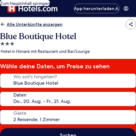
Zum Hauptinhalt springen
App herunterladen
Alle Unterkünfte anzeigen
Blue Boutique Hotel
3.0-
Sterne-
Hotel in Himarë mit Restaurant und Bar/Lounge
Unterkunft
Wähle deine Daten, um Preise zu sehen
Wo soll’s hingehen?
Daten
Gäste
Suchen