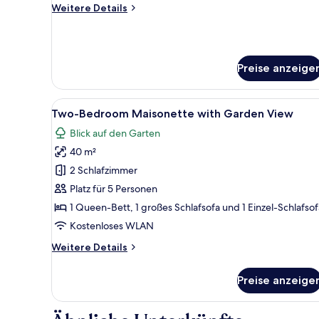
Weitere
Weitere Details
Details
für
Superior
Room
Preise anzeige
with
Sea
View
Alle
Ein Schlafzimmer mit Bett, Sch
6
Two-Bedroom Maisonette with Garden View
Fotos
Blick auf den Garten
für
40 m²
Two-
Bedroom
2 Schlafzimmer
Maisonette
Platz für 5 Personen
with
1 Queen-Bett, 1 großes Schlafsofa und 1 Einzel-Schlafsof
Garden
Kostenloses WLAN
View
Weitere
Weitere Details
anzeigen
Details
für
Preise anzeige
Two-
Bedroom
Maisonette