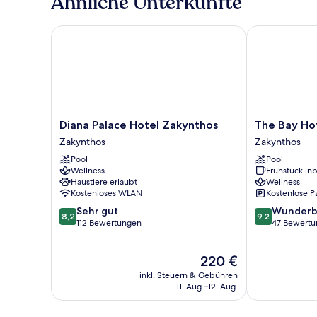
Ähnliche Unterkünfte
with
Garden
View
Diana Palace Hotel Zakynthos
The Bay Hotel
Diana
The
Diana Palace Hotel Zakynthos
The Bay Hot
Palace
Bay
Zakynthos
Zakynthos
Hotel
Hotel
Pool
Pool
Zakynthos
&
Wellness
Frühstück inb
Zakynthos
Suites
Haustiere erlaubt
Wellness
Zakynthos
Kostenloses WLAN
Kostenlose P
8.2
9.2
Sehr gut
Wunderb
8,2
9,2
von
von
112 Bewertungen
47 Bewert
10,
10,
Sehr
Wunderbar,
Der
220 €
gut,
47
Preis
112
Bewertungen
inkl. Steuern & Gebühren
beträgt
Bewertungen
11. Aug.–12. Aug.
220 €