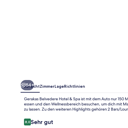
Spa
54+
Übersicht
Zimmer
Lage
Richtlinien
Gerakas Belvedere Hotel & Spa ist mit dem Auto nur 150 M
essen und den Wellnessbereich besuchen, um dich mit 
zu lassen. Zu den weiteren Highlights gehören 2 Bars/Lou
Bewertungen
Sehr gut
8,0
8,0 von 10.