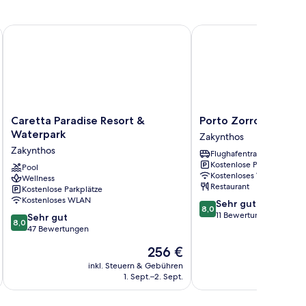
Caretta Paradise Resort & Waterpark
Porto Zorro Beach Hot
Caretta
Porto
Caretta Paradise Resort &
Porto Zorro Beach H
Paradise
Zorro
Waterpark
Zakynthos
Resort
Beach
Zakynthos
Flughafentransfer
&
Hotel
Kostenlose Parkplätze
Waterpark
Pool
Zakynthos
Kostenloses WLAN
Wellness
Zakynthos
Restaurant
Kostenlose Parkplätze
Kostenloses WLAN
8.0
Sehr gut
8,0
von
11 Bewertungen
8.0
Sehr gut
8,0
10,
von
47 Bewertungen
Sehr
10,
Der
256 €
gut,
Sehr
Preis
11
gut,
inkl. Steuern & Gebühren
inkl. S
beträgt
Bewertungen
1. Sept.–2. Sept.
47
256 €
Bewertungen