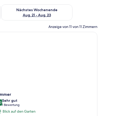
es Wochenende, Aug. 14 - Aug. 16.
Überprüfe die Verfügbarkeit für nächstes Wochenende, Aug. 2
Nächstes Wochenende
Aug. 21 - Aug. 23
Anzeige von 11 von 11 Zimmern
immer
Sehr gut
0
8,0 von 10
(1
1 Bewertung
Bewertung)
Blick auf den Garten