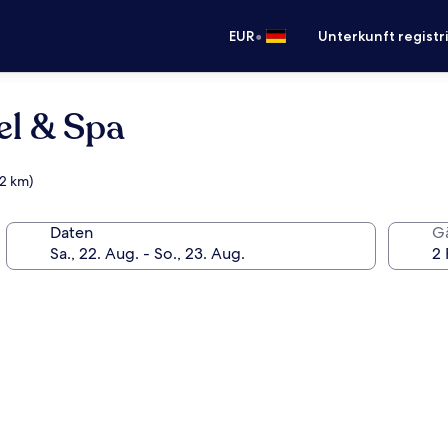
•
EUR
Unterkunft registr
el & Spa
(2 km)
Daten
G