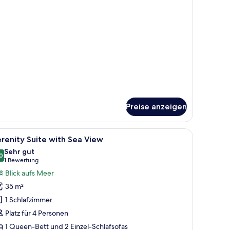
r
mfort
oom
th
arden
ew
Preise anzeigen
, kleinem Hocker, Sofa und einer Wandleuchte.
le
Ein Wohnzimmer mit einer Couch, einer Topfp
9
renity Suite with Sea View
otos
Sehr gut
ür
0
8,0 von 10
(1
1 Bewertung
erenity
Bewertung)
Blick aufs Meer
uite
35 m²
ith
1 Schlafzimmer
ea
Platz für 4 Personen
iew
1 Queen-Bett und 2 Einzel-Schlafsofas
nzeigen