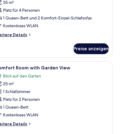
35 m²
Platz für 4 Personen
1 Queen-Bett und 2 Komfort-Einzel-Schlafsofas
Kostenloses WLAN
itere
itere Details
tails
r
Preise anzeigen
immer
le
Ein Schlafzimmer mit hölzernem Kopfteil, ein
6
omfort Room with Garden View
otos
Blick auf den Garten
ür
25 m²
omfort
oom
1 Schlafzimmer
ith
Platz für 2 Personen
arden
1 Queen-Bett
iew
Kostenloses WLAN
nzeigen
itere
itere Details
tails