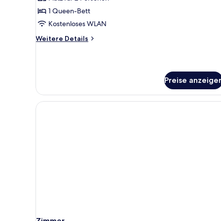
1 Queen-Bett
Kostenloses WLAN
Weitere
Weitere Details
Details
für
Zimmer
Preise anzeige
Zimmer