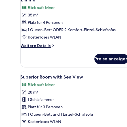
Blick aufs Meer
35 m²
Platz für 4 Personen
1 Queen-Bett ODER 2 Komfort-Einzel-Schlafsofas
Kostenloses WLAN
Weitere
Weitere Details
Details
für
Preise anzeige
Zimmer
Alle
Ein Hotelzimmer mit Bett, Schr
8
Superior Room with Sea View
Fotos
Blick aufs Meer
für
28 m²
Superior
Room
1 Schlafzimmer
with
Platz für 3 Personen
Sea
1 Queen-Bett und 1 Einzel-Schlafsofa
View
Kostenloses WLAN
anzeigen