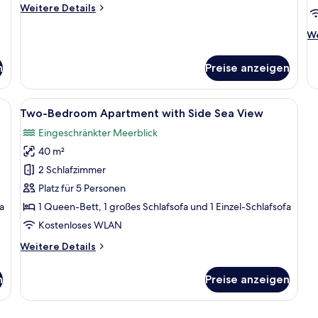
Weitere
Weitere Details
Details
für
We
We
Harmony
De
Suite
fü
n
Preise anzeigen
with
Se
Garden
Su
View
wi
reibtisch, Stuhl, einer Zimmerpflanze und einem Balkon mit Blick auf Grünflä
Alle
Ein Schlafzimmer mit Balkon, Bett un
5
Se
Two-Bedroom Apartment with Side Sea View
Fotos
Vi
Eingeschränkter Meerblick
für
40 m²
Two-
Bedroom
2 Schlafzimmer
Apartment
Platz für 5 Personen
with
a
1 Queen-Bett, 1 großes Schlafsofa und 1 Einzel-Schlafsofa
Side
Kostenloses WLAN
Sea
Weitere
Weitere Details
View
Details
anzeigen
für
n
Preise anzeigen
Two-
Bedroom
Apartment