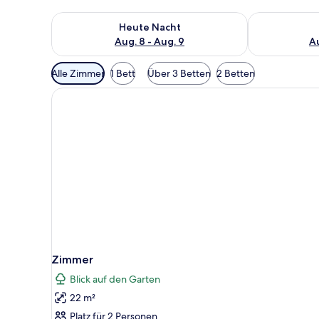
Überprüfe die Verfügbarkeit für heute Nacht, Aug. 8
Überprüfe die
Heute Nacht
Aug. 8 - Aug. 9
Au
Verfügbare
Alle Zimmer
1 Bett
Über 3 Betten
2 Betten
Filter
für
Zimmer
Zimmer
Blick auf den Garten
22 m²
Platz für 2 Personen