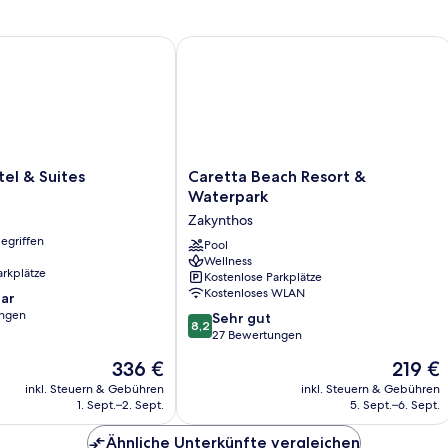
with
Side
Sea
 & Suites
Caretta Beach Resort & Waterpark
View
Caretta
el & Suites
Caretta Beach Resort &
Beach
Waterpark
Resort
Zakynthos
&
egriffen
Waterpark
Pool
Wellness
Zakynthos
arkplätze
Kostenlose Parkplätze
Kostenloses WLAN
ar
ungen
8.2
Sehr gut
8,2
von
27 Bewertungen
10,
Der
Der
336 €
219 €
Sehr
Preis
Preis
gut,
inkl. Steuern & Gebühren
inkl. Steuern & Gebühren
beträgt
beträgt
1. Sept.–2. Sept.
5. Sept.–6. Sept.
27
336 €
219 €
Bewertungen
Ähnliche Unterkünfte vergleichen