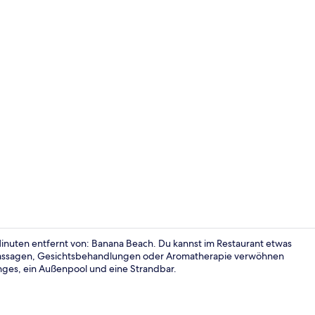
2 Bars/Loung
inuten entfernt von: Banana Beach. Du kannst im Restaurant etwas
Massagen, Gesichtsbehandlungen oder Aromatherapie verwöhnen
nges, ein Außenpool und eine Strandbar.
2 Bars/Loung