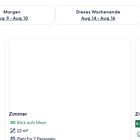
 - Aug. 9.
 Verfügbarkeit für morgen, Aug. 9 - Aug. 10.
Überprüfe die Verfügbarkeit für dies
Morgen
Dieses Wochenende
g. 9 - Aug. 10
Aug. 14 - Aug. 16
Zimmer
Z
Blick aufs Meer
8,
22 m²
Platz für 2 Personen