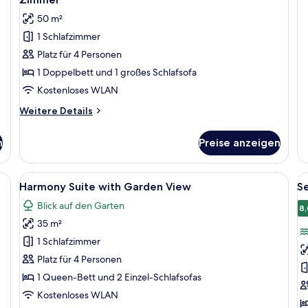
fü
Co
50 m²
R
1 Schlafzimmer
wi
G
Platz für 4 Personen
Vi
1 Doppelbett und 1 großes Schlafsofa
Kostenloses WLAN
Weitere
Weitere Details
Details
für
n
Preise anzeigen
Zimmer
eibtisch, Stuhl, einer Zimmerpflanze und einem Balkon mit Blick.
Alle
Ein Schlafzimmer mit Bett, Nachttisch
Al
6
Harmony Suite with Garden View
Se
Fotos
F
Blick auf den Garten
für
f
8,
35 m²
Harmony
S
Suite
S
1 Schlafzimmer
with
w
Platz für 4 Personen
Garden
S
1 Queen-Bett und 2 Einzel-Schlafsofas
View
V
Kostenloses WLAN
anzeigen
a