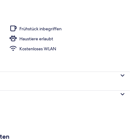
eöffnet von 09:00 Uhr bis 19:00 Uhr, Sonnenschirme
Frühstück inbegriffen
Haustiere erlaubt
Kostenloses WLAN
aten