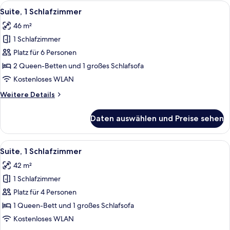
Betten
Alle
Ein Hotelzimmer mit Schreibtisch, St
10
Suite, 1 Schlafzimmer
Fotos
46 m²
für
1 Schlafzimmer
Suite,
1
Platz für 6 Personen
Schlafzimmer
2 Queen-Betten und 1 großes Schlafsofa
anzeigen
Kostenloses WLAN
Weitere
Weitere Details
Details
für
Daten auswählen und Preise sehen
Suite,
1
Schlafzimmer
Alle
Ein Hotelzimmer mit Schreibtisch, St
8
Suite, 1 Schlafzimmer
Fotos
42 m²
für
1 Schlafzimmer
Suite,
1
Platz für 4 Personen
Schlafzimmer
1 Queen-Bett und 1 großes Schlafsofa
anzeigen
Kostenloses WLAN