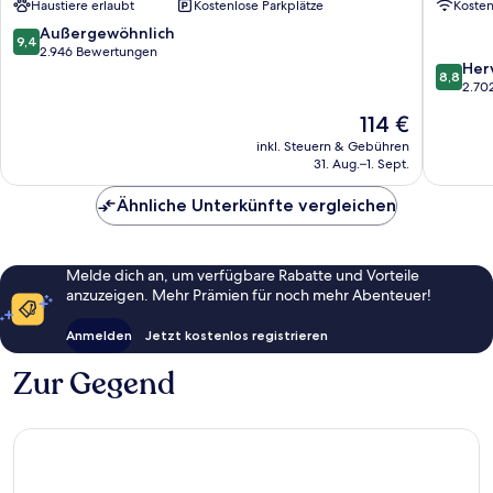
Haustiere erlaubt
Kostenlose Parkplätze
Koste
Ottawa
Overbrook
9.4
Außergewöhnlich
9,4
von
2.946 Bewertungen
8.8
Her
10,
8,8
von
2.70
Außergewöhnlich,
10,
2.946
Der
114 €
Hervorr
Bewertungen
Preis
2.702
inkl. Steuern & Gebühren
beträgt
31. Aug.–1. Sept.
Bewert
114 €
Ähnliche Unterkünfte vergleichen
Melde dich an, um verfügbare Rabatte und Vorteile
anzuzeigen. Mehr Prämien für noch mehr Abenteuer!
Anmelden
Jetzt kostenlos registrieren
Zur Gegend