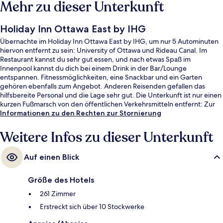
Mehr zu dieser Unterkunft
Holiday Inn Ottawa East by IHG
Übernachte im Holiday Inn Ottawa East by IHG, um nur 5 Autominuten
hiervon entfernt zu sein: University of Ottawa und Rideau Canal. Im
Restaurant kannst du sehr gut essen, und nach etwas Spaß im
Innenpool kannst du dich bei einem Drink in der Bar/Lounge
entspannen. Fitnessmöglichkeiten, eine Snackbar und ein Garten
gehören ebenfalls zum Angebot. Anderen Reisenden gefallen das
hilfsbereite Personal und die Lage sehr gut. Die Unterkunft ist nur einen
kurzen Fußmarsch von den öffentlichen Verkehrsmitteln entfernt: Zur
U-Bahn läuft man 5 Minuten (St-Laurent Station) bzw. 11 Minuten
Informationen zu den Rechten zur Stornierung
(Cyrville Station).
Weitere Infos zu dieser Unterkunft
Auf einen Blick
Größe des Hotels
261 Zimmer
Erstreckt sich über 10 Stockwerke