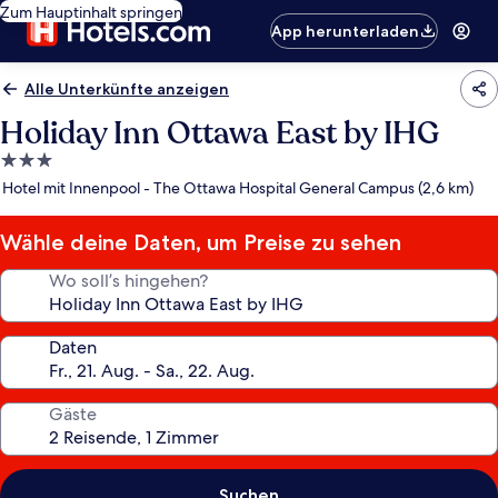
Zum Hauptinhalt springen
App herunterladen
Alle Unterkünfte anzeigen
Holiday Inn Ottawa East by IHG
3.0-
Sterne-
Hotel mit Innenpool - The Ottawa Hospital General Campus (2,6 km)
Unterkunft
Wähle deine Daten, um Preise zu sehen
Wo soll’s hingehen?
Daten
Gäste
Suchen