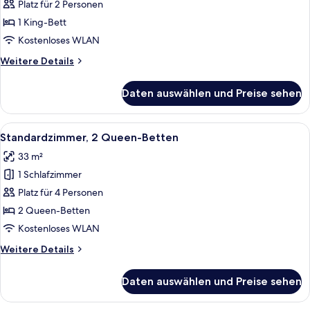
1 King-
Platz für 2 Personen
Bett
1 King-Bett
(High
Kostenloses WLAN
Floor)
Weitere
Weitere Details
anzeigen
Details
für
Daten auswählen und Preise sehen
Standardzimmer,
1 King-
Bett
Alle
Ein Hotelzimmer mit zwei Betten, ein
6
(High
Standardzimmer, 2 Queen-Betten
Fotos
Floor)
33 m²
für
1 Schlafzimmer
Standardzimmer,
2 Queen-
Platz für 4 Personen
Betten
2 Queen-Betten
anzeigen
Kostenloses WLAN
Weitere
Weitere Details
Details
für
Daten auswählen und Preise sehen
Standardzimmer,
2 Queen-