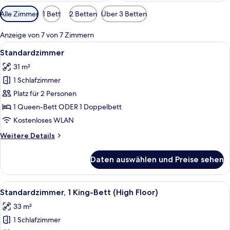
Verfügbare
Alle Zimmer
1 Bett
2 Betten
Über 3 Betten
Filter
für
Anzeige von 7 von 7 Zimmern
Zimmer
Alle
Ein Hotelzimmer mit einem großen Bett
7
Standardzimmer
Fotos
31 m²
für
1 Schlafzimmer
Standardzimmer
anzeigen
Platz für 2 Personen
1 Queen-Bett ODER 1 Doppelbett
Kostenloses WLAN
Weitere
Weitere Details
Details
für
Daten auswählen und Preise sehen
Standardzimmer
Alle
Ein Hotelzimmer mit einem großen Bett
5
Standardzimmer, 1 King-Bett (High Floor)
Fotos
33 m²
für
1 Schlafzimmer
Standardzimmer,