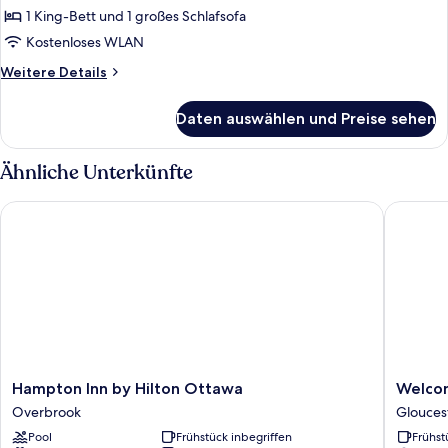
1
1 King-Bett und 1 großes Schlafsofa
Schlafzimmer
Kostenloses WLAN
anzeigen
Weitere
Weitere Details
Details
für
Daten auswählen und Preise sehen
Suite,
1
Schlafzimmer
Ähnliche Unterkünfte
Hampton Inn by Hilton Ottawa
Welcomi
Hampton
Welcom
Hampton Inn by Hilton Ottawa
Welcom
Inn
Hotel
Overbrook
Glouces
by
Ottawa
Pool
Frühstück inbegriffen
Frühst
Hilton
Glouces