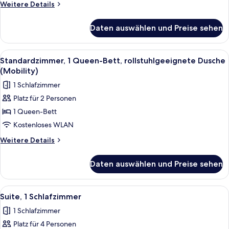
Weitere
Weitere Details
Details
für
Daten auswählen und Preise sehen
Suite,
1
Schlafzimmer
Alle
Ein Hotelzimmer mit einem großen Bett
6
Standardzimmer, 1 Queen-Bett, rollstuhlgeeignete Dusche
Fotos
(Mobility)
für
1 Schlafzimmer
Standardzimmer,
Platz für 2 Personen
1
1 Queen-Bett
Queen-
Bett,
Kostenloses WLAN
rollstuhlgeeignete
Weitere
Weitere Details
Dusche
Details
für
(Mobility)
Daten auswählen und Preise sehen
Standardzimmer,
anzeigen
1
Queen-
Alle
Ein Hotelzimmer mit einem großen Be
9
Bett,
Suite, 1 Schlafzimmer
Fotos
rollstuhlgeeignete
1 Schlafzimmer
Dusche
für
(Mobility)
Platz für 4 Personen
Suite,