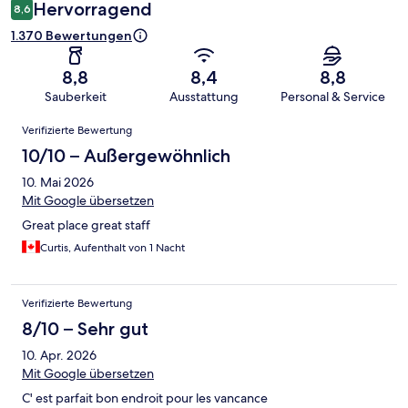
Hervorragend
8,6
1.370 Bewertungen
8,8
8,4
8,8
Sauberkeit
Ausstattung
Personal & Service
Bewertungen
Verifizierte Bewertung
10/10 – Außergewöhnlich
10. Mai 2026
Mit Google übersetzen
Great place great staff
Curtis, Aufenthalt von 1 Nacht
Verifizierte Bewertung
8/10 – Sehr gut
10. Apr. 2026
Mit Google übersetzen
C' est parfait bon endroit pour les vancance