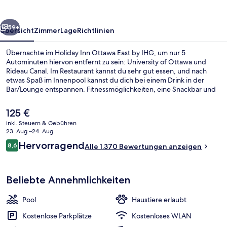
by
IHG
rück
Weiter
59+
Übersicht
Zimmer
Lage
Richtlinien
Übernachte im Holiday Inn Ottawa East by IHG, um nur 5
Autominuten hiervon entfernt zu sein: University of Ottawa und
Rideau Canal. Im Restaurant kannst du sehr gut essen, und nach
etwas Spaß im Innenpool kannst du dich bei einem Drink in der
Bar/Lounge entspannen. Fitnessmöglichkeiten, eine Snackbar und
ein Garten gehören ebenfalls zum Angebot. Anderen Reisenden
gefallen das hilfsbereite Personal und die Lage sehr gut. Die
Der
125 €
Unterkunft ist nur einen kurzen Fußmarsch von den öffentlichen
aktuelle
inkl. Steuern & Gebühren
Verkehrsmitteln entfernt: Zur U-Bahn läuft man 5 Minuten (St-
Preis
23. Aug.–24. Aug.
Laurent Station) bzw. 11 Minuten (Cyrville Station).
Innenpool
beträgt
Bewertungen
Hervorragend
8,6
Alle 1.370 Bewertungen anzeigen
125 €.
8,6 von 10.
Beliebte Annehmlichkeiten
Pool
Haustiere erlaubt
Kostenlose Parkplätze
Kostenloses WLAN