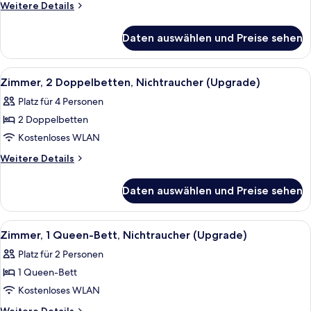
Queen-
Weitere
Weitere Details
Bett,
Details
für
Nichtraucher
Daten auswählen und Preise sehen
Standardzimmer,
anzeigen
1
Queen-
Alle
Ein Hotelzimmer mit zwei Betten, einem
8
Bett,
Zimmer, 2 Doppelbetten, Nichtraucher (Upgrade)
Fotos
Nichtraucher
Platz für 4 Personen
für
2 Doppelbetten
Zimmer,
2 Doppelbetten,
Kostenloses WLAN
Nichtraucher
Weitere
Weitere Details
(Upgrade)
Details
für
anzeigen
Daten auswählen und Preise sehen
Zimmer,
2 Doppelbetten,
Nichtraucher
Alle
Zimmersafe, Schreibtisch, laptopgeeig
7
(Upgrade)
Zimmer, 1 Queen-Bett, Nichtraucher (Upgrade)
Fotos
Platz für 2 Personen
für
1 Queen-Bett
Zimmer,
1
Kostenloses WLAN
Queen-
Weitere