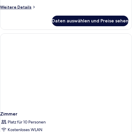
(Efficiency,
Weitere
Weitere Details
Details
Upgrade)
für
anzeigen
Daten auswählen und Preise sehen
Zimmer,
2 Doppelbetten,
Nichtraucher
(Efficiency,
Upgrade)
Zimmer
Platz für 10 Personen
Kostenloses WLAN