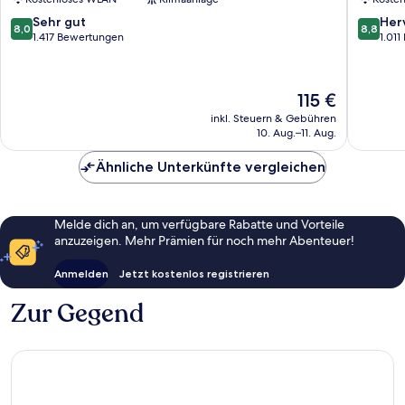
Brookly
8.0
8.8
Sehr gut
Her
8,0
8,8
von
von
1.417 Bewertungen
1.01
10,
10,
Sehr
Hervorr
gut,
1.011
Der
115 €
1.417
Bewert
Preis
Bewertungen
inkl. Steuern & Gebühren
beträgt
10. Aug.–11. Aug.
115 €
Ähnliche Unterkünfte vergleichen
Melde dich an, um verfügbare Rabatte und Vorteile
anzuzeigen. Mehr Prämien für noch mehr Abenteuer!
Anmelden
Jetzt kostenlos registrieren
Zur Gegend