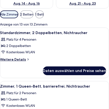
Aug. 14 - Aug. 16
Aug. 21 - Aug. 23
Verfügbare
Alle Zimmer
2 Betten
1 Bett
Filter
für
Anzeige von 13 von 13 Zimmern
Zimmer
Alle
Ein Hotelzimmer mit zwei Betten, einem
8
Standardzimmer, 2 Doppelbetten, Nichtraucher
Fotos
Platz für 4 Personen
für
2 Doppelbetten
Standardzimmer,
2 Doppelbetten,
Kostenloses WLAN
Nichtraucher
Weitere
Weitere Details
anzeigen
Details
für
Daten auswählen und Preise sehen
Standardzimmer,
2 Doppelbetten,
Nichtraucher
Alle
Zimmersafe, Schreibtisch, laptopgeeig
5
Zimmer, 1 Queen-Bett, barrierefrei, Nichtraucher
Fotos
Platz für 2 Personen
für
1 Queen-Bett
Zimmer,
1
Kostenloses WLAN