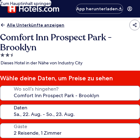
Zum Hauptinhalt springen
App herunterladen
Alle Unterkünfte anzeigen
Comfort Inn Prospect Park -
Brooklyn
2.5-
Sterne-
Dieses Hotel in der Nähe von Industry City
Unterkunft
Wähle deine Daten, um Preise zu sehen
Wo soll’s hingehen?
Daten
Gäste