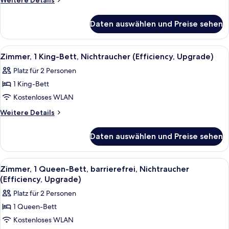
Weitere Details
Bett,
Details
für
Nichtraucher
Daten auswählen und Preise sehen
Zimmer,
(Upgrade)
1
anzeigen
Queen-
Alle
Zimmersafe, Schreibtisch, laptopgeeig
6
Bett,
Zimmer, 1 King-Bett, Nichtraucher (Efficiency, Upgrade)
Fotos
Nichtraucher
Platz für 2 Personen
(Upgrade)
für
1 King-Bett
Zimmer,
1 King-
Kostenloses WLAN
Bett,
Weitere
Weitere Details
Nichtraucher
Details
für
(Efficiency,
Daten auswählen und Preise sehen
Zimmer,
Upgrade)
1 King-
anzeigen
Bett,
Alle
Zimmersafe, Schreibtisch, laptopgeeig
5
Nichtraucher
Zimmer, 1 Queen-Bett, barrierefrei, Nichtraucher
Fotos
(Efficiency,
(Efficiency, Upgrade)
Upgrade)
für
Platz für 2 Personen
Zimmer,
1 Queen-Bett
1
Kostenloses WLAN
Queen-