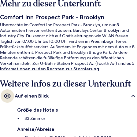
Mehr zu dieser Unterkunft
Comfort Inn Prospect Park - Brooklyn
Übernachte im Comfort Inn Prospect Park - Brooklyn, um nur 5
Autominuten hiervon entfernt zu sein: Barclays Center Brooklyn und
Industry City. Du kannst dich auf Gratisleistungen wie WLAN freuen.
Täglich von 07:00 Uhr bis 10:00 Uhr wird ein im Preis inbegriffenes
Frühstücksbuffet serviert. Außerdem ist Folgendes mit dem Auto nur 5
Minuten entfernt: Prospect Park und Brooklyn Bridge Park. Andere
Reisende schätzen die fußläufige Entfernung zu den öffentlichen
Verkehrsmitteln: Zur U-Bahn-Station Prospect Av. (Fourth Av.) sind es 5
und zur U-Bahn-Station 25th St. sind es 6 Gehminuten.
Informationen zu den Rechten zur Stornierung
Weitere Infos zu dieser Unterkunft
Auf einen Blick
Größe des Hotels
83 Zimmer
Anreise/Abreise