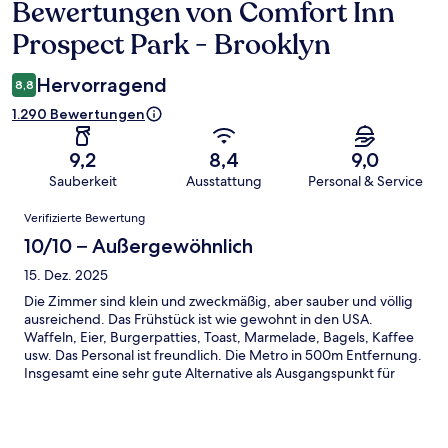
Bewertungen von Comfort Inn
Bewertungen
Prospect Park - Brooklyn
Hervorragend
8,8
1.290 Bewertungen
9,2
8,4
9,0
Sauberkeit
Ausstattung
Personal & Service
Bewertungen
Verifizierte Bewertung
10/10 – Außergewöhnlich
15. Dez. 2025
Die Zimmer sind klein und zweckmäßig, aber sauber und völlig
ausreichend. Das Frühstück ist wie gewohnt in den USA.
Waffeln, Eier, Burgerpatties, Toast, Marmelade, Bagels, Kaffee
usw. Das Personal ist freundlich. Die Metro in 500m Entfernung.
Insgesamt eine sehr gute Alternative als Ausgangspunkt für
eine Städtereise nach New York.