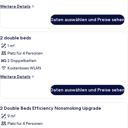
Weitere
Weitere Details
Details
für
Daten auswählen und Preise sehen
Zimmer
Alle
Zimmersafe, Schreibtisch, laptopgeeig
13
2 double beds
Fotos
1 m²
für
Platz für 4 Personen
2
double
2 Doppelbetten
beds
Kostenloses WLAN
anzeigen
Weitere
Weitere Details
Details
für
Daten auswählen und Preise sehen
2
double
beds
Alle
Zimmersafe, Schreibtisch, laptopgeeig
9
2 Double Beds Efficiency Nonsmoking Upgrade
Fotos
9 m²
für
Platz für 4 Personen
2