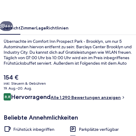
Park
-
Brooklyn
rück
Weiter
44+
Übersicht
Zimmer
Lage
Richtlinien
Übernachte im Comfort Inn Prospect Park - Brooklyn, um nur 5
Autominuten hiervon entfernt zu sein: Barclays Center Brooklyn und
Industry City. Du kannst dich auf Gratisleistungen wie WLAN freuen.
Täglich von 07:00 Uhr bis 10:00 Uhr wird ein im Preis inbegriffenes
Frühstücksbuffet serviert. Außerdem ist Folgendes mit dem Auto
nur 5 Minuten entfernt: Prospect Park und Brooklyn Bridge Park.
Andere Reisende schätzen die fußläufige Entfernung zu den
Der
154 €
öffentlichen Verkehrsmitteln: Zur U-Bahn-Station Prospect Av.
aktuelle
inkl. Steuern & Gebühren
(Fourth Av.) sind es 5 und zur U-Bahn-Station 25th St. sind es 6
Preis
19. Aug.–20. Aug.
Gehminuten.
Außenbereich
beträgt
Bewertungen
Hervorragend
8,8
Alle 1.290 Bewertungen anzeigen
154 €.
8,8 von 10.
Beliebte Annehmlichkeiten
Frühstück inbegriffen
Parkplätze verfügbar