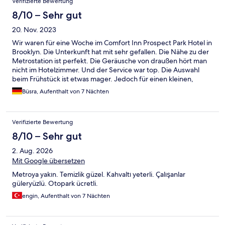
Verifizierte Bewertung
8/10 – Sehr gut
20. Nov. 2023
Wir waren für eine Woche im Comfort Inn Prospect Park Hotel in
Brooklyn. Die Unterkunft hat mit sehr gefallen. Die Nähe zu der
Metrostation ist perfekt. Die Geräusche von draußen hört man
nicht im Hotelzimmer. Und der Service war top. Die Auswahl
beim Frühstück ist etwas mager. Jedoch für einen kleinen,
schnellen Frühstück vollkommen ausreichend.
Büsra, Aufenthalt von 7 Nächten
Verifizierte Bewertung
8/10 – Sehr gut
2. Aug. 2026
Mit Google übersetzen
Metroya yakın. Temizlik güzel. Kahvaltı yeterli. Çalışanlar
güleryüzlü. Otopark ücretli.
engin, Aufenthalt von 7 Nächten