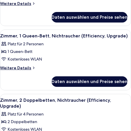
Bett,
Weitere
Weitere Details
Details
barrierefrei,
für
Nichtraucher
Daten auswählen und Preise sehen
Zimmer,
(Efficiency,
1
Upgrade)
Queen-
Alle
Zimmersafe, Schreibtisch, laptopgeeig
7
Bett,
anzeigen
Zimmer, 1 Queen-Bett, Nichtraucher (Efficiency, Upgrade)
Fotos
barrierefrei,
Platz für 2 Personen
Nichtraucher
für
(Efficiency,
1 Queen-Bett
Zimmer,
Upgrade)
1
Kostenloses WLAN
Queen-
Weitere
Weitere Details
Bett,
Details
für
Nichtraucher
Daten auswählen und Preise sehen
Zimmer,
(Efficiency,
1
Upgrade)
Queen-
Alle
Ein Hotelzimmer mit zwei Betten, einem
8
anzeigen
Bett,
Zimmer, 2 Doppelbetten, Nichtraucher (Efficiency,
Fotos
Nichtraucher
Upgrade)
(Efficiency,
für
Platz für 4 Personen
Upgrade)
Zimmer,
2 Doppelbetten
2 Doppelbetten,
Kostenloses WLAN
Nichtraucher