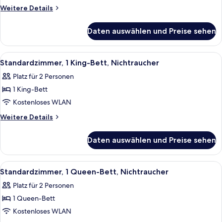
Queen-
Weitere
Weitere Details
Bett,
Details
für
barrierefrei,
Daten auswählen und Preise sehen
Zimmer,
Nichtraucher
1
anzeigen
Queen-
Alle
Zimmersafe, Schreibtisch, laptopgeeig
6
Bett,
Standardzimmer, 1 King-Bett, Nichtraucher
Fotos
barrierefrei,
Platz für 2 Personen
Nichtraucher
für
1 King-Bett
Standardzimmer,
1 King-
Kostenloses WLAN
Bett,
Weitere
Weitere Details
Nichtraucher
Details
für
anzeigen
Daten auswählen und Preise sehen
Standardzimmer,
1 King-
Bett,
Alle
Zimmersafe, Schreibtisch, laptopgeeig
7
Nichtraucher
Standardzimmer, 1 Queen-Bett, Nichtraucher
Fotos
Platz für 2 Personen
für
1 Queen-Bett
Standardzimmer,
1
Kostenloses WLAN