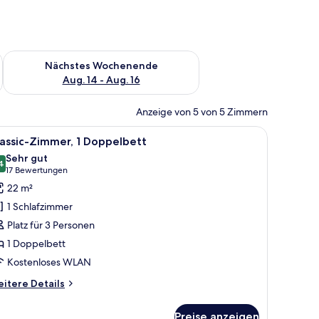
es Wochenende, Aug. 7 - Aug. 9.
Überprüfe die Verfügbarkeit für nächstes Wochenende, Aug. 1
Nächstes Wochenende
Aug. 14 - Aug. 16
Anzeige von 5 von 5 Zimmern
elbrett
h, Stuhl, Fernseher und einem großen Fenster mit Vorhängen.
le
Zimmersafe, Schreibtisch, schallisolierte Zim
5
assic-Zimmer, 1 Doppelbett
otos
Sehr gut
ür
4
8,4 von 10
(17
17 Bewertungen
assic-
Bewertungen)
22 m²
immer,
1 Schlafzimmer
Platz für 3 Personen
oppelbett
1 Doppelbett
nzeigen
Kostenloses WLAN
itere
itere Details
tails
r
Preise anzeigen