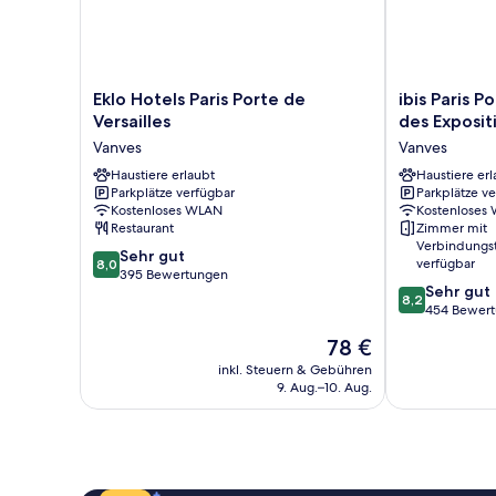
Eklo
ibis
Eklo Hotels Paris Porte de
ibis Paris P
Hotels
Paris
Versailles
des Exposit
Paris
Porte
Vanves
Vanves
Porte
de
de
Haustiere erlaubt
Vanves
Haustiere erl
Parkplätze verfügbar
Parkplätze v
Versailles
Parc
Kostenloses WLAN
Kostenloses
Vanves
des
Restaurant
Zimmer mit
Expositions
Verbindungs
8.0
Sehr gut
Vanves
verfügbar
8,0
von
395 Bewertungen
8.2
Sehr gut
10,
8,2
von
454 Bewer
Sehr
10,
gut,
Der
78 €
Sehr
395
Preis
gut,
inkl. Steuern & Gebühren
Bewertungen
beträgt
9. Aug.–10. Aug.
454
78 €
Bewertungen