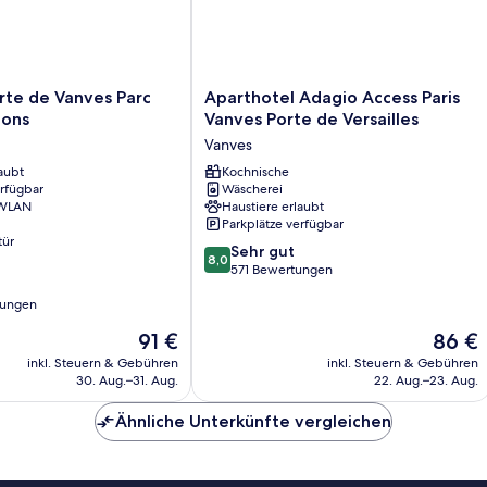
Aparthotel
orte de Vanves Parc
Aparthotel Adagio Access Paris
Adagio
ions
Vanves Porte de Versailles
Access
Vanves
Paris
aubt
Vanves
Kochnische
erfügbar
Wäscherei
Porte
 WLAN
Haustiere erlaubt
de
Parkplätze verfügbar
Versailles
tür
8.0
Vanves
Sehr gut
8,0
von
571 Bewertungen
10,
tungen
Sehr
gut,
Der
Der
91 €
86 €
571
Preis
Preis
inkl. Steuern & Gebühren
inkl. Steuern & Gebühren
Bewertungen
beträgt
beträgt
30. Aug.–31. Aug.
22. Aug.–23. Aug.
91 €
86 €
Ähnliche Unterkünfte vergleichen