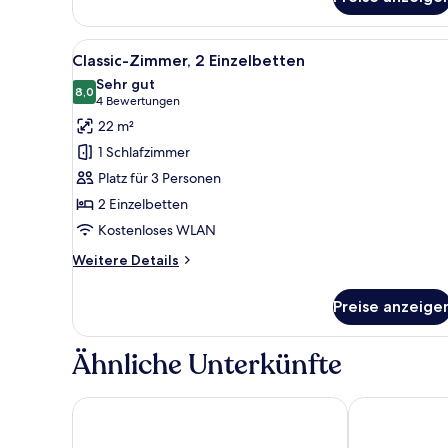
Betten
(Classic)
Alle
Ein Hotelzimmer mit modernem 
4
Classic-Zimmer, 2 Einzelbetten
Fotos
Sehr gut
für
8,0
8,0 von 10
(4
4 Bewertungen
Classic-
Bewertungen)
22 m²
Zimmer,
1 Schlafzimmer
2 Einzelbetten
Platz für 3 Personen
anzeigen
2 Einzelbetten
Kostenloses WLAN
Weitere
Weitere Details
Details
für
Preise anzeige
Classic-
Zimmer,
2 Einzelbetten
Ähnliche Unterkünfte
Eklo Hotels Paris Porte de Versailles
ibis Paris Por