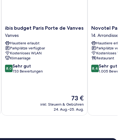
ibis
Novotel
ibis budget Paris Porte de Vanves
Novotel Paris 14 Por
budget
Paris
Vanves
14. Arrondissement
Paris
14
Haustiere erlaubt
Haustiere erlaubt
Porte
Porte
Parkplätze verfügbar
Parkplätze verfügbar
de
d'Orléans
Kostenloses WLAN
Kostenloses WLAN
Vanves
14.
Klimaanlage
Restaurant
Vanves
Arrondissement
8.0
8.4
Sehr gut
Sehr gut
8,0
8,4
von
von
733 Bewertungen
1.005 Bewertungen
10,
10,
Sehr
Sehr
gut,
gut,
733
1.005
Der
73 €
Bewertungen
Bewertungen
Preis
inkl. Steuern & Gebühren
inkl. S
beträgt
24. Aug.–25. Aug.
73 €