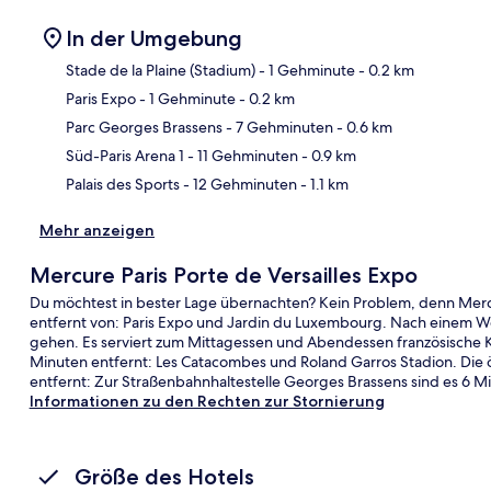
In der Umgebung
Stade de la Plaine (Stadium)
- 1 Gehminute
- 0.2 km
Paris Expo
- 1 Gehminute
- 0.2 km
Kar
Parc Georges Brassens
- 7 Gehminuten
- 0.6 km
Süd-Paris Arena 1
- 11 Gehminuten
- 0.9 km
Palais des Sports
- 12 Gehminuten
- 1.1 km
Mehr anzeigen
Mercure Paris Porte de Versailles Expo
Du möchtest in bester Lage übernachten? Kein Problem, denn Mercur
entfernt von: Paris Expo und Jardin du Luxembourg. Nach einem Wor
gehen. Es serviert zum Mittagessen und Abendessen französische 
Minuten entfernt: Les Catacombes und Roland Garros Stadion. Die ö
entfernt: Zur Straßenbahnhaltestelle Georges Brassens sind es 6 Mi
Informationen zu den Rechten zur Stornierung
Größe des Hotels