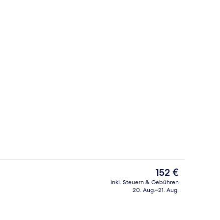
ch
Außenbereich
Der
152 €
aktuelle
inkl. Steuern & Gebühren
Preis
20. Aug.–21. Aug.
immer, 1 Doppelbett | Zimmersafe, Schreibtisch, schallisolierte Zimmer, Bügele
Außenbereich
beträgt
152 €.