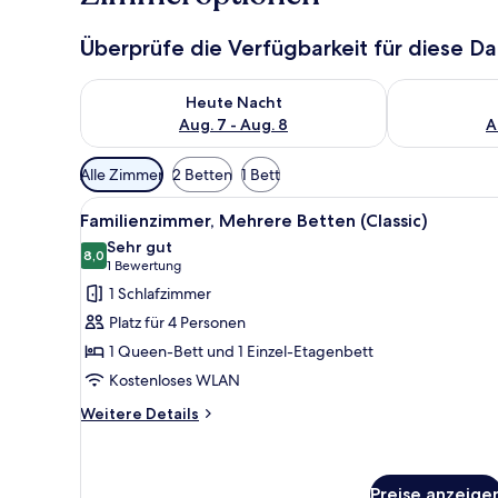
Überprüfe die Verfügbarkeit für diese D
Überprüfe die Verfügbarkeit für heute Nacht, Aug. 7
Überprüfe die
Heute Nacht
Aug. 7 - Aug. 8
A
Verfügbare
Alle Zimmer
2 Betten
1 Bett
Filter
Alle
Familienzimmer, Mehrere Betten
für
7
Familienzimmer, Mehrere Betten (Classic)
Fotos
Zimmer
Sehr gut
für
8,0
8,0 von 10
(1
1 Bewertung
Familienzimmer,
Bewertung)
1 Schlafzimmer
Mehrere
Platz für 4 Personen
Betten
1 Queen-Bett und 1 Einzel-Etagenbett
(Classic)
Kostenloses WLAN
anzeigen
Weitere
Weitere Details
Details
für
Familienzimmer,
Mehrere
Preise anzeige