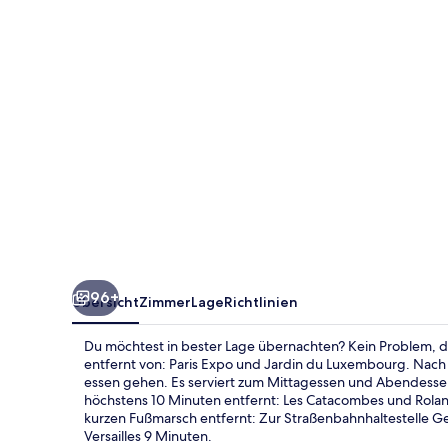
Versailles
Expo
96+
Übersicht
Zimmer
Lage
Richtlinien
Du möchtest in bester Lage übernachten? Kein Problem, de
entfernt von: Paris Expo und Jardin du Luxembourg. Nach 
essen gehen. Es serviert zum Mittagessen und Abendesse
höchstens 10 Minuten entfernt: Les Catacombes und Roland
kurzen Fußmarsch entfernt: Zur Straßenbahnhaltestelle Ge
Versailles 9 Minuten.