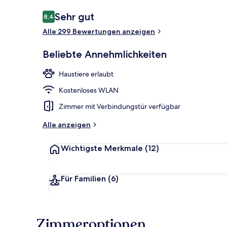
Bewertungen
Sehr gut
8,4
8,4 von 10.
Alle 299 Bewertungen anzeigen
Mittagessen
Beliebte Annehmlichkeiten
Haustiere erlaubt
Kostenloses WLAN
Zimmer mit Verbindungstür verfügbar
Alle anzeigen
Wichtigste Merkmale
(12)
Für Familien
(6)
Zimmeroptionen