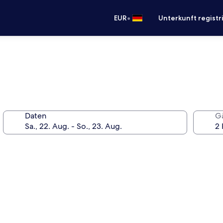
•
EUR
Unterkunft registr
Daten
G