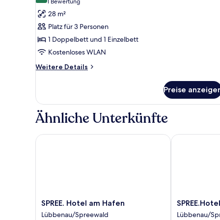
(1
1 Bewertung
Familienzimmer
Bewertung)
28 m²
anzeigen
Platz für 3 Personen
1 Doppelbett und 1 Einzelbett
Kostenloses WLAN
Weitere
Weitere Details
Details
für
Preise anzeige
Familienzimmer
Ähnliche Unterkünfte
SPREE. Hotel am Hafen
SPREE.Hotel i
SPREE.
SPREE.Hotel
SPREE. Hotel am Hafen
SPREE.Hotel
Hotel
in
Lübbenau/Spreewald
Lübbenau/Sp
am
der