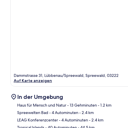
Dammstrasse 31, Lübbenau/Spreewald, Spreewald, 03222
Auf Karte anzeigen
In der Umgebung
Haus für Mensch und Natur
- 13 Gehminuten
- 1.2 km
Spreewelten Bad
- 4 Autominuten
- 2.4 km
Kar
LEAG Konferenzcenter
- 4 Autominuten
- 2.4 km
Tropical Islands
- 40 Autominuten
- 44.5 km