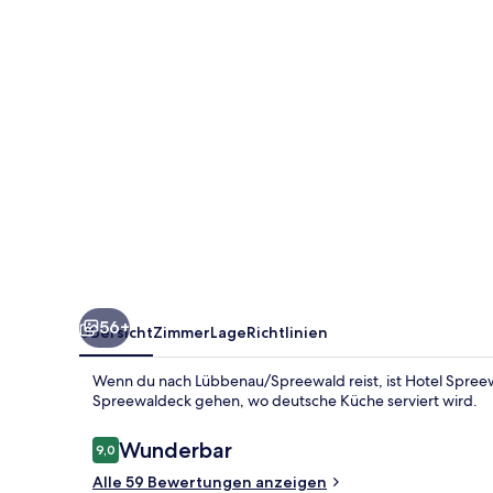
56+
Übersicht
Zimmer
Lage
Richtlinien
Wenn du nach Lübbenau/Spreewald reist, ist Hotel Spree
Spreewaldeck gehen, wo deutsche Küche serviert wird.
Bewertungen
Wunderbar
9,0
9,0 von 10.
Alle 59 Bewertungen anzeigen