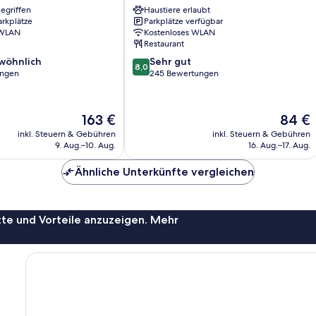
egriffen
Haustiere erlaubt
Lübbenau
arkplätze
Parkplätze verfügbar
reewald
 WLAN
Kostenloses WLAN
Restaurant
8.0
wöhnlich
Sehr gut
8,0
von
ungen
245 Bewertungen
10,
ich,
Sehr
gut,
Der
Der
163 €
84 €
245
Preis
Preis
inkl. Steuern & Gebühren
inkl. Steuern & Gebühren
Bewertungen
beträgt
beträgt
9. Aug.–10. Aug.
16. Aug.–17. Aug.
163 €
84 €
Ähnliche Unterkünfte vergleichen
te und Vorteile anzuzeigen. Mehr