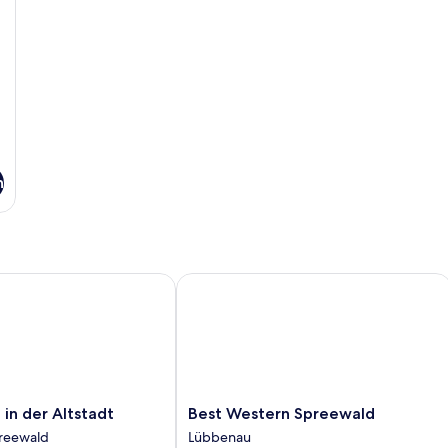
n
n der Altstadt
Best Western Spreewald
Best
 in der Altstadt
Best Western Spreewald
Western
reewald
Lübbenau
Spreewald