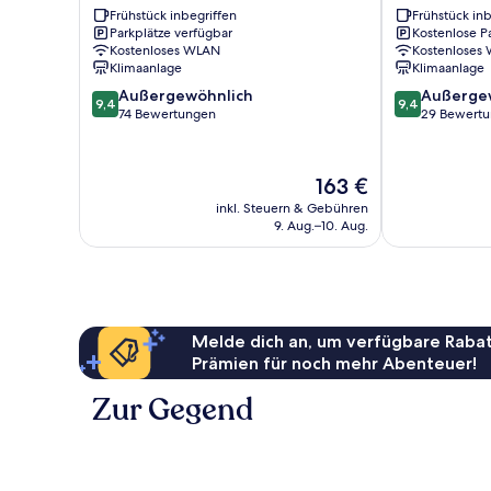
Frühstück inbegriffen
Frühstück inb
Hafen
Altstadt
Parkplätze verfügbar
Kostenlose P
Lübbenau/Spreewald
Lübbenau/Sp
Kostenloses WLAN
Kostenloses
Klimaanlage
Klimaanlage
9.4
9.4
Außergewöhnlich
Außerge
9,4
9,4
von
von
74 Bewertungen
29 Bewert
10,
10,
Außergewöhnlich,
Außergewöhnl
74
29
Der
163 €
Bewertungen
Bewertungen
Preis
inkl. Steuern & Gebühren
beträgt
9. Aug.–10. Aug.
163 €
Melde dich an, um verfügbare Rabat
Prämien für noch mehr Abenteuer!
Zur Gegend