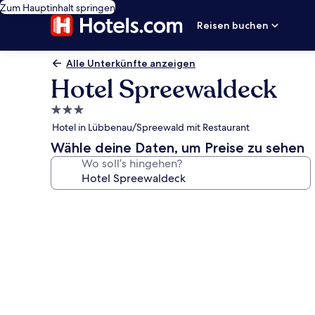
Zum Hauptinhalt springen
Reisen buchen
Alle Unterkünfte anzeigen
Hotel Spreewaldeck
3.0-
Sterne-
Hotel in Lübbenau/Spreewald mit Restaurant
Unterkunft
Wähle deine Daten, um Preise zu sehen
Wo soll’s hingehen?
Fotogalerie
von
Hotel
Spreewaldeck