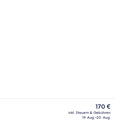
er | Schreibtisch, laptopgeeigneter Arbeitsplatz, kostenlose Babybetten
Doppelzimmer | Schreibtisch, laptopg
Der
170 €
aktuelle
inkl. Steuern & Gebühren
Preis
19. Aug.–20. Aug.
Tägliches inbegriffenes Frühstücksbuf
beträgt
170 €.