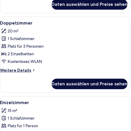
für
Daten auswählen und Preise sehen
Business
Single
Room
Alle
Ein Hotelzimmer mit Bett, Schreibtisc
4
Doppelzimmer
Fotos
20 m²
für
1 Schlafzimmer
Doppelzimmer
anzeigen
Platz für 3 Personen
2 Einzelbetten
Kostenloses WLAN
Weitere
Weitere Details
Details
für
Daten auswählen und Preise sehen
Doppelzimmer
Alle
Ein Hotelzimmer mit einem Einzelbett,
4
Einzelzimmer
Fotos
15 m²
für
1 Schlafzimmer
Einzelzimmer
anzeigen
Platz für 1 Person