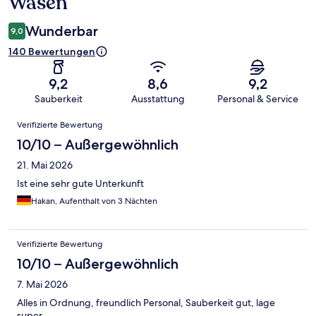
Wasen
Wunderbar
9,0
140 Bewertungen
9,2
8,6
9,2
Sauberkeit
Ausstattung
Personal & Service
Bewertungen
Verifizierte Bewertung
10/10 – Außergewöhnlich
21. Mai 2026
Ist eine sehr gute Unterkunft
Hakan, Aufenthalt von 3 Nächten
Verifizierte Bewertung
10/10 – Außergewöhnlich
7. Mai 2026
Alles in Ordnung, freundlich Personal, Sauberkeit gut, lage
super