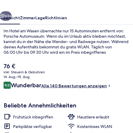
rück
Weiter
23+
Übersicht
Zimmer
Lage
Richtlinien
Im Hotel am Wasen übernachte nur 15 Autominuten entfernt von:
Porsche Automuseum. Wenn du im Urlaub aktiv bleiben möchtest,
kannst du in der Nähe die Wander- und Radwege nutzen. Während
deines Aufenthalts bekommst du gratis WLAN. Täglich von
06:00 Uhr bis 09:30 Uhr wird ein im Preis inbegriffenes
Frühstücksbuffet serviert. Eine Terrasse und ein Garten gehören
ebenfalls zum Angebot. Andere Reisende haben viel Gutes über
Der
76 €
das hilfsbereite Personal zu berichten.
aktuelle
inkl. Steuern & Gebühren
Preis
14. Aug.–15. Aug.
Speisen
beträgt
Bewertungen
Wunderbar
9,0
Alle 140 Bewertungen anzeigen
76 €.
9,0 von 10.
Beliebte Annehmlichkeiten
Frühstück inbegriffen
Haustiere erlaubt
Parkplätze verfügbar
Kostenloses WLAN