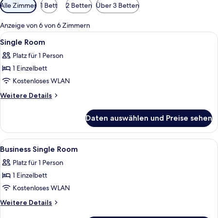
Verfügbare
Alle Zimmer
1 Bett
2 Betten
Über 3 Betten
Filter
für
Anzeige von 6 von 6 Zimmern
Zimmer
Alle
Ein Hotelzimmer mit Bett, Schreibtisc
4
Single Room
Fotos
Platz für 1 Person
für
1 Einzelbett
Single
Room
Kostenloses WLAN
anzeigen
Weitere
Weitere Details
Details
für
Daten auswählen und Preise sehen
Single
Room
Alle
Ein Hotelzimmer mit Bett, Schreibtisc
4
Business Single Room
Fotos
Platz für 1 Person
für
1 Einzelbett
Business
Single
Kostenloses WLAN
Room
Weitere
Weitere Details
anzeigen
Details