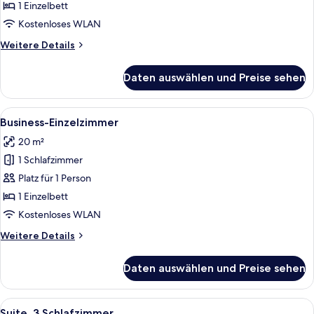
1 Einzelbett
Kostenloses WLAN
Weitere
Weitere Details
Details
für
Daten auswählen und Preise sehen
Einzelzimmer
Alle
Ein Hotelzimmer mit einem Doppelbett
4
Business-Einzelzimmer
Fotos
20 m²
für
1 Schlafzimmer
Business-
Einzelzimmer
Platz für 1 Person
anzeigen
1 Einzelbett
Kostenloses WLAN
Weitere
Weitere Details
Details
für
Daten auswählen und Preise sehen
Business-
Einzelzimmer
Alle
Ein Schlafzimmer mit Bett, Fernseher, 
4
Suite, 3 Schlafzimmer