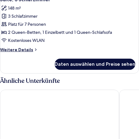
Fotos
148 m²
für
3 Schlafzimmer
Suite,
3 Schlafzimmer
Platz für 7 Personen
anzeigen
2 Queen-Betten, 1 Einzelbett und 1 Queen-Schlafsofa
Kostenloses WLAN
Weitere
Weitere Details
Details
für
Daten auswählen und Preise sehen
Suite,
3 Schlafzimmer
Ähnliche Unterkünfte
Premier Inn Stuttgart Zuffenhausen
Premier 