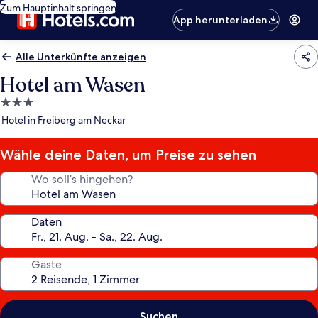
Zum Hauptinhalt springen
App herunterladen
Alle Unterkünfte anzeigen
Hotel am Wasen
3.0-
Sterne-
Hotel in Freiberg am Neckar
Unterkunft
Wähle deine Daten, um Preise zu sehen
Wo soll’s hingehen?
Daten
Gäste
Suchen