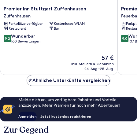
Premier
Premier
Premier Inn Stuttgart Zuffenhausen
Premie
Inn
Inn
Zuffenhausen
Feuerb
Stuttgart
Stuttgar
Parkplätze verfügbar
Kostenloses WLAN
Parkpl
Zuffenhausen
Feuerba
Restaurant
Bar
Restau
Zuffenhausen
Feuerba
9.2
9.0
Wunderbar
Wun
9,2
9,0
von
von
160 Bewertungen
107 
10,
10,
Wunderbar,
Wunder
Der
57 €
160
107
Preis
Bewertungen
Bewert
inkl. Steuern & Gebühren
beträgt
24. Aug.–25. Aug.
57 €
Ähnliche Unterkünfte vergleichen
Melde dich an, um verfügbare Rabatte und Vorteile
anzuzeigen. Mehr Prämien für noch mehr Abenteuer!
Anmelden
Jetzt kostenlos registrieren
Zur Gegend