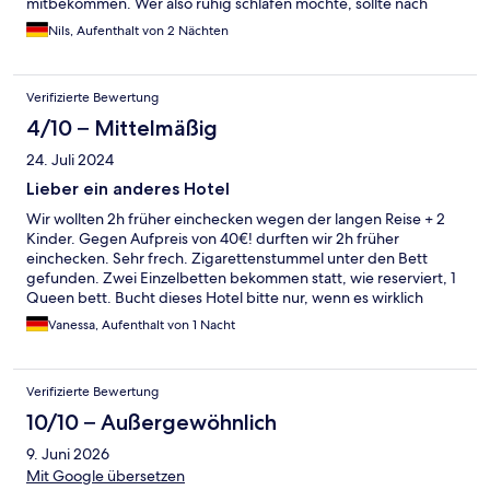
mitbekommen. Wer also ruhig schlafen möchte, sollte nach
einem Zimmer Richtung Nebenstraße oder Innenhof fragen.
Nils, Aufenthalt von 2 Nächten
Verifizierte Bewertung
4/10 – Mittelmäßig
24. Juli 2024
Lieber ein anderes Hotel
Wir wollten 2h früher einchecken wegen der langen Reise + 2
Kinder. Gegen Aufpreis von 40€! durften wir 2h früher
einchecken. Sehr frech. Zigarettenstummel unter den Bett
gefunden. Zwei Einzelbetten bekommen statt, wie reserviert, 1
Queen bett. Bucht dieses Hotel bitte nur, wenn es wirklich
notwendig ist. Sonst lieber ein anderes
Vanessa, Aufenthalt von 1 Nacht
Verifizierte Bewertung
10/10 – Außergewöhnlich
9. Juni 2026
Mit Google übersetzen