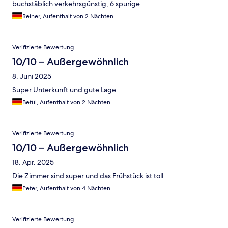
buchstäblich verkehrsgünstig, 6 spurige
Hauptverkehrskreuzung und über der U-bahn Etwas positives,
Reiner, Aufenthalt von 2 Nächten
gutes reichhaltiges Frühstück😄.
Verifizierte Bewertung
10/10 – Außergewöhnlich
8. Juni 2025
Super Unterkunft und gute Lage
Betül, Aufenthalt von 2 Nächten
Verifizierte Bewertung
10/10 – Außergewöhnlich
18. Apr. 2025
Die Zimmer sind super und das Frühstück ist toll.
Peter, Aufenthalt von 4 Nächten
Verifizierte Bewertung