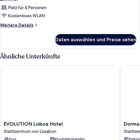
Platz für 4 Personen
Kostenloses WLAN
Weitere
Weitere Details
Details
für
Daten auswählen und Preise sehen
Zimmer
Ähnliche Unterkünfte
EVOLUTION Lisboa Hotel
Dorma S
EVOLUTION
Dorma
EVOLUTION Lisboa Hotel
Dorma
Lisboa
Saldanh
Stadtzentrum von Lissabon
Stadtze
Hotel
Stadtze
Pool
Flughafentransfer
Parkpl
Stadtzentrum
von