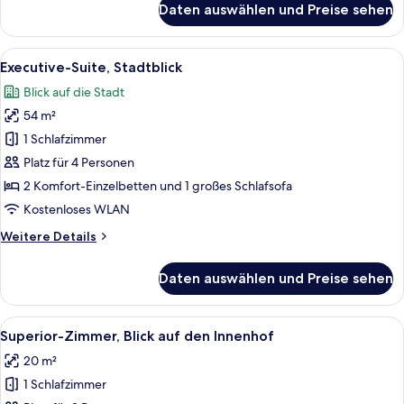
Daten auswählen und Preise sehen
Deluxe-
Zimmer,
Stadtblick
Alle
Ein Schlafzimmer mit einem großen Bet
8
Executive-Suite, Stadtblick
Fotos
Blick auf die Stadt
für
54 m²
Executive-
Suite,
1 Schlafzimmer
Stadtblick
Platz für 4 Personen
anzeigen
2 Komfort-Einzelbetten und 1 großes Schlafsofa
Kostenloses WLAN
Weitere
Weitere Details
Details
für
Daten auswählen und Preise sehen
Executive-
Suite,
Stadtblick
Alle
Ein modernes Hotelzimmer mit einem g
8
Superior-Zimmer, Blick auf den Innenhof
Fotos
20 m²
für
1 Schlafzimmer
Superior-