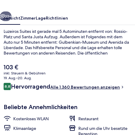
rück
Weiter
33+
Übersicht
Zimmer
Lage
Richtlinien
Luzeiros Suites ist gerade mal 5 Autominuten entfernt von: Rossio-
Platz und Santa Justa Aufzug. Außerdem ist Folgendes mit dem
Auto nur 5 Minuten entfernt: Gulbenkian-Museum und Avenida da
Liberdade. Das hilfsbereite Personal und die Lage erhalten tolle
Bewertungen von anderen Reisenden. Die öffentlichen
Verkehrsmittel sind nur einen kurzen Fußmarsch entfernt: Zur
Station Campo Pequeno sind es nur wenige Schritte und zur Station
Der
103 €
Saldanha 9 Minuten.
aktuelle
inkl. Steuern & Gebühren
Preis
19. Aug.–20. Aug.
Superior-Suite, Balkon, Stadtblick | 
beträgt
Bewertungen
Hervorragend
8,8
Alle 1.360 Bewertungen anzeigen
103 €.
8,8 von 10.
Beliebte Annehmlichkeiten
Kostenloses WLAN
Restaurant
Klimaanlage
Rund um die Uhr besetzte
Rezeption