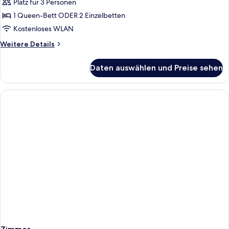
Zimmer,
Platz für 3 Personen
Blick
1 Queen-Bett ODER 2 Einzelbetten
auf
Kostenloses WLAN
den
Weitere
Weitere Details
Innenhof
Details
anzeigen
für
Daten auswählen und Preise sehen
Superior-
Zimmer,
Blick
auf
den
Innenhof