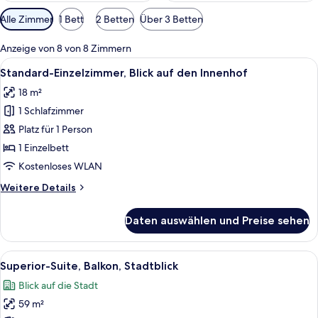
Verfügbare
Alle Zimmer
1 Bett
2 Betten
Über 3 Betten
Filter
für
Anzeige von 8 von 8 Zimmern
Zimmer
Alle
Ein Hotelzimmer mit einem Bett, einem
1
Standard-Einzelzimmer, Blick auf den Innenhof
Fotos
18 m²
für
1 Schlafzimmer
Standard-
Einzelzimmer,
Platz für 1 Person
Blick
1 Einzelbett
auf
Kostenloses WLAN
den
Weitere
Weitere Details
Innenhof
Details
anzeigen
für
Daten auswählen und Preise sehen
Standard-
Einzelzimmer,
Blick
Alle
Ein modernes Hotelzimmer mit einem g
9
auf
Superior-Suite, Balkon, Stadtblick
Fotos
den
Blick auf die Stadt
Innenhof
für
59 m²
Superior-