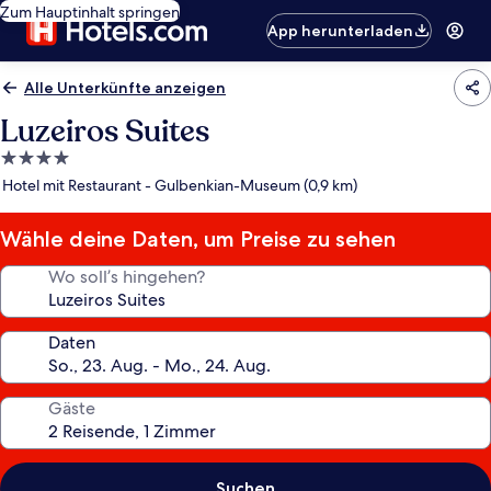
Zum Hauptinhalt springen
App herunterladen
Alle Unterkünfte anzeigen
Luzeiros Suites
4.0-
Sterne-
Hotel mit Restaurant - Gulbenkian-Museum (0,9 km)
Unterkunft
Wähle deine Daten, um Preise zu sehen
Wo soll’s hingehen?
Daten
Gäste
Suchen