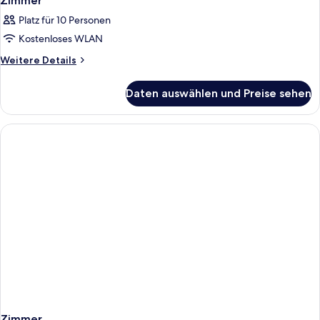
Zimmer
Platz für 10 Personen
Kostenloses WLAN
Weitere
Weitere Details
Details
für
Daten auswählen und Preise sehen
Zimmer
Zimmer