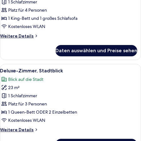
Suite,
1 Schlafzimmer
Balkon,
Platz für 4 Personen
Stadtblick
1 King-Bett und 1 großes Schlafsofa
anzeigen
Kostenloses WLAN
Weitere
Weitere Details
Details
für
Daten auswählen und Preise sehen
Superior-
Suite,
Balkon,
Alle
Ein modernes Hotelzimmer mit einem g
9
Stadtblick
Deluxe-Zimmer, Stadtblick
Fotos
Blick auf die Stadt
für
23 m²
Deluxe-
Zimmer,
1 Schlafzimmer
Stadtblick
Platz für 3 Personen
anzeigen
1 Queen-Bett ODER 2 Einzelbetten
Kostenloses WLAN
Weitere
Weitere Details
Details
für