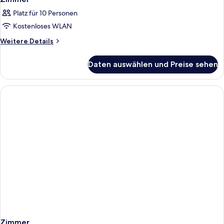
Platz für 10 Personen
Kostenloses WLAN
Weitere
Weitere Details
Details
für
Daten auswählen und Preise sehen
Zimmer
Zimmer