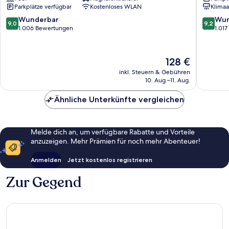
Parkplätze verfügbar
Kostenloses WLAN
Klimaa
von
Lissabon
Lissabon
9.0
9.2
Wunderbar
Wun
9,0
9,2
von
von
1.006 Bewertungen
1.01
10,
10,
Wunderbar,
Wunder
1.006
1.017
Der
128 €
Bewertungen
Bewert
Preis
inkl. Steuern & Gebühren
beträgt
10. Aug.–11. Aug.
128 €
Ähnliche Unterkünfte vergleichen
Melde dich an, um verfügbare Rabatte und Vorteile
anzuzeigen. Mehr Prämien für noch mehr Abenteuer!
Anmelden
Jetzt kostenlos registrieren
Zur Gegend