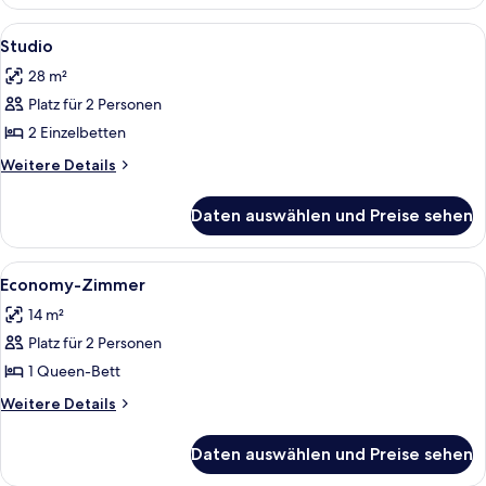
Alle
Ein Hotelzimmer mit einem großen Bet
8
Studio
Fotos
28 m²
für
Platz für 2 Personen
Studio
anzeigen
2 Einzelbetten
Weitere
Weitere Details
Details
für
Daten auswählen und Preise sehen
Studio
Alle
Ein ordentlich bezogenes Bett mit wei
6
Economy-Zimmer
Fotos
14 m²
für
Platz für 2 Personen
Economy-
Zimmer
1 Queen-Bett
anzeigen
Weitere
Weitere Details
Details
für
Daten auswählen und Preise sehen
Economy-
Zimmer