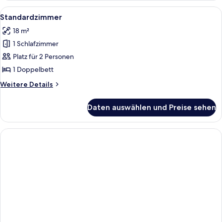
Alle
Ein Hotelzimmer mit einem großen Bett
8
Standardzimmer
Fotos
18 m²
für
1 Schlafzimmer
Standardzimmer
anzeigen
Platz für 2 Personen
1 Doppelbett
Weitere
Weitere Details
Details
für
Daten auswählen und Preise sehen
Standardzimmer