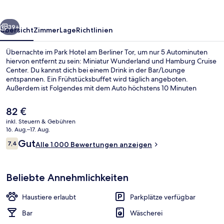
Tor
rück
Weiter
39+
Übersicht
Zimmer
Lage
Richtlinien
Übernachte im Park Hotel am Berliner Tor, um nur 5 Autominuten
hiervon entfernt zu sein: Miniatur Wunderland und Hamburg Cruise
Center. Du kannst dich bei einem Drink in der Bar/Lounge
entspannen. Ein Frühstücksbuffet wird täglich angeboten.
Außerdem ist Folgendes mit dem Auto höchstens 10 Minuten
entfernt: Elbphilharmonie und Hamburg Messe und Congress.
Andere Reisende mögen das hilfsbereite Personal. Die Unterkunft
Der
82 €
ist nur einen kurzen Fußmarsch von den öffentlichen
aktuelle
inkl. Steuern & Gebühren
Verkehrsmitteln entfernt: Zur U-Bahn läuft man 3 Minuten (Bahnhof
Preis
16. Aug.–17. Aug.
Berliner Tor) bzw. 9 Minuten (U-Bahnhof Lohmühlenstraße).
Verdunkelungsvorhänge, schallisolie
beträgt
Bewertungen
Gut
7,4
Alle 1.000 Bewertungen anzeigen
82 €.
7,4 von 10.
Beliebte Annehmlichkeiten
Haustiere erlaubt
Parkplätze verfügbar
Bar
Wäscherei