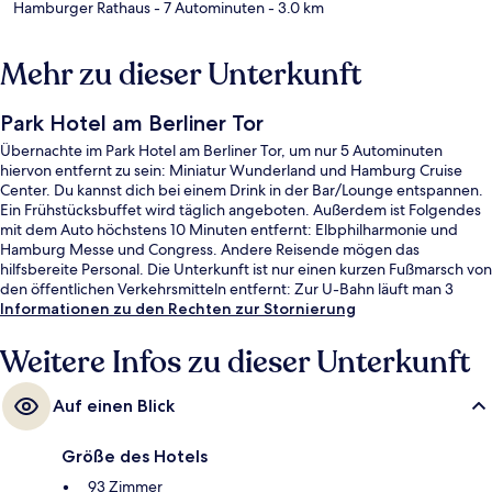
Hamburger Rathaus
- 7 Autominuten
- 3.0 km
Mehr zu dieser Unterkunft
Park Hotel am Berliner Tor
Übernachte im Park Hotel am Berliner Tor, um nur 5 Autominuten
hiervon entfernt zu sein: Miniatur Wunderland und Hamburg Cruise
Center. Du kannst dich bei einem Drink in der Bar/Lounge entspannen.
Ein Frühstücksbuffet wird täglich angeboten. Außerdem ist Folgendes
mit dem Auto höchstens 10 Minuten entfernt: Elbphilharmonie und
Hamburg Messe und Congress. Andere Reisende mögen das
hilfsbereite Personal. Die Unterkunft ist nur einen kurzen Fußmarsch von
den öffentlichen Verkehrsmitteln entfernt: Zur U-Bahn läuft man 3
Minuten (Bahnhof Berliner Tor) bzw. 9 Minuten (U-Bahnhof
Informationen zu den Rechten zur Stornierung
Lohmühlenstraße).
Weitere Infos zu dieser Unterkunft
Auf einen Blick
Größe des Hotels
93 Zimmer