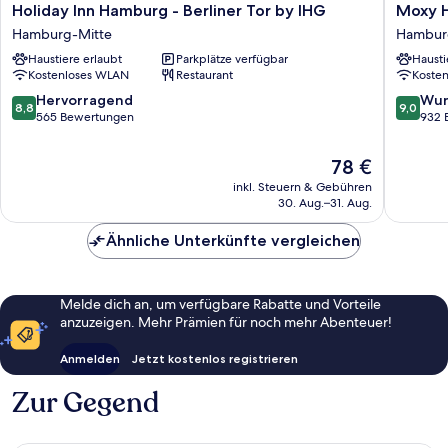
Holiday
Moxy
Holiday Inn Hamburg - Berliner Tor by IHG
Moxy 
Inn
Hambur
Hamburg-Mitte
Hambur
Hamburg
City
Haustiere erlaubt
Parkplätze verfügbar
Hausti
-
Hambur
Kostenloses WLAN
Restaurant
Koste
Berliner
Mitte
Tor
8.8
9.0
Hervorragend
Wun
8,8
9,0
by
von
von
565 Bewertungen
932 
IHG
10,
10,
Hamburg-
Hervorragend,
Wunder
Der
78 €
Mitte
565
932
Preis
inkl. Steuern & Gebühren
Bewertungen
Bewert
beträgt
30. Aug.–31. Aug.
78 €
Ähnliche Unterkünfte vergleichen
Melde dich an, um verfügbare Rabatte und Vorteile
anzuzeigen. Mehr Prämien für noch mehr Abenteuer!
Anmelden
Jetzt kostenlos registrieren
Zur Gegend