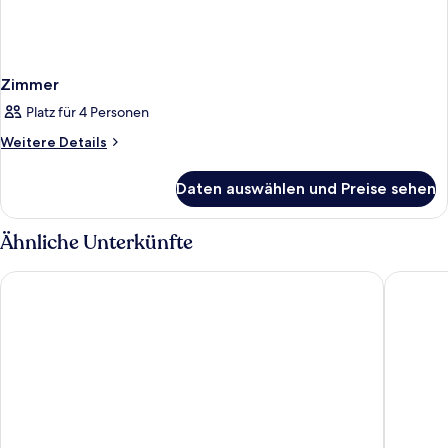
Zimmer
Platz für 4 Personen
Weitere
Weitere Details
Details
für
Daten auswählen und Preise sehen
Zimmer
Ähnliche Unterkünfte
Holiday Inn Hamburg - Berliner Tor by IHG
Moxy Ha