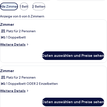
Verfügbare
Alle Zimmer
1 Bett
2 Betten
Filter
für
Anzeige von 6 von 6 Zimmern
Zimmer
Alle
Verdunkelungsvorhänge, schallisolie
9
Zimmer
Fotos
Platz für 2 Personen
für
1 Doppelbett
Zimmer
anzeigen
Weitere
Weitere Details
Details
für
Daten auswählen und Preise sehen
Zimmer
Alle
Verdunkelungsvorhänge, schallisolie
1
Zimmer
Fotos
Platz für 2 Personen
für
1 Doppelbett ODER 2 Einzelbetten
Zimmer
anzeigen
Weitere
Weitere Details
Details
für
Daten auswählen und Preise sehen
Zimmer