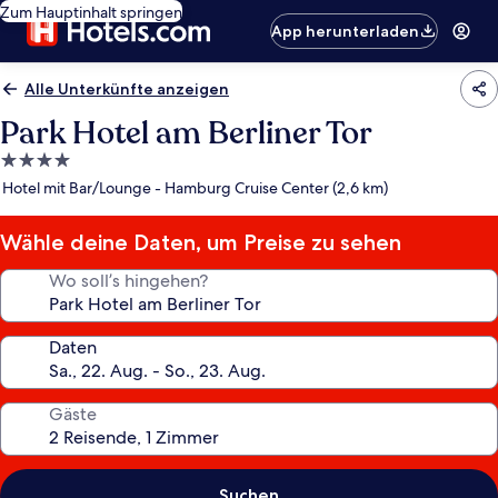
Zum Hauptinhalt springen
App herunterladen
Alle Unterkünfte anzeigen
Park Hotel am Berliner Tor
4.0-
Sterne-
Hotel mit Bar/Lounge - Hamburg Cruise Center (2,6 km)
Unterkunft
Wähle deine Daten, um Preise zu sehen
Wo soll’s hingehen?
Daten
Gäste
Suchen