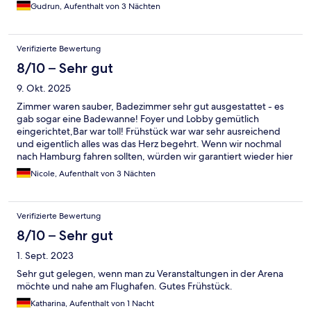
Gudrun, Aufenthalt von 3 Nächten
Verifizierte Bewertung
8/10 – Sehr gut
9. Okt. 2025
Zimmer waren sauber, Badezimmer sehr gut ausgestattet - es
gab sogar eine Badewanne! Foyer und Lobby gemütlich
eingerichtet,Bar war toll! Frühstück war war sehr ausreichend
und eigentlich alles was das Herz begehrt. Wenn wir nochmal
nach Hamburg fahren sollten, würden wir garantiert wieder hier
absteigen. Denn man kommt vom Hotel super mit den
Nicole, Aufenthalt von 3 Nächten
öffentlichen Verkehrsmitteln überall hin
Verifizierte Bewertung
8/10 – Sehr gut
1. Sept. 2023
Sehr gut gelegen, wenn man zu Veranstaltungen in der Arena
möchte und nahe am Flughafen. Gutes Frühstück.
Katharina, Aufenthalt von 1 Nacht