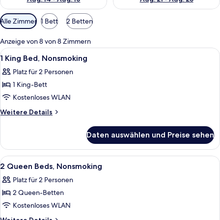
Verfügbare
Alle Zimmer
1 Bett
2 Betten
Filter
für
Anzeige von 8 von 8 Zimmern
Zimmer
Alle
Ein Hotelzimmer mit Bett, Nachttisch,
6
1 King Bed, Nonsmoking
Fotos
Platz für 2 Personen
für
1 King-Bett
1
King
Kostenloses WLAN
Bed,
Weitere
Weitere Details
Nonsmoking
Details
für
anzeigen
Daten auswählen und Preise sehen
1
King
Bed,
Alle
Ein Hotelzimmer mit zwei Betten, ein
14
Nonsmoking
2 Queen Beds, Nonsmoking
Fotos
Platz für 2 Personen
für
2 Queen-Betten
2
Queen
Kostenloses WLAN
Beds,
Weitere