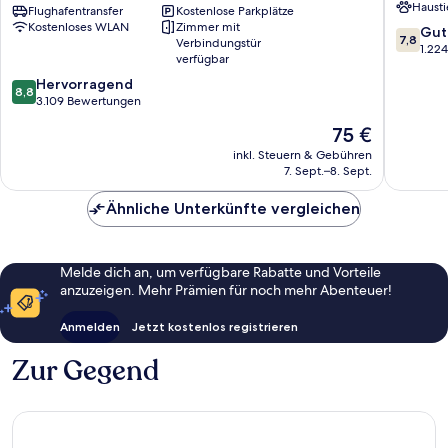
Hausti
Liverpool/Syracuse
Flughafentransfer
Kostenlose Parkplätze
Syracus
Kostenloses WLAN
Zimmer mit
North
7.8
Gut
7,8
Verbindungstür
Airport
von
1.22
verfügbar
Liverpool
10,
8.8
Hervorragend
Gut,
8,8
von
3.109 Bewertungen
1.224
10,
Bewert
Der
75 €
Hervorragend,
Preis
3.109
inkl. Steuern & Gebühren
beträgt
7. Sept.–8. Sept.
Bewertungen
75 €
Ähnliche Unterkünfte vergleichen
Melde dich an, um verfügbare Rabatte und Vorteile
anzuzeigen. Mehr Prämien für noch mehr Abenteuer!
Anmelden
Jetzt kostenlos registrieren
Zur Gegend