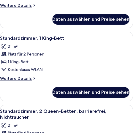
Nichtraucher
Weitere
Weitere Details
anzeigen
Details
für
Daten auswählen und Preise sehen
Standardzimmer,
2 Queen-
Betten,
Alle
Ein großes Bett mit weißer Bettwäsche
11
Nichtraucher
Standardzimmer, 1 King-Bett
Fotos
21 m²
für
Platz für 2 Personen
Standardzimmer,
1 King-
1 King-Bett
Bett
Kostenloses WLAN
anzeigen
Weitere
Weitere Details
Details
für
Daten auswählen und Preise sehen
Standardzimmer,
1 King-
Bett
Alle
Ein Hotelzimmer mit zwei Betten, jew
14
Standardzimmer, 2 Queen-Betten, barrierefrei,
Fotos
Nichtraucher
für
21 m²
Standardzimmer,