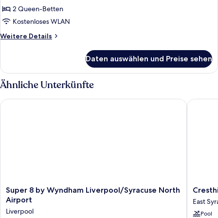
(Upgrade)
2 Queen-Betten
Zimmer,
2 Queen-
Kostenloses WLAN
Betten,
Weitere
Weitere Details
Nichtraucher
Details
für
anzeigen
Daten auswählen und Preise sehen
Zimmer,
2 Queen-
Betten,
Ähnliche Unterkünfte
Nichtraucher
Super 8 by Wyndham Liverpool/Syracuse North Airport
Cresthill
Super
Cresthill
Super 8 by Wyndham Liverpool/Syracuse North
Cresthi
8
Suites
Airport
East Sy
by
Syracus
Liverpool
Pool
Wyndham
East