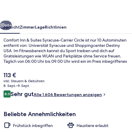
Suites
Syracuse-
Carrier
rück
Weiter
Circle
60+
Übersicht
Zimmer
Lage
Richtlinien
Comfort Inn & Suites Syracuse-Carrier Circle ist nur 10 Autominuten
entfernt von: Universität Syracuse und Shoppingcenter Destiny
USA. Im Fitnessbereich kannst du Sport treiben und dich auf
Gratisleistungen wie WLAN und Parkplätze ohne Service freuen.
Täglich von 06:00 Uhr bis 09:00 Uhr wird ein im Preis inbegriffenes
Frühstücksbuffet serviert. Außerdem ist Folgendes mit dem Auto
höchstens 10 Minuten entfernt: The Oncenter und Landmark
Der
113 €
Theatre. Die bequemen Betten und das hilfsbereite Personal
aktuelle
inkl. Steuern & Gebühren
erhalten tolle Bewertungen von anderen Reisenden.
Preis
8. Sept.–9. Sept.
Lobby
beträgt
Bewertungen
Sehr gut
8,0
Alle 1.606 Bewertungen anzeigen
113 €.
8,0 von 10.
Beliebte Annehmlichkeiten
Frühstück inbegriffen
Haustiere erlaubt