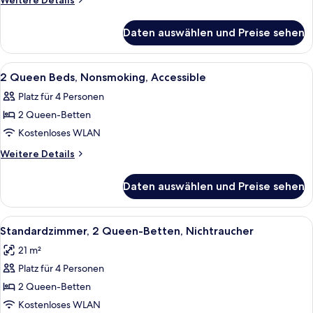
Weitere Details
Nonsmoking
Details
für
anzeigen
Daten auswählen und Preise sehen
2
Queen
Beds,
Alle
Ein Hotelzimmer mit zwei Betten, ein
10
Nonsmoking
2 Queen Beds, Nonsmoking, Accessible
Fotos
Platz für 4 Personen
für
2 Queen-Betten
2
Queen
Kostenloses WLAN
Beds,
Weitere
Weitere Details
Nonsmoking,
Details
für
Accessible
Daten auswählen und Preise sehen
2
anzeigen
Queen
Beds,
Alle
Ein Hotelzimmer mit zwei Betten, jew
14
Nonsmoking,
Standardzimmer, 2 Queen-Betten, Nichtraucher
Fotos
Accessible
21 m²
für
Platz für 4 Personen
Standardzimmer,
2 Queen-
2 Queen-Betten
Betten,
Kostenloses WLAN