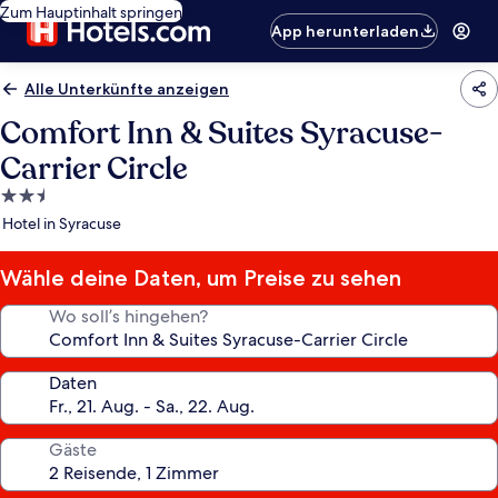
Zum Hauptinhalt springen
App herunterladen
Alle Unterkünfte anzeigen
Comfort Inn & Suites Syracuse-
Carrier Circle
2.5-
Sterne-
Hotel in Syracuse
Unterkunft
Wähle deine Daten, um Preise zu sehen
Wo soll’s hingehen?
Daten
Gäste