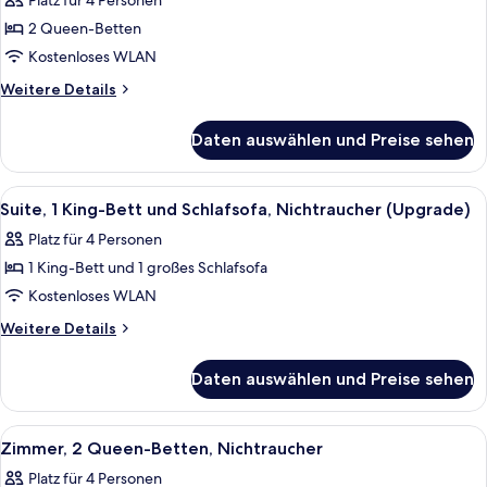
Platz für 4 Personen
2 Queen-
2 Queen-Betten
Betten,
barrierefrei,
Kostenloses WLAN
Nichtraucher
Weitere
Weitere Details
anzeigen
Details
für
Daten auswählen und Preise sehen
Standardzimmer,
2 Queen-
Betten,
Alle
Ein Hotelzimmer mit einem großen Bett
8
barrierefrei,
Suite, 1 King-Bett und Schlafsofa, Nichtraucher (Upgrade)
Fotos
Nichtraucher
Platz für 4 Personen
für
1 King-Bett und 1 großes Schlafsofa
Suite,
1 King-
Kostenloses WLAN
Bett
Weitere
Weitere Details
und
Details
für
Schlafsofa,
Daten auswählen und Preise sehen
Suite,
Nichtraucher
1 King-
(Upgrade)
Bett
Alle
Ein Hotelzimmer mit zwei Betten, jew
6
anzeigen
und
Zimmer, 2 Queen-Betten, Nichtraucher
Fotos
Schlafsofa,
Platz für 4 Personen
Nichtraucher
für