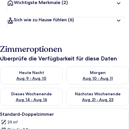
Wichtigste Merkmale
(2)
Sich wie zu Hause fühlen
(6)
Zimmeroptionen
Überprüfe die Verfügbarkeit für diese Daten
Überprüfe die Verfügbarkeit für heute Nacht, Aug. 9 - Aug. 10
Überprüfe die Verfügbarkeit fü
Heute Nacht
Morgen
Aug. 9 - Aug. 10
Aug. 10 - Aug. 11
Überprüfe die Verfügbarkeit für dieses Wochenende, Aug. 14 -
Überprüfe die Verfügbarkeit f
Dieses Wochenende
Nächstes Wochenende
Aug. 14 - Aug. 16
Aug. 21 - Aug. 23
Alle
Ein modernes Hotelzimmer mit einem g
7
Standard-Doppelzimmer
Fotos
29 m²
für