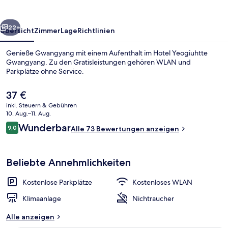
rück
Weiter
22+
Übersicht
Zimmer
Lage
Richtlinien
Genieße Gwangyang mit einem Aufenthalt im Hotel Yeogiuhtte
Gwangyang. Zu den Gratisleistungen gehören WLAN und
Parkplätze ohne Service.
Der
37 €
aktuelle
inkl. Steuern & Gebühren
Preis
10. Aug.–11. Aug.
beträgt
Bewertungen
Wunderbar
9,0
Alle 73 Bewertungen anzeigen
37 €.
9,0 von 10.
Standard-Doppelzimmer | Verdunkelun
Beliebte Annehmlichkeiten
Kostenlose Parkplätze
Kostenloses WLAN
Klimaanlage
Nichtraucher
Alle anzeigen