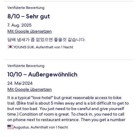
Verifizierte Bewertung
8/10 – Sehr gut
7. Aug. 2025
Mit Google übersetzen
담배 냄새가 좀 없었으면 좋을것 같습니다.
YOUNG SUK, Aufenthalt von 1 Nacht
Verifizierte Bewertung
10/10 – Außergewöhnlich
24. Mai 2024
Mit Google übersetzen
It is a typical "love hotel" but great reasonable access to bike
trail. (Bike trail is about 5 miles away and is a bit difficult to get to
but not too bad. You just need to be careful and give yourself
time.) Condition of room is great. To check in, you need to call
on phone next to restaurant entrance. Then you get a number
and you can put your bike in garage. You need to push buttons
Augustus, Aufenthalt von 1 Nacht
to get in and out. But the proprietor was super helpful. They
have that clothes styling system which is useful for drying