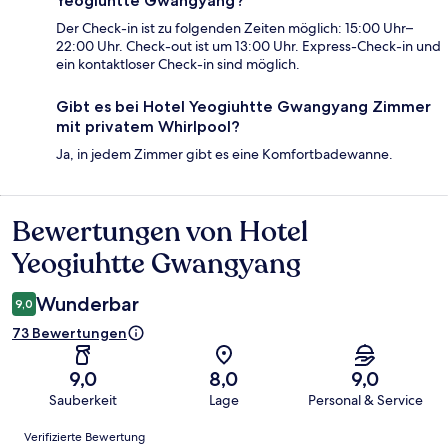
Yeogiuhtte Gwangyang?
Der Check-in ist zu folgenden Zeiten möglich: 15:00 Uhr–
22:00 Uhr. Check-out ist um 13:00 Uhr. Express-Check-in und
ein kontaktloser Check-in sind möglich.
Gibt es bei Hotel Yeogiuhtte Gwangyang Zimmer
mit privatem Whirlpool?
Ja, in jedem Zimmer gibt es eine Komfortbadewanne.
Bewertungen von Hotel
Bewertungen
Yeogiuhtte Gwangyang
Wunderbar
9,0
73 Bewertungen
9,0
8,0
9,0
Sauberkeit
Lage
Personal & Service
Bewertungen
Verifizierte Bewertung