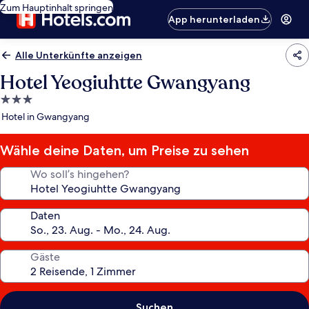
Zum Hauptinhalt springen
App herunterladen
Alle Unterkünfte anzeigen
Hotel Yeogiuhtte Gwangyang
3.0-
Sterne-
Hotel in Gwangyang
Unterkunft
Wähle deine Daten, um Preise zu sehen
Wo soll’s hingehen?
Daten
Gäste
Suchen