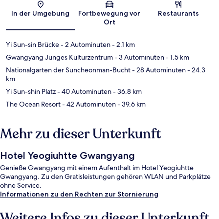
Karte
In der Umgebung
Fortbewegung vor
Restaurants
Ort
Yi Sun-sin Brücke
- 2 Autominuten
- 2.1 km
Gwangyang Junges Kulturzentrum
- 3 Autominuten
- 1.5 km
Nationalgarten der Suncheonman-Bucht
- 28 Autominuten
- 24.3
km
Yi Sun-shin Platz
- 40 Autominuten
- 36.8 km
The Ocean Resort
- 42 Autominuten
- 39.6 km
Mehr zu dieser Unterkunft
Hotel Yeogiuhtte Gwangyang
Genieße Gwangyang mit einem Aufenthalt im Hotel Yeogiuhtte
Gwangyang. Zu den Gratisleistungen gehören WLAN und Parkplätze
ohne Service.
Informationen zu den Rechten zur Stornierung
Weitere Infos zu dieser Unterkunft