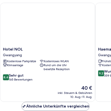
Hotel NOL
Haemaru
Hotel
Haemar
Hotel NOL
Haema
NOL
Hotel
Gwangyang
Gwangy
Gwangyang
Gwangy
Kostenlose Parkplätze
Kostenloses WLAN
Frühst
Klimaanlage
Rund um die Uhr
Koste
besetzte Rezeption
9.2
Wun
9,2
8.4
Sehr gut
von
359 
8,4
von
165 Bewertungen
10,
10,
Wunder
Der
40 €
Sehr
359
Preis
gut,
inkl. Steuern & Gebühren
Bewert
beträgt
10. Aug.–11. Aug.
165
40 €
Bewertungen
Ähnliche Unterkünfte vergleichen