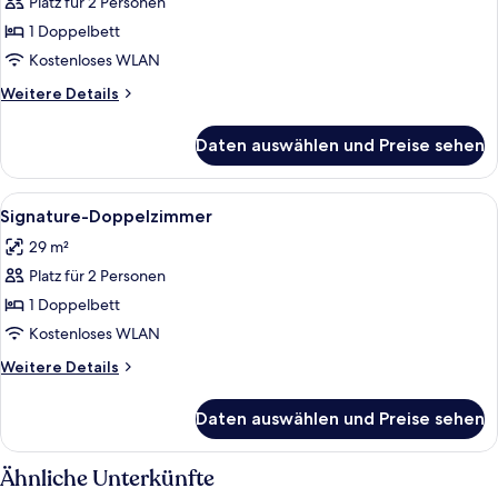
Platz für 2 Personen
Standard-
Doppelzimmer
1 Doppelbett
anzeigen
Kostenloses WLAN
Weitere
Weitere Details
Details
für
Daten auswählen und Preise sehen
Standard-
Doppelzimmer
Alle
Ein Hotelzimmer mit einem Bett, eine
5
Signature-Doppelzimmer
Fotos
29 m²
für
Platz für 2 Personen
Signature-
Doppelzimmer
1 Doppelbett
anzeigen
Kostenloses WLAN
Weitere
Weitere Details
Details
für
Daten auswählen und Preise sehen
Signature-
Doppelzimmer
Ähnliche Unterkünfte