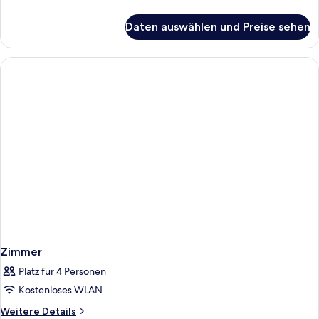
Details
für
Daten auswählen und Preise sehen
Zimmer
Zimmer
Platz für 4 Personen
Kostenloses WLAN
Weitere
Weitere Details