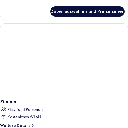
Details
für
Daten auswählen und Preise sehen
Petit
Double
Room
Zimmer
Platz für 4 Personen
Kostenloses WLAN
Weitere
Weitere Details