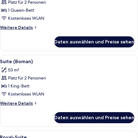
Platz für 2 Personen
Standard-
Doppelzimmer
1 Queen-Bett
anzeigen
Kostenloses WLAN
Weitere
Weitere Details
Details
für
Daten auswählen und Preise sehen
Standard-
Doppelzimmer
Alle
Suite (Boman) | Wohnbereich | 50-Zo
7
Suite (Boman)
Fotos
53 m²
für
Platz für 2 Personen
Suite
(Boman)
1 King-Bett
anzeigen
Kostenloses WLAN
Weitere
Weitere Details
Details
für
Daten auswählen und Preise sehen
Suite
(Boman)
Alle
Ein gerahmtes Kunstwerk an der Wand
6
Royal-Suite