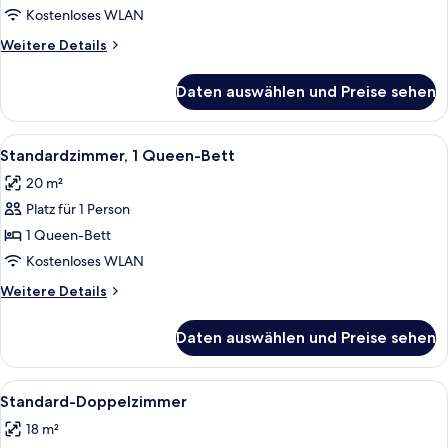
1 King-
Kostenloses WLAN
Bett
Weitere
Weitere Details
anzeigen
Details
für
Daten auswählen und Preise sehen
Superior-
Zimmer,
1 King-
Alle
Ein Hotelzimmer mit einem großen Bet
10
Bett
Standardzimmer, 1 Queen-Bett
Fotos
20 m²
für
Platz für 1 Person
Standardzimmer,
1
1 Queen-Bett
Queen-
Kostenloses WLAN
Bett
Weitere
Weitere Details
anzeigen
Details
für
Daten auswählen und Preise sehen
Standardzimmer,
1
Queen-
Alle
Ein Hotelzimmer mit einem großen Bet
6
Bett
Standard-Doppelzimmer
Fotos
18 m²
für