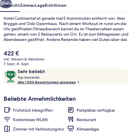
181+
Übersicht
Zimmer
Lage
Richtlinien
Hotel Continental ist gerade mal 5 Autominuten entfernt von: Aker
Brygge und Oslo Opernhaus. Nach einem Workout im rund um die
Uhr geöffneten Fitnessbereich kannst du im Theatercafeen essen
gehen, einem von 2 Restaurants vor Ort. Es ist zum Mittagessen und
Abendessen geöffnet. Andere Reisende haben viel Gutes über das
hilfsbereite Personal zu berichten. Die Unterkunft ist nur einen
kurzen Fußmarsch von den öffentlichen Verkehrsmitteln entfernt:
Der
422 €
Bis zur U-Bahn sind es wenige Schritte (Straßenbahnhaltestelle
aktuelle
inkl. Steuern & Gebühren
Nationaltheatret) bzw. 6 Minuten (Stadtbahnhaltestelle
Preis
7. Sept.–8. Sept.
Slottsparken).
Fassade der Unterkunft
beträgt
Bewertungen
9,6
Sehr beliebt
422 €.
T
von
Top bewertet
o
Alle 1.000 Bewertungen anzeigen
10,
p
Sehr
beliebt
Beliebte Annehmlichkeiten
b
e
w
Frühstück inbegriffen
Parkplätze verfügbar
e
r
Kostenloses WLAN
Restaurant
t
Zimmer mit Verbindungstür
Klimaanlage
e