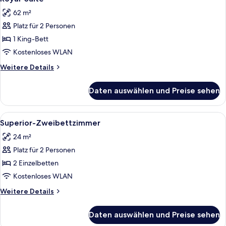
Fotos
62 m²
für
Platz für 2 Personen
Royal-
Suite
1 King-Bett
anzeigen
Kostenloses WLAN
Weitere
Weitere Details
Details
für
Daten auswählen und Preise sehen
Royal-
Suite
Alle
Ein Hotelzimmer mit zwei Betten, ein
4
Superior-Zweibettzimmer
Fotos
24 m²
für
Platz für 2 Personen
Superior-
Zweibettzimmer
2 Einzelbetten
anzeigen
Kostenloses WLAN
Weitere
Weitere Details
Details
für
Daten auswählen und Preise sehen
Superior-