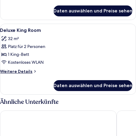
Details
für
Daten auswählen und Preise sehen
Zimmer
Alle
Ein Hotelzimmer mit einem großen Bet
5
Deluxe King Room
Fotos
32 m²
für
Platz für 2 Personen
Deluxe
King
1 King-Bett
Room
Kostenloses WLAN
anzeigen
Weitere
Weitere Details
Details
für
Daten auswählen und Preise sehen
Deluxe
King
Room
Ähnliche Unterkünfte
Grand Hotel Oslo by Scandic
THE THI