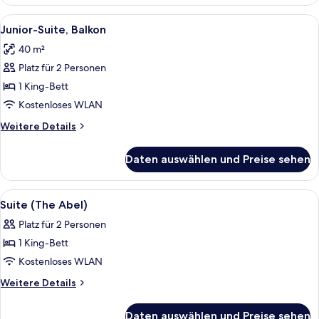
Zweibettzimmer
Alle
Ein Balkon mit Korbstühlen und einem
9
Junior-Suite, Balkon
Fotos
40 m²
für
Platz für 2 Personen
Junior-
Suite,
1 King-Bett
Balkon
Kostenloses WLAN
anzeigen
Weitere
Weitere Details
Details
für
Daten auswählen und Preise sehen
Junior-
Suite,
Balkon
Alle
Ein modernes Hotelzimmer mit gelben
9
Suite (The Abel)
Fotos
Platz für 2 Personen
für
1 King-Bett
Suite
(The
Kostenloses WLAN
Abel)
Weitere
Weitere Details
anzeigen
Details
für
Daten auswählen und Preise sehen