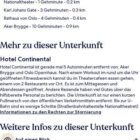
Nationaltheater
- 1 Gehminute
- 0.2 km
Karl Johans Gate
- 3 Gehminuten
- 0.3 km
Rathaus von Oslo
- 4 Gehminuten
- 0.4 km
Aker Brygge
- 10 Gehminuten
- 0.9 km
Mehr zu dieser Unterkunft
Hotel Continental
Hotel Continental ist gerade mal 5 Autominuten entfernt von: Aker
Brygge und Oslo Opernhaus. Nach einem Workout im rund um die Uhr
geöffneten Fitnessbereich kannst du im Theatercafeen essen gehen,
einem von 2 Restaurants vor Ort. Es ist zum Mittagessen und
Abendessen geöffnet. Andere Reisende haben viel Gutes über das
hilfsbereite Personal zu berichten. Die Unterkunft ist nur einen kurzen
Fußmarsch von den öffentlichen Verkehrsmitteln entfernt: Bis zur U-
Bahn sind es wenige Schritte (Straßenbahnhaltestelle Nationaltheatret)
bzw. 6 Minuten (Stadtbahnhaltestelle Slottsparken).
Informationen zu den Rechten zur Stornierung
Weitere Infos zu dieser Unterkunft
Auf einen Blick