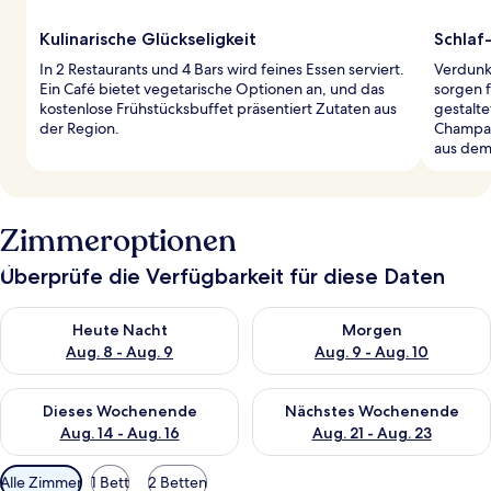
Kulinarische Glückseligkeit
Schlaf
In 2 Restaurants und 4 Bars wird feines Essen serviert.
Verdunk
Ein Café bietet vegetarische Optionen an, und das
sorgen f
kostenlose Frühstücksbuffet präsentiert Zutaten aus
gestalte
der Region.
Champagn
aus dem
Zimmeroptionen
Überprüfe die Verfügbarkeit für diese Daten
Überprüfe die Verfügbarkeit für heute Nacht, Aug. 8 - Aug. 9.
Überprüfe die Verfügbarkeit f
Heute Nacht
Morgen
Aug. 8 - Aug. 9
Aug. 9 - Aug. 10
Überprüfe die Verfügbarkeit für dieses Wochenende, Aug. 14 -
Überprüfe die Verfügbarkeit f
Dieses Wochenende
Nächstes Wochenende
Aug. 14 - Aug. 16
Aug. 21 - Aug. 23
Verfügbare
Alle Zimmer
1 Bett
2 Betten