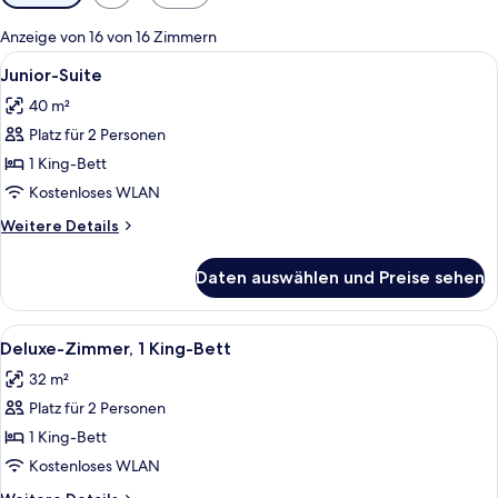
Filter
für
Anzeige von 16 von 16 Zimmern
Zimmer
Alle
Ein Hotelzimmer mit einem großen Bet
15
Junior-Suite
Fotos
40 m²
für
Platz für 2 Personen
Junior-
Suite
1 King-Bett
anzeigen
Kostenloses WLAN
Weitere
Weitere Details
Details
für
Daten auswählen und Preise sehen
Junior-
Suite
Alle
Ein modernes Hotelzimmer mit einem 
10
Deluxe-Zimmer, 1 King-Bett
Fotos
32 m²
für
Platz für 2 Personen
Deluxe-
Zimmer,
1 King-Bett
1 King-
Kostenloses WLAN
Bett
Weitere