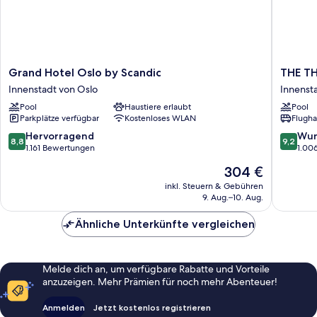
Grand
THE
Grand Hotel Oslo by Scandic
THE TH
Hotel
THIEF
Innenstadt von Oslo
Innenst
Oslo
Innenst
Pool
Haustiere erlaubt
Pool
by
von
Parkplätze verfügbar
Kostenloses WLAN
Flugha
Scandic
Oslo
Innenstadt
8.8
9.2
Hervorragend
Wun
8,8
9,2
von
von
von
1.161 Bewertungen
1.00
Oslo
10,
10,
Der
304 €
Hervorragend,
Wunder
Preis
1.161
1.006
inkl. Steuern & Gebühren
beträgt
9. Aug.–10. Aug.
Bewertungen
Bewert
304 €
Ähnliche Unterkünfte vergleichen
Melde dich an, um verfügbare Rabatte und Vorteile
anzuzeigen. Mehr Prämien für noch mehr Abenteuer!
Anmelden
Jetzt kostenlos registrieren