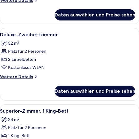
Weitere Details
anzeigen
Details
für
Daten auswählen und Preise sehen
Deluxe-
Zimmer,
1 King-
Alle
Ein Hotelzimmer mit einem großen Bet
7
Bett
Deluxe-Zweibettzimmer
Fotos
32 m²
für
Platz für 2 Personen
Deluxe-
Zweibettzimmer
2 Einzelbetten
anzeigen
Kostenloses WLAN
Weitere
Weitere Details
Details
für
Daten auswählen und Preise sehen
Deluxe-
Zweibettzimmer
Alle
Ein Hotelzimmer mit einem großen Bett
7
Superior-Zimmer, 1 King-Bett
Fotos
24 m²
für
Platz für 2 Personen
Superior-
Zimmer,
1 King-Bett