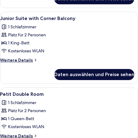
Suite
(The
Abel)
Alle
Ein stilvoll eingerichtetes Hotelzimme
8
Junior Suite with Corner Balcony
Fotos
1 Schlafzimmer
für
Platz für 2 Personen
Junior
Suite
1 King-Bett
with
Kostenloses WLAN
Corner
Weitere
Weitere Details
Balcony
Details
anzeigen
für
Daten auswählen und Preise sehen
Junior
Suite
with
Alle
Ein Hotelzimmer mit einem Bett, eine
4
Corner
Petit Double Room
Fotos
Balcony
1 Schlafzimmer
für
Platz für 2 Personen
Petit
Double
1 Queen-Bett
Room
Kostenloses WLAN
anzeigen
Weitere
Weitere Details