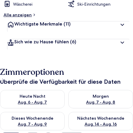
Wäscherei
Ski-Einrichtungen
e
t
Alle anzeigen
Wichtigste Merkmale
(11)
Sich wie zu Hause fühlen
(6)
Zimmeroptionen
Überprüfe die Verfügbarkeit für diese Daten
Überprüfe die Verfügbarkeit für heute Nacht, Aug. 6 - Aug. 7.
Überprüfe die Verfügbarkeit f
Heute Nacht
Morgen
Aug. 6 - Aug. 7
Aug. 7 - Aug. 8
Überprüfe die Verfügbarkeit für dieses Wochenende, Aug. 7 - 
Überprüfe die Verfügbarkeit f
Dieses Wochenende
Nächstes Wochenende
Aug. 7 - Aug. 9
Aug. 14 - Aug. 16