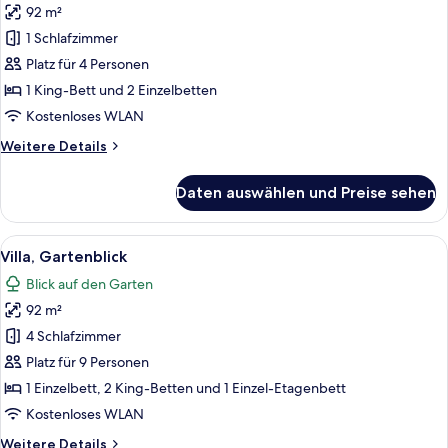
92 m²
Deluxe-
Suite
1 Schlafzimmer
anzeigen
Platz für 4 Personen
1 King-Bett und 2 Einzelbetten
Kostenloses WLAN
Weitere
Weitere Details
Details
für
Daten auswählen und Preise sehen
Deluxe-
Suite
Alle
Ein kleines Zimmer mit einem Einzelbe
8
Villa, Gartenblick
Fotos
Blick auf den Garten
für
92 m²
Villa,
Gartenblick
4 Schlafzimmer
anzeigen
Platz für 9 Personen
1 Einzelbett, 2 King-Betten und 1 Einzel-Etagenbett
Kostenloses WLAN
Weitere
Weitere Details