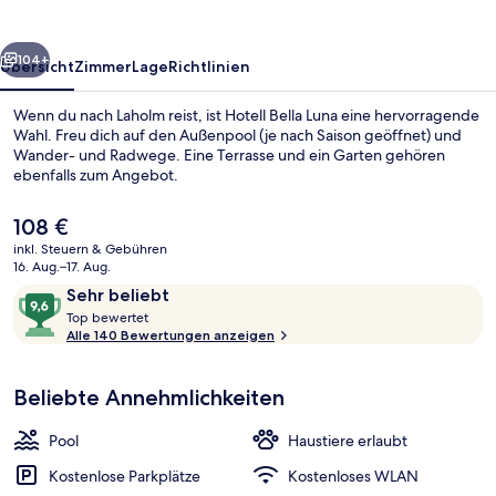
rück
Weiter
104+
Übersicht
Zimmer
Lage
Richtlinien
Wenn du nach Laholm reist, ist Hotell Bella Luna eine hervorragende
Wahl. Freu dich auf den Außenpool (je nach Saison geöffnet) und
Wander- und Radwege. Eine Terrasse und ein Garten gehören
ebenfalls zum Angebot.
Der
108 €
aktuelle
inkl. Steuern & Gebühren
Preis
16. Aug.–17. Aug.
beträgt
Bewertungen
9,6
Sehr beliebt
Blick von der Unterkunft
108 €.
T
von
Top bewertet
o
Alle 140 Bewertungen anzeigen
10,
p
Sehr
beliebt
Beliebte Annehmlichkeiten
b
e
w
Pool
Haustiere erlaubt
e
r
Kostenlose Parkplätze
Kostenloses WLAN
t