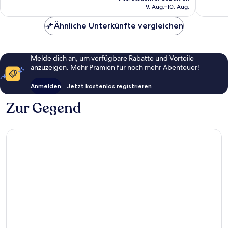
beträgt
9. Aug.–10. Aug.
Bewertungen
581
153 €
Bewert
Ähnliche Unterkünfte vergleichen
Melde dich an, um verfügbare Rabatte und Vorteile
anzuzeigen. Mehr Prämien für noch mehr Abenteuer!
Anmelden
Jetzt kostenlos registrieren
Zur Gegend