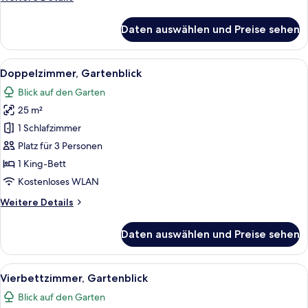
Details
für
Daten auswählen und Preise sehen
Villa,
Gartenblick
Alle
Ein Hotelzimmer mit einem Bett, zwe
8
Doppelzimmer, Gartenblick
Fotos
Blick auf den Garten
für
25 m²
Doppelzimmer,
Gartenblick
1 Schlafzimmer
anzeigen
Platz für 3 Personen
1 King-Bett
Kostenloses WLAN
Weitere
Weitere Details
Details
für
Daten auswählen und Preise sehen
Doppelzimmer,
Gartenblick
Alle
Ein Hotelzimmer mit einem großen Be
10
Vierbettzimmer, Gartenblick
Fotos
Blick auf den Garten
für