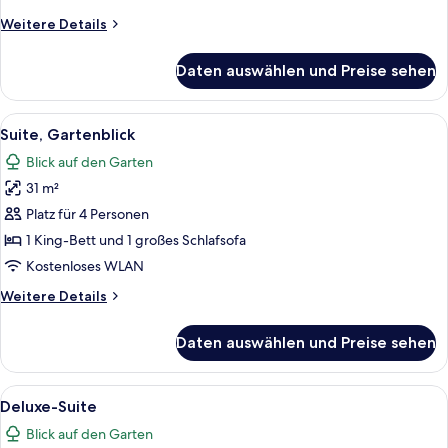
Weitere
Weitere Details
Details
für
Daten auswählen und Preise sehen
Zweibettzimmer,
Gartenblick
Alle
Ein Hotelzimmer mit Holzboden, einem 
10
Suite, Gartenblick
Fotos
Blick auf den Garten
für
31 m²
Suite,
Gartenblick
Platz für 4 Personen
anzeigen
1 King-Bett und 1 großes Schlafsofa
Kostenloses WLAN
Weitere
Weitere Details
Details
für
Daten auswählen und Preise sehen
Suite,
Gartenblick
Alle
Ein Hotelzimmer mit einem Bett, zwei 
19
Deluxe-Suite
Fotos
Blick auf den Garten
für