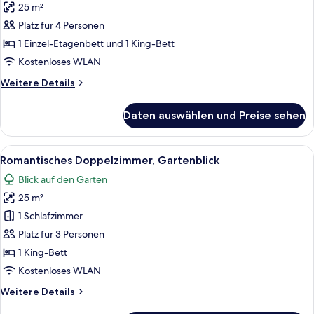
25 m²
Vierbettzimmer,
Gartenblick
Platz für 4 Personen
anzeigen
1 Einzel-Etagenbett und 1 King-Bett
Kostenloses WLAN
Weitere
Weitere Details
Details
für
Daten auswählen und Preise sehen
Vierbettzimmer,
Gartenblick
Alle
Ein Schlafzimmer mit einem Himmelbet
5
Romantisches Doppelzimmer, Gartenblick
Fotos
Blick auf den Garten
für
25 m²
Romantisches
Doppelzimmer,
1 Schlafzimmer
Gartenblick
Platz für 3 Personen
anzeigen
1 King-Bett
Kostenloses WLAN
Weitere
Weitere Details
Details