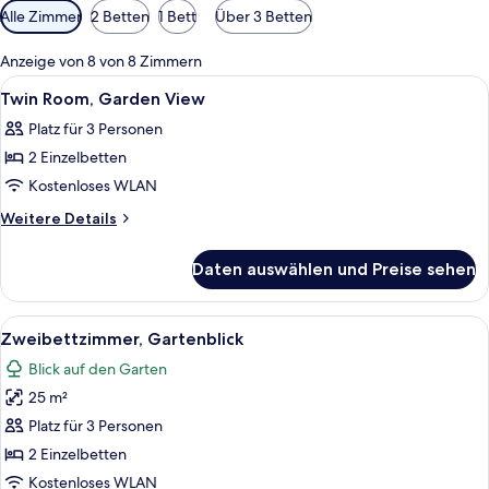
Verfügbare
Alle Zimmer
2 Betten
1 Bett
Über 3 Betten
Filter
für
Anzeige von 8 von 8 Zimmern
Zimmer
Alle
Ein Hotelzimmer mit Bett, Nachttisch
5
Twin Room, Garden View
Fotos
Platz für 3 Personen
für
2 Einzelbetten
Twin
Room,
Kostenloses WLAN
Garden
Weitere
Weitere Details
View
Details
für
anzeigen
Daten auswählen und Preise sehen
Twin
Room,
Garden
Alle
Ein Hotelzimmer mit einem Bett, zwe
7
View
Zweibettzimmer, Gartenblick
Fotos
Blick auf den Garten
für
25 m²
Zweibettzimmer,
Gartenblick
Platz für 3 Personen
anzeigen
2 Einzelbetten
Kostenloses WLAN