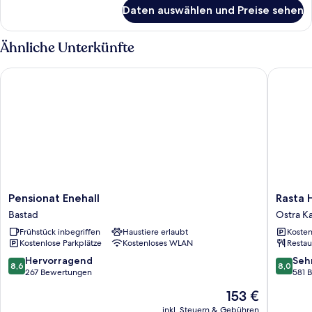
für
Daten auswählen und Preise sehen
Romantisches
Doppelzimmer,
Gartenblick
Ähnliche Unterkünfte
Pensionat Enehall
Rasta Ha
Pensionat
Rasta
Pensionat Enehall
Rasta 
Enehall
Halland
Bastad
Ostra K
Bastad
Ostra
Frühstück inbegriffen
Haustiere erlaubt
Kosten
Karup
Kostenlose Parkplätze
Kostenloses WLAN
Restau
8.6
8.0
Hervorragend
Seh
8,6
8,0
von
von
267 Bewertungen
581 
10,
10,
Der
153 €
Hervorragend,
Sehr
Preis
267
gut,
inkl. Steuern & Gebühren