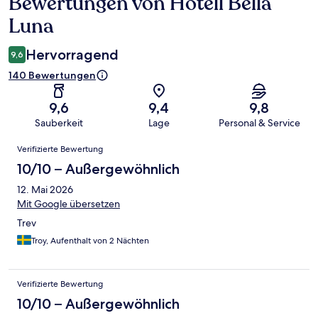
Bewertungen von Hotell Bella
Bewertungen
Luna
Hervorragend
9,6
140 Bewertungen
9,6
9,4
9,8
Sauberkeit
Lage
Personal & Service
Bewertungen
Verifizierte Bewertung
10/10 – Außergewöhnlich
12. Mai 2026
Mit Google übersetzen
Trev
Troy, Aufenthalt von 2 Nächten
Verifizierte Bewertung
10/10 – Außergewöhnlich