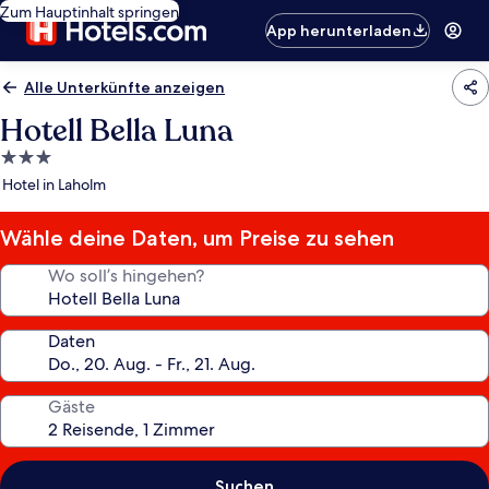
Zum Hauptinhalt springen
App herunterladen
Alle Unterkünfte anzeigen
Hotell Bella Luna
3.0-
Sterne-
Hotel in Laholm
Unterkunft
Wähle deine Daten, um Preise zu sehen
Wo soll’s hingehen?
Daten
Gäste
Suchen