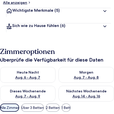
Alle anzeigen
Wichtigste Merkmale
(5)
Sich wie zu Hause fühlen
(6)
Zimmeroptionen
Überprüfe die Verfügbarkeit für diese Daten
Überprüfe die Verfügbarkeit für heute Nacht, Aug. 6 - Aug. 7.
Überprüfe die Verfügbarkeit f
Heute Nacht
Morgen
Aug. 6 - Aug. 7
Aug. 7 - Aug. 8
Überprüfe die Verfügbarkeit für dieses Wochenende, Aug. 7 - 
Überprüfe die Verfügbarkeit f
Dieses Wochenende
Nächstes Wochenende
Aug. 7 - Aug. 9
Aug. 14 - Aug. 16
Verfügbare
Alle Zimmer
Über 3 Betten
2 Betten
1 Bett
Filter