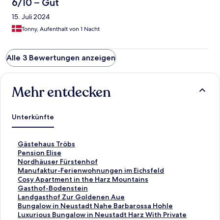
6/10 – Gut
15. Juli 2024
Tonny, Aufenthalt von 1 Nacht
Alle 3 Bewertungen anzeigen
Mehr entdecken
Unterkünfte
L
Gästehaus Tröbs
i
L
Pension Elise
n
i
L
Nordhäuser Fürstenhof
k
n
i
L
Manufaktur-Ferienwohnungen im Eichsfeld
,
k
n
i
L
Cosy Apartment in the Harz Mountains
d
,
k
n
i
L
Gasthof-Bodenstein
e
d
,
k
n
i
L
Landgasthof Zur Goldenen Aue
r
e
d
,
k
n
i
L
Bungalow in Neustadt Nahe Barbarossa Hohle
d
r
e
d
,
k
n
i
L
Luxurious Bungalow in Neustadt Harz With Private