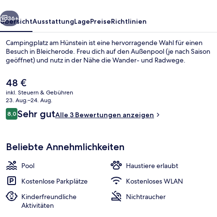
rück
Weiter
36+
Übersicht
Ausstattung
Lage
Preise
Richtlinien
Campingplatz am Hünstein ist eine hervorragende Wahl für einen
Besuch in Bleicherode. Freu dich auf den Außenpool (je nach Saison
geöffnet) und nutz in der Nähe die Wander- und Radwege.
Der
48 €
aktuelle
inkl. Steuern & Gebühren
Preis
23. Aug.–24. Aug.
beträgt
Bewertungen
Sehr gut
8,0
Alle 3 Bewertungen anzeigen
48 €.
8,0 von 10.
Bungalow (big - incl. cleaning fee 40 
Beliebte Annehmlichkeiten
Pool
Haustiere erlaubt
Kostenlose Parkplätze
Kostenloses WLAN
Kinderfreundliche
Nichtraucher
Aktivitäten