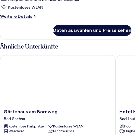
Campingfass
EUR)
(inkl.
Kostenloses WLAN
Reinigungsgebühr
Weitere
Weitere Details
10
Details
für
EUR)
Daten auswählen und Preise sehen
Campingfass
anzeigen
(inkl.
Reinigungsgebühr
Ähnliche Unterkünfte
10
EUR)
Gästehaus am Bornweg
Hotel He
Gästehaus
Hotel
Gästehaus am Bornweg
Hotel 
am
Heikenb
Bad Sachsa
Bad Lau
Bornweg
Bad
Kostenlose Parkplätze
Kostenloses WLAN
Pool
Bad
Lauterb
Wäscherei
Nichtraucher
Flugha
Sachsa