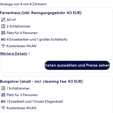
für
Anzeige von 4 von 4 Zimmern
Zimmer
Alle
Ferienhaus (inkl. Reinigungsgebühr 4
7
Ferienhaus (inkl. Reinigungsgebühr 40 EUR)
Fotos
60 m²
für
2 Schlafzimmer
Ferienhaus
(inkl.
Platz für 6 Personen
Reinigungsgebühr
4 Einzelbetten und 1 großes Schlafsofa
40
Kostenloses WLAN
EUR)
Weitere
Weitere Details
anzeigen
Details
für
Daten auswählen und Preise sehen
Ferienhaus
(inkl.
Reinigungsgebühr
Alle
Bungalow (small - incl. cleaning fee 
6
40
Bungalow (small - incl. cleaning fee 40 EUR)
Fotos
EUR)
1 Schlafzimmer
für
Platz für 3 Personen
Bungalow
(small
1 Einzelbett und 1 Einzel-Etagenbett
-
Kostenloses WLAN