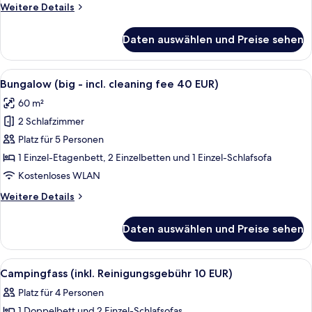
incl.
Weitere
Weitere Details
cleaning
Details
fee
für
Daten auswählen und Preise sehen
Bungalow
40
(small
EUR)
-
Alle
Bungalow (big - incl. cleaning fee 40
anzeigen
12
incl.
Bungalow (big - incl. cleaning fee 40 EUR)
Fotos
cleaning
60 m²
fee
für
40
2 Schlafzimmer
Bungalow
EUR)
(big
Platz für 5 Personen
-
1 Einzel-Etagenbett, 2 Einzelbetten und 1 Einzel-Schlafsofa
incl.
Kostenloses WLAN
cleaning
Weitere
Weitere Details
fee
Details
40
für
Daten auswählen und Preise sehen
Bungalow
EUR)
(big
anzeigen
-
Alle
Campingfass (inkl. Reinigungsgebühr 
1
incl.
Campingfass (inkl. Reinigungsgebühr 10 EUR)
Fotos
cleaning
Platz für 4 Personen
fee
für
40
1 Doppelbett und 2 Einzel-Schlafsofas