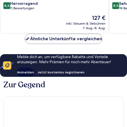
8.6
8.0
Hervorragend
Seh
8,6
8,0
von
von
11 Bewertungen
74 B
10,
10,
Der
127 €
Hervorragend,
Sehr
Preis
11
gut,
inkl. Steuern & Gebühren
beträgt
7. Aug.–8. Aug.
Bewertungen
74
127 €
Bewert
Ähnliche Unterkünfte vergleichen
Melde dich an, um verfügbare Rabatte und Vorteile
anzuzeigen. Mehr Prämien für noch mehr Abenteuer!
Anmelden
Jetzt kostenlos registrieren
Zur Gegend