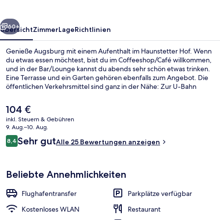
rück
Weiter
60+
Übersicht
Zimmer
Lage
Richtlinien
Genieße Augsburg mit einem Aufenthalt im Haunstetter Hof. Wenn
du etwas essen möchtest, bist du im Coffeeshop/Café willkommen,
und in der Bar/Lounge kannst du abends sehr schön etwas trinken.
Eine Terrasse und ein Garten gehören ebenfalls zum Angebot. Die
öffentlichen Verkehrsmittel sind ganz in der Nähe: Zur U-Bahn
(Straßenbahnhaltestelle Haunstetten Nord) sind es nur 13
Gehminuten.
Der
104 €
aktuelle
inkl. Steuern & Gebühren
Preis
9. Aug.–10. Aug.
Tägliches Frühstücksbuffet gegen Ge
beträgt
Bewertungen
Sehr gut
8,4
Alle 25 Bewertungen anzeigen
104 €.
8,4 von 10.
Beliebte Annehmlichkeiten
Flughafentransfer
Parkplätze verfügbar
Kostenloses WLAN
Restaurant