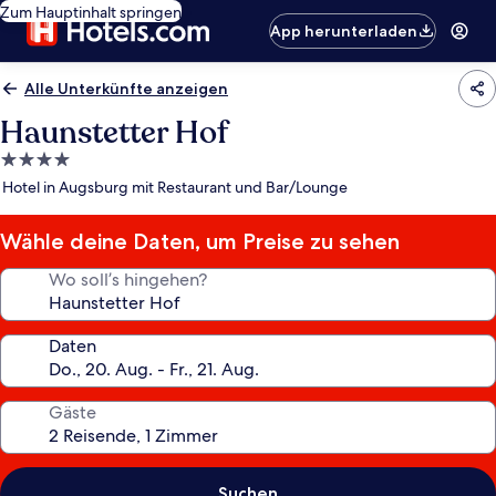
Zum Hauptinhalt springen
App herunterladen
Alle Unterkünfte anzeigen
Haunstetter Hof
4.0-
Sterne-
Hotel in Augsburg mit Restaurant und Bar/Lounge
Unterkunft
Wähle deine Daten, um Preise zu sehen
Wo soll’s hingehen?
Daten
Gäste
Suchen