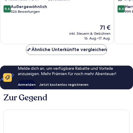
by
IHG
9.4
8.6
Außergewöhnlich
Her
9,4
8,6
Innenst
von
von
526 Bewertungen
999 
10,
10,
Außergewöhnlich,
Hervorr
Der
71 €
526
999
Preis
Bewertungen
Bewert
inkl. Steuern & Gebühren
beträgt
16. Aug.–17. Aug.
71 €
Ähnliche Unterkünfte vergleichen
Melde dich an, um verfügbare Rabatte und Vorteile
anzuzeigen. Mehr Prämien für noch mehr Abenteuer!
Anmelden
Jetzt kostenlos registrieren
Zur Gegend