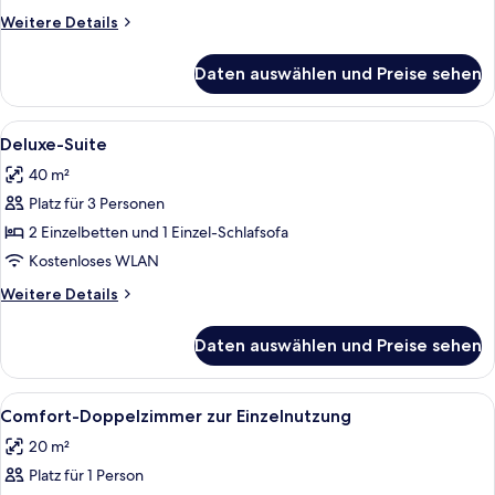
Weitere
Weitere Details
Details
für
Daten auswählen und Preise sehen
Deluxe-
Doppelzimmer
Alle
Ein modernes Hotelzimmer mit einem g
5
Deluxe-Suite
Fotos
40 m²
für
Platz für 3 Personen
Deluxe-
Suite
2 Einzelbetten und 1 Einzel-Schlafsofa
anzeigen
Kostenloses WLAN
Weitere
Weitere Details
Details
für
Daten auswählen und Preise sehen
Deluxe-
Suite
Alle
Schreibtisch, Verdunkelungsvorhänge, 
7
Comfort-Doppelzimmer zur Einzelnutzung
Fotos
20 m²
für
Platz für 1 Person
Comfort-