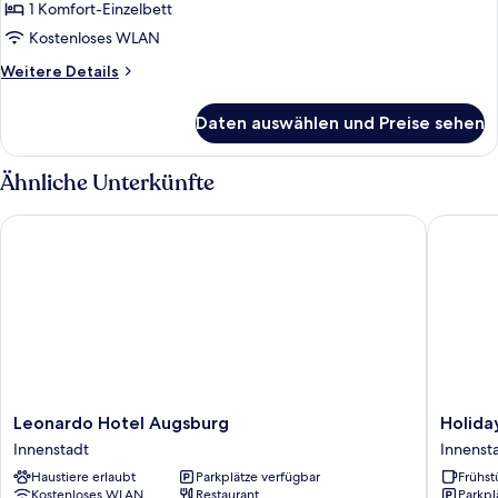
Doppelzimmer
1 Komfort-Einzelbett
zur
Kostenloses WLAN
Einzelnutzung
Weitere
Weitere Details
anzeigen
Details
für
Daten auswählen und Preise sehen
Comfort-
Doppelzimmer
zur
Ähnliche Unterkünfte
Einzelnutzung
Leonardo Hotel Augsburg
Holiday 
Leonardo
Holiday
Leonardo Hotel Augsburg
Holida
Hotel
Inn
Innenstadt
Innenst
Augsburg
Express
Haustiere erlaubt
Parkplätze verfügbar
Frühst
Innenstadt
Augsbu
Kostenloses WLAN
Restaurant
Parkpl