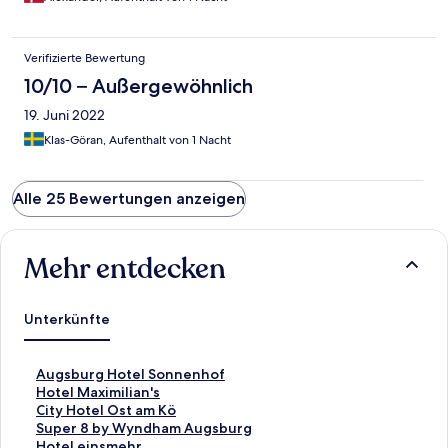
Verifizierte Bewertung
10/10 – Außergewöhnlich
19. Juni 2022
Klas-Göran, Aufenthalt von 1 Nacht
Alle 25 Bewertungen anzeigen
Mehr entdecken
Unterkünfte
L
Augsburg Hotel Sonnenhof
i
L
Hotel Maximilian's
n
i
L
City Hotel Ost am Kö
k
n
i
L
Super 8 by Wyndham Augsburg
,
k
n
i
L
Hotel einsmehr