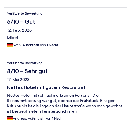
noise insulation and also quiet and effective aircon. This was
quite useful as although the restaurant closes around 10:30
Verifizierte Bewertung
people hang on longer chatting and finishing drinks. The nearby
church bells ring throughout the night, but with closed windows
6/10 – Gut
all of the noise was blocked out. Overall a very good stay with no
12. Feb. 2026
significant negatives and several strong positives. The Location
is not city centre, but this worked better for us. Easy tram
Mittel
options to the centre though.
Sven, Aufenthalt von 1 Nacht
Verifizierte Bewertung
8/10 – Sehr gut
17. Mai 2023
Nettes Hotel mit gutem Restaurant
Nettes Hotel mit sehr aufmerksamen Personal. Die
Restaurantleistung war gut, ebenso das Frühstück. Einziger
Kritikpunkt ist die Lage an der Hauptstraße wenn man gewohnt
ist bei geöffnetem Fenster zu schlafen.
Andreas, Aufenthalt von 1 Nacht