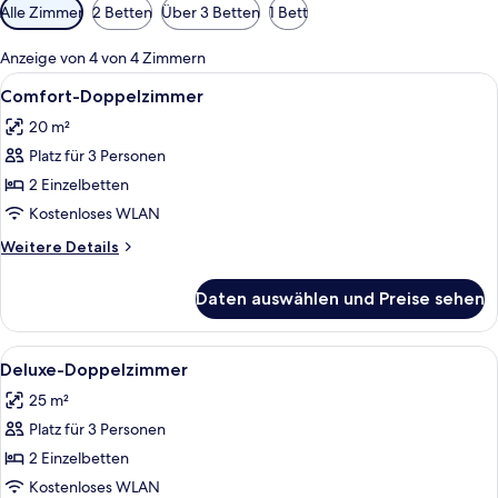
Verfügbare
Alle Zimmer
2 Betten
Über 3 Betten
1 Bett
Filter
für
Anzeige von 4 von 4 Zimmern
Zimmer
Alle
Ein Doppelbett mit einem gepolsterte
11
Comfort-Doppelzimmer
Fotos
20 m²
für
Platz für 3 Personen
Comfort-
Doppelzimmer
2 Einzelbetten
anzeigen
Kostenloses WLAN
Weitere
Weitere Details
Details
für
Daten auswählen und Preise sehen
Comfort-
Doppelzimmer
Alle
Ein modernes Badezimmer mit Toilett
6
Deluxe-Doppelzimmer
Fotos
25 m²
für
Platz für 3 Personen
Deluxe-
Doppelzimmer
2 Einzelbetten
anzeigen
Kostenloses WLAN