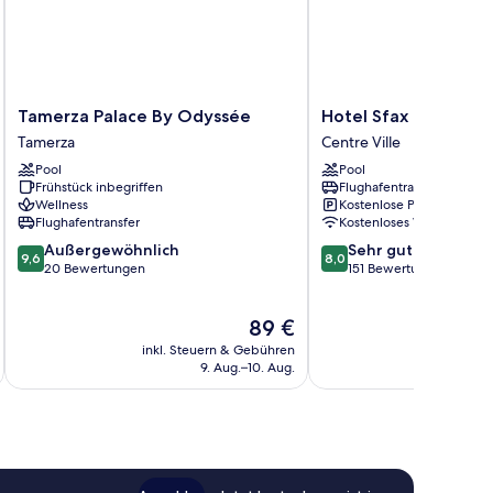
uite
es
les)
Tamerza
Hotel
Tamerza Palace By Odyssée
Hotel Sfax Centre
Palace
Sfax
Tamerza
Centre Ville
By
Centre
Pool
Pool
Odyssée
Centre
Frühstück inbegriffen
Flughafentransfer
Tamerza
Ville
Wellness
Kostenlose Parkplätze
Flughafentransfer
Kostenloses WLAN
9.6
8.0
Außergewöhnlich
Sehr gut
9,6
8,0
von
von
20 Bewertungen
151 Bewertungen
10,
10,
Außergewöhnlich,
Sehr
Der
89 €
20
gut,
Preis
Bewertungen
151
inkl. Steuern & Gebühren
inkl. S
beträgt
Bewertungen
9. Aug.–10. Aug.
89 €