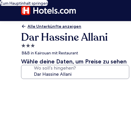
Zum Hauptinhalt springen
Alle Unterkünfte anzeigen
Dar Hassine Allani
3.0-
Sterne-
B&B in Kairouan mit Restaurant
Unterkunft
Wähle deine Daten, um Preise zu sehen
Wo soll’s hingehen?
Fotogalerie
von
Dar
Hassine
Allani