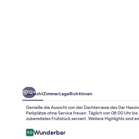
12+
Übersicht
Zimmer
Lage
Richtlinien
Genieße die Aussicht von der Dachterrasse des Dar Hassin
Parkplätze ohne Service freuen. Täglich von 08:00 Uhr bis
zubereitetes Frühstück serviert. Weitere Highlights sind e
Bewertungen
Wunderbar
9,0
9,0 von 10.