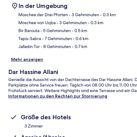
In der Umgebung
Moschee der Drei Pforten
- 3 Gehminuten
- 0.3 km
Moschee von Uqba
- 3 Gehminuten
- 0.3 km
Kar
Bir Barouta
- 5 Gehminuten
- 0.5 km
Tapis-Sabra
- 7 Gehminuten
- 0.6 km
Jalladin Tor
- 8 Gehminuten
- 0.7 km
Mehr anzeigen
Dar Hassine Allani
Genieße die Aussicht von der Dachterrasse des Dar Hassine Allani.
Parkplätze ohne Service freuen. Täglich von 08:00 Uhr bis 11:00 Uh
Frühstück serviert. Weitere Highlights sind eine Terrasse und ein Ga
Informationen zu den Rechten zur Stornierung
Größe des Hotels
3 Zimmer