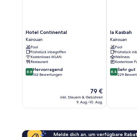
(Suite
Zakia)
Hotel
la
Hotel Continental
la Kasbah
Continental
Kasbah
Kairouan
Kairouan
Kairouan
Kairouan
Pool
Pool
Frühstück inbegriffen
Frühstück inb
Kostenloses WLAN
Wellness
Restaurant
Kostenlose P
8.8
8.4
Hervorragend
Sehr gut
8,8
8,4
von
von
162 Bewertungen
229 Bewer
10,
10,
Hervorragend,
Sehr
Der
79 €
162
gut,
Preis
Bewertungen
229
inkl. Steuern & Gebühren
beträgt
Bewertungen
9. Aug.–10. Aug.
79 €
Melde dich an, um verfügbare Rabat