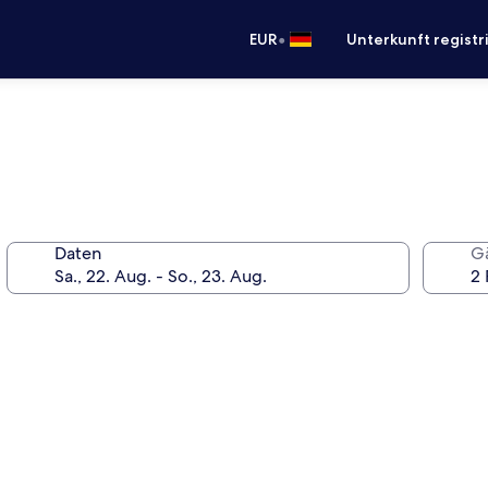
•
EUR
Unterkunft registr
Daten
G