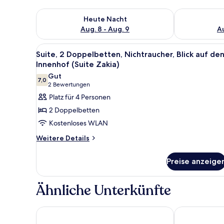
Überprüfe die Verfügbarkeit für heute Nacht, Aug. 8
Überprüfe die
Heute Nacht
Aug. 8 - Aug. 9
Au
Alle
Blick auf den Innenhof
4
Suite, 2 Doppelbetten, Nichtraucher, Blick auf de
Fotos
Innenhof (Suite Zakia)
für
Gut
7,0
Suite,
7,0 von 10
(2
2 Bewertungen
2 Doppelbetten,
Bewertungen)
Platz für 4 Personen
Nichtraucher,
2 Doppelbetten
Blick
Kostenloses WLAN
auf
Weitere
Weitere Details
den
Details
Innenhof
für
Preise anzeige
(Suite
Suite,
2 Doppelbetten,
Zakia)
Nichtraucher,
anzeigen
Ähnliche Unterkünfte
Blick
auf
den
Hotel Continental
la Kasbah
Innenhof