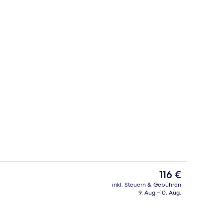
der Lobby
Blick auf den Innenhof
Der
116 €
aktuelle
inkl. Steuern & Gebühren
Preis
9. Aug.–10. Aug.
Suite, 2 Einzelbetten, Nichtraucher, Bl
beträgt
116 €.