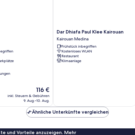
Innenhof
(S
(Suite
D
Hassine)
Fil
Dar
Dar Dhiafa Paul Klee Kairouan
Dhiafa
Kairouan Medina
Paul
Frühstück inbegriffen
Klee
egriffen
Kostenloses WLAN
Kairouan
Restaurant
Kairouan
arkplätze
Klimaanlage
Medina
tungen
Der
116 €
Preis
inkl. Steuern & Gebühren
beträgt
9. Aug.–10. Aug.
116 €
Ähnliche Unterkünfte vergleichen
te und Vorteile anzuzeigen. Mehr