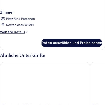
Zimmer
Platz für 4 Personen
Kostenloses WLAN
Weitere
Weitere Details
Details
für
Daten auswählen und Preise sehen
Zimmer
Ähnliche Unterkünfte
Premier Inn Edinburgh - Princes Street
Britanni