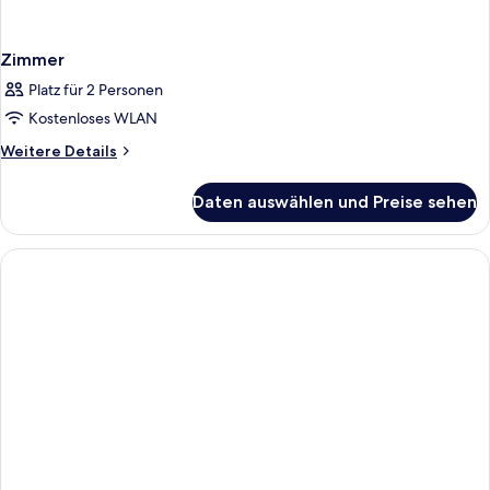
Zimmer
Platz für 2 Personen
Kostenloses WLAN
Weitere
Weitere Details
Details
für
Daten auswählen und Preise sehen
Zimmer