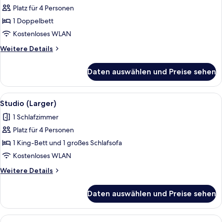
Platz für 4 Personen
Familienzimmer,
1
1 Doppelbett
Doppelbett,
Kostenloses WLAN
Raucher
Weitere
Weitere Details
anzeigen
Details
für
Daten auswählen und Preise sehen
Familienzimmer,
1
Doppelbett,
Alle
Ein Hotelzimmer mit Bett, Nachttisch
9
Raucher
Studio (Larger)
Fotos
1 Schlafzimmer
für
Platz für 4 Personen
Studio
(Larger)
1 King-Bett und 1 großes Schlafsofa
anzeigen
Kostenloses WLAN
Weitere
Weitere Details
Details
für
Daten auswählen und Preise sehen
Studio
(Larger)
Alle
Ein kleines Hotelzimmer mit einem Et