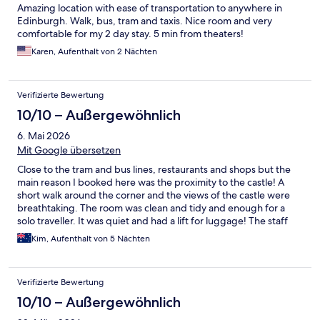
Amazing location with ease of transportation to anywhere in
Edinburgh. Walk, bus, tram and taxis. Nice room and very
comfortable for my 2 day stay. 5 min from theaters!
Karen, Aufenthalt von 2 Nächten
Verifizierte Bewertung
10/10 – Außergewöhnlich
6. Mai 2026
Mit Google übersetzen
Close to the tram and bus lines, restaurants and shops but the
main reason I booked here was the proximity to the castle! A
short walk around the corner and the views of the castle were
breathtaking. The room was clean and tidy and enough for a
solo traveller. It was quiet and had a lift for luggage! The staff
were so friendly and helpful with deciding on which tour to pick.
Kim, Aufenthalt von 5 Nächten
(Timberbush!) highly recommend this hotel.
Verifizierte Bewertung
10/10 – Außergewöhnlich