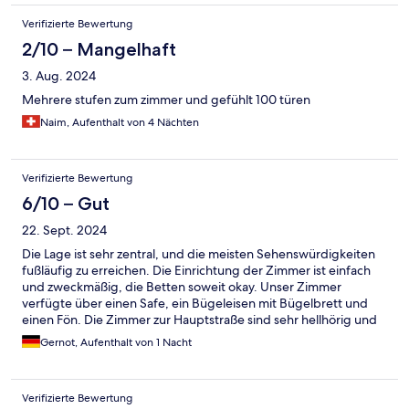
Verifizierte Bewertung
2/10 – Mangelhaft
3. Aug. 2024
Mehrere stufen zum zimmer und gefühlt 100 türen
Naim, Aufenthalt von 4 Nächten
Verifizierte Bewertung
6/10 – Gut
22. Sept. 2024
Die Lage ist sehr zentral, und die meisten Sehenswürdigkeiten
fußläufig zu erreichen. Die Einrichtung der Zimmer ist einfach
und zweckmäßig, die Betten soweit okay. Unser Zimmer
verfügte über einen Safe, ein Bügeleisen mit Bügelbrett und
einen Fön. Die Zimmer zur Hauptstraße sind sehr hellhörig und
somit laut, es gibt jedoch gratis Ohrstöpsel an der Rezeption.
Gernot, Aufenthalt von 1 Nacht
Frühstück ist nicht möglich, jedoch ist das durch die zentrale
Lage kein Problem, es gibt reichlich Alternativen in der Nähe.
Das Personal ist sehr nett und hilfsbereit und für einen
Verifizierte Bewertung
Kurzaufenthalt ist das Hotel durchaus zu empfehlen.