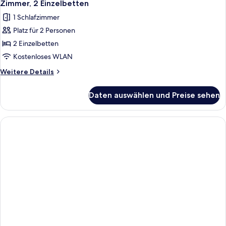
7
Zimmer, 2 Einzelbetten
Fotos
1 Schlafzimmer
für
Platz für 2 Personen
Zimmer,
2 Einzelbetten
2 Einzelbetten
anzeigen
Kostenloses WLAN
Weitere
Weitere Details
Details
für
Daten auswählen und Preise sehen
Zimmer,
2 Einzelbetten