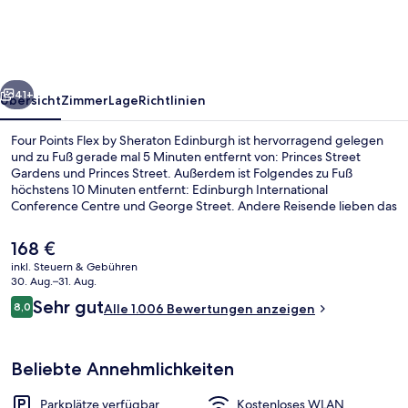
by
Sheraton
Edinburgh
rück
Weiter
41+
Übersicht
Zimmer
Lage
Richtlinien
Four Points Flex by Sheraton Edinburgh ist hervorragend gelegen
und zu Fuß gerade mal 5 Minuten entfernt von: Princes Street
Gardens und Princes Street. Außerdem ist Folgendes zu Fuß
höchstens 10 Minuten entfernt: Edinburgh International
Conference Centre und George Street. Andere Reisende lieben das
hilfsbereite Personal und die zentrale Lage. Die öffentlichen
Verkehrsmittel sind nur einen kurzen Fußmarsch entfernt: Zur
Der
168 €
Straßenbahnhaltestelle Princes Street sind es 9 Minuten und zur
aktuelle
inkl. Steuern & Gebühren
Straßenbahnhaltestelle Haymarket 10 Minuten.
Preis
30. Aug.–31. Aug.
Lobby-Lounge
beträgt
Bewertungen
Sehr gut
8,0
Alle 1.006 Bewertungen anzeigen
168 €.
8,0 von 10.
Beliebte Annehmlichkeiten
Parkplätze verfügbar
Kostenloses WLAN