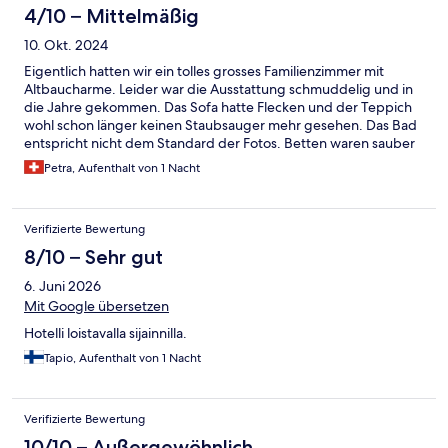
4/10 – Mittelmäßig
10. Okt. 2024
Eigentlich hatten wir ein tolles grosses Familienzimmer mit
Altbaucharme. Leider war die Ausstattung schmuddelig und in
die Jahre gekommen. Das Sofa hatte Flecken und der Teppich
wohl schon länger keinen Staubsauger mehr gesehen. Das Bad
entspricht nicht dem Standard der Fotos. Betten waren sauber
und bequem. Echt schade, dass nicht mehr sorge getragen
Petra, Aufenthalt von 1 Nacht
wird zu dem alten Gebäude an top Lage. Eine Nacht war ok, ich
werde das Hotel nicht mehr buchen.
Verifizierte Bewertung
8/10 – Sehr gut
6. Juni 2026
Mit Google übersetzen
Hotelli loistavalla sijainnilla.
Tapio, Aufenthalt von 1 Nacht
Verifizierte Bewertung
10/10 – Außergewöhnlich