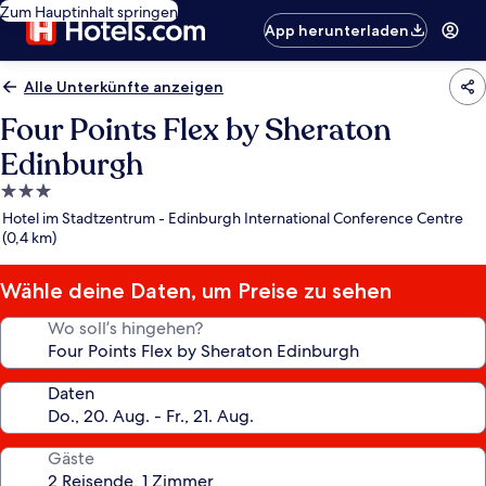
Zum Hauptinhalt springen
App herunterladen
Alle Unterkünfte anzeigen
Four Points Flex by Sheraton
Edinburgh
3.0-
Sterne-
Hotel im Stadtzentrum - Edinburgh International Conference Centre
Unterkunft
(0,4 km)
Wähle deine Daten, um Preise zu sehen
Wo soll’s hingehen?
Daten
Gäste