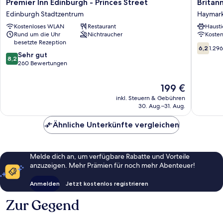
Premier
Britanni
Premier Inn Edinburgh - Princes Street
Britan
Inn
Hotel
Edinburgh Stadtzentrum
Haymar
Edinburgh
Edinbur
Kostenloses WLAN
Restaurant
Hausti
-
Haymark
Rund um die Uhr
Nichtraucher
Koste
Princes
besetzte Rezeption
Street
6.2
6,2
1.29
8.2
Edinburgh
Sehr gut
von
8,2
von
Stadtzentrum
260 Bewertungen
10,
10,
1.296
Sehr
Bewert
Der
199 €
gut,
Preis
inkl. Steuern & Gebühren
260
beträgt
30. Aug.–31. Aug.
Bewertungen
199 €
Ähnliche Unterkünfte vergleichen
Melde dich an, um verfügbare Rabatte und Vorteile
anzuzeigen. Mehr Prämien für noch mehr Abenteuer!
Anmelden
Jetzt kostenlos registrieren
Zur Gegend