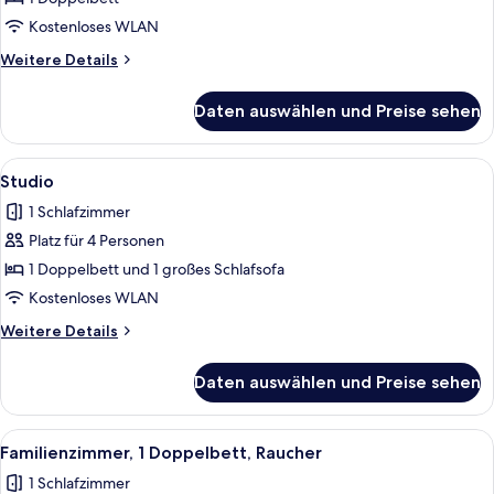
Doppelbett,
Kostenloses WLAN
Raucher
Weitere
Weitere Details
anzeigen
Details
für
Daten auswählen und Preise sehen
Zimmer,
1
Doppelbett,
Alle
Ein modernes Hotelzimmer mit einem 
5
Raucher
Studio
Fotos
1 Schlafzimmer
für
Platz für 4 Personen
Studio
anzeigen
1 Doppelbett und 1 großes Schlafsofa
Kostenloses WLAN
Weitere
Weitere Details
Details
für
Daten auswählen und Preise sehen
Studio
Alle
Ein Hotelzimmer mit Etagenbetten, ei
11
Familienzimmer, 1 Doppelbett, Raucher
Fotos
1 Schlafzimmer
für