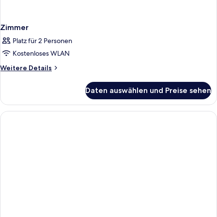
Zimmer
Platz für 2 Personen
Kostenloses WLAN
Weitere
Weitere Details
Details
für
Daten auswählen und Preise sehen
Zimmer