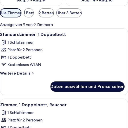
Aug. 7 - Aug. 9
Aug. 14 - Aug. 16
Verfügbare
Alle Zimmer
1 Bett
2 Betten
Über 3 Betten
Filter
für
Anzeige von 9 von 9 Zimmern
Zimmer
Alle
Ein Hotelzimmer mit einem großen Bet
13
Standardzimmer, 1 Doppelbett
Fotos
1 Schlafzimmer
für
Platz für 2 Personen
Standardzimmer,
1
1 Doppelbett
Doppelbett
Kostenloses WLAN
anzeigen
Weitere
Weitere Details
Details
für
Daten auswählen und Preise sehen
Standardzimmer,
1
Doppelbett
Alle
Ein Hotelzimmer mit Bett, Schreibtisc
9
Zimmer, 1 Doppelbett, Raucher
Fotos
1 Schlafzimmer
für
Platz für 2 Personen
Zimmer,
1
1 Doppelbett