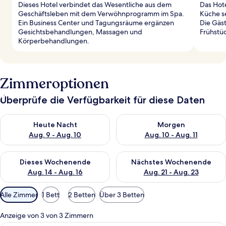
Dieses Hotel verbindet das Wesentliche aus dem
Das Hote
Geschäftsleben mit dem Verwöhnprogramm im Spa.
Küche se
Ein Business Center und Tagungsräume ergänzen
Die Gäs
Gesichtsbehandlungen, Massagen und
Frühstü
Körperbehandlungen.
Zimmeroptionen
Überprüfe die Verfügbarkeit für diese Daten
Überprüfe die Verfügbarkeit für heute Nacht, Aug. 9 - Aug. 10
Überprüfe die Verfügbarkeit fü
Heute Nacht
Morgen
Aug. 9 - Aug. 10
Aug. 10 - Aug. 11
Überprüfe die Verfügbarkeit für dieses Wochenende, Aug. 14 -
Überprüfe die Verfügbarkeit f
Dieses Wochenende
Nächstes Wochenende
Aug. 14 - Aug. 16
Aug. 21 - Aug. 23
Verfügbare
Alle Zimmer
1 Bett
2 Betten
Über 3 Betten
Filter
für
Anzeige von 3 von 3 Zimmern
Zimmer
Ein Hotelzimmer mit Bett, Schreibtisc