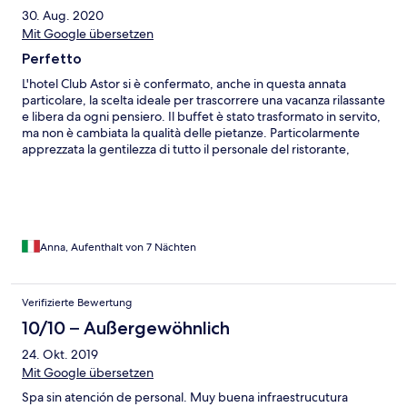
30. Aug. 2020
Mit Google übersetzen
Perfetto
L'hotel Club Astor si è confermato, anche in questa annata
particolare, la scelta ideale per trascorrere una vacanza rilassante
e libera da ogni pensiero. Il buffet è stato trasformato in servito,
ma non è cambiata la qualità delle pietanze. Particolarmente
apprezzata la gentilezza di tutto il personale del ristorante,
sempre sorridente e disponibile. Torneremo anche l'anno
prossimo!
Anna, Aufenthalt von 7 Nächten
Verifizierte Bewertung
10/10 – Außergewöhnlich
24. Okt. 2019
Mit Google übersetzen
Spa sin atención de personal. Muy buena infraestrucutura