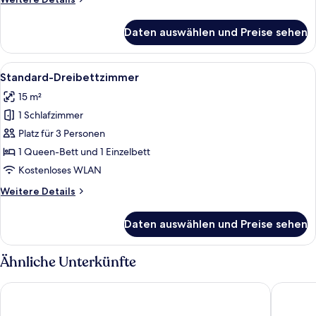
Details
für
Daten auswählen und Preise sehen
Standard-
Vierbettzimmer
Alle
Ein Hotelzimmer mit einem Bett, einem
5
Standard-Dreibettzimmer
Fotos
15 m²
für
1 Schlafzimmer
Standard-
Dreibettzimmer
Platz für 3 Personen
anzeigen
1 Queen-Bett und 1 Einzelbett
Kostenloses WLAN
Weitere
Weitere Details
Details
für
Daten auswählen und Preise sehen
Standard-
Dreibettzimmer
Ähnliche Unterkünfte
Vivosa Apulia Resort - All Inclusive
ROBINSON