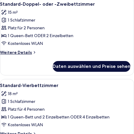
Alle
5
Standard-Doppel- oder -Zweibettzimmer
Fotos
15 m²
für
1 Schlafzimmer
Standard-
Doppel-
Platz für 2 Personen
oder
1 Queen-Bett ODER 2 Einzelbetten
-
Kostenloses WLAN
Zweibettzimmer
Weitere
Weitere Details
anzeigen
Details
für
Daten auswählen und Preise sehen
Standard-
Doppel-
oder
Alle
Ein Hotelzimmer mit einem Bett, einem
5
-
Standard-Vierbettzimmer
Fotos
Zweibettzimmer
18 m²
für
1 Schlafzimmer
Standard-
Vierbettzimmer
Platz für 4 Personen
anzeigen
1 Queen-Bett und 2 Einzelbetten ODER 4 Einzelbetten
Kostenloses WLAN
Weitere
Weitere Details