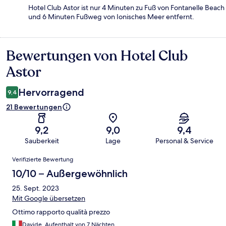
Hotel Club Astor ist nur 4 Minuten zu Fuß von Fontanelle Beach
und 6 Minuten Fußweg von Ionisches Meer entfernt.
Bewertungen von Hotel Club
Bewertungen
Astor
Hervorragend
9,4
21 Bewertungen
9,2
9,0
9,4
Sauberkeit
Lage
Personal & Service
Bewertungen
Verifizierte Bewertung
10/10 – Außergewöhnlich
25. Sept. 2023
Mit Google übersetzen
Ottimo rapporto qualità prezzo
Davide, Aufenthalt von 7 Nächten