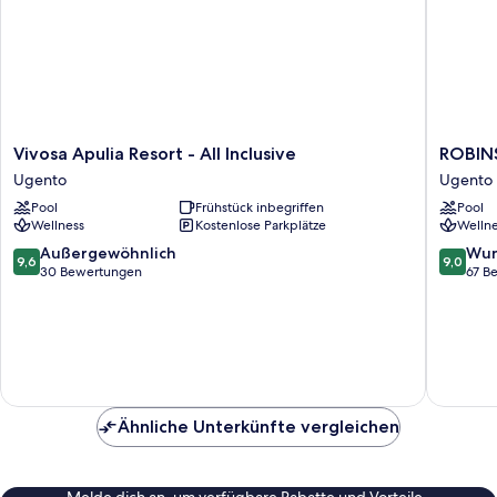
Vivosa
ROBIN
Vivosa Apulia Resort - All Inclusive
ROBINS
Apulia
APULIA
Ugento
Ugento
Resort
-
Pool
Frühstück inbegriffen
Pool
-
All
Wellness
Kostenlose Parkplätze
Wellne
All
Inclusiv
Inclusive
Ugento
9.6
9.0
Außergewöhnlich
Wun
9,6
9,0
Ugento
von
von
30 Bewertungen
67 B
10,
10,
Außergewöhnlich,
Wunder
30
67
Bewertungen
Bewert
Ähnliche Unterkünfte vergleichen