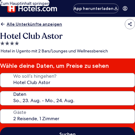
Zum Hauptinhalt springen
App herunterladen
Alle Unterkünfte anzeigen
Hotel Club Astor
4.0-
Sterne-
Hotel in Ugento mit 2 Bars/Lounges und Wellnessbereich
Unterkunft
Wähle deine Daten, um Preise zu sehen
Wo soll’s hingehen?
Daten
Gäste
Suchen