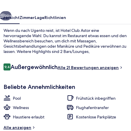
rück
Weiter
30+
Übersicht
Zimmer
Lage
Richtlinien
Wenn du nach Ugento reist, ist Hotel Club Astor eine
hervorragende Wahl. Du kannst im Restaurant etwas essen und den
Wellnessbereich besuchen, um dich mit Massagen,
Gesichtsbehandlungen oder Maniküre und Pediküre verwöhnen zu
lassen. Weitere Highlights sind 2 Bars/Lounges,
Fitnessmöglichkeiten und ein Außenpool (je nach Saison geöffnet).
Bewertungen
Außergewöhnlich
9,4
Alle 21 Bewertungen anzeigen
9,4 von 10.
Ansicht von oben
Beliebte Annehmlichkeiten
Pool
Frühstück inbegriffen
Wellness
Flughafentransfer
Haustiere erlaubt
Kostenlose Parkplätze
Alle anzeigen