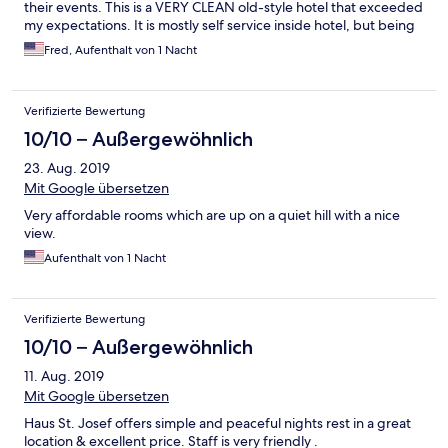
their events. This is a VERY CLEAN old-style hotel that exceeded
my expectations. It is mostly self service inside hotel, but being
a long term traveler it met all my needs for someone on Personal
Fred, Aufenthalt von 1 Nacht
vacation. (Although we didn't use they had a chapel, common
kitchen, conference room and TV room) I travel alot for business
and I am both gold member with Marriott/Bonvoy and Hilton
Verifizierte Bewertung
Honors programs, I am use to being overcharged and having
my clients pay for it. This is not a "sexy/modern" hotel, but a
10/10 – Außergewöhnlich
BASIC, local, VERY CLEAN and NICE place. Although you must
23. Aug. 2019
share bathroom and shower, they were extremely clean and
fully functional. I Loved this place and the price.. I would do it
Mit Google übersetzen
again
Very affordable rooms which are up on a quiet hill with a nice
view.
Aufenthalt von 1 Nacht
Verifizierte Bewertung
10/10 – Außergewöhnlich
11. Aug. 2019
Mit Google übersetzen
Haus St. Josef offers simple and peaceful nights rest in a great
location & excellent price. Staff is very friendly .