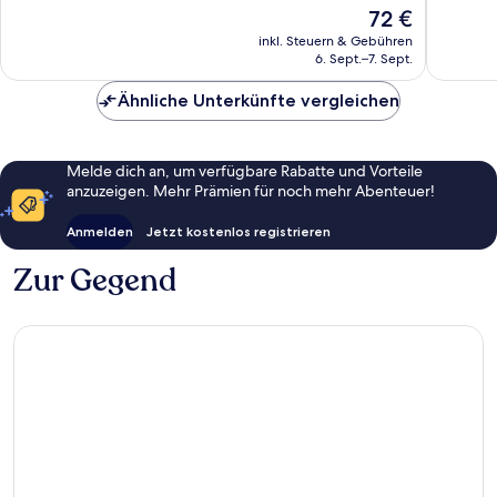
Gut,
Gut,
Der
72 €
222
186
Preis
inkl. Steuern & Gebühren
Bewertungen
Bewert
beträgt
6. Sept.–7. Sept.
72 €
Ähnliche Unterkünfte vergleichen
Melde dich an, um verfügbare Rabatte und Vorteile
anzuzeigen. Mehr Prämien für noch mehr Abenteuer!
Anmelden
Jetzt kostenlos registrieren
Zur Gegend