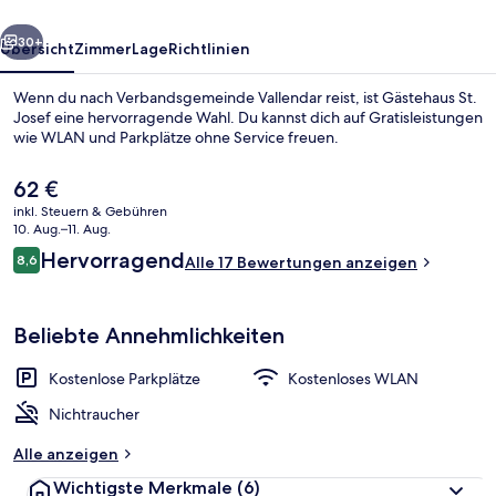
rück
Weiter
30+
Übersicht
Zimmer
Lage
Richtlinien
Wenn du nach Verbandsgemeinde Vallendar reist, ist Gästehaus St.
Josef eine hervorragende Wahl. Du kannst dich auf Gratisleistungen
wie WLAN und Parkplätze ohne Service freuen.
Der
62 €
aktuelle
inkl. Steuern & Gebühren
Preis
10. Aug.–11. Aug.
beträgt
Bewertungen
Hervorragend
8,6
Alle 17 Bewertungen anzeigen
62 €.
8,6 von 10.
Basic-Einzelzimmer (External Bathroom)
Beliebte Annehmlichkeiten
Kostenlose Parkplätze
Kostenloses WLAN
Nichtraucher
Alle anzeigen
Wichtigste Merkmale
(6)