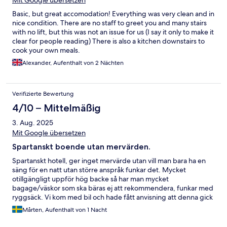
Mit Google übersetzen
Basic, but great accomodation! Everything was very clean and in
nice condition. There are no staff to greet you and many stairs
with no lift, but this was not an issue for us (I say it only to make it
clear for people reading) There is also a kitchen downstairs to
cook your own meals.
Alexander, Aufenthalt von 2 Nächten
Verifizierte Bewertung
4/10 – Mittelmäßig
3. Aug. 2025
Mit Google übersetzen
Spartanskt boende utan mervärden.
Spartanskt hotell, ger inget mervärde utan vill man bara ha en
säng för en natt utan större anspråk funkar det. Mycket
otillgängligt uppför hög backe så har man mycket
bagage/väskor som ska bäras ej att rekommendera, funkar med
ryggsäck. Vi kom med bil och hade fått anvisning att denna gick
att parkera på ett grannhotells parkering. Fanns ingen ledig
Mårten, Aufenthalt von 1 Nacht
plats där så fick mycket besvärligt parkera bilen intill St Josefs
entré, fick ej rekommendabelt.