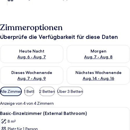
Zimmeroptionen
Überprüfe die Verfügbarkeit für diese Daten
Überprüfe die Verfügbarkeit für heute Nacht, Aug. 6 - Aug. 7.
Überprüfe die Verfügbarkeit f
Heute Nacht
Morgen
Aug. 6 - Aug. 7
Aug. 7 - Aug. 8
Überprüfe die Verfügbarkeit für dieses Wochenende, Aug. 7 - 
Überprüfe die Verfügbarkeit f
Dieses Wochenende
Nächstes Wochenende
Aug. 7 - Aug. 9
Aug. 14 - Aug. 16
Verfügbare
Alle Zimmer
1 Bett
2 Betten
Über 3 Betten
Filter
für
Anzeige von 4 von 4 Zimmern
Zimmer
Alle
Ein kleines Zimmer mit einem Einzelbe
7
Basic-Einzelzimmer (External Bathroom)
Fotos
8 m²
für
Platz für 1 Person