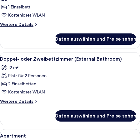
Basic-
Einzelzimmer
1 Einzelbett
(External
Kostenloses WLAN
Bathroom)
Weitere
Weitere Details
anzeigen
Details
für
Daten auswählen und Preise sehen
Basic-
Einzelzimmer
(External
Alle
Ein kleiner, sauberer Raum mit zwei H
7
Bathroom)
Doppel- oder Zweibettzimmer (External Bathroom)
Fotos
12 m²
für
Platz für 2 Personen
Doppel-
oder
2 Einzelbetten
Zweibettzimmer
Kostenloses WLAN
(External
Weitere
Weitere Details
Bathroom)
Details
anzeigen
für
Daten auswählen und Preise sehen
Doppel-
oder
Zweibettzimmer
Alle
Eine Küche mit Steinrückwand, Edelst
7
(External
Apartment
Fotos