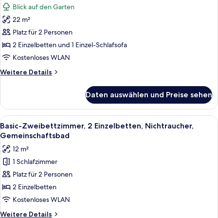
Bathroom)
Blick auf den Garten
für
22 m²
Apartment
anzeigen
Platz für 2 Personen
2 Einzelbetten und 1 Einzel-Schlafsofa
Kostenloses WLAN
Weitere
Weitere Details
Details
für
Daten auswählen und Preise sehen
Apartment
Alle
Ein Schlafzimmer mit einem hölzernen 
1
Basic-Zweibettzimmer, 2 Einzelbetten, Nichtraucher,
Fotos
Gemeinschaftsbad
für
12 m²
Basic-
1 Schlafzimmer
Zweibettzimmer,
Platz für 2 Personen
2 Einzelbetten,
Nichtraucher,
2 Einzelbetten
Gemeinschaftsbad
Kostenloses WLAN
anzeigen
Weitere
Weitere Details