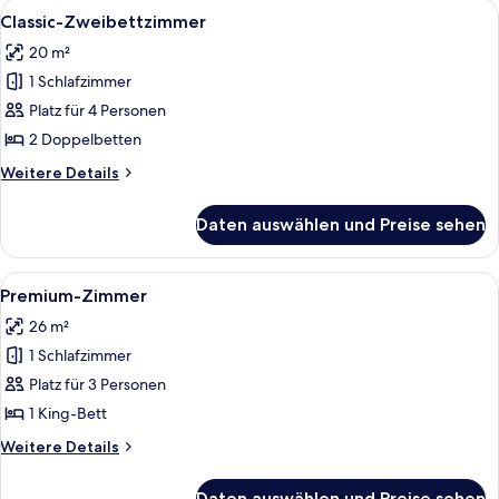
Alle
Ein Hotelzimmer mit zwei Betten, ein
5
Classic-Zweibettzimmer
Fotos
20 m²
für
1 Schlafzimmer
Classic-
Zweibettzimmer
Platz für 4 Personen
anzeigen
2 Doppelbetten
Weitere
Weitere Details
Details
für
Daten auswählen und Preise sehen
Classic-
Zweibettzimmer
Alle
Ein Hotelzimmer mit Bett, Schreibtisc
6
Premium-Zimmer
Fotos
26 m²
für
1 Schlafzimmer
Premium-
Zimmer
Platz für 3 Personen
anzeigen
1 King-Bett
Weitere
Weitere Details
Details
für
Daten auswählen und Preise sehen