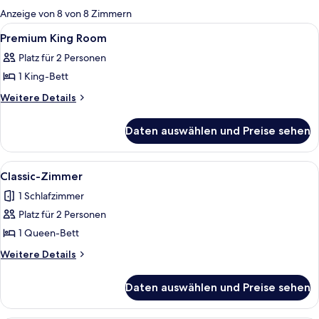
für
Anzeige von 8 von 8 Zimmern
Zimmer
Alle
Hochwertige Bettwaren, Minibar, Zim
6
Premium King Room
Fotos
Platz für 2 Personen
für
1 King-Bett
Premium
King
Weitere
Weitere Details
Details
Room
für
anzeigen
Daten auswählen und Preise sehen
Premium
King
Room
Alle
Ein Hotelzimmer mit einem großen Bett
4
Classic-Zimmer
Fotos
1 Schlafzimmer
für
Platz für 2 Personen
Classic-
Zimmer
1 Queen-Bett
anzeigen
Weitere
Weitere Details
Details
für
Daten auswählen und Preise sehen
Classic-
Zimmer