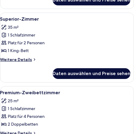
Premium-
Zimmer
Alle
Ein Hotelzimmer mit einem großen Bet
5
Superior-Zimmer
Fotos
35 m²
für
1 Schlafzimmer
Superior-
Zimmer
Platz für 2 Personen
anzeigen
1 King-Bett
Weitere
Weitere Details
Details
für
Daten auswählen und Preise sehen
Superior-
Zimmer
Alle
Ein Hotelzimmer mit zwei Betten, eine
4
Premium-Zweibettzimmer
Fotos
25 m²
für
1 Schlafzimmer
Premium-
Zweibettzimmer
Platz für 4 Personen
anzeigen
2 Doppelbetten
Weitere
Weitere Details