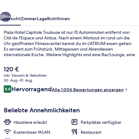
rück
Weiter
51+
Übersicht
Zimmer
Lage
Richtlinien
Plaza Hotel Capitole Toulouse ist nur 15 Autominuten entfernt von:
Cité de l'Espace und Airbus. Nach einem Workout im rund um die
Uhr geöffneten Fitnesscenter kannst du im L'ATRIUM essen gehen.
Es serviert zum Frühstück, Mittagessen und Abendessen
internationale Küche. Weitere Highlights sind eine Bar/Lounge, eine
Snackbar und eine Terrasse. Anderen Reisenden gefallen das
hilfsbereite Personal und die Lage sehr gut. Die öffentlichen
Der
120 €
Verkehrsmittel sind nur einen kurzen Fußmarsch entfernt: Zur
aktuelle
inkl. Steuern & Gebühren
Station Capitole sind es 3 Minuten und zur Station Esquirol 6
Preis
30. Aug.–31. Aug.
Minuten.
Tägliches Frühstücksbuffet gegen Ge
beträgt
Bewertungen
Hervorragend
8,8
Alle 1.006 Bewertungen anzeigen
120 €.
8,8 von 10.
Beliebte Annehmlichkeiten
Haustiere erlaubt
Parkplätze verfügbar
Kostenloses WLAN
Restaurant