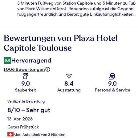
3 Minuten Fußweg von Station Capitole und 5 Minuten zu Fuß
von Place Wilson entfernt. Reisenden zufolge ist die Gegend
fußgängerfreundlich und bietet gute Einkaufsmöglichkeiten.
Bewertungen von Plaza Hotel
Bewertungen
Capitole Toulouse
Hervorragend
8,8
1.006 Bewertungen
9,0
8,4
9,0
Sauberkeit
Ausstattung
Personal & Service
Bewertungen
Verifizierte Bewertung
8/10 – Sehr gut
13. Apr. 2026
Gutes Frühstück
Max, Aufenthalt von 3 Nächten