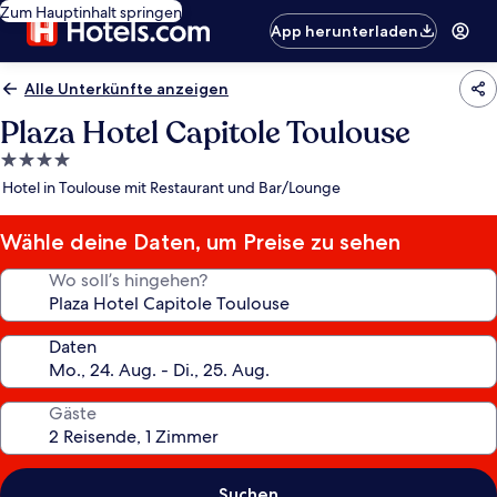
Zum Hauptinhalt springen
App herunterladen
Alle Unterkünfte anzeigen
Plaza Hotel Capitole Toulouse
4.0-
Sterne-
Hotel in Toulouse mit Restaurant und Bar/Lounge
Unterkunft
Wähle deine Daten, um Preise zu sehen
Wo soll’s hingehen?
Daten
Gäste
Suchen