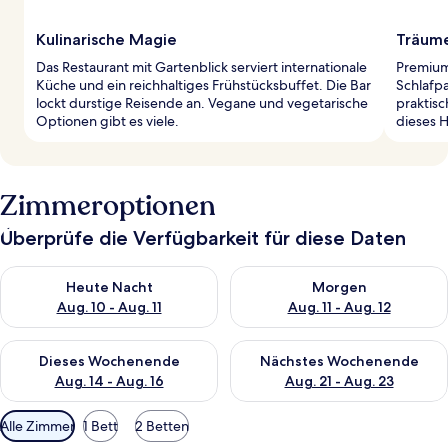
Kulinarische Magie
Träume
Das Restaurant mit Gartenblick serviert internationale
Premium
Küche und ein reichhaltiges Frühstücksbuffet. Die Bar
Schlafp
lockt durstige Reisende an. Vegane und vegetarische
praktis
Optionen gibt es viele.
dieses H
Zimmeroptionen
Überprüfe die Verfügbarkeit für diese Daten
Überprüfe die Verfügbarkeit für heute Nacht, Aug. 10 - Aug. 11
Überprüfe die Verfügbarkeit fü
Heute Nacht
Morgen
Aug. 10 - Aug. 11
Aug. 11 - Aug. 12
Überprüfe die Verfügbarkeit für dieses Wochenende, Aug. 14 -
Überprüfe die Verfügbarkeit f
Dieses Wochenende
Nächstes Wochenende
Aug. 14 - Aug. 16
Aug. 21 - Aug. 23
Verfügbare
Alle Zimmer
1 Bett
2 Betten
Filter