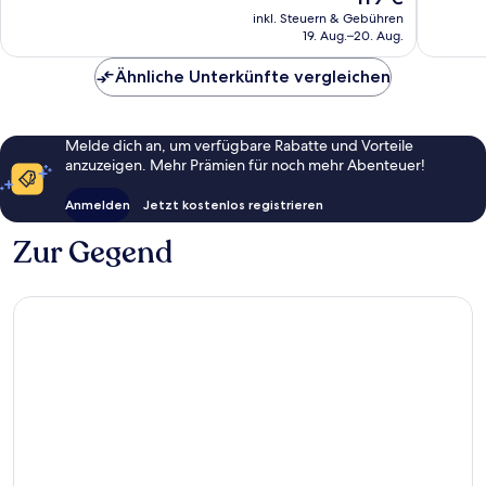
Preis
Bewert
inkl. Steuern & Gebühren
beträgt
19. Aug.–20. Aug.
119 €
Ähnliche Unterkünfte vergleichen
Melde dich an, um verfügbare Rabatte und Vorteile
anzuzeigen. Mehr Prämien für noch mehr Abenteuer!
Anmelden
Jetzt kostenlos registrieren
Zur Gegend