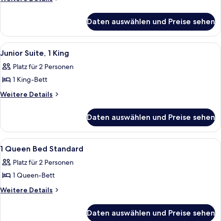
Details
für
Daten auswählen und Preise sehen
Premium-
Zweibettzimmer
Alle
Ein Hotelzimmer mit einem großen Bett
13
Junior Suite, 1 King
Fotos
Platz für 2 Personen
für
1 King-Bett
Junior
Suite,
Weitere
Weitere Details
Details
1
für
King
Daten auswählen und Preise sehen
Junior
anzeigen
Suite,
1
Alle
Ein Hotelzimmer mit Bett, Schreibtisch
7
King
1 Queen Bed Standard
Fotos
Platz für 2 Personen
für
1 Queen-Bett
1
Queen
Weitere
Weitere Details
Details
Bed
für
Standard
Daten auswählen und Preise sehen
1