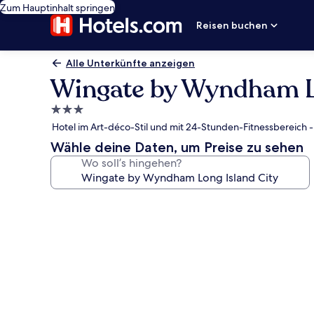
Zum Hauptinhalt springen
Reisen buchen
Alle Unterkünfte anzeigen
Wingate by Wyndham Lo
3.0-
Sterne-
Hotel im Art-déco-Stil und mit 24-Stunden-Fitnessbereich -
Unterkunft
Wähle deine Daten, um Preise zu sehen
Wo soll’s hingehen?
Fotogalerie
von
Wingate
by
Wyndham
Long