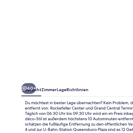
Island
City
40+
Übersicht
Zimmer
Lage
Richtlinien
Du möchtest in bester Lage übernachten? Kein Problem, 
entfernt von: Rockefeller Center und Grand Central Termin
Täglich von 06:30 Uhr bis 09:30 Uhr wird ein im Preis inbeg
déco-Stil ist außerdem höchstens 10 Autominuten entfern
schätzen die fußläufige Entfernung zu den öffentlichen Ve
4 und zur U-Bahn-Station Queensboro Plaza sind es 12 G