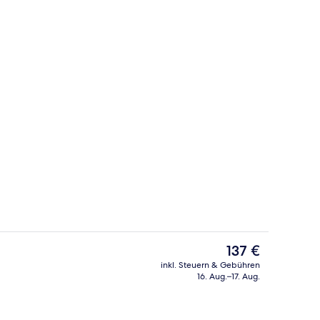
Allergikerbettwaren, Zimmersafe, Sch
Video
Der
137 €
aktuelle
inkl. Steuern & Gebühren
Preis
16. Aug.–17. Aug.
eich
Lobby
beträgt
137 €.