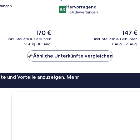
New
rtungen
8.8
York
Hervorragend
8,8
von
by
1.154 Bewertungen
10,
IHG
Hervorragend,
Queens
1.154
Der
Der
170 €
147 €
Bewertungen
Preis
Preis
inkl. Steuern & Gebühren
inkl. Steuern & Gebühren
beträgt
beträgt
9. Aug.–10. Aug.
11. Aug.–12. Aug.
170 €
147 €
Ähnliche Unterkünfte vergleichen
te und Vorteile anzuzeigen. Mehr