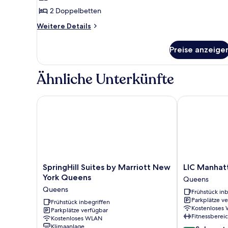
Nichtraucher
2 Doppelbetten
(Pet-
Weitere
Weitere Details
Friendly)
Details
anzeigen
für
Preise anzeige
Zimmer,
2 Doppelbetten,
Nichtraucher
Ähnliche Unterkünfte
(Pet-
Friendly)
SpringHill Suites by Marriott New York Queens
LIC Manhatta
SpringHill
LIC
SpringHill Suites by Marriott New
LIC Manhat
Suites
Manhattan
York Queens
Queens
by
View
Queens
Frühstück inb
Marriott
Hotel
Parkplätze v
New
Frühstück inbegriffen
Queens
Kostenloses
Parkplätze verfügbar
York
Fitnessberei
Kostenloses WLAN
Queens
Klimaanlage