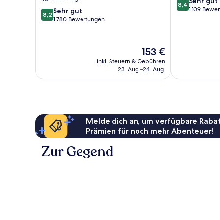
8.4
Sehr gut
Queens
8,4
von
1.109 Bewe
8.2
Sehr gut
8,2
10,
von
1.780 Bewertungen
Sehr
10,
gut,
Sehr
1.109
gut,
Der
153 €
Bewertungen
1.780
Preis
inkl. Steuern & Gebühren
Bewertungen
beträgt
23. Aug.–24. Aug.
153 €
Melde dich an, um verfügbare Rabat
Prämien für noch mehr Abenteuer!
Zur Gegend