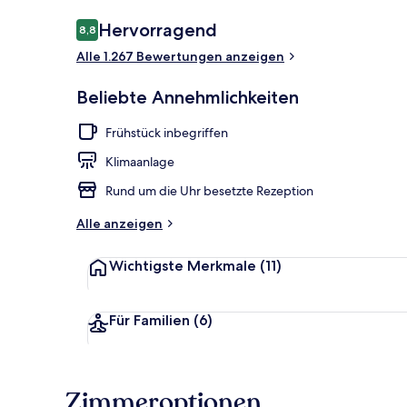
Bewertungen
Hervorragend
8,8
8,8 von 10.
Alle 1.267 Bewertungen anzeigen
Sitzecke in d
Beliebte Annehmlichkeiten
Frühstück inbegriffen
Klimaanlage
Rund um die Uhr besetzte Rezeption
Alle anzeigen
Wichtigste Merkmale
(11)
Für Familien
(6)
Zimmeroptionen