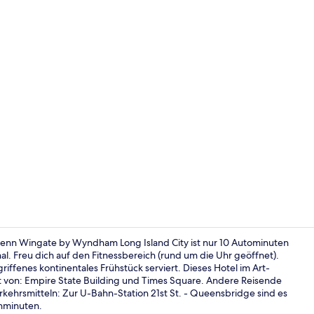
Influencer-
denn Wingate by Wyndham Long Island City ist nur 10 Autominuten
al. Freu dich auf den Fitnessbereich (rund um die Uhr geöffnet).
riffenes kontinentales Frühstück serviert. Dieses Hotel im Art-
Eingangsber
t von: Empire State Building und Times Square. Andere Reisende
rkehrsmitteln: Zur U-Bahn-Station 21st St. - Queensbridge sind es
ehminuten.