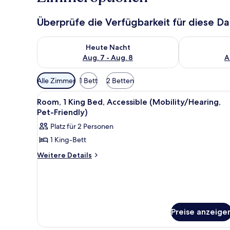
Überprüfe die Verfügbarkeit für diese D
Überprüfe die Verfügbarkeit für heute Nacht, Aug. 7
Überprüfe die
Heute Nacht
Aug. 7 - Aug. 8
A
Verfügbare
Alle Zimmer
1 Bett
2 Betten
Filter
Alle
Ein modernes Hotelzimmer mit 
für
5
Room, 1 King Bed, Accessible (Mobility/Hearing,
Fotos
Zimmer
Pet-Friendly)
für
Platz für 2 Personen
Room,
1 King-Bett
1
King
Weitere
Weitere Details
Details
Bed,
für
Accessible
Room,
(Mobility/Hearing,
1
King
Pet-
Bed,
Preise anzeige
Friendly)
Accessible
anzeigen
(Mobility/Hearing,