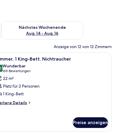
es Wochenende, Aug. 7 - Aug. 9.
Überprüfe die Verfügbarkeit für nächstes Wochenende, Aug. 1
Nächstes Wochenende
Aug. 14 - Aug. 16
Anzeige von 12 von 12 Zimmern
.
eibtisch
le
Allergikerbettwaren, Zimmersafe, Schreibtisc
13
mmer, 1 King-Bett, Nichtraucher
otos
Wunderbar
ür
0
9,0 von 10
(169
169 Bewertungen
immer,
Bewertungen)
22 m²
King-
Platz für 2 Personen
ett,
1 King-Bett
ichtraucher
itere
nzeigen
itere Details
tails
r
mmer,
Preise anzeigen
King-
tt,