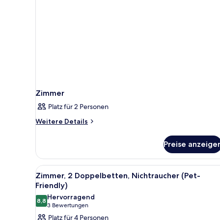
Zimmer
Platz für 2 Personen
Weitere
Weitere Details
Details
für
Preise anzeige
Zimmer
Alle
Ein Hotelzimmer mit zwei Bett
6
Zimmer, 2 Doppelbetten, Nichtraucher (Pet-
Fotos
Friendly)
für
Hervorragend
8,8
Zimmer,
8,8 von 10
(3
3 Bewertungen
2 Doppelbetten,
Bewertungen)
Platz für 4 Personen