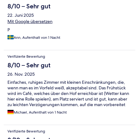
8/10 – Sehr gut
22. Juni 2025
Mit Google übersetzen
P
Ann, Aufenthalt von 1 Nacht
Verifizierte Bewertung
8/10 – Sehr gut
26. Nov. 2025
Einfaches, ruhiges Zimmer mit kleinen Einschränkungen, die,
wenn man es im Vorfeld weiß, akzeptabel sind. Das Frühstück
wird im Café, welches über den Hof erreichbar ist (Wetter kann
hier eine Rolle spielen), am Platz serviert und ist gut, kann aber
zu leichten Verzögerungen kommen, auf die man vorbereitet
sein sollte, wenn man es eilig hat. Das Zimmer selbst einfach
Michael, Aufenthalt von 1 Nacht
ausgestattet, aber gut.
Verifizierte Bewertung