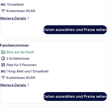
anzeigen
1 Einzelbett
Kostenloses WLAN
Weitere
Weitere Details
Details
für
Daten auswählen und Preise sehen
Basic-
Einzelzimmer,
Gemeinschaftsbad
Alle
Ein Schlafzimmer mit einem Holzkopfte
5
Familienzimmer
Fotos
Blick auf die Stadt
für
2 Schlafzimmer
Familienzimmer
anzeigen
Platz für 3 Personen
1 King-Bett und 1 Einzelbett
Kostenloses WLAN
Weitere
Weitere Details
Details
für
Daten auswählen und Preise sehen
Familienzimmer
Alle
Ein Schlafzimmer mit einem Holzkopfte