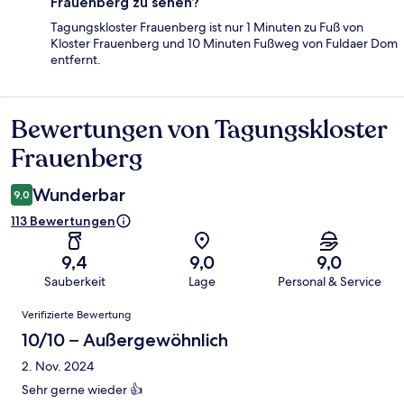
Frauenberg zu sehen?
Tagungskloster Frauenberg ist nur 1 Minuten zu Fuß von
Kloster Frauenberg und 10 Minuten Fußweg von Fuldaer Dom
entfernt.
Bewertungen von Tagungskloster
Bewertungen
Frauenberg
Wunderbar
9,0
113 Bewertungen
9,4
9,0
9,0
Sauberkeit
Lage
Personal & Service
Bewertungen
Verifizierte Bewertung
10/10 – Außergewöhnlich
2. Nov. 2024
Sehr gerne wieder 👍