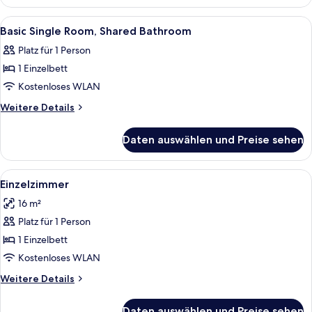
Room
Alle
Ein Hotelzimmer mit Bett, Schreibtisc
1
Basic Single Room, Shared Bathroom
Fotos
Platz für 1 Person
für
1 Einzelbett
Basic
Single
Kostenloses WLAN
Room,
Weitere
Weitere Details
Shared
Details
für
Bathroom
Daten auswählen und Preise sehen
Basic
anzeigen
Single
Room,
Alle
Einzelzimmer | Schreibtisch, laptopg
3
Shared
Einzelzimmer
Fotos
Bathroom
16 m²
für
Platz für 1 Person
Einzelzimmer
anzeigen
1 Einzelbett
Kostenloses WLAN
Weitere
Weitere Details
Details
für
Daten auswählen und Preise sehen