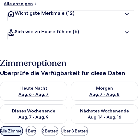
Alle anzeigen
Wichtigste Merkmale
(12)
Sich wie zu Hause fühlen
(6)
Zimmeroptionen
Überprüfe die Verfügbarkeit für diese Daten
Überprüfe die Verfügbarkeit für heute Nacht, Aug. 6 - Aug. 7.
Überprüfe die Verfügbarkeit f
Heute Nacht
Morgen
Aug. 6 - Aug. 7
Aug. 7 - Aug. 8
Überprüfe die Verfügbarkeit für dieses Wochenende, Aug. 7 - 
Überprüfe die Verfügbarkeit f
Dieses Wochenende
Nächstes Wochenende
Aug. 7 - Aug. 9
Aug. 14 - Aug. 16
Verfügbare
Alle Zimmer
1 Bett
2 Betten
Über 3 Betten
Filter