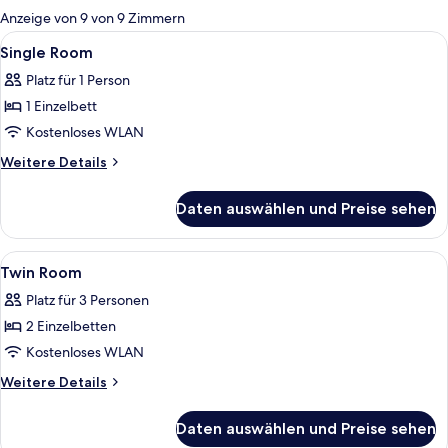
für
Anzeige von 9 von 9 Zimmern
Zimmer
Alle
Ein Zimmer mit einem Bett, einem Schr
3
Single Room
Fotos
Platz für 1 Person
für
1 Einzelbett
Single
Room
Kostenloses WLAN
anzeigen
Weitere
Weitere Details
Details
für
Daten auswählen und Preise sehen
Single
Room
Alle
Ein Schlafzimmer mit einem Bett, eine
3
Twin Room
Fotos
Platz für 3 Personen
für
2 Einzelbetten
Twin
Room
Kostenloses WLAN
anzeigen
Weitere
Weitere Details
Details
für
Daten auswählen und Preise sehen
Twin