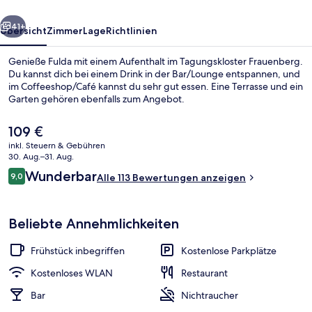
rück
Weiter
41+
Übersicht
Zimmer
Lage
Richtlinien
Genieße Fulda mit einem Aufenthalt im Tagungskloster Frauenberg.
Du kannst dich bei einem Drink in der Bar/Lounge entspannen, und
im Coffeeshop/Café kannst du sehr gut essen. Eine Terrasse und ein
Garten gehören ebenfalls zum Angebot.
Der
109 €
aktuelle
inkl. Steuern & Gebühren
Preis
30. Aug.–31. Aug.
beträgt
Bewertungen
Wunderbar
9,0
Außenbereich
Alle 113 Bewertungen anzeigen
109 €.
9,0 von 10.
Beliebte Annehmlichkeiten
Frühstück inbegriffen
Kostenlose Parkplätze
Kostenloses WLAN
Restaurant
Bar
Nichtraucher