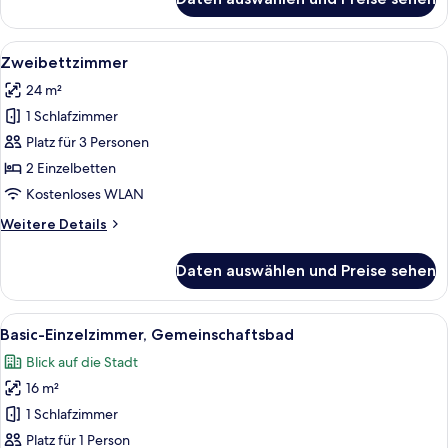
Einzelzimmer
Alle
Ein Schlafzimmer mit Bett, Schreibtisc
3
Zweibettzimmer
Fotos
24 m²
für
1 Schlafzimmer
Zweibettzimmer
anzeigen
Platz für 3 Personen
2 Einzelbetten
Kostenloses WLAN
Weitere
Weitere Details
Details
für
Daten auswählen und Preise sehen
Zweibettzimmer
Alle
Ein Hotelzimmer mit einem Bett, einem
1
Basic-Einzelzimmer, Gemeinschaftsbad
Fotos
Blick auf die Stadt
für
16 m²
Basic-
Einzelzimmer,
1 Schlafzimmer
Gemeinschaftsbad
Platz für 1 Person