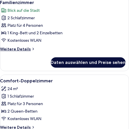
5
Familienzimmer
Fotos
Blick auf die Stadt
für
2 Schlafzimmer
Familienzimmer
anzeigen
Platz für 4 Personen
1 King-Bett und 2 Einzelbetten
Kostenloses WLAN
Weitere
Weitere Details
Details
für
Daten auswählen und Preise sehen
Familienzimmer
Alle
Ein Schlafzimmer mit einem Holzkopfte
4
Comfort-Doppelzimmer
Fotos
24 m²
für
1 Schlafzimmer
Comfort-
Doppelzimmer
Platz für 3 Personen
anzeigen
2 Queen-Betten
Kostenloses WLAN
Weitere
Weitere Details