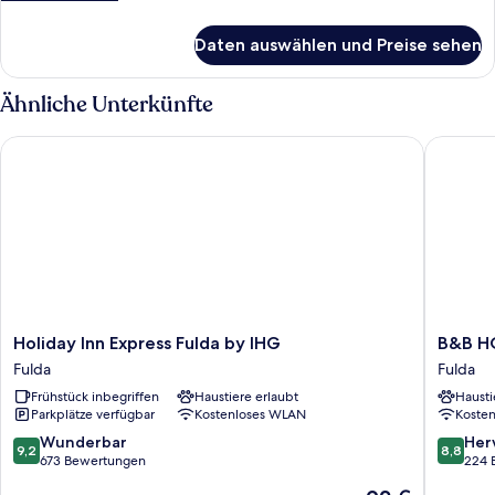
Details
für
Daten auswählen und Preise sehen
Comfort-
Doppelzimmer
Ähnliche Unterkünfte
Holiday Inn Express Fulda by IHG
B&B HOT
Holiday
B&B
Holiday Inn Express Fulda by IHG
B&B HO
Inn
HOTEL
Fulda
Fulda
Express
Fulda-
Frühstück inbegriffen
Haustiere erlaubt
Hausti
Fulda
City
Parkplätze verfügbar
Kostenloses WLAN
Koste
by
Fulda
IHG
9.2
8.8
Wunderbar
Her
9,2
8,8
Fulda
von
von
673 Bewertungen
224 
10,
10,
Der