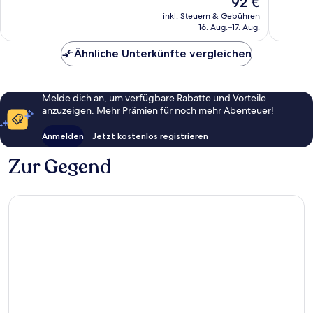
92 €
Wunderbar,
Hervorr
Preis
673
224
inkl. Steuern & Gebühren
beträgt
16. Aug.–17. Aug.
Bewertungen
Bewert
92 €
Ähnliche Unterkünfte vergleichen
Melde dich an, um verfügbare Rabatte und Vorteile
anzuzeigen. Mehr Prämien für noch mehr Abenteuer!
Anmelden
Jetzt kostenlos registrieren
Zur Gegend