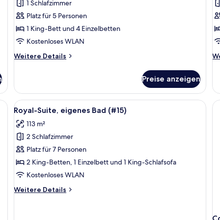
1 Schlafzimmer
Panoramic-
D
Apartment,
A
Platz für 5 Personen
eigenes
m
1 King-Bett und 4 Einzelbetten
Bad
B
Kostenloses WLAN
(#03)
(
Weitere
We
Weitere Details
We
anzeigen
a
Details
De
für
fü
n
Preise anzeigen
Panoramic-
De
Apartment,
Ap
eigenes
mi
hränken und einer schwarzen Arbeitsplatte. Ein Essbereich mit Korbstühlen 
Alle
Ein Wohnzimmer mit einer Couch, Korb
12
Bad
B
Royal-Suite, eigenes Bad (#15)
Fotos
(#03)
(#
113 m²
für
2 Schlafzimmer
Royal-
Suite,
Platz für 7 Personen
eigenes
2 King-Betten, 1 Einzelbett und 1 King-Schlafsofa
Bad
Kostenloses WLAN
(#15)
Weitere
Weitere Details
anzeigen
Details
für
Royal-
C