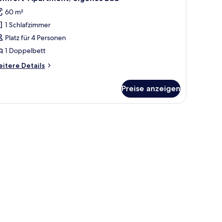
60 m²
1 Schlafzimmer
Platz für 4 Personen
1 Doppelbett
itere
itere Details
tails
r
Preise anzeigen
mfort-
artment,
genes
 | Lobby
ad