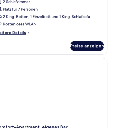
2 Schlafzimmer
eluxe-
partment,
Platz für 7 Personen
it
2 King-Betten, 1 Einzelbett und 1 King-Schlafsofa
ad
Kostenloses WLAN
#04)
itere
itere Details
nzeigen
tails
r
Preise anzeigen
luxe-
artment,
t
und einem Holztisch ist ebenfalls vorhanden.
stühlen, einem kleinen runden Tisch mit einer Schale und einem Fernseher
ad
04)
omfort-Apartment, eigenes Bad