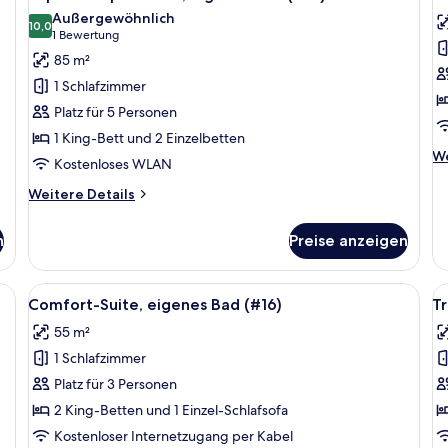
Fotos
F
Außergewöhnlich
für
10,0
f
10,0 von 10
(1
1 Bewertung
Superior-
P
Bewertung)
85 m²
Apartment,
A
1 Schlafzimmer
eigenes
e
Platz für 5 Personen
Bad
B
1 King-Bett und 2 Einzelbetten
(#12)
(#
We
We
Kostenloses WLAN
anzeigen
a
De
fü
Weitere
Weitere Details
Pr
Details
Ap
für
n
Preise anzeigen
ei
Superior-
B
Apartment,
(#
eigenes
kelblauen Sofa, einem Holztisch, einem grauen Sofa, einem Korbstuhl und
Alle
Ein Wohnzimmer mit grauem Sofa, eine
Al
13
Bad
Comfort-Suite, eigenes Bad (#16)
Tr
Fotos
F
(#12)
55 m²
für
f
1 Schlafzimmer
Comfort-
T
Suite,
A
Platz für 3 Personen
eigenes
e
2 King-Betten und 1 Einzel-Schlafsofa
Bad
B
Kostenloser Internetzugang per Kabel