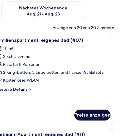
es Wochenende, Aug. 14 - Aug. 16.
Überprüfe die Verfügbarkeit für nächstes Wochenende, Aug. 2
Nächstes Wochenende
Aug. 21 - Aug. 23
Anzeige von 20 von 20 Zimmern
 für Tee gedeckt ist, zwei gestreiften Sessel, einem kleinen Holztisch und ein
le
Ein kompakter Wohnraum mit einem blauen Sof
26
amilienapartment, eigenes Bad (#07)
otos
111 m²
ür
3 Schlafzimmer
amilienapartment,
igenes
Platz für 8 Personen
ad
2 King-Betten, 3 Einzelbetten und 1 Einzel-Schlafsofa
#07)
Kostenloses WLAN
nzeigen
itere
itere Details
tails
r
milienapartment,
genes
Preise anzeigen
ad
07)
 Fenster, einer Couch, einem Esstisch mit Stühlen und einem an der Wand 
le
Ein modernes Wohnzimmer mit einem blauen So
22
remium-Apartment, eigenes Bad (#11)