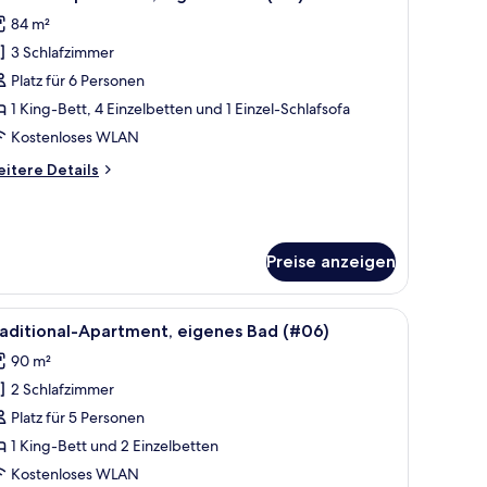
otos
84 m²
ür
3 Schlafzimmer
remium-
partment,
Platz für 6 Personen
igenes
1 King-Bett, 4 Einzelbetten und 1 Einzel-Schlafsofa
ad
Kostenloses WLAN
11)
itere
itere Details
nzeigen
tails
r
emium-
artment,
Preise anzeigen
genes
ad
11)
 einer Holzkommode.
m weißen Sessel, einem Glastisch und einem an der Wand befestigten Ferns
le
Ein großzügiger Wohnbereich mit Esstisch, S
14
aditional-Apartment, eigenes Bad (#06)
otos
90 m²
ür
2 Schlafzimmer
raditional-
partment,
Platz für 5 Personen
igenes
1 King-Bett und 2 Einzelbetten
ad
Kostenloses WLAN