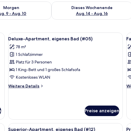
 - Aug. 9.
 Verfügbarkeit für morgen, Aug. 9 - Aug. 10.
Überprüfe die Verfügbarkeit für dies
Morgen
Dieses Wochenende
g. 9 - Aug. 10
Aug. 14 - Aug. 16
14) | Innenbereich
Alle
Ein Essbereich mit einem Holztisch, der
Al
10
Deluxe-Apartment, eigenes Bad (#05)
F
Fotos
F
78 m²
für
f
1 Schlafzimmer
Deluxe-
F
Apartment,
e
Platz für 3 Personen
eigenes
B
1 King-Bett und 1 großes Schlafsofa
Bad
(
Kostenloses WLAN
(#05)
a
Weitere
We
Weitere Details
We
anzeigen
Details
De
für
fü
Deluxe-
Fa
Apartment,
ei
n
Preise anzeigen
eigenes
B
Bad
(#
(#05)
fschrift "FRIESISCHER HOF APARTHOTEL".
Alle
Ein geräumiges Wohnzimmer mit großem
Al
12
Superior-Apartment, eigenes Bad (#12)
P