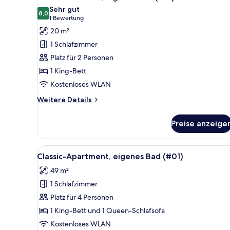
Fotos
(#14)
Sehr gut
für
8,0
8,0 von 10
(1
1 Bewertung
Standard-
Bewertung)
20 m²
Studio,
1 Schlafzimmer
eigenes
Platz für 2 Personen
Bad
1 King-Bett
(#17)
Kostenloses WLAN
anzeigen
Weitere
Weitere Details
Details
für
Preise anzeige
Standard-
Studio,
eigenes
Alle
Ein Wohnzimmer mit einem dun
15
Bad
Classic-Apartment, eigenes Bad (#01)
Fotos
(#17)
49 m²
für
1 Schlafzimmer
Classic-
Apartment,
Platz für 4 Personen
eigenes
1 King-Bett und 1 Queen-Schlafsofa
Bad
Kostenloses WLAN