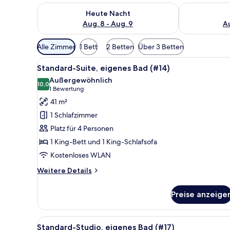
Überprüfe die Verfügbarkeit für heute Nacht, Aug. 8
Überprüfe die
Heute Nacht
Aug. 8 - Aug. 9
Au
Verfügbare
Alle Zimmer
1 Bett
2 Betten
Über 3 Betten
Filter
Alle
Standard-Suite, eigenes Bad (#
für
6
Standard-Suite, eigenes Bad (#14)
Fotos
Zimmer
Außergewöhnlich
für
10,0
10,0 von 10
(1
1 Bewertung
Standard-
Bewertung)
41 m²
Suite,
1 Schlafzimmer
eigenes
Platz für 4 Personen
Bad
1 King-Bett und 1 King-Schlafsofa
(#14)
Kostenloses WLAN
anzeigen
Weitere
Weitere Details
Details
für
Preise anzeige
Standard-
Suite,
eigenes
Alle
Ein Backsteinhaus mit der Au
14
Bad
Standard-Studio, eigenes Bad (#17)