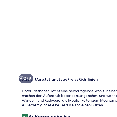
278+
Übersicht
Ausstattung
Lage
Preise
Richtlinien
Hotel Friesischer Hof ist eine hervorragende Wahl für eine
machen den Aufenthalt besonders angenehm, und wenn du 
Wander- und Radwege, die Möglichkeiten zum Mountainb
Außerdem gibt es eine Terrasse and einen Garten.
Bewertungen
Außergewöhnlich
9,4