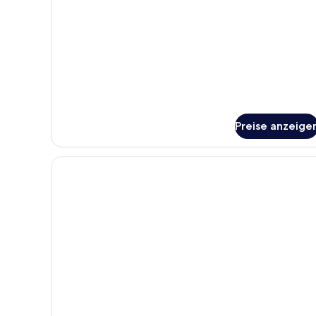
Apartment,
mit
Bad
(#08)
Preise anzeige