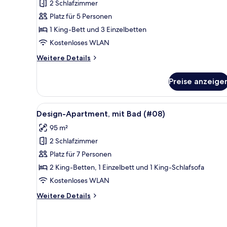
2 Schlafzimmer
Superior-
Apartment,
Platz für 5 Personen
eigenes
1 King-Bett und 3 Einzelbetten
Bad
Kostenloses WLAN
(#02)
Weitere
Weitere Details
anzeigen
Details
für
Preise anzeige
Superior-
Apartment,
eigenes
Alle
Eine moderne Küche mit Holzsc
12
Bad
Design-Apartment, mit Bad (#08)
Fotos
(#02)
95 m²
für
2 Schlafzimmer
Design-
Apartment,
Platz für 7 Personen
mit
2 King-Betten, 1 Einzelbett und 1 King-Schlafsofa
Bad
Kostenloses WLAN
(#08)
Weitere
Weitere Details
anzeigen
Details
für
Design-