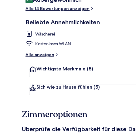
9,4 von 10.
Alle 14 Bewertungen anzeigen
Deluxe-Apart
Beliebte Annehmlichkeiten
Wäscherei
Kostenloses WLAN
Alle anzeigen
Wichtigste Merkmale
(5)
Sich wie zu Hause fühlen
(5)
Zimmeroptionen
Überprüfe die Verfügbarkeit für diese D