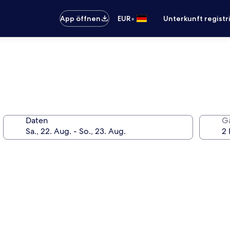
•
App öffnen
EUR
Unterkunft registr
Daten
G