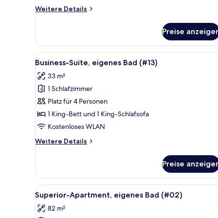
(#01)
Weitere
Weitere Details
anzeigen
Details
für
Preise anzeige
Classic-
Apartment,
eigenes
Alle
Business-Suite, eigenes Bad (#
5
Bad
Business-Suite, eigenes Bad (#13)
Fotos
(#01)
33 m²
für
1 Schlafzimmer
Business-
Suite,
Platz für 4 Personen
eigenes
1 King-Bett und 1 King-Schlafsofa
Bad
Kostenloses WLAN
(#13)
Weitere
Weitere Details
anzeigen
Details
für
Preise anzeige
Business-
Suite,
eigenes
Alle
Ein modernes Wohnzimmer mit e
17
Bad
Superior-Apartment, eigenes Bad (#02)
Fotos
(#13)
82 m²
für