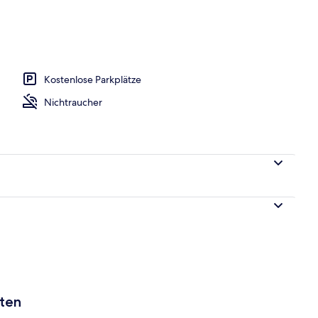
ment, mit Bad (#04) | Lounge
Kostenlose Parkplätze
Nichtraucher
aten