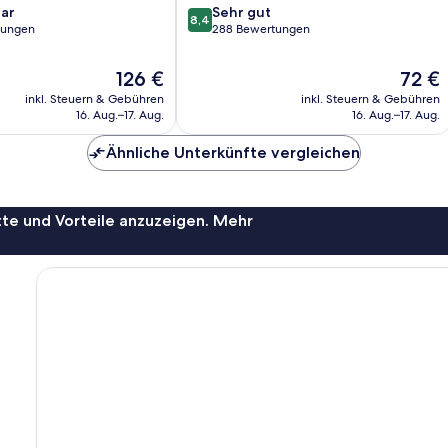
8.4
ar
Sehr gut
8,4
von
tungen
288 Bewertungen
10,
Sehr
Der
Der
126 €
72 €
gut,
Preis
Preis
inkl. Steuern & Gebühren
inkl. Steuern & Gebühren
288
beträgt
beträgt
16. Aug.–17. Aug.
16. Aug.–17. Aug.
Bewertungen
126 €
72 €
Ähnliche Unterkünfte vergleichen
te und Vorteile anzuzeigen. Mehr