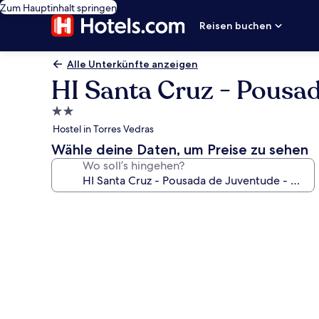
Zum Hauptinhalt springen
Reisen buchen
Alle Unterkünfte anzeigen
HI Santa Cruz - Pousad
2.0-
Sterne-
Hostel in Torres Vedras
Unterkunft
Wähle deine Daten, um Preise zu sehen
Wo soll’s hingehen?
Fotogalerie
von
HI
Santa
Cruz
-