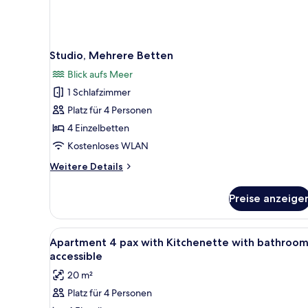
Studio, Mehrere Betten
Blick aufs Meer
1 Schlafzimmer
Platz für 4 Personen
4 Einzelbetten
Kostenloses WLAN
Weitere
Weitere Details
Details
für
Preise anzeige
Studio,
Mehrere
Betten
Alle
Ein modernes Hotelzimmer mit 
8
Apartment 4 pax with Kitchenette with bathroom
Fotos
accessible
für
20 m²
Apartment
Platz für 4 Personen
4