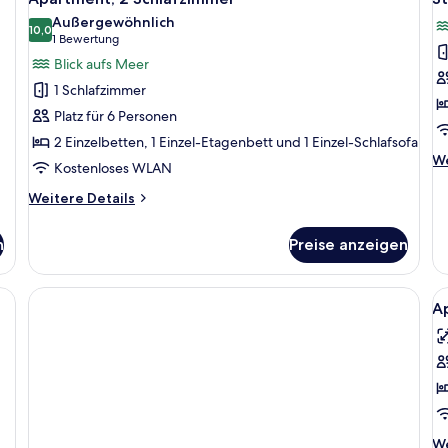
Bed
Bed
Fotos
F
Außergewöhnlich
Dorm)
in
für
10,0
f
10,0 von 10
(1
1 Bewertung
a
anzeigen
Apartment,
S
4-
Bewertung)
Blick aufs Meer
Bed
2 Schlafzimmer
M
1 Schlafzimmer
Dorm)
anzeigen
B
Platz für 6 Personen
a
2 Einzelbetten, 1 Einzel-Etagenbett und 1 Einzel-Schlafsofa
We
We
Kostenloses WLAN
De
fü
Weitere
Weitere Details
St
Details
M
für
n
Preise anzeigen
Be
Apartment,
2 Schlafzimmer
Al
A
F
f
A
6
p
w
We
We