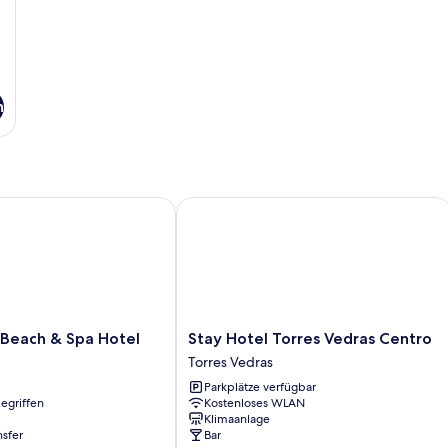
n
each & Spa Hotel
Stay Hotel Torres Vedras Centro
Stay
 Beach & Spa Hotel
Stay Hotel Torres Vedras Centro
Hotel
Torres Vedras
Torres
Parkplätze verfügbar
Vedras
egriffen
Kostenloses WLAN
Centro
Klimaanlage
Torres
nsfer
Bar
Vedras