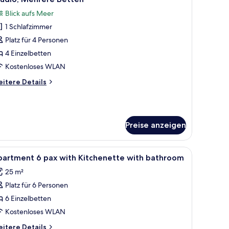
otos
Blick aufs Meer
ür
1 Schlafzimmer
tudio,
ehrere
Platz für 4 Personen
etten
4 Einzelbetten
nzeigen
Kostenloses WLAN
itere
itere Details
tails
r
udio,
ehrere
Preise anzeigen
tten
le
Ein Hotelzimmer mit zwei Betten, einem großen
8
partment 6 pax with Kitchenette with bathroom
otos
25 m²
ür
Platz für 6 Personen
partment
6 Einzelbetten
ax
Kostenloses WLAN
ith
itere
itere Details