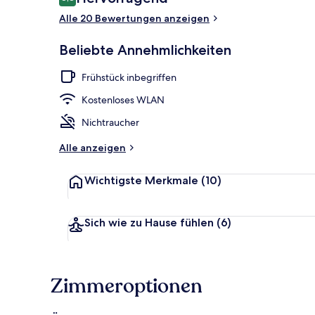
8,8 von 10.
Alle 20 Bewertungen anzeigen
In Strandnä
Beliebte Annehmlichkeiten
Frühstück inbegriffen
Kostenloses WLAN
Nichtraucher
Alle anzeigen
Wichtigste Merkmale
(10)
Sich wie zu Hause fühlen
(6)
Zimmeroptionen