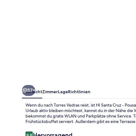
Pousada
de
Juventude
-
Hostel
57+
Übersicht
Zimmer
Lage
Richtlinien
Wenn du nach Torres Vedras reist, ist HI Santa Cruz - Po
Urlaub aktiv bleiben möchtest, kannst du in der Nähe d
bekommst du gratis WLAN und Parkplätze ohne Service. Täg
Frühstücksbuffet serviert. Außerdem gibt es eine Terrasse
Bewertungen
Hervorragend
8,8