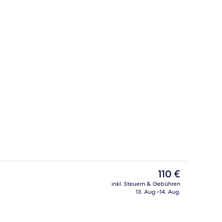
he
Rezeption
Der
110 €
aktuelle
inkl. Steuern & Gebühren
Preis
13. Aug.–14. Aug.
on | Kostenloses WLAN
Außenbereich
beträgt
110 €.