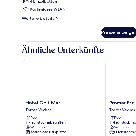
4 Einzelbetten
pax
with
Kostenloses WLAN
Kitchenette
Weitere
Weitere Details
with
Details
für
bathroom
Preise anzeige
Apartment
-
4
accessible
pax
Ähnliche Unterkünfte
anzeigen
with
Kitchenette
with
Hotel Golf Mar
Promar Eco B
bathroom
-
accessible
Hotel
Promar
Hotel Golf Mar
Promar Eco
Golf
Eco
Torres Vedras
Torres Vedras
Mar
Beach
Pool
Pool
Torres
&
Frühstück inbegriffen
Frühstück inb
Vedras
Spa
Wellness
Wellness
Hotel
Kostenlose Parkplätze
Flughafentra
Torres