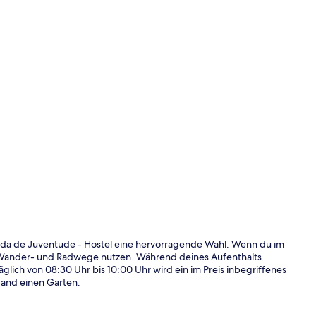
In Strandnä
usada de Juventude - Hostel eine hervorragende Wahl. Wenn du im
ie Wander- und Radwege nutzen. Während deines Aufenthalts
lich von 08:30 Uhr bis 10:00 Uhr wird ein im Preis inbegriffenes
Studio, Balk
 and einen Garten.