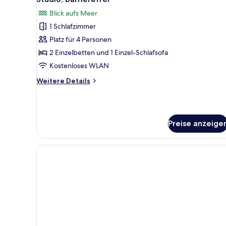
Bed
Bed
Fotos
Dorm)
in
Blick aufs Meer
für
a
anzeigen
1 Schlafzimmer
Studio,
4-
Bed
barrierefrei
Platz für 4 Personen
Dorm)
anzeigen
2 Einzelbetten und 1 Einzel-Schlafsofa
Kostenloses WLAN
Weitere
Weitere Details
Details
für
Studio,
barrierefrei
Preise anzeige