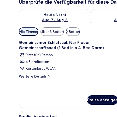
Überprüfe die Verfügbarkeit für diese D
Überprüfe die Verfügbarkeit für heute Nacht, Aug. 7
Überprüfe die
Heute Nacht
Aug. 7 - Aug. 8
A
Verfügbare
Alle Zimmer
Über 3 Betten
2 Betten
Filter
Alle
Ein modernes Badezimmer mit 
für
5
Gemeinsamer Schlafsaal, Nur Frauen,
Fotos
Zimmer
Gemeinschaftsbad (1 Bed in a 4-Bed Dorm)
für
Platz für 1 Person
Gemeinsamer
4 Einzelbetten
Schlafsaal,
Kostenloses WLAN
Nur
Frauen,
Weitere
Weitere Details
Details
Gemeinschaftsbad
für
(1
Gemeinsamer
Bed
Schlafsaal,
in
Nur
Preise anzeige
Frauen,
a
Gemeinschaftsbad
4-
Alle
Ein Hotelzimmer mit Bad, einem
(1
3
Studio, barrierefrei