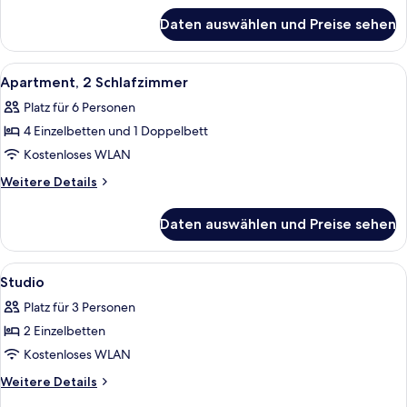
für
Daten auswählen und Preise sehen
Apartment,
1
Schlafzimmer
Alle
Ein ordentlich bezogenes Bett mit we
6
Apartment, 2 Schlafzimmer
Fotos
Platz für 6 Personen
für
4 Einzelbetten und 1 Doppelbett
Apartment,
2 Schlafzimmer
Kostenloses WLAN
anzeigen
Weitere
Weitere Details
Details
für
Daten auswählen und Preise sehen
Apartment,
2 Schlafzimmer
Alle
Ein Hotelzimmer mit einem Bett, einem
6
Studio
Fotos
Platz für 3 Personen
für
2 Einzelbetten
Studio
anzeigen
Kostenloses WLAN
Weitere
Weitere Details
Details