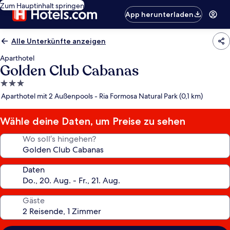
Zum Hauptinhalt springen
App herunterladen
Alle Unterkünfte anzeigen
Aparthotel
Golden Club Cabanas
3.0-
Sterne-
Aparthotel mit 2 Außenpools - Ria Formosa Natural Park (0,1 km)
Unterkunft
Wähle deine Daten, um Preise zu sehen
Wo soll’s hingehen?
Daten
Gäste