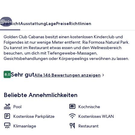
rück
Weiter
60+
Übersicht
Ausstattung
Lage
Preise
Richtlinien
Golden Club Cabanas besitzt einen kostenlosen Kinderclub und
Folgendes ist nur wenige Meter entfernt: Ria Formosa Natural Park.
Du kannst im Restaurant etwas essen und den Wellnessbereich
besuchen, um dich mit Tiefengewebe-Massagen,
Gesichtsbehandlungen oder Körperpeelings verwöhnen zu lassen.
Du kannst dich auf 2 Außenpools und 2 Bars/Lounges freuen und
die Zimmer sind praktischerweise mit Kühlschränken und
Bewertungen
Sehr gut
Mikrowellen versehen.
8,0
Alle 146 Bewertungen anzeigen
8,0 von 10.
Innenpool, 2 Außenpools, Sonnenschi
Beliebte Annehmlichkeiten
Pool
Kochnische
Kostenlose Parkplätze
Kostenloses WLAN
Klimaanlage
Restaurant