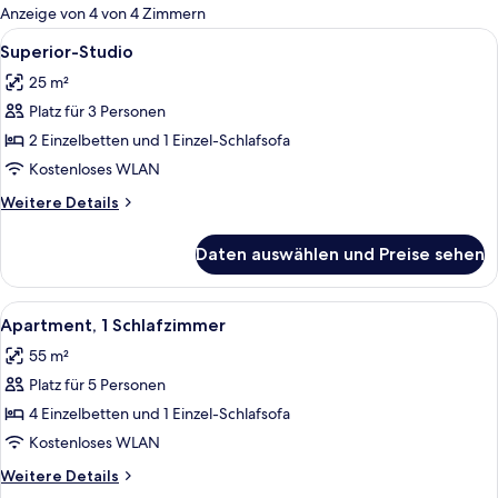
für
Anzeige von 4 von 4 Zimmern
Zimmer
Alle
Superior-Studio | Verdunkelungsvorh
6
Superior-Studio
Fotos
25 m²
für
Platz für 3 Personen
Superior-
Studio
2 Einzelbetten und 1 Einzel-Schlafsofa
anzeigen
Kostenloses WLAN
Weitere
Weitere Details
Details
für
Daten auswählen und Preise sehen
Superior-
Studio
Alle
Ein Hotelzimmer mit einem großen Bet
5
Apartment, 1 Schlafzimmer
Fotos
55 m²
für
Platz für 5 Personen
Apartment,
1
4 Einzelbetten und 1 Einzel-Schlafsofa
Schlafzimmer
Kostenloses WLAN
anzeigen
Weitere
Weitere Details
Details