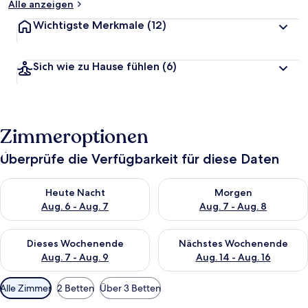
Alle anzeigen
Wichtigste Merkmale
(12)
Sich wie zu Hause fühlen
(6)
Zimmeroptionen
Überprüfe die Verfügbarkeit für diese Daten
Überprüfe die Verfügbarkeit für heute Nacht, Aug. 6 - Aug. 7.
Überprüfe die Verfügbarkeit f
Heute Nacht
Morgen
Aug. 6 - Aug. 7
Aug. 7 - Aug. 8
Überprüfe die Verfügbarkeit für dieses Wochenende, Aug. 7 - 
Überprüfe die Verfügbarkeit f
Dieses Wochenende
Nächstes Wochenende
Aug. 7 - Aug. 9
Aug. 14 - Aug. 16
Verfügbare
Alle Zimmer
2 Betten
Über 3 Betten
Filter