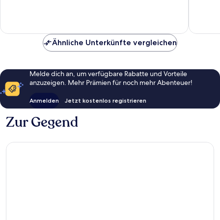
gut,
294
245
Bewert
Bewertungen
Ähnliche Unterkünfte vergleichen
Melde dich an, um verfügbare Rabatte und Vorteile
anzuzeigen. Mehr Prämien für noch mehr Abenteuer!
Anmelden
Jetzt kostenlos registrieren
Zur Gegend