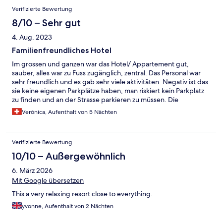
Bewertungen
Verifizierte Bewertung
8/10 – Sehr gut
4. Aug. 2023
Familienfreundliches Hotel
Im grossen und ganzen war das Hotel/ Appartement gut,
sauber, alles war zu Fuss zugänglich, zentral. Das Personal war
sehr freundlich und es gab sehr viele aktivitäten. Negativ ist das
sie keine eigenen Parkplätze haben, man riskiert kein Parkplatz
zu finden und an der Strasse parkieren zu müssen. Die
Parkplätze sind öffentlich und gratis. Die Zimmer könnten eine
Verónica, Aufenthalt von 5 Nächten
Renovierung vertragen. Eine Waschmaschine im Zimmer fehlt
oder sonst ein Waschsalon im Hotel.
Verifizierte Bewertung
10/10 – Außergewöhnlich
6. März 2026
Mit Google übersetzen
This a very relaxing resort close to everything.
yvonne, Aufenthalt von 2 Nächten