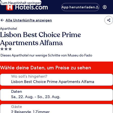
Zum Hauptinhalt springen
App herunterladen
Alle Unterkünfte anzeigen
Aparthotel
Lisbon Best Choice Prime
Apartments Alfama
3.0-
Sterne-
Dieses Aparthotel nur wenige Schritte von Museu do Fado
Unterkunft
Wähle deine Daten, um Preise zu sehen
Wo soll’s hingehen?
Daten
Gäste