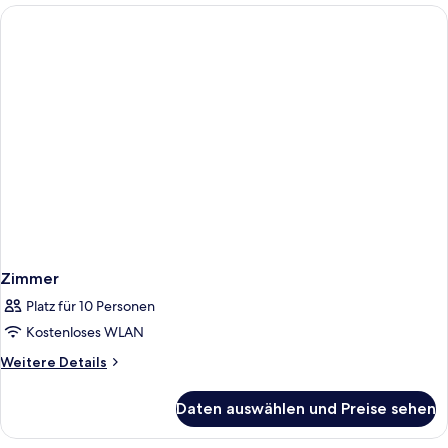
Zimmer
Platz für 10 Personen
Kostenloses WLAN
Weitere
Weitere Details
Details
für
Daten auswählen und Preise sehen
Zimmer