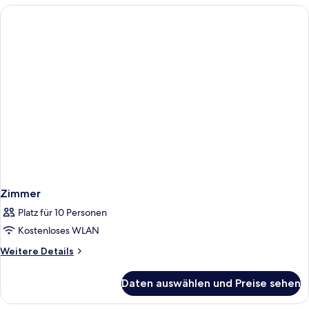
Zimmer
Platz für 10 Personen
Kostenloses WLAN
Weitere
Weitere Details
Details
für
Daten auswählen und Preise sehen
Zimmer