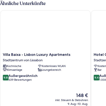
Ähnliche Unterkünfte
Villa Baixa - Lisbon Luxury Apartments
Hotel Co
Villa
Hotel
Villa Baixa - Lisbon Luxury Apartments
Hotel 
Baixa
Conven
Stadtzentrum von Lissabon
Stadtze
-
do
Kochnische
Kostenloses WLAN
Koste
Lisbon
Salvado
Klimaanlage
Loungebereich
Bar
Luxury
Stadtze
Apartments
von
9.8
9.4
Außergewöhnlich
Auß
9,8
9,4
Stadtzentrum
Lissabon
von
von
639 Bewertungen
1.00
von
10,
10,
Lissabon
Außergewöhnlich,
Außerge
639
1.006
Der
148 €
Bewertungen
Bewert
Preis
inkl. Steuern & Gebühren
beträgt
9. Aug.–10. Aug.