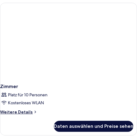
Zimmer
Platz für 10 Personen
Kostenloses WLAN
Weitere
Weitere Details
Details
für
Daten auswählen und Preise sehen
Zimmer