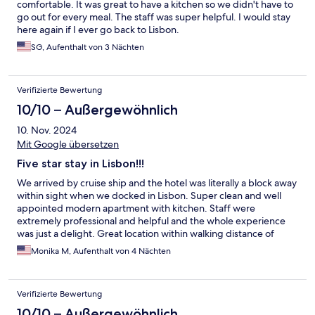
comfortable. It was great to have a kitchen so we didn't have to
go out for every meal. The staff was super helpful. I would stay
here again if I ever go back to Lisbon.
SG, Aufenthalt von 3 Nächten
Verifizierte Bewertung
10/10 – Außergewöhnlich
10. Nov. 2024
Mit Google übersetzen
Five star stay in Lisbon!!!
We arrived by cruise ship and the hotel was literally a block away
within sight when we docked in Lisbon. Super clean and well
appointed modern apartment with kitchen. Staff were
extremely professional and helpful and the whole experience
was just a delight. Great location within walking distance of
many Lisbon attractions in Alfama section of the city. We would
Monika M, Aufenthalt von 4 Nächten
Definitely come back to this apartment hotel the next time we
are in Lisbon
Verifizierte Bewertung
10/10 – Außergewöhnlich