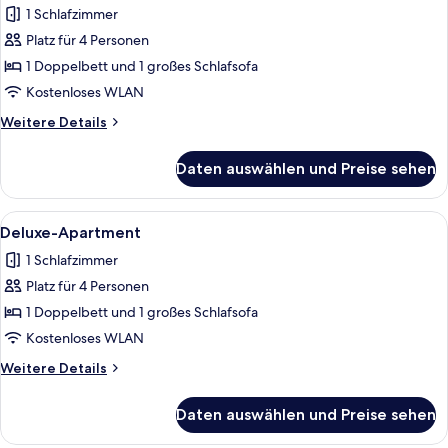
1 Schlafzimmer
Superior
Apartment
Platz für 4 Personen
-
1 Doppelbett und 1 großes Schlafsofa
Back
Kostenloses WLAN
Street
Weitere
Weitere Details
Facing
Details
anzeigen
für
Daten auswählen und Preise sehen
Superior
Apartment
-
Alle
Ein modernes Wohnzimmer mit einer C
1
Back
Deluxe-Apartment
Fotos
Street
1 Schlafzimmer
Facing
für
Platz für 4 Personen
Deluxe-
Apartment
1 Doppelbett und 1 großes Schlafsofa
anzeigen
Kostenloses WLAN
Weitere
Weitere Details
Details
für
Daten auswählen und Preise sehen
Deluxe-
Apartment