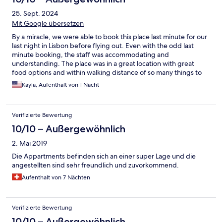
25. Sept. 2024
Mit Google übersetzen
By a miracle, we were able to book this place last minute for our
last night in Lisbon before flying out. Even with the odd last
minute booking, the staff was accommodating and
understanding. The place was in a great location with great
food options and within walking distance of so many things to
see. The apartment itself was wonderful, clean and spacious.
Kayla, Aufenthalt von 1 Nacht
We felt right at home. Aside from us not being used to open
windows for cooling and hearing all the talking on the streets, or
other guests, it was wonderful! Thank you for having us!
Verifizierte Bewertung
10/10 – Außergewöhnlich
2. Mai 2019
Die Appartments befinden sich an einer super Lage und die
angestellten sind sehr freundlich und zuvorkommend.
Aufenthalt von 7 Nächten
Verifizierte Bewertung
10/10 – Außergewöhnlich