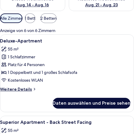
Aug. 14 - Aug. 16
Aug. 21 - Aug. 23
Verfügbare
Alle Zimmer
1 Bett
2 Betten
Filter
für
Anzeige von 6 von 6 Zimmern
Zimmer
Alle
Ein modernes Wohnzimmer mit einer Co
1
Deluxe-Apartment
Fotos
55 m²
für
1 Schlafzimmer
Deluxe-
Apartment
Platz für 4 Personen
anzeigen
1 Doppelbett und 1 großes Schlafsofa
Kostenloses WLAN
Weitere
Weitere Details
Details
für
Daten auswählen und Preise sehen
Deluxe-
Apartment
Alle
Ein modernes Wohnzimmer mit einer C
1
Superior Apartment - Back Street Facing
Fotos
55 m²
für