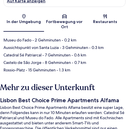
Auf Karte anzeigen
Karte
In der Umgebung
Fortbewegung vor
Restaurants
Ort
Museu do Fado
- 2 Gehminuten
- 0.2 km
Aussichtspunkt von Santa Luzia
- 3 Gehminuten
- 0.3 km
Catedral Sé Patriarcal
- 7 Gehminuten
- 0.6 km
Castelo de São Jorge
- 8 Gehminuten
- 0.7 km
Rossio-Platz
- 15 Gehminuten
- 1.3 km
Mehr zu dieser Unterkunft
Lisbon Best Choice Prime Apartments Alfama
Lisbon Best Choice Prime Apartments Alfama besitzt eine super Lage,
denn Folgendes kann in nur 10 Minuten erlaufen werden: Catedral Sé
Patriarcal und Museu do Fado. Alle Apartments sind mit Kochnischen
ausgestattet und bieten unter anderem Smart-TVs und
Espressomaschine. Die öffentlichen Verkehrsmittel sind nur einen