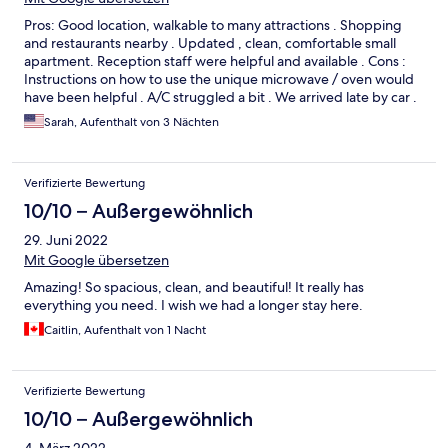
Pros: Good location, walkable to many attractions . Shopping
and restaurants nearby . Updated , clean, comfortable small
apartment. Reception staff were helpful and available . Cons :
Instructions on how to use the unique microwave / oven would
have been helpful . A/C struggled a bit . We arrived late by car .
Were not told that the street had a barrier and was only
Sarah, Aufenthalt von 3 Nächten
accessible to taxis . We drove around as Google tried to bring us
back to the street . Finally approached the address from an
adjoining street . would have been smoother , if we were told in
Verifizierte Bewertung
advance about this .
10/10 – Außergewöhnlich
29. Juni 2022
Mit Google übersetzen
Amazing! So spacious, clean, and beautiful! It really has
everything you need. I wish we had a longer stay here.
Caitlin, Aufenthalt von 1 Nacht
Verifizierte Bewertung
10/10 – Außergewöhnlich