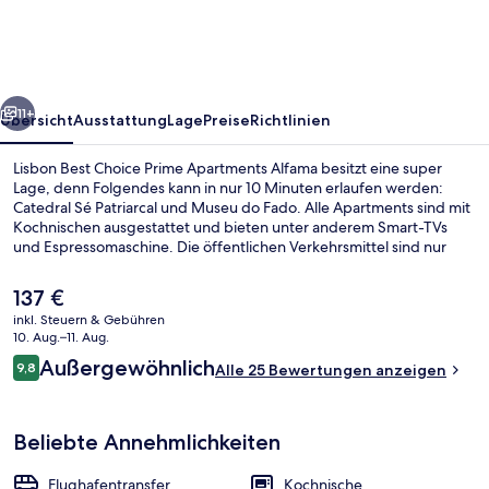
Prime
Apartments
Alfama
rück
Weiter
11+
Übersicht
Ausstattung
Lage
Preise
Richtlinien
Lisbon Best Choice Prime Apartments Alfama besitzt eine super
Lage, denn Folgendes kann in nur 10 Minuten erlaufen werden:
Catedral Sé Patriarcal und Museu do Fado. Alle Apartments sind mit
Kochnischen ausgestattet und bieten unter anderem Smart-TVs
und Espressomaschine. Die öffentlichen Verkehrsmittel sind nur
einen kurzen Fußmarsch entfernt: Zur Haltestelle Cç. S. Vicente sind
es 4 Minuten und zur Haltestelle R. Escolas Gerais 5 Minuten.
Der
137 €
aktuelle
inkl. Steuern & Gebühren
Preis
10. Aug.–11. Aug.
Superior Apartment - Back Street Fac
beträgt
Bewertungen
Außergewöhnlich
9,8
Alle 25 Bewertungen anzeigen
137 €.
9,8 von 10.
Beliebte Annehmlichkeiten
Flughafentransfer
Kochnische