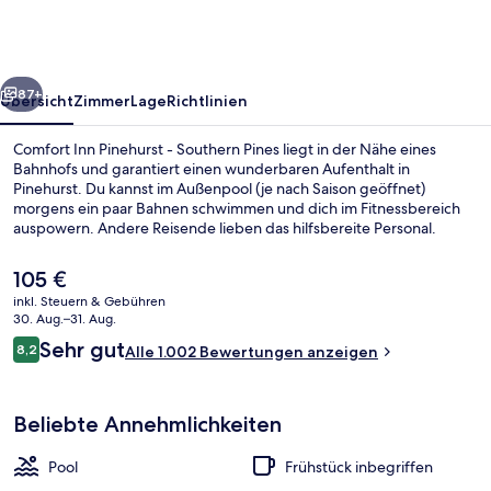
-
Southern
Pines
rück
Weiter
87+
Übersicht
Zimmer
Lage
Richtlinien
Comfort Inn Pinehurst - Southern Pines liegt in der Nähe eines
Bahnhofs und garantiert einen wunderbaren Aufenthalt in
Pinehurst. Du kannst im Außenpool (je nach Saison geöffnet)
morgens ein paar Bahnen schwimmen und dich im Fitnessbereich
auspowern. Andere Reisende lieben das hilfsbereite Personal.
Der
105 €
aktuelle
inkl. Steuern & Gebühren
Preis
30. Aug.–31. Aug.
Lobby
beträgt
Bewertungen
Sehr gut
8,2
Alle 1.002 Bewertungen anzeigen
105 €.
8,2 von 10.
Beliebte Annehmlichkeiten
Pool
Frühstück inbegriffen