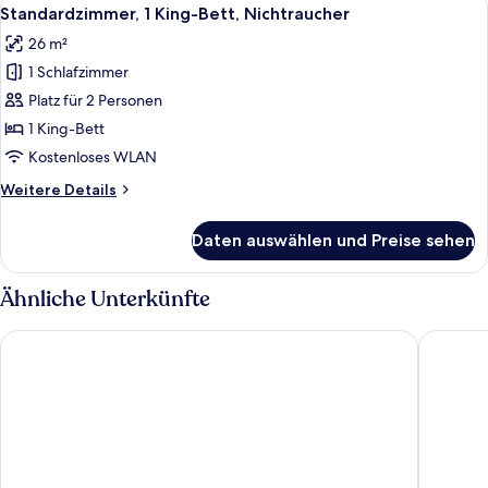
Alle
8
Nichtraucher
Standardzimmer, 1 King-Bett, Nichtraucher
Fotos
(Upgrade)
26 m²
für
1 Schlafzimmer
Standardzimmer,
1 King-
Platz für 2 Personen
Bett,
1 King-Bett
Nichtraucher
Kostenloses WLAN
anzeigen
Weitere
Weitere Details
Details
für
Daten auswählen und Preise sehen
Standardzimmer,
1 King-
Bett,
Ähnliche Unterkünfte
Nichtraucher
Carolina Pine Inn
Springhil