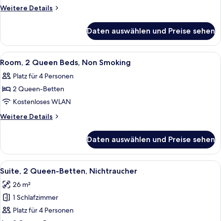
Queen
Weitere
Weitere Details
Beds,
Details
für
Non
Daten auswählen und Preise sehen
Suite,
Smoking
2
anzeigen
Queen
Alle
Ein Hotelzimmer mit zwei Betten, eine
5
Beds,
Room, 2 Queen Beds, Non Smoking
Fotos
Non
Platz für 4 Personen
Smoking
für
2 Queen-Betten
Room,
2
Kostenloses WLAN
Queen
Weitere
Weitere Details
Beds,
Details
für
Non
Daten auswählen und Preise sehen
Room,
Smoking
2
anzeigen
Queen
Alle
Ein Hotelzimmer mit zwei Betten, ein
15
Beds,
Suite, 2 Queen-Betten, Nichtraucher
Fotos
Non
26 m²
Smoking
für
1 Schlafzimmer
Suite,
2 Queen-
Platz für 4 Personen