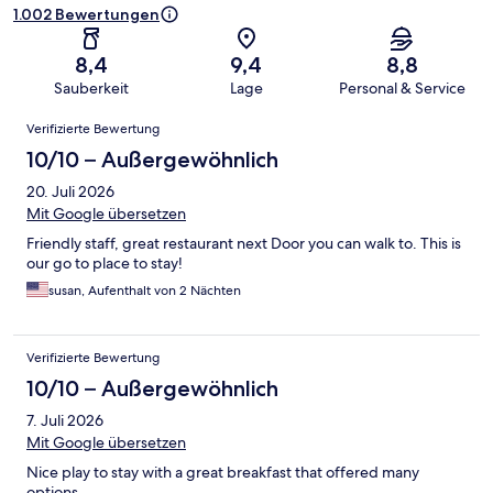
1.002 Bewertungen
8,4
9,4
8,8
Sauberkeit
Lage
Personal & Service
Bewertungen
Verifizierte Bewertung
10/10 – Außergewöhnlich
20. Juli 2026
Mit Google übersetzen
Friendly staff, great restaurant next Door you can walk to. This is
our go to place to stay!
susan, Aufenthalt von 2 Nächten
Verifizierte Bewertung
10/10 – Außergewöhnlich
7. Juli 2026
Mit Google übersetzen
Nice play to stay with a great breakfast that offered many
options.