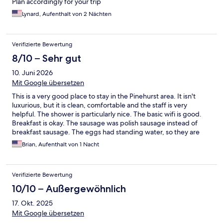
Plan accordingly for your trip
Lynard, Aufenthalt von 2 Nächten
Verifizierte Bewertung
8/10 – Sehr gut
10. Juni 2026
Mit Google übersetzen
This is a very good place to stay in the Pinehurst area. It isn't
luxurious, but it is clean, comfortable and the staff is very
helpful. The shower is particularly nice. The basic wifi is good.
Breakfast is okay. The sausage was polish sausage instead of
breakfast sausage. The eggs had standing water, so they are
powdered instead of fresh. They happened to be out of biscuits
Brian, Aufenthalt von 1 Nacht
when I wanted one. They do have a waffle maker. Otherwise,
they have a good selection of drinks, yogurt, oatmeal, fruit, etc.
So, not bad, but not as good as the best mid-priced hotels.
Verifizierte Bewertung
10/10 – Außergewöhnlich
17. Okt. 2025
Mit Google übersetzen