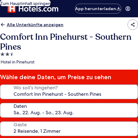
Zum Hauptinhalt springen
App herunterladen
Alle Unterkünfte anzeigen
Comfort Inn Pinehurst - Southern
Pines
2.5-
Sterne-
Hotel in Pinehurst
Unterkunft
Wähle deine Daten, um Preise zu sehen
Wo soll’s hingehen?
Daten
Gäste