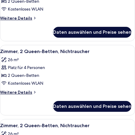
Betten,
2 Queen-Betten
Nichtraucher
Kostenloses WLAN
anzeigen
Weitere
Weitere Details
Details
für
Daten auswählen und Preise sehen
Suite,
2 Queen-
Betten,
Alle
Ein Hotelzimmer mit zwei Betten, ein
18
Nichtraucher
Zimmer, 2 Queen-Betten, Nichtraucher
Fotos
26 m²
für
Platz für 4 Personen
Zimmer,
2 Queen-
2 Queen-Betten
Betten,
Kostenloses WLAN
Nichtraucher
Weitere
Weitere Details
anzeigen
Details
für
Daten auswählen und Preise sehen
Zimmer,
2 Queen-
Betten,
Alle
Ein Hotelzimmer mit zwei Betten, ein
13
Nichtraucher
Zimmer, 2 Queen-Betten, Nichtraucher
Fotos
26 m²