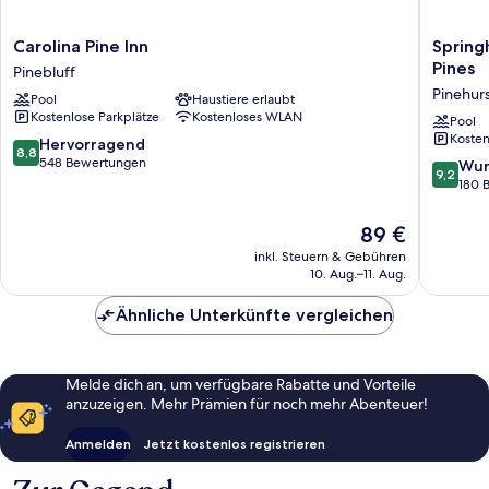
Carolina
Springhi
Carolina Pine Inn
Spring
Pine
Suites
Pines
Pinebluff
Inn
By
Pinehur
Pool
Haustiere erlaubt
Pinebluff
Marriott
Kostenlose Parkplätze
Kostenloses WLAN
Pinehurs
Pool
Kosten
Souther
8.8
Hervorragend
8,8
Pines
von
548 Bewertungen
9.2
Wun
9,2
Pinehurs
10,
von
180 
Hervorragend,
10,
548
Wunder
Der
89 €
Bewertungen
180
Preis
inkl. Steuern & Gebühren
Bewert
beträgt
10. Aug.–11. Aug.
89 €
Ähnliche Unterkünfte vergleichen
Melde dich an, um verfügbare Rabatte und Vorteile
anzuzeigen. Mehr Prämien für noch mehr Abenteuer!
Anmelden
Jetzt kostenlos registrieren