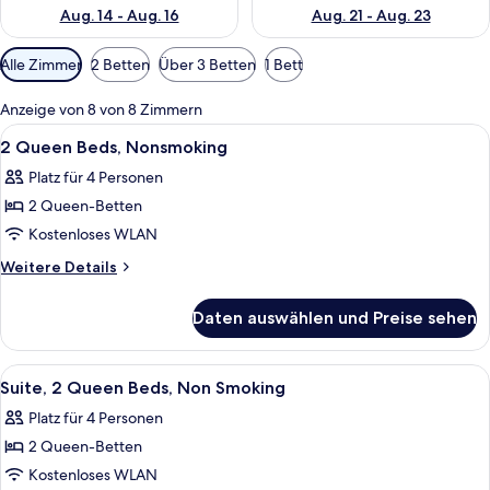
Aug. 14 - Aug. 16
Aug. 21 - Aug. 23
Verfügbare
Alle Zimmer
2 Betten
Über 3 Betten
1 Bett
Filter
für
Anzeige von 8 von 8 Zimmern
Zimmer
Alle
Verdunkelungsvorhänge, Bügeleisen/
10
2 Queen Beds, Nonsmoking
Fotos
Platz für 4 Personen
für
2 Queen-Betten
2
Queen
Kostenloses WLAN
Beds,
Weitere
Weitere Details
Nonsmoking
Details
für
anzeigen
Daten auswählen und Preise sehen
2
Queen
Beds,
Alle
Ein Hotelzimmer mit zwei Betten, ein
5
Nonsmoking
Suite, 2 Queen Beds, Non Smoking
Fotos
Platz für 4 Personen
für
2 Queen-Betten
Suite,
2
Kostenloses WLAN