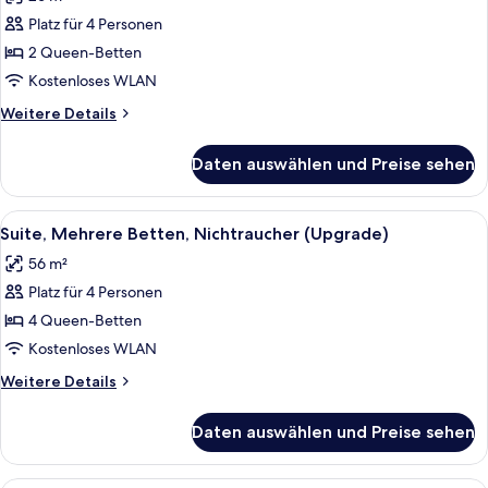
für
Platz für 4 Personen
Zimmer,
2 Queen-
2 Queen-Betten
Betten,
Kostenloses WLAN
Nichtraucher
Weitere
Weitere Details
anzeigen
Details
für
Daten auswählen und Preise sehen
Zimmer,
2 Queen-
Betten,
Alle
Ein Hotelzimmer mit Wohnbereich, ein
20
Nichtraucher
Suite, Mehrere Betten, Nichtraucher (Upgrade)
Fotos
56 m²
für
Platz für 4 Personen
Suite,
Mehrere
4 Queen-Betten
Betten,
Kostenloses WLAN
Nichtraucher
Weitere
Weitere Details
(Upgrade)
Details
anzeigen
für
Daten auswählen und Preise sehen
Suite,
Mehrere
Betten,
Ein Hotelzimmer mit einem Bett, eine