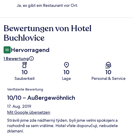
Ja, es gibt ein Restaurant vor Ort.
Bewertungen von Hotel
Bewertungen
Buchlovice
Hervorragend
10
1 Bewertung
10
10
10
Sauberkeit
Lage
Personal & Service
Bewertungen
Verifizierte Bewertung
10/10 – Außergewöhnlich
17. Aug. 2019
Mit Google übersetzen
Strávili jsme zde nádherný týden, byli jsme velmi spokojeni a
rozhodně se sem vrátíme. Hotel vřele doporučuji, nebudete
zklamaní.