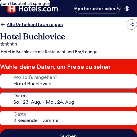
Zum Hauptinhalt springen
App herunterladen
Alle Unterkünfte anzeigen
Hotel Buchlovice
3.5-
Sterne-
Hotel in Buchlovice mit Restaurant und Bar/Lounge
Unterkunft
Wähle deine Daten, um Preise zu sehen
Wo soll’s hingehen?
Daten
Gäste
Suchen