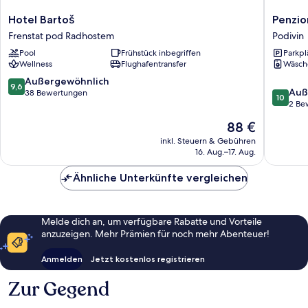
Hotel
Penzion
Hotel Bartoš
Penzio
Bartoš
Posada
Frenstat pod Radhostem
Podivin
Frenstat
Podivín
Pool
Frühstück inbegriffen
Parkpl
pod
Podivin
Wellness
Flughafentransfer
Wäsch
Radhostem
9.6
Außergewöhnlich
9,6
10.0
Auß
von
38 Bewertungen
10
von
2 Be
10,
10,
Außergewöhnlich,
Der
88 €
Außerge
38
Preis
2
inkl. Steuern & Gebühren
Bewertungen
beträgt
16. Aug.–17. Aug.
Bewert
88 €
Ähnliche Unterkünfte vergleichen
Melde dich an, um verfügbare Rabatte und Vorteile
anzuzeigen. Mehr Prämien für noch mehr Abenteuer!
Anmelden
Jetzt kostenlos registrieren
Zur Gegend