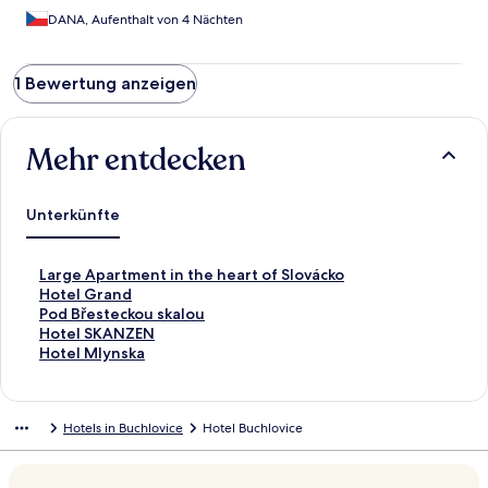
DANA, Aufenthalt von 4 Nächten
1 Bewertung anzeigen
Mehr entdecken
Unterkünfte
L
Large Apartment in the heart of Slovácko
i
L
Hotel Grand
n
i
L
Pod Břesteckou skalou
k
n
i
L
Hotel SKANZEN
,
k
n
i
L
Hotel Mlynska
d
,
k
n
i
e
d
,
k
n
r
e
d
,
k
Hotels in Buchlovice
Hotel Buchlovice
d
r
e
d
,
i
d
r
e
d
e
i
d
r
e