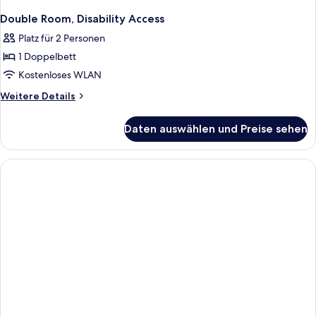
Double Room, Disability Access
Platz für 2 Personen
1 Doppelbett
Kostenloses WLAN
Weitere
Weitere Details
Details
für
Daten auswählen und Preise sehen
Double
Room,
Disability
Access