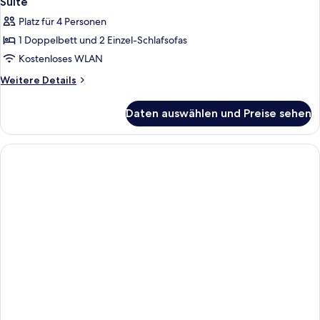
Suite
Fotos
Platz für 4 Personen
für
1 Doppelbett und 2 Einzel-Schlafsofas
Suite
anzeigen
Kostenloses WLAN
Weitere
Weitere Details
Details
für
Daten auswählen und Preise sehen
Suite