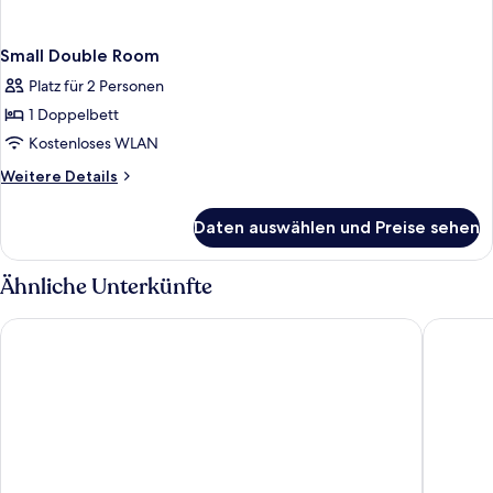
Small Double Room
Platz für 2 Personen
1 Doppelbett
Kostenloses WLAN
Weitere
Weitere Details
Details
für
Daten auswählen und Preise sehen
Small
Double
Room
Ähnliche Unterkünfte
Hotel Bartoš
Penzion 