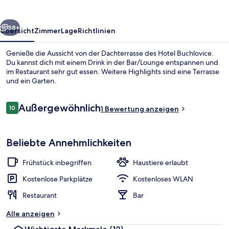
rück
Weiter
58+
Übersicht
Zimmer
Lage
Richtlinien
Genieße die Aussicht von der Dachterrasse des Hotel Buchlovice.
Du kannst dich mit einem Drink in der Bar/Lounge entspannen und
im Restaurant sehr gut essen. Weitere Highlights sind eine Terrasse
und ein Garten.
Bewertungen
Außergewöhnlich
10
1 Bewertung anzeigen
10 von 10.
Außenbereich
Beliebte Annehmlichkeiten
Frühstück inbegriffen
Haustiere erlaubt
Kostenlose Parkplätze
Kostenloses WLAN
Restaurant
Bar
Alle anzeigen