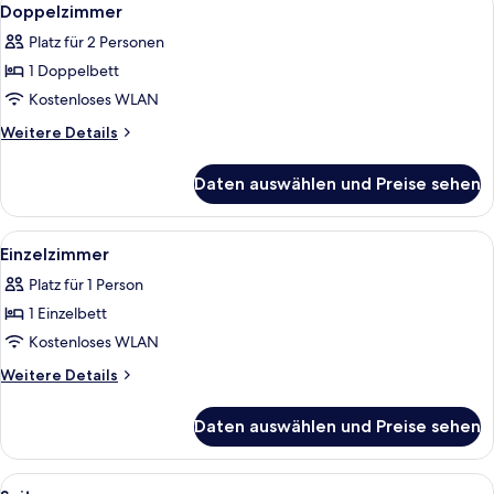
4
Doppelzimmer
Fotos
Platz für 2 Personen
für
1 Doppelbett
Doppelzimmer
anzeigen
Kostenloses WLAN
Weitere
Weitere Details
Details
für
Daten auswählen und Preise sehen
Doppelzimmer
Alle
Ein Schlafzimmer mit Bett, Schreibtis
3
Einzelzimmer
Fotos
Platz für 1 Person
für
1 Einzelbett
Einzelzimmer
anzeigen
Kostenloses WLAN
Weitere
Weitere Details
Details
für
Daten auswählen und Preise sehen
Einzelzimmer
Alle
Ein Hotelzimmer mit einem großen Bett
4