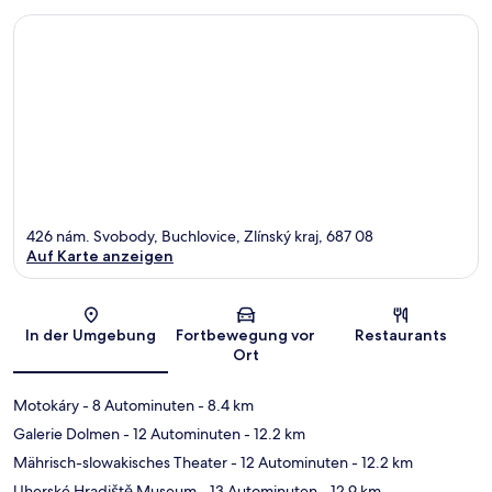
426 nám. Svobody, Buchlovice, Zlínský kraj, 687 08
Auf Karte anzeigen
Karte
In der Umgebung
Fortbewegung vor
Restaurants
Ort
Motokáry
- 8 Autominuten
- 8.4 km
Galerie Dolmen
- 12 Autominuten
- 12.2 km
Mährisch-slowakisches Theater
- 12 Autominuten
- 12.2 km
Uherské Hradiště Museum
- 13 Autominuten
- 12.9 km