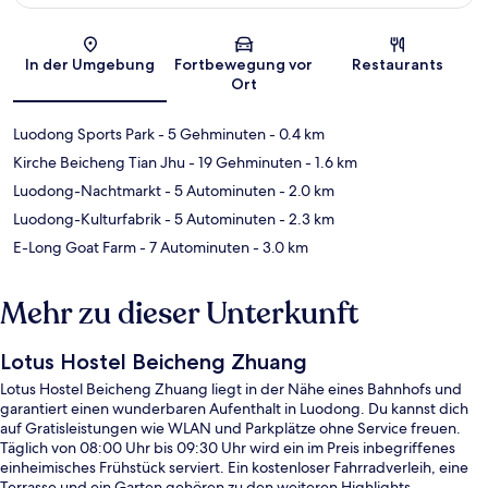
Karte
In der Umgebung
Fortbewegung vor
Restaurants
Ort
Luodong Sports Park
- 5 Gehminuten
- 0.4 km
Kirche Beicheng Tian Jhu
- 19 Gehminuten
- 1.6 km
Luodong-Nachtmarkt
- 5 Autominuten
- 2.0 km
Luodong-Kulturfabrik
- 5 Autominuten
- 2.3 km
E-Long Goat Farm
- 7 Autominuten
- 3.0 km
Mehr zu dieser Unterkunft
Lotus Hostel Beicheng Zhuang
Lotus Hostel Beicheng Zhuang liegt in der Nähe eines Bahnhofs und
garantiert einen wunderbaren Aufenthalt in Luodong. Du kannst dich
auf Gratisleistungen wie WLAN und Parkplätze ohne Service freuen.
Täglich von 08:00 Uhr bis 09:30 Uhr wird ein im Preis inbegriffenes
einheimisches Frühstück serviert. Ein kostenloser Fahrradverleih, eine
Terrasse und ein Garten gehören zu den weiteren Highlights.