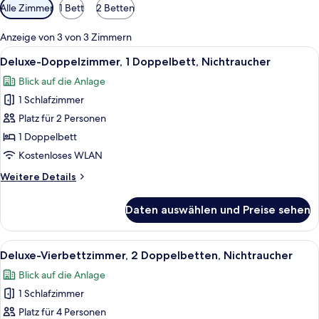
Verfügbare
Alle Zimmer
1 Bett
2 Betten
Filter
für
Anzeige von 3 von 3 Zimmern
Zimmer
Alle
Ein modernes Hotelzimmer mit Bett, H
4
Deluxe-Doppelzimmer, 1 Doppelbett, Nichtraucher
Fotos
Blick auf die Anlage
für
1 Schlafzimmer
Deluxe-
Doppelzimmer,
Platz für 2 Personen
1
1 Doppelbett
Doppelbett,
Kostenloses WLAN
Nichtraucher
Weitere
Weitere Details
anzeigen
Details
für
Daten auswählen und Preise sehen
Deluxe-
Doppelzimmer,
1
Alle
Deluxe-Vierbettzimmer, 2 Doppelbetten
5
Doppelbett,
Deluxe-Vierbettzimmer, 2 Doppelbetten, Nichtraucher
Fotos
Nichtraucher
Blick auf die Anlage
für
1 Schlafzimmer
Deluxe-
Vierbettzimmer,
Platz für 4 Personen