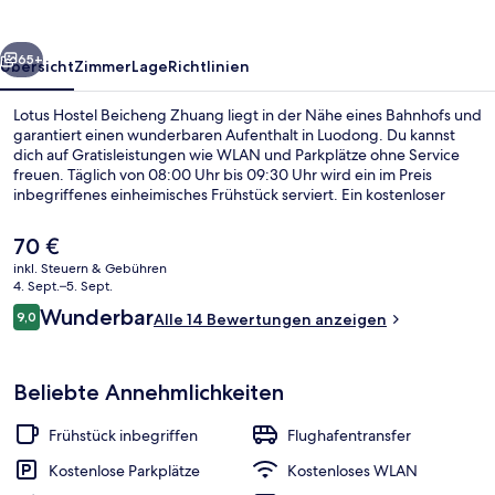
rück
Weiter
65+
Übersicht
Zimmer
Lage
Richtlinien
Lotus Hostel Beicheng Zhuang liegt in der Nähe eines Bahnhofs und
garantiert einen wunderbaren Aufenthalt in Luodong. Du kannst
dich auf Gratisleistungen wie WLAN und Parkplätze ohne Service
freuen. Täglich von 08:00 Uhr bis 09:30 Uhr wird ein im Preis
inbegriffenes einheimisches Frühstück serviert. Ein kostenloser
Fahrradverleih, eine Terrasse und ein Garten gehören zu den
weiteren Highlights.
Der
70 €
aktuelle
inkl. Steuern & Gebühren
Preis
4. Sept.–5. Sept.
Flur
beträgt
Bewertungen
Wunderbar
9,0
Alle 14 Bewertungen anzeigen
70 €.
9,0 von 10.
Beliebte Annehmlichkeiten
Frühstück inbegriffen
Flughafentransfer
Kostenlose Parkplätze
Kostenloses WLAN