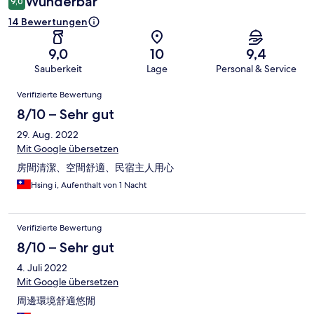
Wunderbar
9,0
14 Bewertungen
9,0
10
9,4
Sauberkeit
Lage
Personal & Service
Bewertungen
Verifizierte Bewertung
8/10 – Sehr gut
29. Aug. 2022
Mit Google übersetzen
房間清潔、空間舒適、民宿主人用心
Hsing i, Aufenthalt von 1 Nacht
Verifizierte Bewertung
8/10 – Sehr gut
4. Juli 2022
Mit Google übersetzen
周邊環境舒適悠閒