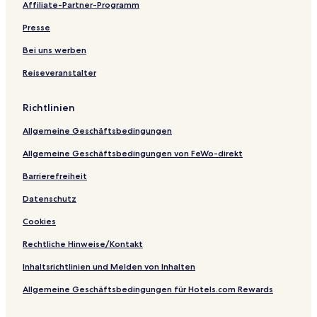
Affiliate-Partner-Programm
e
f
B
B
t
B
s
a
&
&
e
a
Presse
o
i
B
B
l
t
r
r
h
Bei uns werben
t
s
t
Reiseveranstalter
H
u
o
b
t
M
Richtlinien
e
a
l
s
Allgemeine Geschäftsbedingungen
s
a
Allgemeine Geschäftsbedingungen von FeWo-direkt
g
e
Barrierefreiheit
C
Datenschutz
h
a
Cookies
i
r
Rechtliche Hinweise/Kontakt
H
o
Inhaltsrichtlinien und Melden von Inhalten
m
Allgemeine Geschäftsbedingungen für Hotels.com Rewards
e
s
t