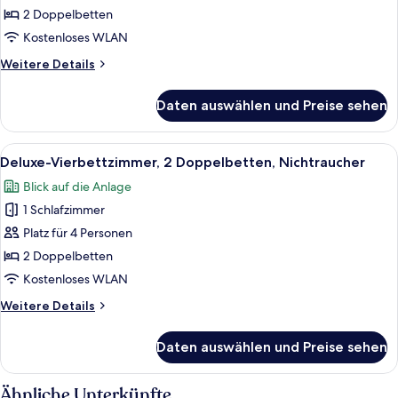
2 Doppelbetten,
2 Doppelbetten
Nichtraucher
Kostenloses WLAN
anzeigen
Weitere
Weitere Details
Details
für
Daten auswählen und Preise sehen
Deluxe-
Vierbettzimmer,
2 Doppelbetten,
Alle
Ein Hotelzimmer mit einem großen Bet
4
Nichtraucher
Deluxe-Vierbettzimmer, 2 Doppelbetten, Nichtraucher
Fotos
Blick auf die Anlage
für
1 Schlafzimmer
Deluxe-
Vierbettzimmer,
Platz für 4 Personen
2 Doppelbetten,
2 Doppelbetten
Nichtraucher
Kostenloses WLAN
anzeigen
Weitere
Weitere Details
Details
für
Daten auswählen und Preise sehen
Deluxe-
Vierbettzimmer,
2 Doppelbetten,
Ähnliche Unterkünfte