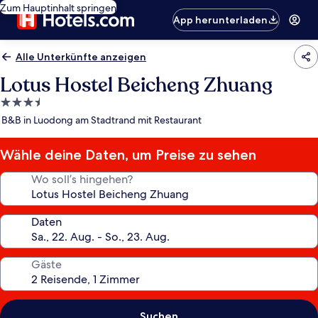
Zum Hauptinhalt springen
App herunterladen
Alle Unterkünfte anzeigen
Lotus Hostel Beicheng Zhuang
3.5-
Sterne-
B&B in Luodong am Stadtrand mit Restaurant
Unterkunft
Wähle deine Daten, um Preise zu sehen
Wo soll’s hingehen?
Daten
Gäste
Suchen