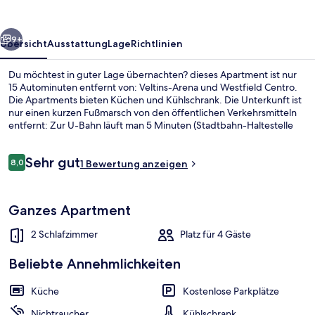
rück
Weiter
9+
Übersicht
Ausstattung
Lage
Richtlinien
Du möchtest in guter Lage übernachten? dieses Apartment ist nur
15 Autominuten entfernt von: Veltins-Arena und Westfield Centro.
Die Apartments bieten Küchen und Kühlschrank. Die Unterkunft ist
nur einen kurzen Fußmarsch von den öffentlichen Verkehrsmitteln
entfernt: Zur U-Bahn läuft man 5 Minuten (Stadtbahn-Haltestelle
Schloss Horst) bzw. 7 Minuten (Stadtbahn-Haltestelle Fischerstraße).
Bewertungen
Sehr gut
8,0
1 Bewertung anzeigen
8,0 von 10.
Basic-Apartment, Mehrere Betten, Nic
Ganzes Apartment
2 Schlafzimmer
Platz für 4 Gäste
Beliebte Annehmlichkeiten
Küche
Kostenlose Parkplätze
Nichtraucher
Kühlschrank