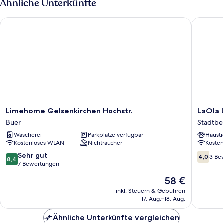
Ähnliche Unterkünfte
Limehome Gelsenkirchen Hochstr.
LaOla Liv
Limehome
LaOla
Limehome Gelsenkirchen Hochstr.
LaOla L
Gelsenkirchen
Living
Buer
Stadtbe
Hochstr.
-
Wäscherei
Parkplätze verfügbar
Hausti
Buer
Hostel
Kostenloses WLAN
Nichtraucher
Koste
Stadtbe
V
8.4
4.0
Sehr gut
4,0
3 Be
8,4
von
von
7 Bewertungen
10,
10,
Der
58 €
Sehr
3
Preis
gut,
Bewert
inkl. Steuern & Gebühren
beträgt
17. Aug.–18. Aug.
7
58 €
Bewertungen
Ähnliche Unterkünfte vergleichen