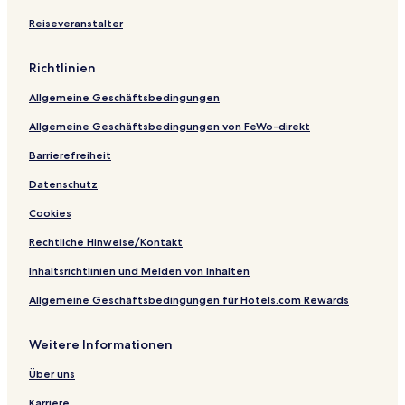
c
e
u
t
m
Reiseveranstalter
h
n
e
G
e
t
r
e
n
W
l
Richtlinien
-
i
s
h
t
e
Allgemeine Geschäftsbedingungen
o
h
n
r
C
k
Allgemeine Geschäftsbedingungen von FeWo-direkt
s
e
i
t
n
r
Barrierefreiheit
t
c
Datenschutz
r
h
a
e
Cookies
l
n
H
Rechtliche Hinweise/Kontakt
e
a
Inhaltsrichtlinien und Melden von Inhalten
t
Allgemeine Geschäftsbedingungen für Hotels.com Rewards
i
n
g
Weitere Informationen
Über uns
Karriere