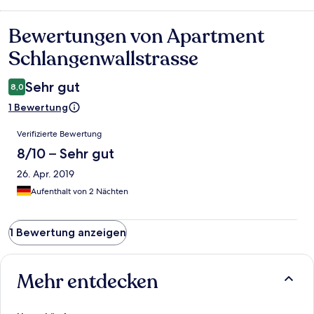
Bewertungen von Apartment
Bewertungen
Schlangenwallstrasse
Sehr gut
8,0
1 Bewertung
Bewertungen
Verifizierte Bewertung
8/10 – Sehr gut
26. Apr. 2019
Aufenthalt von 2 Nächten
1 Bewertung anzeigen
Mehr entdecken