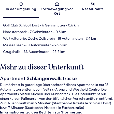
Karte
In der Umgebung
Fortbewegung vor
Restaurants
Ort
Golf Club Schloß Horst
- 6 Gehminuten
- 0.6 km
Nordsternpark
- 7 Gehminuten
- 0.6 km
Weltkulturerbe Zeche Zollverein
- 18 Autominuten
- 7.4 km
Messe Essen
- 31 Autominuten
- 25.5 km
Grugahalle
- 33 Autominuten
- 25.5 km
Mehr zu dieser Unterkunft
Apartment Schlangenwallstrasse
Du möchtest in guter Lage übernachten? dieses Apartment ist nur 15
Autominuten entfernt von: Veltins-Arena und Westfield Centro. Die
Apartments bieten Küchen und Kühlschrank. Die Unterkunft ist nur
einen kurzen Fußmarsch von den öffentlichen Verkehrsmitteln entfernt:
Zur U-Bahn läuft man 5 Minuten (Stadtbahn-Haltestelle Schloss Horst)
bzw. 7 Minuten (Stadtbahn-Haltestelle Fischerstraße).
Informationen zu den Rechten zur Stornierung