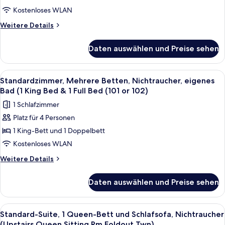
Upstairs
eigenes
Kostenloses WLAN
201,203,204,208)
Bad
Weitere
Weitere Details
(Upstairs
Details
für
with
Daten auswählen und Preise sehen
Standardzimmer,
2
2 Einzelbetten,
Twin
Nichtraucher,
Alle
Ein Hotelzimmer mit zwei Betten, ein
9
Beds
eigenes
Standardzimmer, Mehrere Betten, Nichtraucher, eigenes
Fotos
Bad
(Rm
Bad (1 King Bed & 1 Full Bed (101 or 102)
(Upstairs
für
202)
1 Schlafzimmer
with
Standardzimmer,
anzeigen
2
Platz für 4 Personen
Mehrere
Twin
1 King-Bett und 1 Doppelbett
Betten,
Beds
(Rm
Nichtraucher,
Kostenloses WLAN
202)
eigenes
Weitere
Weitere Details
Bad
Details
für
(1
Daten auswählen und Preise sehen
Standardzimmer,
King
Mehrere
Bed
Betten,
Alle
Ein Schlafzimmer mit Bett, Schreibtisc
6
&
Nichtraucher,
Standard-Suite, 1 Queen-Bett und Schlafsofa, Nichtraucher
Fotos
eigenes
(Upstairs Queen,Sitting Rm,Foldout Twn)