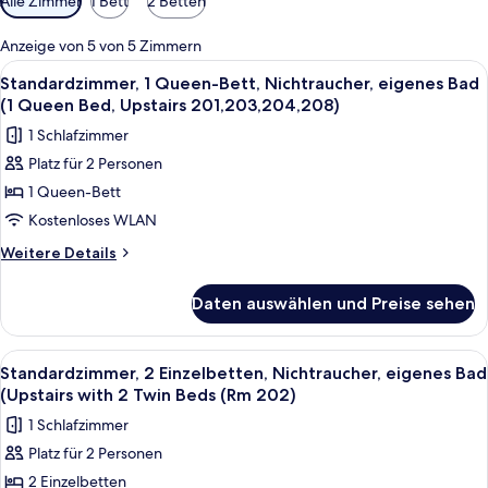
Alle Zimmer
1 Bett
2 Betten
Filter
für
Anzeige von 5 von 5 Zimmern
Zimmer
Alle
Ein Schlafzimmer mit Bett, zwei Nach
15
Standardzimmer, 1 Queen-Bett, Nichtraucher, eigenes Bad
Fotos
(1 Queen Bed, Upstairs 201,203,204,208)
für
1 Schlafzimmer
Standardzimmer,
Platz für 2 Personen
1
1 Queen-Bett
Queen-
Bett,
Kostenloses WLAN
Nichtraucher,
Weitere
Weitere Details
eigenes
Details
für
Bad
Daten auswählen und Preise sehen
Standardzimmer,
(1
1
Queen
Queen-
Alle
Ein Schlafzimmer mit zwei Betten, ein
5
Bed,
Bett,
Standardzimmer, 2 Einzelbetten, Nichtraucher, eigenes Bad
Fotos
Nichtraucher,
Upstairs
(Upstairs with 2 Twin Beds (Rm 202)
eigenes
für
201,203,204,208)
1 Schlafzimmer
Bad
Standardzimmer,
anzeigen
(1
Platz für 2 Personen
2 Einzelbetten,
Queen
2 Einzelbetten
Nichtraucher,
Bed,