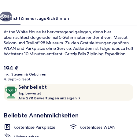
rück
Weiter
58+
Übersicht
Zimmer
Lage
Richtlinien
At the White House ist hervorragend gelegen, denn hier
übernachtest du gerade mal 5 Gehminuten entfernt von: Mascot
Saloon und Trail of '98 Museum. Zu den Gratisleistungen gehören
WLAN und Parkplätze ohne Service. Außerdem ist Folgendes zu Fuß
höchstens 10 Minuten entfernt: Grizzly Falls Ziplining Expedition
und Hütte von Captain William Moore. Andere Reisende lieben das
hilfsbereite Personal und die Lage.
Der
194 €
aktuelle
inkl. Steuern & Gebühren
Preis
4. Sept.–5. Sept.
Unterkunftsgelände
beträgt
Bewertungen
9,8
Sehr beliebt
194 €.
T
von
Top bewertet
o
Alle 278 Bewertungen anzeigen
10,
p
Sehr
beliebt
Beliebte Annehmlichkeiten
b
e
w
Kostenlose Parkplätze
Kostenloses WLAN
e
r