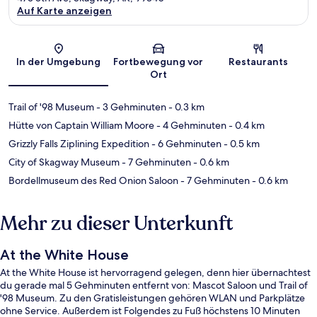
Auf Karte anzeigen
Karte
In der Umgebung
Fortbewegung vor
Restaurants
Ort
Trail of '98 Museum
- 3 Gehminuten
- 0.3 km
Hütte von Captain William Moore
- 4 Gehminuten
- 0.4 km
Grizzly Falls Ziplining Expedition
- 6 Gehminuten
- 0.5 km
City of Skagway Museum
- 7 Gehminuten
- 0.6 km
Bordellmuseum des Red Onion Saloon
- 7 Gehminuten
- 0.6 km
Mehr zu dieser Unterkunft
At the White House
At the White House ist hervorragend gelegen, denn hier übernachtest
du gerade mal 5 Gehminuten entfernt von: Mascot Saloon und Trail of
'98 Museum. Zu den Gratisleistungen gehören WLAN und Parkplätze
ohne Service. Außerdem ist Folgendes zu Fuß höchstens 10 Minuten