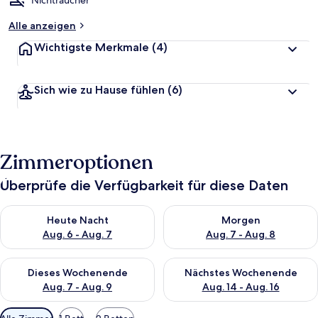
Nichtraucher
t
e
Alle anzeigen
t
Wichtigste Merkmale
(4)
Sich wie zu Hause fühlen
(6)
Zimmeroptionen
Überprüfe die Verfügbarkeit für diese Daten
Überprüfe die Verfügbarkeit für heute Nacht, Aug. 6 - Aug. 7.
Überprüfe die Verfügbarkeit f
Heute Nacht
Morgen
Aug. 6 - Aug. 7
Aug. 7 - Aug. 8
Überprüfe die Verfügbarkeit für dieses Wochenende, Aug. 7 - 
Überprüfe die Verfügbarkeit f
Dieses Wochenende
Nächstes Wochenende
Aug. 7 - Aug. 9
Aug. 14 - Aug. 16
Verfügbare