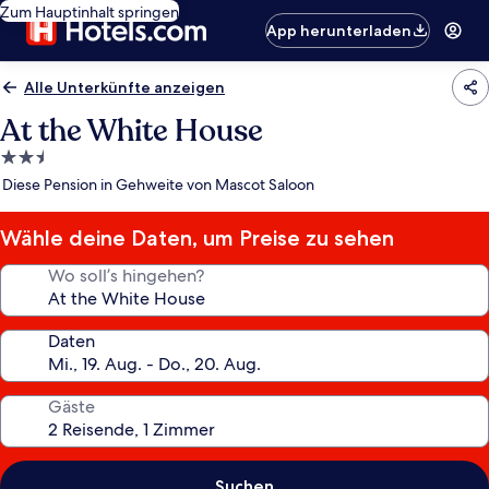
Zum Hauptinhalt springen
App herunterladen
Alle Unterkünfte anzeigen
At the White House
2.5-
Sterne-
Diese Pension in Gehweite von Mascot Saloon
Unterkunft
Wähle deine Daten, um Preise zu sehen
Wo soll’s hingehen?
Daten
Gäste
Suchen