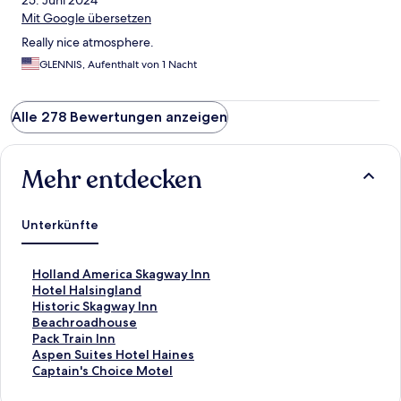
25. Juni 2024
Mit Google übersetzen
Really nice atmosphere.
GLENNIS, Aufenthalt von 1 Nacht
Alle 278 Bewertungen anzeigen
Mehr entdecken
Unterkünfte
L
Holland America Skagway Inn
i
L
Hotel Halsingland
n
i
L
Historic Skagway Inn
k
n
i
L
Beachroadhouse
,
k
n
i
L
Pack Train Inn
d
,
k
n
i
L
Aspen Suites Hotel Haines
e
d
,
k
n
i
L
Captain's Choice Motel
r
e
d
,
k
n
i