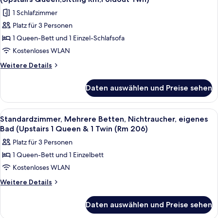
1
Bad
für
Full
1 Schlafzimmer
(1
Standard-
Bed
King
Platz für 3 Personen
Suite,
Bed
(101
1 Queen-Bett und 1 Einzel-Schlafsofa
1 Queen-
&
or
1
Bett
Kostenloses WLAN
102)
Full
und
Weitere
Weitere Details
anzeigen
Bed
Schlafsofa,
Details
(101
für
Nichtraucher
or
Daten auswählen und Preise sehen
Standard-
102)
(Upstairs
Suite,
Queen,Sitting
1 Queen-
Alle
Ein Hotelzimmer mit zwei Betten, ein
6
Rm,Foldout
Bett
Standardzimmer, Mehrere Betten, Nichtraucher, eigenes
Fotos
und
Twn)
Bad (Upstairs 1 Queen & 1 Twin (Rm 206)
Schlafsofa,
für
anzeigen
Platz für 3 Personen
Nichtraucher
Standardzimmer,
(Upstairs
1 Queen-Bett und 1 Einzelbett
Mehrere
Queen,Sitting
Kostenloses WLAN
Betten,
Rm,Foldout
Twn)
Nichtraucher,
Weitere
Weitere Details
Details
eigenes
für
Bad
Daten auswählen und Preise sehen
Standardzimmer,
(Upstairs
Mehrere