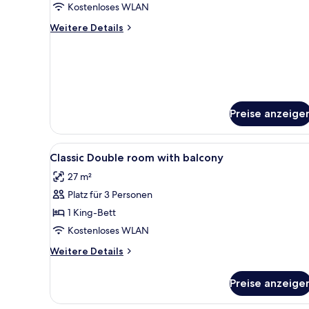
Kostenloses WLAN
Weitere
Weitere Details
Details
für
Deluxe-
Suite,
1
Queen-
Preise anzeige
Bett
Alle
Allergikerbettwaren, Minibar, 
5
Classic Double room with balcony
Fotos
27 m²
für
Platz für 3 Personen
Classic
Double
1 King-Bett
room
Kostenloses WLAN
with
Weitere
Weitere Details
balcony
Details
anzeigen
für
Preise anzeige
Classic
Double