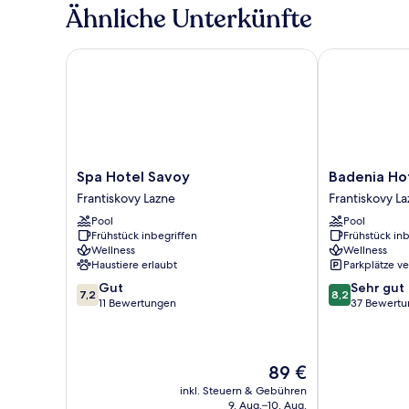
room
Ähnliche Unterkünfte
with
balcony
Spa Hotel Savoy
Badenia Hotel
Spa
Badenia
Spa Hotel Savoy
Badenia Ho
Hotel
Hotel
Frantiskovy Lazne
Frantiskovy L
Savoy
Praha
Pool
Pool
Frantiskovy
Frantiskovy
Frühstück inbegriffen
Frühstück inb
Lazne
Lazne
Wellness
Wellness
Haustiere erlaubt
Parkplätze v
7.2
8.2
Gut
Sehr gut
7,2
8,2
von
von
11 Bewertungen
37 Bewert
10,
10,
Gut,
Sehr
11
gut,
Bewertungen
Der
37
89 €
Preis
Bewertungen
inkl. Steuern & Gebühren
beträgt
9. Aug.–10. Aug.