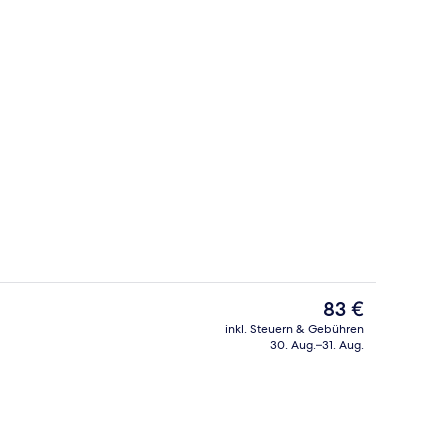
Bar (in der Unterkunft)
Der
83 €
aktuelle
inkl. Steuern & Gebühren
Preis
30. Aug.–31. Aug.
Rezeption
beträgt
83 €.