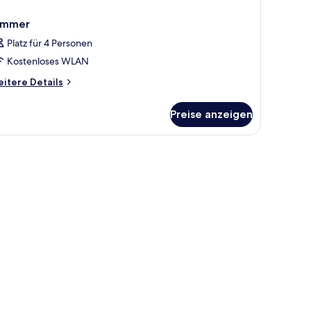
immer
Platz für 4 Personen
Kostenloses WLAN
itere
itere Details
tails
r
Preise anzeigen
immer