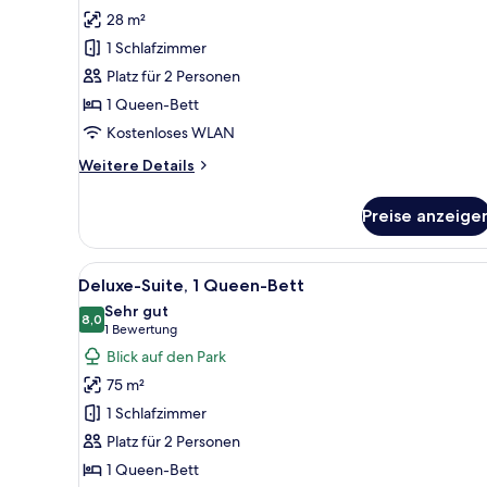
Zimmer,
28 m²
1
1 Schlafzimmer
Queen-
Platz für 2 Personen
Bett,
1 Queen-Bett
Parkblick
anzeigen
Kostenloses WLAN
Weitere
Weitere Details
Details
für
Preise anzeige
Classic-
Zimmer,
1
Alle
Ein modernes Hotelzimmer mit 
7
Queen-
Deluxe-Suite, 1 Queen-Bett
Fotos
Bett,
Sehr gut
Parkblick
für
8,0
8,0 von 10
(1
1 Bewertung
Deluxe-
Bewertung)
Blick auf den Park
Suite,
75 m²
1
1 Schlafzimmer
Queen-
Platz für 2 Personen
Bett
1 Queen-Bett
anzeigen