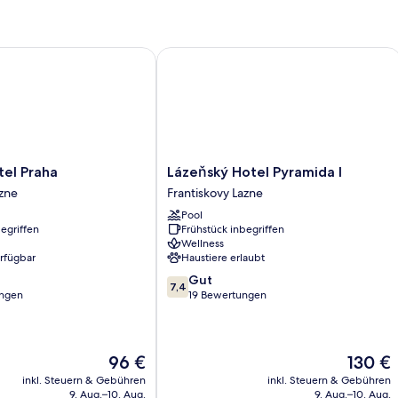
 Praha
Lázeňský Hotel Pyramida I
Lázeňský
tel Praha
Lázeňský Hotel Pyramida I
Hotel
azne
Frantiskovy Lazne
Pyramida
Pool
I
egriffen
Frühstück inbegriffen
Frantiskovy
Wellness
Lazne
erfügbar
Haustiere erlaubt
7.4
Gut
7,4
von
ungen
19 Bewertungen
10,
Gut,
19
Der
Bewertungen
Der
96 €
130 €
Preis
Preis
inkl. Steuern & Gebühren
inkl. Steuern & Gebühren
beträgt
beträgt
9. Aug.–10. Aug.
9. Aug.–10. Aug.