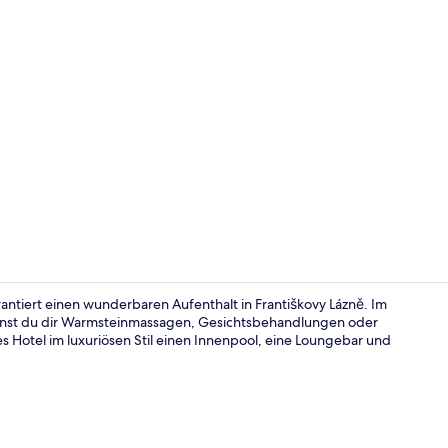
Rezeption
antiert einen wunderbaren Aufenthalt in Františkovy Lázně. Im
nnst du dir Warmsteinmassagen, Gesichtsbehandlungen oder
s Hotel im luxuriösen Stil einen Innenpool, eine Loungebar und
Rezeption