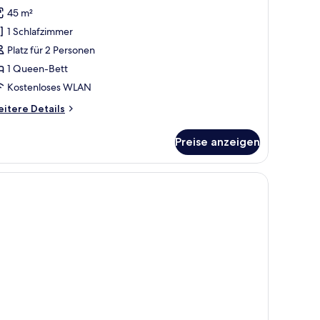
ite,
45 m²
1 Schlafzimmer
ueen-
Platz für 2 Personen
ett,
1 Queen-Bett
arkblick
nzeigen
Kostenloses WLAN
itere
itere Details
tails
r
Preise anzeigen
nior-
ite,
egel und einer Toilette.
afe, Schreibtisch
ueen-
tt,
rkblick