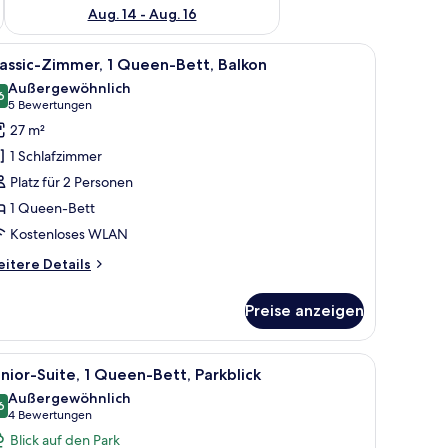
Aug. 14 - Aug. 16
ich.
afe, Schreibtisch
le
Allergikerbettwaren, Minibar, Zimmersafe, Sch
4
assic-Zimmer, 1 Queen-Bett, Balkon
otos
Außergewöhnlich
ür
6
9,6 von 10
(5
5 Bewertungen
assic-
Bewertungen)
27 m²
immer,
1 Schlafzimmer
Platz für 2 Personen
ueen-
1 Queen-Bett
ett,
Kostenloses WLAN
alkon
nzeigen
itere
itere Details
tails
r
Preise anzeigen
assic-
mmer,
ntopf.
blauen Sesseln, einem kleinen runden Tisch mit einer Pflanze und einer dek
le
Ein Hotelzimmer mit einem Bett, einem blauen
7
ueen-
nior-Suite, 1 Queen-Bett, Parkblick
otos
tt,
Außergewöhnlich
lkon
ür
6
9,6 von 10
(4
4 Bewertungen
unior-
Bewertungen)
Blick auf den Park