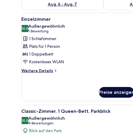
Aug. 6 - Aug. 7
A
Alle
Ein Hotelzimmer mit Bett, Nach
5
Einzelzimmer
Fotos
Außergewöhnlich
für
10,0
10,0 von 10
(1
1 Bewertung
Einzelzimmer
Bewertung)
1 Schlafzimmer
anzeigen
Platz für 1 Person
1 Doppelbett
Kostenloses WLAN
Weitere
Weitere Details
Details
für
Einzelzimmer
Preise anzeige
Alle
Ein Hotelzimmer mit einem gro
7
Classic-Zimmer, 1 Queen-Bett, Parkblick
Fotos
Außergewöhnlich
für
10,0
10,0 von 10
(4
4 Bewertungen
Classic-
Bewertungen)
Blick auf den Park