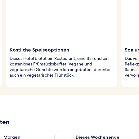
Köstliche Speiseoptionen
Spa u
Dieses Hotel bietet ein Restaurant, eine Bar und ein
Das ve
kostenloses Frühstücksbuffet. Vegane und
Reflex
vegetarische Gerichte werden angeboten, darunter
Sauna,
auch ein vegetarisches Frühstück.
vervol
aten
 - Aug. 7.
 Verfügbarkeit für morgen, Aug. 7 - Aug. 8.
Überprüfe die Verfügbarkeit für dies
Morgen
Dieses Wochenende