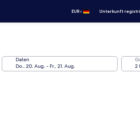
•
EUR
Unterkunft registr
Daten
G