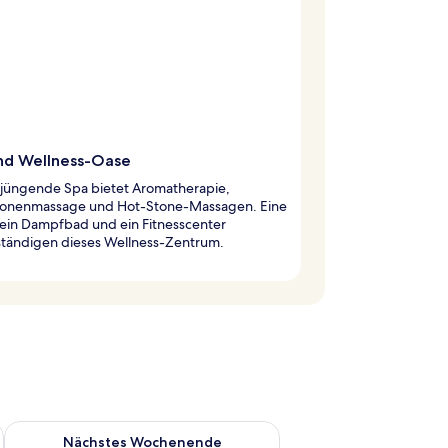
nd Wellness-Oase
rjüngende Spa bietet Aromatherapie,
zonenmassage und Hot-Stone-Massagen. Eine
 ein Dampfbad und ein Fitnesscenter
lständigen dieses Wellness-Zentrum.
es Wochenende, Aug. 7 - Aug. 9.
Überprüfe die Verfügbarkeit für nächstes Wochenende, Aug. 1
Nächstes Wochenende