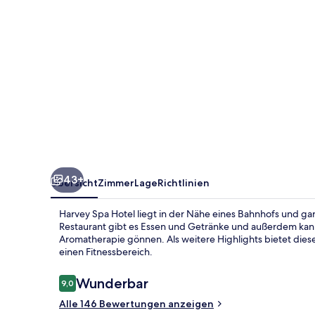
43+
Übersicht
Zimmer
Lage
Richtlinien
Harvey Spa Hotel liegt in der Nähe eines Bahnhofs und gar
Restaurant gibt es Essen und Getränke und außerdem ka
Aromatherapie gönnen. Als weitere Highlights bietet diese
einen Fitnessbereich.
Bewertungen
Wunderbar
9,0
9,0 von 10.
Alle 146 Bewertungen anzeigen