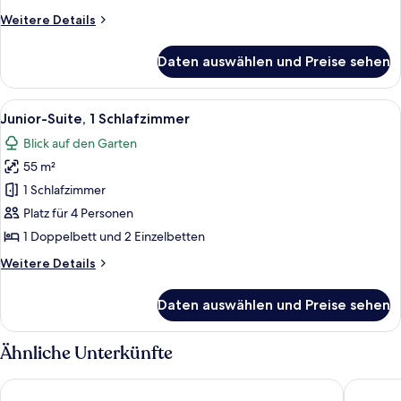
-
Weitere
Weitere Details
Zweibettzimmer
Details
anzeigen
für
Daten auswählen und Preise sehen
Standard-
Doppel-
oder
Alle
Hochwertige Bettwaren, Bettwäsche
10
-
Junior-Suite, 1 Schlafzimmer
Fotos
Zweibettzimmer
Blick auf den Garten
für
55 m²
Junior-
Suite,
1 Schlafzimmer
1
Platz für 4 Personen
Schlafzimmer
1 Doppelbett und 2 Einzelbetten
anzeigen
Weitere
Weitere Details
Details
für
Daten auswählen und Preise sehen
Junior-
Suite,
1
Ähnliche Unterkünfte
Schlafzimmer
Hotel Bleu Nuit Bodrum
The Lume