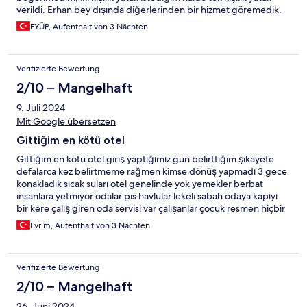
verildi. Erhan bey dışında diğerlerinden bir hizmet göremedik.
EYÜP, Aufenthalt von 3 Nächten
Verifizierte Bewertung
2/10 – Mangelhaft
9. Juli 2024
Mit Google übersetzen
Gittiğim en kötü otel
Gittiğim en kötü otel giriş yaptığımız gün belirttiğim şikayete
defalarca kez belirtmeme rağmen kimse dönüş yapmadı 3 gece
konakladık sıcak suları otel genelinde yok yemekler berbat
insanlara yetmiyor odalar pis havlular lekeli sabah odaya kapıyı
bir kere çalış giren oda servisi var çalışanlar çocuk resmen hiçbir
ciddiyet yok çalışanlardan biri yanlış telefuz ettiğim için dalga
Evrim, Aufenthalt von 3 Nächten
geçti onu da gördüm siz odanıza çıkın biz gelip bakalım diyorlar
45 dk gelen giden olmadı
Verifizierte Bewertung
2/10 – Mangelhaft
26. Juni 2024