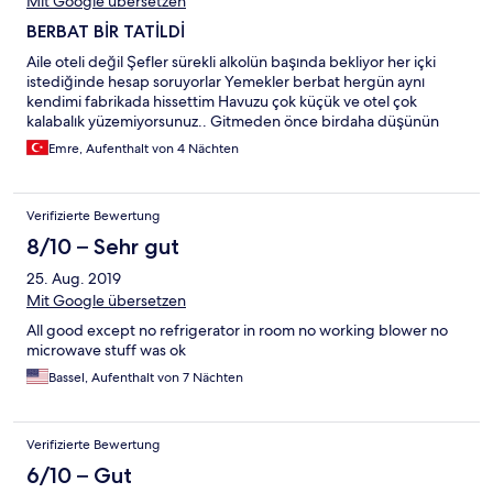
Mit Google übersetzen
BERBAT BİR TATİLDİ
Aile oteli değil Şefler sürekli alkolün başında bekliyor her içki
istediğinde hesap soruyorlar Yemekler berbat hergün aynı
kendimi fabrikada hissettim Havuzu çok küçük ve otel çok
kalabalık yüzemiyorsunuz.. Gitmeden önce birdaha düşünün
Emre, Aufenthalt von 4 Nächten
Verifizierte Bewertung
8/10 – Sehr gut
25. Aug. 2019
Mit Google übersetzen
All good except no refrigerator in room no working blower no
microwave stuff was ok
Bassel, Aufenthalt von 7 Nächten
Verifizierte Bewertung
6/10 – Gut