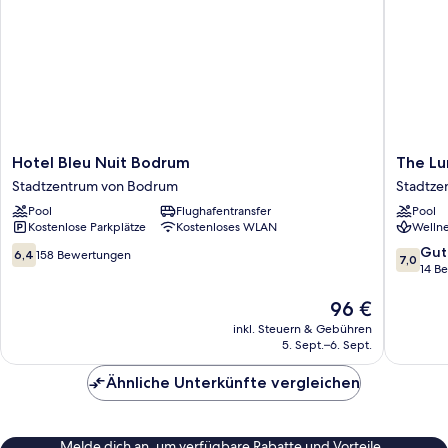
Hotel
The
Hotel Bleu Nuit Bodrum
The Lu
Bleu
Lume
Stadtzentrum von Bodrum
Stadtze
Nuit
Boutiqu
Pool
Flughafentransfer
Pool
Bodrum
Hotel
Kostenlose Parkplätze
Kostenloses WLAN
Wellne
Stadtzentrum
&
von
Restaur
6.4
7.0
Gut
6,4
158 Bewertungen
7,0
Bodrum
&
von
von
14 B
Spa
10,
10,
Stadtze
158
Der
Gut,
96 €
von
Bewertungen
Preis
14
inkl. Steuern & Gebühren
Bodrum
beträgt
Bewert
5. Sept.–6. Sept.
96 €
Ähnliche Unterkünfte vergleichen
Melde dich an, um verfügbare Rabatte und Vorteile