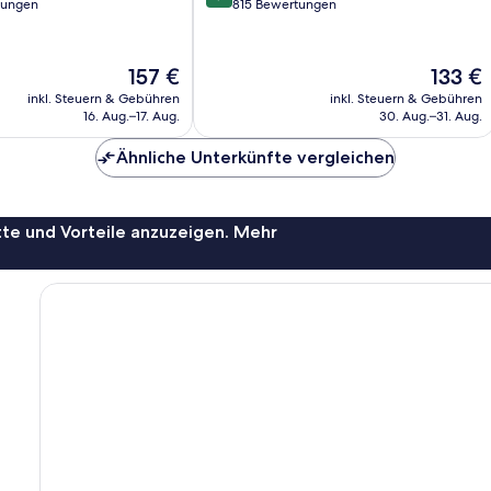
von
tungen
815 Bewertungen
10,
Sehr
gut,
Der
Der
157 €
133 €
815
Preis
Preis
inkl. Steuern & Gebühren
inkl. Steuern & Gebühren
Bewertungen
beträgt
beträgt
16. Aug.–17. Aug.
30. Aug.–31. Aug.
157 €
133 €
Ähnliche Unterkünfte vergleichen
te und Vorteile anzuzeigen. Mehr