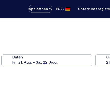
•
App öffnen
EUR
Unterkunft registr
Daten
G