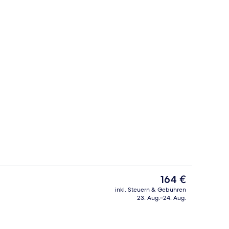
Bibliothek
Der
164 €
aktuelle
inkl. Steuern & Gebühren
Preis
23. Aug.–24. Aug.
Sitzecke in der Lobby
beträgt
164 €.