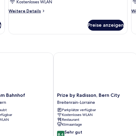
Kostenloses WLAN
a
Weitere
We
Weitere Details
We
Details
De
für
fü
n
Preise anzeigen
Economy-
Vi
Doppelzimmer
M
Be
Ni
m Bahnhof
Prize by Radisson, Bern City
Prize
 am Bahnhof
Prize by Radisson, Bern City
by
Bern
Breitenrain-Lorraine
Radisson,
aubt
Parkplätze verfügbar
Bern
erfügbar
Kostenloses WLAN
City
 WLAN
Restaurant
Breitenrain-
Klimaanlage
Lorraine
8.4
Sehr gut
8,4