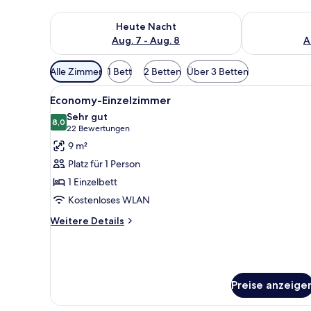
Überprüfe die Verfügbarkeit für heute Nacht, Aug. 7
Überprüfe die
Heute Nacht
Aug. 7 - Aug. 8
A
Verfügbare
Alle Zimmer
1 Bett
2 Betten
Über 3 Betten
Filter
Alle
Ein kleines, sauberes Zimmer m
für
7
Economy-Einzelzimmer
Fotos
Zimmer
Sehr gut
für
8,0
8,0 von 10
(22
22 Bewertungen
Economy-
Bewertungen)
9 m²
Einzelzimmer
Platz für 1 Person
anzeigen
1 Einzelbett
Kostenloses WLAN
Weitere
Weitere Details
Details
für
Economy-
Einzelzimmer
Preise anzeige