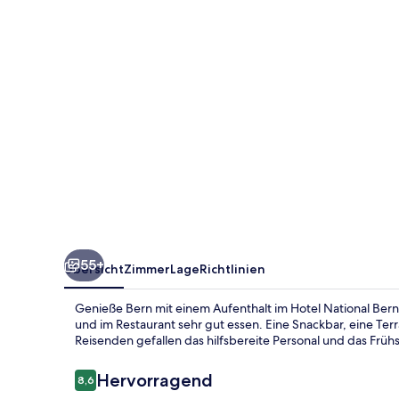
55+
Übersicht
Zimmer
Lage
Richtlinien
Genieße Bern mit einem Aufenthalt im Hotel National Bern
und im Restaurant sehr gut essen. Eine Snackbar, eine Te
Reisenden gefallen das hilfsbereite Personal und das Frühs
Bewertungen
Hervorragend
8,6
8,6 von 10.