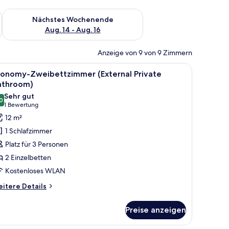
es Wochenende, Aug. 7 - Aug. 9.
Überprüfe die Verfügbarkeit für nächstes Wochenende, Aug. 1
Nächstes Wochenende
Aug. 14 - Aug. 16
Anzeige von 9 von 9 Zimmern
kendecke, einem Bett, einem Schreibtisch mit Stuhl, einem an der Wand bef
le
Ein kleiner, gut beleuchteter Raum mit schrä
4
conomy-Zweibettzimmer (External Private
otos
athroom)
ür
Sehr gut
0
conomy-
8,0 von 10
(1
1 Bewertung
weibettzimmer
Bewertung)
12 m²
External
1 Schlafzimmer
rivate
Platz für 3 Personen
athroom)
2 Einzelbetten
nzeigen
Kostenloses WLAN
itere
itere Details
tails
r
Preise anzeigen
onomy-
eibettzimmer