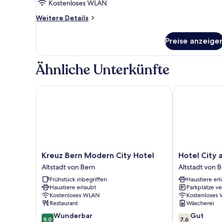
Kostenloses WLAN
Weitere
Weitere Details
Details
für
Preise anzeige
Dreibettzimmer
Ähnliche Unterkünfte
Kreuz Bern Modern City Hotel
Hotel City a
Kreuz
Hotel
Kreuz Bern Modern City Hotel
Hotel City
Bern
City
Altstadt von Bern
Altstadt von 
Modern
am
Frühstück inbegriffen
Haustiere erl
City
Bahnhof
Haustiere erlaubt
Parkplätze v
Hotel
Altstadt
Kostenloses WLAN
Kostenloses
Altstadt
von
Restaurant
Wäscherei
von
Bern
9.0
7.6
Wunderbar
Gut
Bern
9,0
7,6