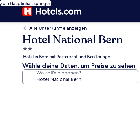
Zum Hauptinhalt springen
Alle Unterkünfte anzeigen
Hotel National Bern
2.0-
Sterne-
Hotel in Bern mit Restaurant und Bar/Lounge
Unterkunft
Wähle deine Daten, um Preise zu sehen
Wo soll’s hingehen?
Fotogalerie
von
Hotel
National
Bern