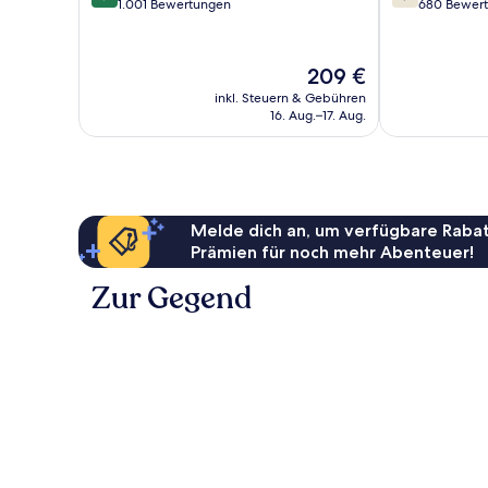
von
von
1.001 Bewertungen
680 Bewer
10,
10,
Wunderbar,
Gut,
1.001
680
Der
209 €
Bewertungen
Bewertungen
Preis
inkl. Steuern & Gebühren
beträgt
16. Aug.–17. Aug.
209 €
Melde dich an, um verfügbare Rabat
Prämien für noch mehr Abenteuer!
Zur Gegend