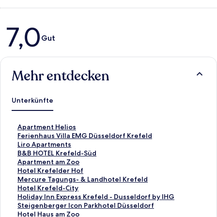
Bewertungen
7,0
Gut
Mehr entdecken
Unterkünfte
L
Apartment Helios
i
L
Ferienhaus Villa EMG Düsseldorf Krefeld
n
i
L
Liro Apartments
k
n
i
L
B&B HOTEL Krefeld-Süd
,
k
n
i
L
Apartment am Zoo
d
,
k
n
i
L
Hotel Krefelder Hof
e
d
,
k
n
i
L
Mercure Tagungs- & Landhotel Krefeld
r
e
d
,
k
n
i
L
Hotel Krefeld-City
d
r
e
d
,
k
n
i
L
Holiday Inn Express Krefeld - Dusseldorf by IHG
i
d
r
e
d
,
k
n
i
L
Steigenberger Icon Parkhotel Düsseldorf
e
i
d
r
e
d
,
k
n
i
L
Hotel Haus am Zoo