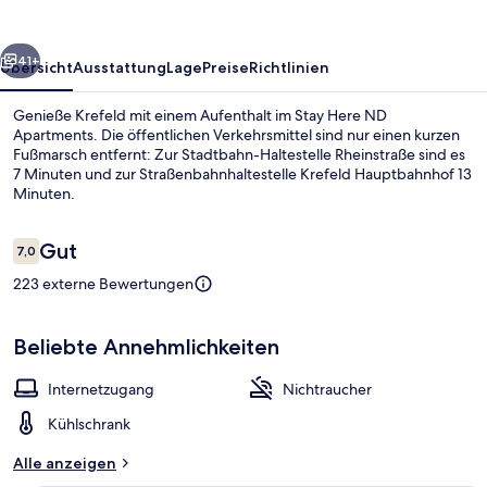
rück
Weiter
41+
Übersicht
Ausstattung
Lage
Preise
Richtlinien
Genieße Krefeld mit einem Aufenthalt im Stay Here ND
Apartments. Die öffentlichen Verkehrsmittel sind nur einen kurzen
Fußmarsch entfernt: Zur Stadtbahn-Haltestelle Rheinstraße sind es
7 Minuten und zur Straßenbahnhaltestelle Krefeld Hauptbahnhof 13
Minuten.
Bewertungen
Gut
7,0
7,0 von 10.
223 externe Bewertungen
Deluxe-Apartment, 3 Schlafzimmer | 
Beliebte Annehmlichkeiten
Internetzugang
Nichtraucher
Kühlschrank
Alle anzeigen