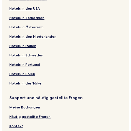
m
e
o
B
p
H
:
t
e
n
f
f
ö
e
t
i
e
S
e
d
n
e
g
l
o
Hotels in den USA
e
n
A
H
a
o
M
:
t
e
n
f
f
ö
e
t
i
e
S
e
d
n
e
g
l
n
h
p
O
r
t
e
H
:
t
e
n
f
f
ö
e
t
i
e
S
e
d
n
e
g
Hotels in Tschechien
t
a
a
T
t
e
r
o
H
:
t
e
n
f
f
ö
e
t
i
e
S
e
d
n
e
H
u
r
E
m
l
c
t
o
S
:
t
e
n
f
f
ö
e
t
i
e
S
e
d
n
Hotels in Österreich
e
s
t
L
e
K
u
e
l
t
H
:
t
e
n
f
f
ö
e
t
i
e
S
e
d
l
V
m
K
n
r
r
l
i
e
o
T
:
t
e
n
f
f
ö
e
t
i
e
S
e
Hotels in den Niederlanden
i
i
e
r
t
e
e
K
d
i
t
h
Z
:
t
e
n
f
f
ö
e
t
i
e
S
o
l
n
e
a
f
T
r
a
g
e
e
z
T
:
t
e
n
f
f
ö
e
t
i
e
Hotels in Italien
s
l
t
f
m
e
a
e
y
e
l
C
z
r
H
:
t
e
n
f
f
ö
e
t
i
Hotels in Schweden
a
s
e
Z
l
g
f
I
n
H
l
p
i
o
G
:
t
e
n
f
f
ö
e
t
E
l
o
d
u
e
n
b
a
o
a
p
t
a
N
:
t
e
n
f
f
ö
e
Hotels in Portugal
M
d
o
e
n
l
n
e
u
u
c
I
e
r
i
I
:
t
e
n
f
f
ö
G
-
r
g
d
E
r
s
d
e
n
l
d
t
b
H
:
t
e
n
f
f
Hotels in Polen
D
S
H
s
-
x
g
a
O
S
n
I
e
e
i
o
V
:
t
e
n
f
ü
ü
o
-
C
p
e
m
n
m
C
m
n
r
s
t
i
R
:
t
e
n
Hotels in der Türkei
s
d
f
&
i
r
r
Z
e
a
i
p
H
o
b
e
v
u
H
:
t
e
s
L
t
e
I
o
D
r
t
e
o
o
u
l
e
b
o
A
:
t
Support und häufig gestellte Fragen
e
a
y
s
c
o
ü
t
y
r
t
m
d
N
r
y
t
p
N
:
l
n
s
o
s
-
H
i
e
B
g
i
e
C
e
a
d
F
Meine Buchungen
d
d
K
n
s
H
o
a
l
o
e
e
A
o
l
r
A
e
o
h
r
P
e
o
t
l
K
u
t
d
d
c
B
t
p
r
Häufig gestellte Fragen
r
o
e
a
l
t
e
r
t
K
e
P
o
a
m
a
i
f
t
f
r
d
e
l
e
i
r
r
a
H
y
e
r
e
Kontakt
K
e
e
k
o
l
K
f
q
e
r
r
o
r
n
t
n