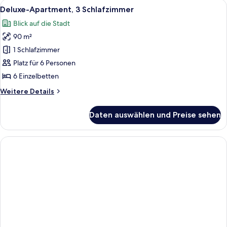
Alle
Deluxe-Apartment, 3 Schlafzimmer | S
26
Deluxe-Apartment, 3 Schlafzimmer
Fotos
Blick auf die Stadt
für
90 m²
Deluxe-
Apartment,
1 Schlafzimmer
3 Schlafzimmer
Platz für 6 Personen
anzeigen
6 Einzelbetten
Weitere
Weitere Details
Details
für
Daten auswählen und Preise sehen
Deluxe-
Apartment,
3 Schlafzimmer