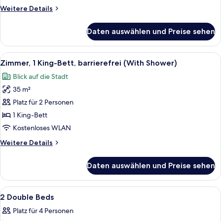
Weitere
Weitere Details
Details
für
Daten auswählen und Preise sehen
Zimmer,
2 Doppelbetten
Alle
Ein Hotelzimmer mit einem großen Bett
5
Zimmer, 1 King-Bett, barrierefrei (With Shower)
Fotos
Blick auf die Stadt
für
35 m²
Zimmer,
1 King-
Platz für 2 Personen
Bett,
1 King-Bett
barrierefrei
Kostenloses WLAN
(With
Weitere
Weitere Details
Shower)
Details
anzeigen
für
Daten auswählen und Preise sehen
Zimmer,
1 King-
Bett,
Alle
Zimmersafe, Schreibtisch, laptopgeeig
5
barrierefrei
2 Double Beds
Fotos
(With
Platz für 4 Personen
Shower)
für