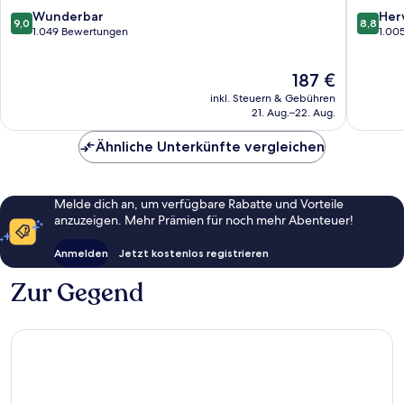
Area
Beach
9.0
8.8
Wunderbar
Her
9,0
8,8
von
von
1.049 Bewertungen
1.00
10,
10,
Wunderbar,
Hervorr
Der
187 €
1.049
1.005
Preis
Bewertungen
Bewert
inkl. Steuern & Gebühren
beträgt
21. Aug.–22. Aug.
187 €
Ähnliche Unterkünfte vergleichen
Melde dich an, um verfügbare Rabatte und Vorteile
anzuzeigen. Mehr Prämien für noch mehr Abenteuer!
Anmelden
Jetzt kostenlos registrieren
Zur Gegend