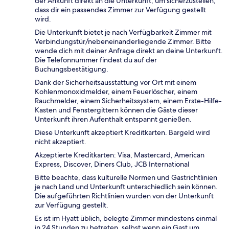
der Ankunft direkt an die Unterkunft, um sicherzustellen,
dass dir ein passendes Zimmer zur Verfügung gestellt
wird.
Die Unterkunft bietet je nach Verfügbarkeit Zimmer mit
Verbindungstür/nebeneinanderliegende Zimmer. Bitte
wende dich mit deiner Anfrage direkt an deine Unterkunft.
Die Telefonnummer findest du auf der
Buchungsbestätigung.
Dank der Sicherheitsausstattung vor Ort mit einem
Kohlenmonoxidmelder, einem Feuerlöscher, einem
Rauchmelder, einem Sicherheitssystem, einem Erste-Hilfe-
Kasten und Fenstergittern können die Gäste dieser
Unterkunft ihren Aufenthalt entspannt genießen.
Diese Unterkunft akzeptiert Kreditkarten. Bargeld wird
nicht akzeptiert.
Akzeptierte Kreditkarten: Visa, Mastercard, American
Express, Discover, Diners Club, JCB International
Bitte beachte, dass kulturelle Normen und Gastrichtlinien
je nach Land und Unterkunft unterschiedlich sein können.
Die aufgeführten Richtlinien wurden von der Unterkunft
zur Verfügung gestellt.
Es ist im Hyatt üblich, belegte Zimmer mindestens einmal
in 24 Stunden zu betreten, selbst wenn ein Gast um