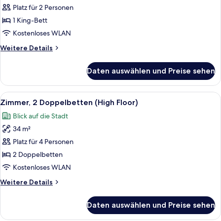
1 King-
Platz für 2 Personen
Bett
1 King-Bett
(High
Kostenloses WLAN
Floor)
Weitere
Weitere Details
anzeigen
Details
für
Daten auswählen und Preise sehen
Zimmer,
1 King-
Bett
Alle
Ein Hotelzimmer mit zwei Betten, eine
6
(High
Zimmer, 2 Doppelbetten (High Floor)
Fotos
Floor)
Blick auf die Stadt
für
34 m²
Zimmer,
2 Doppelbetten
Platz für 4 Personen
(High
2 Doppelbetten
Floor)
Kostenloses WLAN
anzeigen
Weitere
Weitere Details
Details
für
Daten auswählen und Preise sehen
Zimmer,
2 Doppelbetten