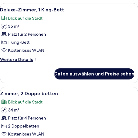
(High
Alle
Ein Hotelzimmer mit einem großen Bett
6
Floor)
Deluxe-Zimmer, 1 King-Bett
Fotos
Blick auf die Stadt
für
35 m²
Deluxe-
Zimmer,
Platz für 2 Personen
1 King-
1 King-Bett
Bett
Kostenloses WLAN
anzeigen
Weitere
Weitere Details
Details
für
Daten auswählen und Preise sehen
Deluxe-
Zimmer,
1 King-
Alle
Ein Hotelzimmer mit zwei Betten, eine
6
Bett
Zimmer, 2 Doppelbetten
Fotos
Blick auf die Stadt
für
34 m²
Zimmer,
2 Doppelbetten
Platz für 4 Personen
anzeigen
2 Doppelbetten
Kostenloses WLAN