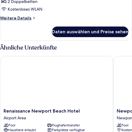
2 Doppelbetten
2
Double
Kostenloses WLAN
Beds
Weitere
Weitere Details
anzeigen
Details
für
Daten auswählen und Preise sehen
2
Double
Beds
Ähnliche Unterkünfte
Renaissance Newport Beach Hotel
Newport 
Renaissance
Newpor
Renaissance Newport Beach Hotel
Newpor
Newport
Beach
Airport Area
Newpor
Beach
Marriott
Pool
Flughafentransfer
Pool
Hotel
Bayview
Haustiere erlaubt
Parkplätze verfügbar
Koste
Airport
Newpor