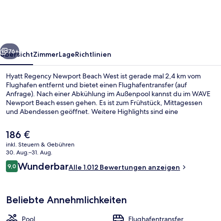
Beach
West
rück
Weiter
76+
Übersicht
Zimmer
Lage
Richtlinien
Hyatt Regency Newport Beach West ist gerade mal 2,4 km vom
Flughafen entfernt und bietet einen Flughafentransfer (auf
Anfrage). Nach einer Abkühlung im Außenpool kannst du im WAVE
Newport Beach essen gehen. Es ist zum Frühstück, Mittagessen
und Abendessen geöffnet. Weitere Highlights sind eine
Bar/Lounge, Fitnessmöglichkeiten und ein Whirlpool. Das
hilfsbereite Personal und die Nähe zum Flughafen erhalten tolle
Der
186 €
Bewertungen von anderen Reisenden.
aktuelle
inkl. Steuern & Gebühren
Preis
30. Aug.–31. Aug.
Außenbereich für Bankette
beträgt
Bewertungen
Wunderbar
9,0
Alle 1.012 Bewertungen anzeigen
186 €.
9,0 von 10.
Beliebte Annehmlichkeiten
Pool
Flughafentransfer