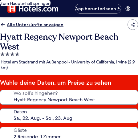
Zum Hauptinhalt springen
App herunterladen
Alle Unterkünfte anzeigen
Hyatt Regency Newport Beach
West
4.0-
Sterne-
Hotel am Stadtrand mit Außenpool - University of California, Irvine (2,9
Unterkunft
km)
Wähle deine Daten, um Preise zu sehen
Wo soll’s hingehen?
Daten
Gäste