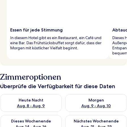
Essen für jede Stimmung
Abtauc
In diesem Hotel gibt es ein Restaurant, ein Café und
Dieses 
eine Bar. Das Frühstücksbuffet sorgt dafür, dass der
Außenpoo
Morgen mit köstlicher Vielfalt beginnt.
Entspan
bequeme
Zimmeroptionen
Überprüfe die Verfügbarkeit für diese Daten
Überprüfe die Verfügbarkeit für heute Nacht, Aug. 8 - Aug. 9.
Überprüfe die Verfügbarkeit f
Heute Nacht
Morgen
Aug. 8 - Aug. 9
Aug. 9 - Aug. 10
Überprüfe die Verfügbarkeit für dieses Wochenende, Aug. 14 -
Überprüfe die Verfügbarkeit f
Dieses Wochenende
Nächstes Wochenende
Aug. 14 - Aug. 16
Aug. 21 - Aug. 23