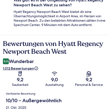
Was gibt es in der Umgebung von Hyatt Regency
Newport Beach West zu sehen?
Hyatt Regency Newport Beach West bietet dir eine
Übernachtungsmöglichkeit in Airport Area, im Herzen von
Newport Beach. Zu den beliebten Attraktionen zählen Irvine
Spectrum Center, 9 Minuten mit dem Auto entfernt.
Bewertungen von Hyatt Regency
Bewertungen
Newport Beach West
Wunderbar
9,0
1.012 Bewertungen
9,2
9,0
9,2
Sauberkeit
Ausstattung
Personal & Service
Bewertungen
Verifizierte Bewertung
10/10 – Außergewöhnlich
21. Okt. 2025