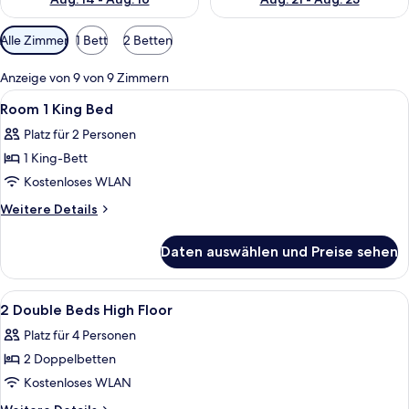
Verfügbare
Alle Zimmer
1 Bett
2 Betten
Filter
für
Anzeige von 9 von 9 Zimmern
Zimmer
Alle
Ein Hotelzimmer mit Bett, Schreibtisc
3
Room 1 King Bed
Fotos
Platz für 2 Personen
für
1 King-Bett
Room
1
Kostenloses WLAN
King
Weitere
Weitere Details
Bed
Details
für
anzeigen
Daten auswählen und Preise sehen
Room
1
King
Alle
Ein Hotelzimmer mit zwei Betten, einem
4
Bed
2 Double Beds High Floor
Fotos
Platz für 4 Personen
für
2 Doppelbetten
2
Double
Kostenloses WLAN
Beds
Weitere