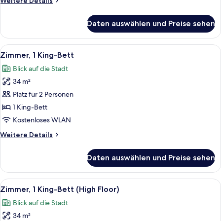
Weitere Details
High
Details
für
Floor
Daten auswählen und Preise sehen
2
anzeigen
Double
Beds
Alle
Ein Hotelzimmer mit einem großen Bett
6
High
Zimmer, 1 King-Bett
Fotos
Floor
Blick auf die Stadt
für
34 m²
Zimmer,
1 King-
Platz für 2 Personen
Bett
1 King-Bett
anzeigen
Kostenloses WLAN
Weitere
Weitere Details
Details
für
Daten auswählen und Preise sehen
Zimmer,
1 King-
Bett
Alle
Ein Hotelzimmer mit einem großen Bett
6
Zimmer, 1 King-Bett (High Floor)
Fotos
Blick auf die Stadt
für
34 m²
Zimmer,